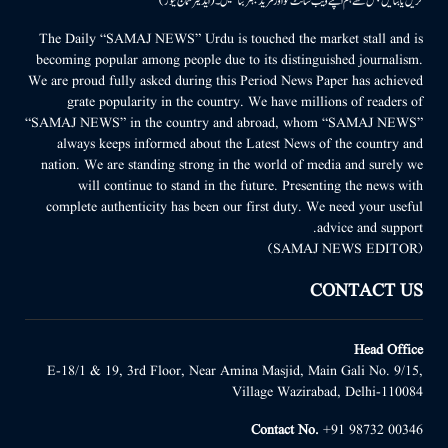
کریں یا بتائیں جس سے ہم اپنے ویب سائٹ کو اور مزید بہتر بناسکیں۔ (ایڈیٹر سماج نیوز)
The Daily “SAMAJ NEWS” Urdu is touched the market stall and is
becoming popular among people due to its distinguished journalism.
We are proud fully asked during this Period News Paper has achieved
grate popularity in the country. We have millions of readers of
“SAMAJ NEWS” in the country and abroad, whom “SAMAJ NEWS”
always keeps informed about the Latest News of the country and
nation. We are standing strong in the world of media and surely we
will continue to stand in the future. Presenting the news with
complete authenticity has been our first duty. We need your useful
advice and support.
(SAMAJ NEWS EDITOR)
CONTACT US
Head Office
E-18/1 & 19, 3rd Floor, Near Amina Masjid, Main Gali No. 9/15,
Village Wazirabad, Delhi-110084
Contact No.
+91 98732 00346