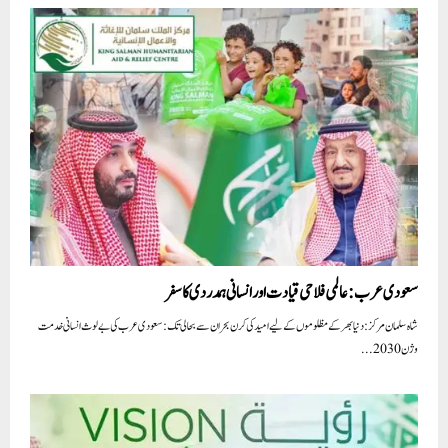
سعودی عرب: عالمی فلاحی قیادت اور انسانی ہمدردی کا سفر
شاہ سلمان مرکز: دنیا بھر کے مظلوموں کے لیے امید کی کرن بحران سے بحالی تک: سعودی عرب کی بے لوث انسانی خدمت
وژن 2030...