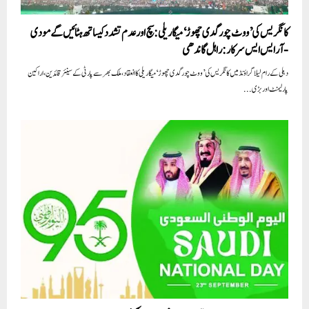
کانگریس کی’ووٹ چور گدی چھوڑ‘ میگا ریلی:سچ اور عدم تشدد کیساتھ ہٹائیں گے مودی
-آر ایس ایس سرکار: راہل گاندھی
دہلی کے رام لیلا گراؤنڈ میں کانگریس کی’ووٹ چور گدی چھوڑ‘ میگا ریلی کا انعقاد،ملک بھر سے پارٹی کے سینئر قائدین، اراکین
پارلیمنٹ اور بڑی...