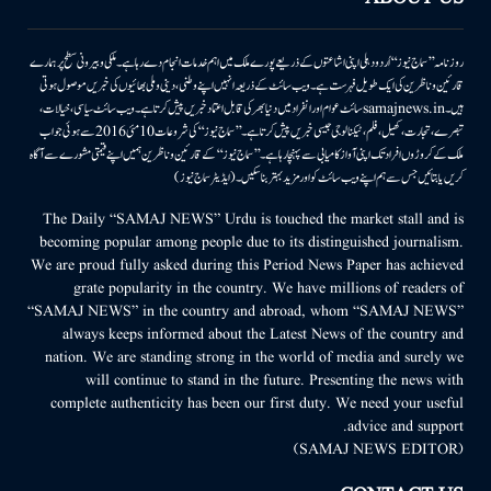
روزنامہ ’’سماج نیوز‘‘ اُردو دہلی اپنی اشاعتوں کے ذریعے پورے ملک میں اہم خدمات انجام دے رہا ہے۔ ملکی وبیرونی سطح پر ہمارے
قارئین وناظرین کی ایک طویل فہرست ہے۔ ویب سائٹ کے ذریعہ انہیں اپنے وطنی، دینی وملی بھائیوں کی خبریں موصول ہوتی
ہیں۔samajnews.inسائٹ عوام اور انفراد میں دنیا بھر کی قابل اعتماد خبریں پیش کرتا ہے۔ ویب سائٹ سیاسی، خیالات،
تبصرے، تجارت، کھیل، فلم، ٹیکنالوجی جیسی خبریں پیش کرتا ہے۔ ’’سماج نیوز‘‘ کی شروعات 10مئی 2016 سے ہوئی جو اب
ملک کے کروڑوں افراد تک اپنی آواز کامیابی سے پہنچا رہا ہے۔ ’’سماج نیوز‘‘ کے قارئین وناظرین ہمیں اپنے قیمتی مشورے سے آگاہ
کریں یا بتائیں جس سے ہم اپنے ویب سائٹ کو اور مزید بہتر بناسکیں۔ (ایڈیٹر سماج نیوز)
The Daily “SAMAJ NEWS” Urdu is touched the market stall and is
becoming popular among people due to its distinguished journalism.
We are proud fully asked during this Period News Paper has achieved
grate popularity in the country. We have millions of readers of
“SAMAJ NEWS” in the country and abroad, whom “SAMAJ NEWS”
always keeps informed about the Latest News of the country and
nation. We are standing strong in the world of media and surely we
will continue to stand in the future. Presenting the news with
complete authenticity has been our first duty. We need your useful
advice and support.
(SAMAJ NEWS EDITOR)