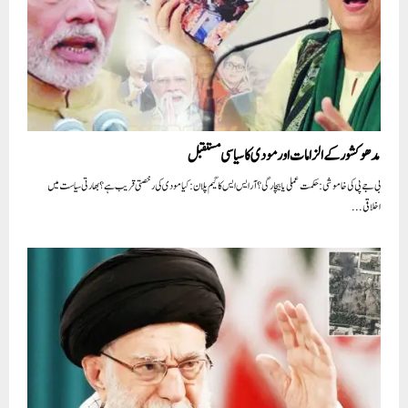
مدھو کشور کے الزامات اور مودی کا سیاسی مستقبل
بی جے پی کی خاموشی: حکمت عملی یا بیچارگی؟ آر ایس ایس کا گیم پلان: کیا مودی کی رخصتی قریب ہے؟ بھارتی سیاست میں
اخلاقی...