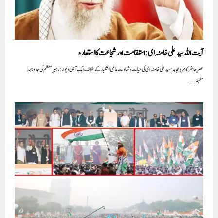
آیت اللہ سید علی خامنہ ای: استقامت اور شجاعت کا استعارہ
عصرِ حاضر کا مردِ مجاہد: سید علی خامنہ ای کی حیات و شہادت عالمی استکبار کے خلاف ایک آہنی دیوار: رہبرِ معظم کی جدوجہد
مشہد...