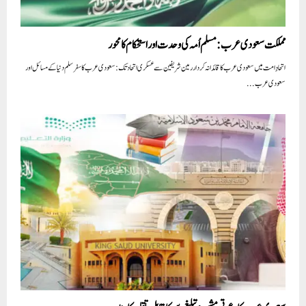
مملکت سعودی عرب: مسلم اُمہ کی وحدت اور استحکام کا محور
اتحادِ امت میں سعودی عرب کا قائدانہ کردار رمین شریفین سے عسکری اتحاد تک: سعودی عرب کا سفر سلم دنیا کے مسائل اور
سعودی عرب...