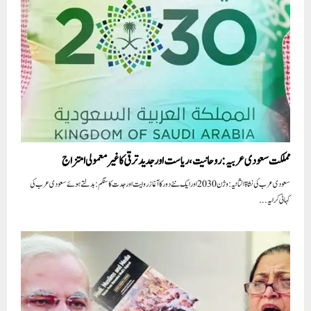
مملکت سعودی عربیہ: روحانیت، ریاست اور جدید ترقی کا غیر معمولی امتزاج
سعودی عرب کی نشاۃ الثانیہ: وژن 2030 اور ایک نئے دور کا آغاز روایت اور جدت کا سنگم: بدلتے ہوئے سعودی عرب کی
کہانی کرایہ...