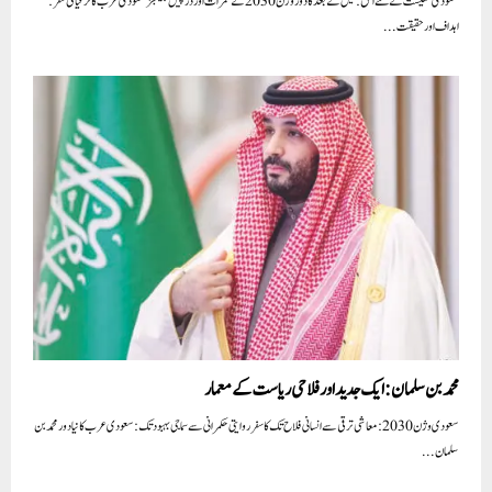
سعودی معیشت کے نئے افق: تیل کے بعد کا دور وژن 2030 کے ثمرات اور درپیش چیلنجز سعودی عرب کا ترقیاتی سفر:
اہداف اور حقیقت...
محمد بن سلمان: ایک جدید اور فلاحی ریاست کے معمار
سعودی وژن 2030: معاشی ترقی سے انسانی فلاح تک کا سفر روایتی حکمرانی سے سماجی بہبود تک: سعودی عرب کا نیا دور محمد بن
سلمان...