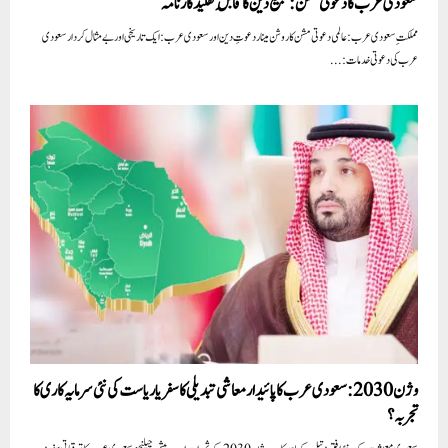
سعودی عرب کا دعوتی مشن: تبلیغ دین کا قابلِ تقلید کارنامہ
مملکتِ سعودی عرب: عالمی دعوتی مشن کا روشن مینار دعوتِ دین اور سعودی عرب: ایک تاریخی اور بے مثال کردار سعودی
عرب کی دعوتی خدمات:...
وژن 2030:سعودی عرب کا پائیدار معاشی تبدیلی کا سفر یا ریاست کی نئی سرمایہ کاری کا
تجربہ؟