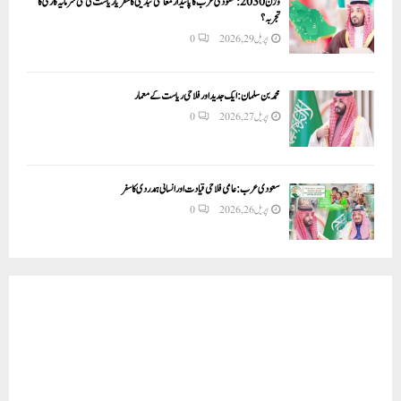
وژن 2030:سعودی عرب کا پائیدار معاشی تبدیلی کا سفر یا ریاست کی نئی سرمایہ کاری کا
تجربہ؟
اپریل 29, 2026
0
محمد بن سلمان: ایک جدید اور فلاحی ریاست کے معمار
اپریل 27, 2026
0
سعودی عرب: عالمی فلاحی قیادت اور انسانی ہمدردی کا سفر
اپریل 26, 2026
0