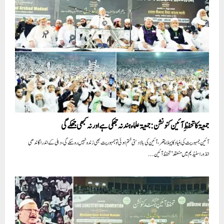
جمعیۃ کا تحفظِ آئین کنونشن:جمعیۃعلماء ہند نہ جھکی ہے اورنہ کبھی جھکے گی
آئین جمہوریت کی بنیادکا پہلاپتھر، آئین کی بالادستی ختم ہوئی توجمہوریت بھی زندہ نہیں رہ سکے گی، دہلی کے اندراگاندھی
انڈوراسٹیڈیم میں منعقد ’تحفظ آئین...