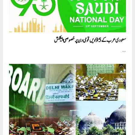
سعودی عرب کے 95ویں قومی دن پر خصوصی پیشکش
...