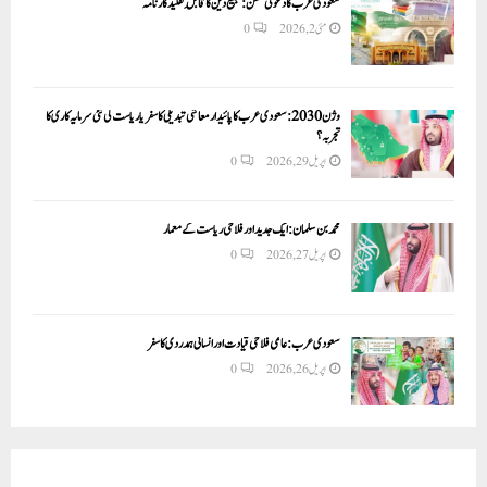
سعودی عرب کا دعوتی مشن: تبلیغ دین کا قابلِ تقلید کارنامہ
مئی 2, 2026
0
وژن 2030:سعودی عرب کا پائیدار معاشی تبدیلی کا سفر یا ریاست کی نئی سرمایہ کاری کا
تجربہ؟
اپریل 29, 2026
0
محمد بن سلمان: ایک جدید اور فلاحی ریاست کے معمار
اپریل 27, 2026
0
سعودی عرب: عالمی فلاحی قیادت اور انسانی ہمدردی کا سفر
اپریل 26, 2026
0