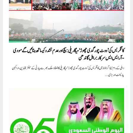
کانگریس کی’ووٹ چور گدی چھوڑ‘ میگا ریلی:سچ اور عدم تشدد کیساتھ ہٹائیں گے مودی
-آر ایس ایس سرکار: راہل گاندھی
دہلی کے رام لیلا گراؤنڈ میں کانگریس کی’ووٹ چور گدی چھوڑ‘ میگا ریلی کا انعقاد،ملک بھر سے پارٹی کے سینئر قائدین، اراکین
پارلیمنٹ اور بڑی...