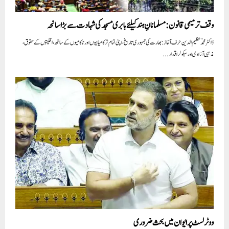
وقف ترمیمی قانون: مسلمانانِ ہند کیلئے بابری مسجد کی شہادت سے بڑا سانحہ
ڈاکٹر محمّد عظیم الدین حرف آغاز:بھارت کی جمہوری تاریخ، اپنی تمام تر کامیابیوں اور ناکامیوں کے ساتھ، اقلیتوں کے حقوق،
مذہبی آزادی اور سیکولر اقدار...
ووٹر لسٹ پر ایوان میں بحث ضروری