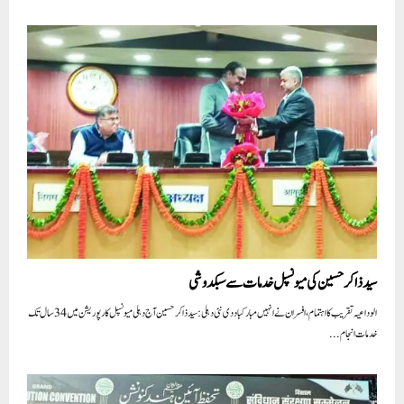
سید ذاکر حسین کی میونسپل خدمات سے سبکدوشی
الوداعیہ تقریب کا اہتمام ، افسران نے انہیں مبارکباد دی نئی دہلی: سید ذاکر حسین آج دہلی میونسپل کارپوریشن میں 34 سال تک
خدمات انجام...