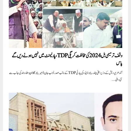
وقف ترمیمی بل 2024 کی مخالفت کریگی TDP، پارلیمنٹ میں نہیں ہونے دیں گے
پاس
آندھرا پردیش کے وزیر اعلیٰ چندربابو نائیڈو کی پارٹی TDPکے نائب صدر نواب جان (امیر بابو) کا جمعیۃ علماء ہند کی جانب سے
نئی دہلی...