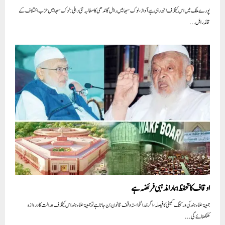
پورے ملک میں اس کیخلاف اٹھ رہی ہے آواز،لوک سبھا میں راہل گاندھی کا مطالبہ نئی دہلی: لوک سبھا میں حزب اختلاف کے
قائد راہل...
اوقاف کا تحفظ ہمارا مذہبی فریضہ ہے
جمعیۃ علماء ہند کی ورکنگ کمیٹی کا فیصلہ،اگر خدانخواستہ وقف قانون بن جاتا ہے تو جمعیۃ علماء ہند اس کیخلاف عدالت کا دروازہ
کھٹکھٹائے گی...