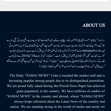
ABOUT US
روزنامہ ’’سماج نیوز‘‘ اُردو دہلی اپنی اشاعتوں کے ذریعے پورے ملک میں اہم خدمات انجام دے رہا ہے۔ ملکی وبیرونی سطح پر ہمارے
قارئین وناظرین کی ایک طویل فہرست ہے۔ ویب سائٹ کے ذریعہ انہیں اپنے وطنی، دینی وملی بھائیوں کی خبریں موصول ہوتی
ہیں۔samajnews.inسائٹ عوام اور انفراد میں دنیا بھر کی قابل اعتماد خبریں پیش کرتا ہے۔ ویب سائٹ سیاسی، خیالات،
تبصرے، تجارت، کھیل، فلم، ٹیکنالوجی جیسی خبریں پیش کرتا ہے۔ ’’سماج نیوز‘‘ کی شروعات 10مئی 2016 سے ہوئی جو اب
ملک کے کروڑوں افراد تک اپنی آواز کامیابی سے پہنچا رہا ہے۔ ’’سماج نیوز‘‘ کے قارئین وناظرین ہمیں اپنے قیمتی مشورے سے آگاہ
کریں یا بتائیں جس سے ہم اپنے ویب سائٹ کو اور مزید بہتر بناسکیں۔ (ایڈیٹر سماج نیوز)
The Daily “SAMAJ NEWS” Urdu is touched the market stall and is
becoming popular among people due to its distinguished journalism.
We are proud fully asked during this Period News Paper has achieved
grate popularity in the country. We have millions of readers of
“SAMAJ NEWS” in the country and abroad, whom “SAMAJ NEWS”
always keeps informed about the Latest News of the country and
nation. We are standing strong in the world of media and surely we