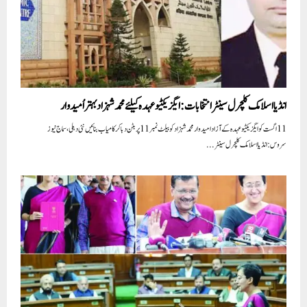
انڈیا اسلامک کلچرل سینٹرانتخابات:ایگزیکٹیو عہدہ کیلئے محمد شہزاد بہتر اُمیدوار
11اگست کو ایگزیکٹیو عہدہ کے آزاد امیدوار محمد شہزاد کو بیلٹ نمبر 11پر بٹن دبا کر کامیاب بنائیں نئی دہلی،سماج نیوز
سروس:انڈیا اسلامک کلچرل سینٹر...