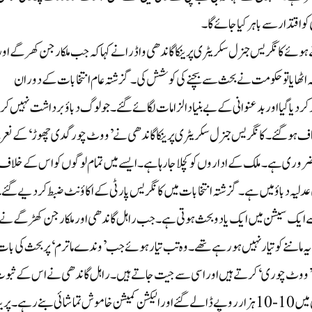
و اقتدار سے باہر کیا جائے گا۔
ئے کانگریس جنرل سکریٹری پرینکا گاندھی واڈرا نے کہا کہ جب ملکارجن کھرگے اور
ئلہ اٹھایا تو حکومت نے بحث سے بچنے کی کوشش کی۔ گزشتہ عام انتخابات کے دوران
د کر دیا گیا اور بدعنوانی کے بے بنیاد الزامات لگائے گئے۔ جو لوگ دباؤ برداشت نہیں کر
 صاف ہو گئے۔کانگریس جنرل سکریٹری پرینکا گاندھی نے ’ووٹ چور گدی چھوڑ‘ کے ن
ضروری ہے۔ ملک کے اداروں کو کچلا جا رہا ہے۔ ایسے میں تمام لوگوں کو اس کے خلاف
ی عدلیہ دباؤ میں ہے۔ گزشتہ انتخابات میں کانگریس پارٹی کے اکاؤنٹ ضبط کر دیے گئے
کل سے ایک سیشن میں ایک یا دو بحث ہوتی ہے۔ جب راہل گاندھی اور ملکارجن کھڑگے نے
یہ ماننے کو تیار نہیں ہو رہے تھے۔ وہ تب تیار ہوئے جب ’وندے ماترم‘ پر بحث کی با
 یہ ’ووٹ چوری‘ کرتے ہیں اور اسی سے جیت جاتے ہیں۔ راہل گاندھی نے اس کے ثبو
دیے۔ بہار میں انتخابی ضابطہ اخلاق کے دوران لوگوں کے کھاتوں میں 10-10 ہزار روپے ڈالے گئے اور الیکشن کمیشن خاموش تماشائی بنے رہے۔ پری