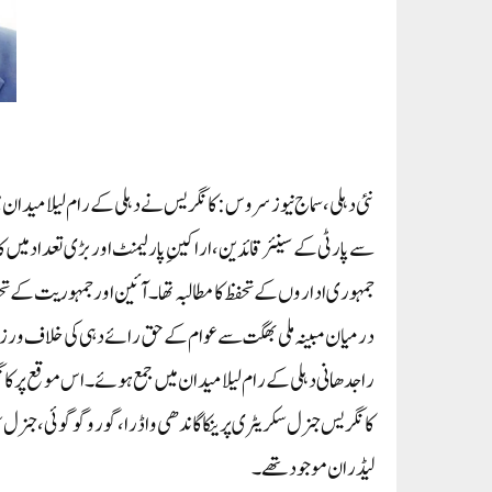
نئی دہلی، سماج نیوز سروس: کانگریس نے دہلی کے رام لیلا میدان 
سے پارٹی کے سینئر قائدین، اراکینِ پارلیمنٹ اور بڑی تعداد م
جمہوری اداروں کے تحفظ کا مطالبہ تھا۔آئین اور جمہوریت کے تحف
درمیان مبینہ ملی بھگت سے عوام کے حق رائے دہی کی خلاف ورز
راجدھانی دہلی کے رام لیلا میدان میں جمع ہوئے۔ اس موقع پر ک
کانگریس جنرل سکریٹری پرینکا گاندھی واڈرا ، گورو گوگوئی ، جنر
لیڈران موجود تھے۔