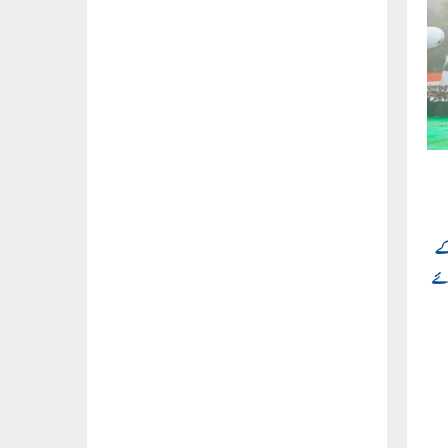
 کے
وئے