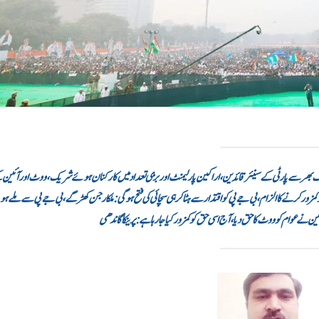
د،ملک بھر سے پارٹی کے سینئر قائدین، اراکین پارلیمنٹ اور بڑی تعداد میں کارکنان ہوئے شریک،ووٹ اور آئین
و کمزور کرنے کا الزام،بی جے پی کو اقتدار سے ہٹا کر ہی سچائی کی فتح ہوگی: ملکارجن کھڑگے، بی جے پی سے ملے ہ
ن نے عوام کو ووٹ کا حق دیا، آج اسی حق کو کمزور کیا جا رہا ہے: پرینکا گاندھی