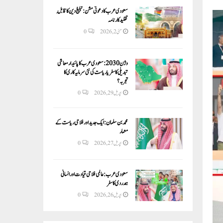
سعودی عرب کا دعوتی مشن: تبلیغ دین کا قابلِ
تقلید کارنامہ
مئی 2, 2026
0
وژن 2030:سعودی عرب کا پائیدار معاشی
تبدیلی کا سفر یا ریاست کی نئی سرمایہ کاری کا
تجربہ؟
اپریل 29, 2026
0
محمد بن سلمان: ایک جدید اور فلاحی ریاست کے
معمار
اپریل 27, 2026
0
سعودی عرب: عالمی فلاحی قیادت اور انسانی
ہمدردی کا سفر
اپریل 26, 2026
0