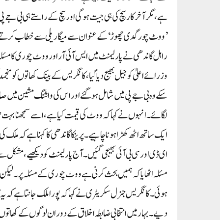
ہے، مگر آخرکار سچ کی ہی جیت ہوگی اور سچ کے راستے ہی بی جے پی ک
’ووٹ چور گدی چھوڑ‘ کے عنوان سے میگا ریلی سے خطاب کرتے ہو
راہل گاندھی نے پارلیمنٹ میں ایس آئی آر اور ووٹ چوری کا مس
وزرائے اعلیٰ کو جیل بھیج دیا گیا ، کانگریس کے بینک کھاتوں کو منجم
سکے وہ بی جے پی میں شامل ہو گئے اور اس کی واشنگ مشین میں
لگائے۔ انہوں نے کہا کہ ووٹ کی قیمت کیا ہے، اسے سمجھنا بہت 
ایک ساتھ اٹھ کھڑا ہونا چاہیے۔پرینکا گاندھی کا کہنا ہے کہ ملک ک
ای ڈی اور سی بی آئی بھیجی گئیں۔ آج پارلیمنٹ کو دیکھیے، مش
مسئلہ اٹھایا کہ ہمیں بحث کرنی ہے ووٹ چوری کے مسئلہ پر۔ لیکن 
ہوئی۔کانگریس جنرل سکریٹری نے کہا کہ پورا ملک جانتا ہے کہ