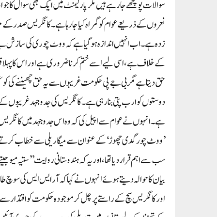
سوالات پوچھے جا رہے ہیں مگر پارلیمنٹ میں ایک بھی سوال کا جواب
نعروں کے ذریعے عوام کو گمراہ کیا جا رہا ہے۔کانگریس صدر کے مط
زدہ ہے۔ اب انہیں اندازہ ہو گیا ہے کہ ووٹ چوری کی سازش بے ن
کے خلاف ہے، اسی لیے اسے ختم کرنا ضروری ہے اور اس کا پہلا ق
حق دیتا ہے مگر بی جے پی حکومت غریبوں سے یہ حق چھیننے کی کو
دوستوں کو ارب پتی بنا رہی ہے۔ کانگریس کی جدوجہد غریبوں ک
ہے۔ انہوں نے عوام سے اپیل کی کہ وہ اس جدوجہد میں کانگریس 
’ووٹ چور گدی چھوڑ‘ کے عنوان سے میگا ریلی سے خطاب کرتے ہوئ
سب سے اہم قرار دیا تھا، اور یہ کہ ہندوستانی روایت ’’ستیہ میو 
بیان کا حوالہ دیتے ہوئے انہوں نے کہا کہ آر ایس ایس کی سوچ ط
اور کانگریس سچ کے راستے پر چل کر موجودہ حکومت کو اقتدار سے 