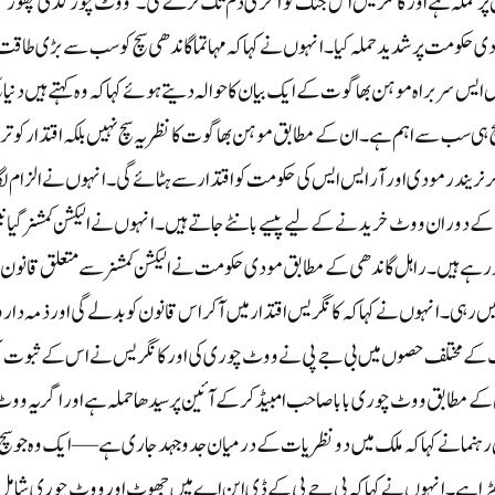
 پر حملہ ہے اور کانگریس اس جنگ کو آخری دم تک لڑے گی۔’ووٹ چور گدی چھوڑ‘ م
حکومت پر شدید حملہ کیا۔ انہوں نے کہا کہ مہاتما گاندھی سچ کو سب سے بڑی طاقت
ایس ایس سربراہ موہن بھاگوت کے ایک بیان کا حوالہ دیتے ہوئے کہا کہ وہ کہتے ہیں دنیا 
کہ سچ ہی سب سے اہم ہے۔ ان کے مطابق موہن بھاگوت کا نظریہ سچ نہیں بلکہ اقتدار کو ترج
نریندر مودی اور آر ایس ایس کی حکومت کو اقتدار سے ہٹائے گی۔ انہوں نے الزام لگا
ے دوران ووٹ خریدنے کے لیے پیسے بانٹے جاتے ہیں۔انہوں نے الیکشن کمشنر گیا
ام کر رہے ہیں۔ راہل گاندھی کے مطابق مودی حکومت نے الیکشن کمشنر سے متعلق قانون
 رہی۔ انہوں نے کہا کہ کانگریس اقتدار میں آ کر اس قانون کو بدلے گی اور ذمہ دا
ک کے مختلف حصوں میں بی جے پی نے ووٹ چوری کی اور کانگریس نے اس کے ثبوت ب
 کے مطابق ووٹ چوری بابا صاحب امبیڈکر کے آئین پر سیدھا حملہ ہے اور اگر یہ وو
شن رہنما نے کہا کہ ملک میں دو نظریات کے درمیان جدوجہد جاری ہے—ایک وہ جو سچ
تھ کھڑا ہے۔ انہوں نے کہا کہ بی جے پی کے ڈی این اے میں جھوٹ اور ووٹ چوری شامل