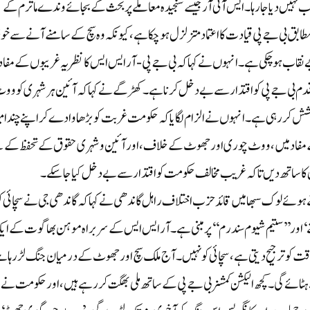
 نہیں دیا جا رہا۔ ایس آئی آر جیسے سنجیدہ معاملے پر بحث کے بجائے وندے ماترم کے
ابق بی جے پی قیادت کا اعتماد متزلزل ہو چکا ہے، کیونکہ وہ سچ کے سامنے آنے سے 
قاب ہو چکی ہے۔ انہوں نے کہا کہ بی جے پی-آر ایس ایس کا نظریہ غریبوں کے مفاد
دم بی جے پی کو اقتدار سے بے دخل کرنا ہے۔کھڑگے نے کہا کہ آئین ہر شہری کو ووٹ
شش کر رہی ہے۔ انہوں نے الزام لگایا کہ حکومت غربت کو بڑھاوا دے کر اپنے چند ام
ے مفاد میں، ووٹ چوری اور جھوٹ کے خلاف، اور آئین و شہری حقوق کے تحفظ کے ل
کا ساتھ دیں تاکہ غریب مخالف حکومت کو اقتدار سے بے دخل کیا جا سکے۔
ے لوک سبھا میں قائد حزب اختلاف راہل گاندھی نے کہا کہ گاندھی جی نے سچائی ک
جیتے‘ اور ’’ستیم شیوم سندرم‘‘ پر مبنی ہے۔ آر ایس ایس کے سربراہ موہن بھاگوت کے ا
اقت کو ترجیح دیتی ہے، سچائی کو نہیں۔ آج ملک سچ اور جھوٹ کے درمیان جنگ لڑ رہا ہ
ہٹائے گی۔ کچھ الیکشن کمشنر بی جے پی کے ساتھ ملی بھگت کر رہے ہیں، اور حکومت نے 