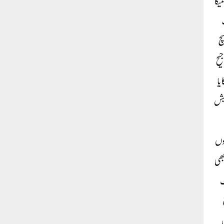
یگا
سچ
یح
یا
نیش
روں
ھی
ٹ