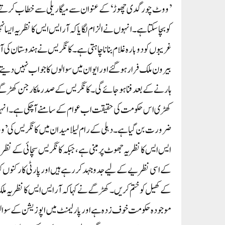
’ووٹ چور گدی چھوڑ‘ کے عنوان سے میگا ریلی سے خطاب کرتے ہ
کو بچا سکتا ہے۔ انہوں نے الزام لگایا کہ آر ایس ایس کا نظریہ ایس
غریبوں کو دوبارہ غلام بنانا چاہتی ہے۔ کانگریس نے ہندوستان ک
بیرون ملک فرار ہوگئے اور ایوان میں سوالوں کا جواب نہیں دیتے۔ 
ہارنے کے بعد فنا ہو جائے گی۔کانگریس کے صدر ملکارجن کھڑگے ا
کھڑی اس حکومت کی حقیقت اب عوام کے سامنے آ چکی ہے۔ انہوں 
ضرورت بن گیا ہے۔دہلی کے رام لیلا میدان میں کانگریس کی ’وو
ایس ایس کا نظریہ جھوٹ پر مبنی ہے، جبکہ کانگریس سچائی کے نظر
کے اسی نظریے کے لیے جدوجہد کر رہے ہیں اور پارٹی کارکنوں ک
کے کھیل کو ختم کریں۔کھڑگے نے کہا کہ آر ایس ایس کا نظریہ مل
موجودہ حکومت خوف زدہ ہے اور پارلیمنٹ میں اپوزیشن کے سوالو