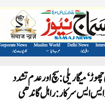
orporate News
Muslim World
Delhi News
Inter
دہلی نیوز
عرب دُنیا
کارپوریٹ نیوز
ڑ‘ میگا ریلی:سچ اور عدم تشدد
 ایس ایس سرکار: راہل گاندھی