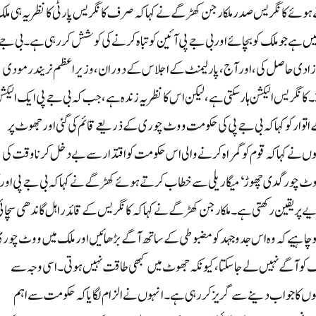
وئے کانگریس صدر ملکارجن کھڑگے نے کہا کہ صرف کانگریس پارٹی کا نظریہ ہی مل
ا نہیں ہے جو ملک کو بچائے اور بی جے پی آئین کو تباہ کرنے کی کوشش کر رہی ہے۔ بی جے
ی آزادی حاصل کی، اور آج، پارلیمنٹ کے اجلاس کے دوران، وزیر اعظم نریندر مودی
کانگریس الیکشن ہار سکتی ہے ، لیکن اس کا نظریہ زندہ ہے ، جب کہ بی جے پی ایک الیکش
توار کو کہا کہ بی جے پی کی حکومت ووٹ چوری کے ذریعے قائم کی گئی اور جھوٹ پر
نے کہا کہ قوم کو گمراہ کرنے والی اس حکومت کو اقتدار سے بے دخل کرنا وقت کی
ٹ چور گدی چھوڑ‘ میگا ریلی سے خطاب کرتے ہوئے کھڑگے نے کہا کہ بی جے پی اور ا
یے پر یقین رکھتی ہے۔ملکارجن کھڑگے نے کہا کہ کانگریس کے قائد راہل گاندھی سچائ
و چاہیے کہ وہ اس جدوجہد کو مضبوطی کے ساتھ آگے بڑھائیں اور ملک میں ووٹ چور
ک کو آگے نہیں لے جا سکتا، کیونکہ جھوٹ میں کبھی طاقت نہیں ہوتی۔ اسی وجہ سے
ں کا جواب دینے سے گریز کر رہی ہے۔ انہوں نے الزام لگایا کہ حکومت سے اہم