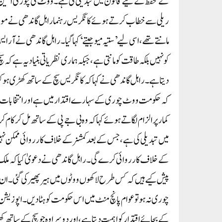
کے تحفظ کے لیے قانون میں تبدیلی کی ہے۔ ووٹ کی چوری آئین
ریلی سے خطاب کرتے ہوئے کانگریس رہنما راہل گاندھی نے مودی 
مانتے تھے، اسی لیے ’ستیہ میو جیتے‘ کہا گیا۔ راہل گاندھی نے آر 
کو نہیں بلکہ طاقت کو مانتی ہے، جبکہ ہماری نظریاتی بنیاد یہ ہے 
دیتا ہے۔راہل گاندھی نے کہا کہ کانگریس سچ کے ساتھ کھڑی ہو کر 
کہ حکومت ووٹ چوری کے سہارے اقتدار میں ہے اور انتخابات ک
کمار پر الزام لگاتے ہوئے کہا کہ وہ بی جے پی کے ساتھ مل کر ک
میں تبدیلی کی ہے، جس کے بعد کمشنر کے خلاف کارروائی ممکن نہیں
کے خلاف کارروائی کرے گی۔راہل گاندھی نے دعویٰ کیا کہ مل
پیش کیے ہیں کہ کس طرح لاکھوں ووٹوں میں ہیر پھیر کی گئی۔ ان
چوری نہ ہو تو عوام پانچ منٹ میں اس حکومت کو ہٹا دیں۔اپوزی
کے بجائے اقتدار کو اہمیت دیتا ہے، اور دوسرا وہ جو سچ کے سا