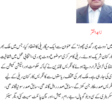
زاہد اختر
میں ’ووٹ چور گدی چھوڑ‘ کے عنوان سے ایک میگا ریلی کا انعقاد کیا، جس میں ملک بھر
یں کارکنان شریک ہوئے۔ ریلی کا مرکزی موضوع ووٹ چوری، انتخابی عمل میں شفافیت 
ظ کی لڑائی قرار دیتے ہوئے کانگریس قائدین نے کہا کہ حکومت اور الیکشن کمیشن کے
ی کی جارہی ہے۔ملک بھر کی مختلف ریاستوں سے کانگریس کارکنان ریلی کے لیے
انگریس صدر ملکارجن کھڑگے ، سابق صدر راہل گاندھی ، سابق صدر سونیا گاندھی ،
ل سکریٹری کے سی وینوگوپال ، جے رام رمیش ، اور سچن پائلٹ سمیت کئی دیگر سینئر