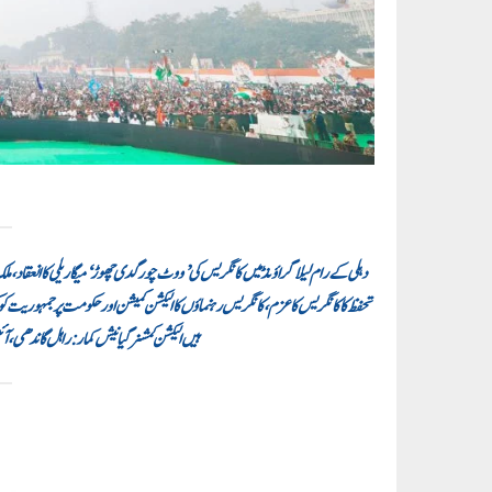
دہلی کے رام لیلا گراؤنڈ میں کانگریس کی’ووٹ چور گدی چھوڑ‘ میگا ریلی کا انعقا
تحفظ کا کانگریس کا عزم، کانگریس رہنماؤں کا الیکشن کمیشن اور حکومت پر جمہوریت ک
ہیں الیکشن کمشنر گیانیش کمار: راہل گاندھی،آئی