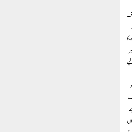
خوف
 کا
یر
یے
و
یک
ے
ان