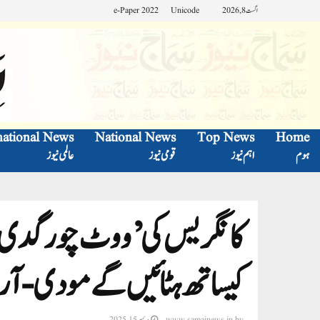
اگست 8, 2026
Unicode
e-Paper 2022
national News
National News
Top News
Home
ہوم
اہم نیوز
قومی نیوز
عالمی نیوز
کانگریس کی’ووٹ چور گدی چھو
کیساتھ ہٹائیں گے مودی -آر
by
www.samajnews.in
دسمبر 15, 2025