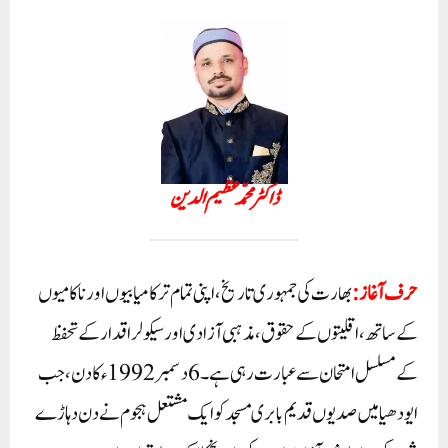
ڈاکٹر محمّد عظیم الدین
حرف آغاز:
بھارت کی جمہوری تاریخ، اپنی تمام تر کامیابیوں اور ناکامیوں
کے ساتھ، اقلیتوں کے حقوق، مذہبی آزادی اور سیکولر اقدار کے تحفظ
کے مسلسل امتحان سے عبارت رہی ہے۔ 6 دسمبر 1992ء کا دن، جب
ایودھیا میں صدیوں قدیم بابری مسجد کو ایک مشتعل ہجوم نے دن دہاڑے