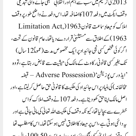
2013کی ترمیم میں سب سے اہم اور انقلابی سمجھی جانے والی تبدیلی
وقف ایکٹ میں دفعہ 107 کا اضافہ تھا۔ اس دفعہ نے واضح طور پر وقف
املاک کو میعادِ سماعت قانون 1963 (Limitation Act,
1963) کے اطلاق سے مستثنیٰ قرار دے دیا تھا۔ عام قانون کے تحت،
اگر کوئی شخص کسی نجی جائیداد پر ایک مخصوص مدت (عموماً 12 سال)
تک بغیر کسی قانونی رکاوٹ کے مالک کی حیثیت سے قابض رہتا ہے، تو وہ
’ایڈورس پوزیشن‘ (Adverse Possession – قبضہ
مخالفانہ) کی بنیاد پر اس جائیداد کی ملکیت کا قانونی حق حاصل کر لیتا ہے، اور
اصل مالک اپنا حق کھو دیتا ہے۔ دفعہ 107 نے وقف املاک کو اس
خطرے سے بچا لیا تھا، کیونکہ وقف کی ملکیت اللہ تعالیٰ کی مانی جاتی ہے اور
یہ دائمی ہوتی ہے، اس پر میعاد کا اطلاق نہیں ہوسکتا تھا۔ اس کا مطلب تھا