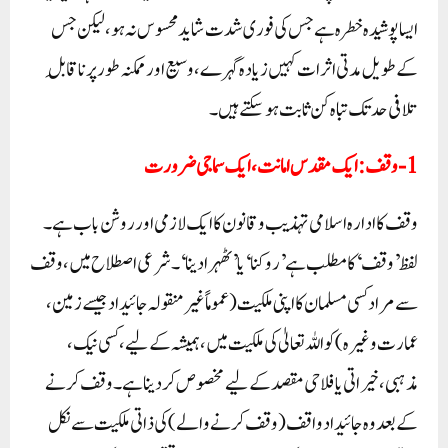
ایسا پوشیدہ خطرہ ہے جس کی فوری شدت شاید محسوس نہ ہو، لیکن جس
کے طویل مدتی اثرات کہیں زیادہ گہرے، وسیع اور ممکنہ طور پر ناقابلِ
تلافی حد تک تباہ کن ثابت ہو سکتے ہیں۔
1- وقف: ایک مقدس امانت، ایک سماجی ضرورت
وقف کا ادارہ اسلامی تہذیب و قانون کا ایک لازمی اور روشن باب ہے۔
لفظ ’وقف‘ کا مطلب ہے ’روکنا‘ یا’ٹھہرا دینا‘۔ شرعی اصطلاح میں، وقف
سے مراد کسی مسلمان کا اپنی ملکیت (عموماً غیر منقولہ جائیداد جیسے زمین،
عمارت وغیرہ) کو اللہ تعالیٰ کی ملکیت میں، ہمیشہ کے لیے، کسی نیک،
مذہبی، خیراتی یا فلاحی مقصد کے لیے مخصوص کر دینا ہے۔ وقف کرنے
کے بعد وہ جائیداد واقف (وقف کرنے والے) کی ذاتی ملکیت سے نکل