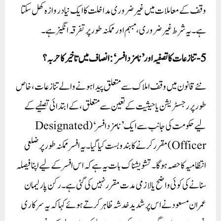
وقف کے معاملات میں غیر ضروری مداخلت کا ایک نیا دروازہ کھل سکتا
ہے۔ یہ شرط غیر ضروری، مبہم اور ممکنہ طور پر تفرقہ انگیز ہے۔
5-تنازعات کا تصفیہ اور ’نامزد افسر‘: انصاف میں تاخیر کا حربہ؟
نئے قانون میں وقف املاک سے متعلق پیدا ہونے والے تنازعات، خاص
طور پر رجسٹریشن یا حیثیت کے تعین سے متعلق، کے ابتدائی تصفیے کے
لیے حکومت کی جانب سے ایک ’نامزد افسر‘ (Designated
Officer) مقرر کرنے کا بندوبست کیا گیا۔ یہ افسر ممکنہ طور پر ضلعی
انتظامیہ کا حصہ ہوگا۔ تشویشناک بات یہ ہے کہ اس افسر کے لیے اپنا فیصلہ
سنانے کی کوئی واضح یا لازمی مدت مقرر نہیں کی گئی ہے۔ رکن پارلیمان
عمران مسعود نے اس پر شدید خدشہ ظاہر کرتے ہوئے کہا کہ یہ سرکاری