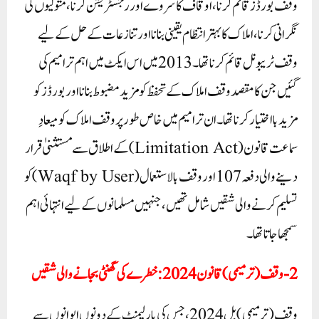
وقف بورڈز قائم کرنا، اوقاف کا سروے اور رجسٹریشن کرنا، متولیوں کی
نگرانی کرنا، املاک کا بہتر انتظام یقینی بنانا اور تنازعات کے حل کے لیے
وقف ٹریبونل قائم کرنا تھا۔ 2013 میں اس ایکٹ میں اہم ترامیم کی
گئیں جن کا مقصد وقف املاک کے تحفظ کو مزید مضبوط بنانا اور بورڈز کو
مزید بااختیار کرنا تھا۔ ان ترامیم میں خاص طور پر وقف املاک کو میعادِ
سماعت قانون (Limitation Act) کے اطلاق سے مستثنیٰ قرار
دینے والی دفعہ 107 اور وقف بالاستعمال (Waqf by User) کو
تسلیم کرنے والی شقیں شامل تھیں، جنہیں مسلمانوں کے لیے انتہائی اہم
سمجھا جاتا تھا۔
2- وقف (ترمیمی) قانون 2024 : خطرے کی گھنٹی بجانے والی شقیں
وقف (ترمیمی) بل 2024، جس کی پارلیمنٹ کے دونوں ایوانوں سے