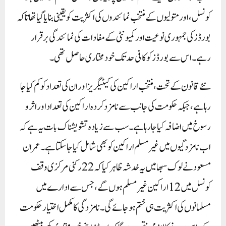
کونسل، اور متولیوں کے منتخب نمائندوں کی اکثریت کو یقینی بنایا گیا تھا تاکہ
بورڈز کی جمہوری نوعیت اور کمیونٹی کے مفادات کی نمائندگی برقرار
رہے۔ اس سے بورڈز کو کافی حد تک خودمختاری حاصل تھی۔
نئے قانون کے تحت، منتخب اراکین کی کیٹیگریز اور ان کی تعداد کو کم کیا جا
رہا ہے، جبکہ حکومت کی جانب سے نامزد کردہ اراکین کی تعداد اور اثر و
رسوخ میں اضافہ کیا جا رہا ہے۔ سب سے زیادہ تشویشناک بات یہ ہے کہ
اب نامزدگیوں میں غیر مسلم اراکین کو بھی شامل کیا جا سکتا ہے۔ عمران
مسعود نے لوک سبھا میں یہ خدشہ ظاہر کیا کہ 22 رکنی مرکزی وقف
کونسل میں 12 اراکین غیر مسلم ہوں گے، جس سے ادارے میں
مسلمانوں کی اکثریت ہی ختم ہو جائے گی۔ نامزدگی کا مکمل اختیار حکومت