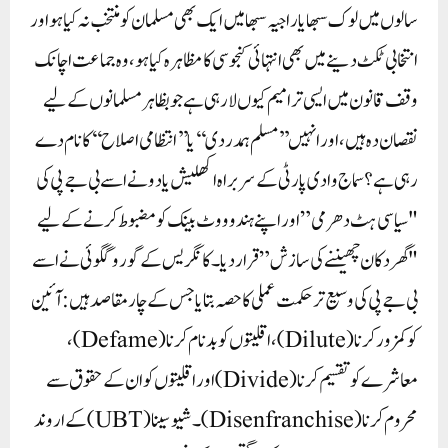
سالوں میں لوک سبھا یا راجیہ سبھا میں ایک بھی مسلمان کو منتخب نہ کیا ہو اور
انتخابی ٹکٹ دینے میں بھی انتہائی کنجوسی کا مظاہرہ کیا ہو، وہ جماعت اچانک
وقف قانون میں ایسی ترامیم کیوں لا رہی ہے جو بظاہر مسلمانوں کے لیے
نقصان دہ ہیں، اور انہیں ’’مسلم ہمدردی‘‘ یا ’’انتظامی اصلاح‘‘ کا نام دے
رہی ہے؟ سماج وادی پارٹی کے سربراہ اکھلیش یادو نے اسے بی جے پی کی
"سیاسی ہٹ دھرمی” اور اپنے ہندو ووٹ بینک کو مضبوط کرنے کے لیے
"گھر دکان چھیننے کی سازش” قرار دیا۔ کانگریس کے گورو گگوئی نے اسے
بی جے پی کی وسیع تر حکمت عملی کا حصہ بتایا جس کے چار مقاصد ہیں: آئین
کو کمزور کرنا (Dilute)، اقلیتوں کو بدنام کرنا (Defame)،
معاشرے کو تقسیم کرنا (Divide) اور اقلیتوں کو ان کے حقوق سے
محروم کرنا (Disenfranchise)۔ شیو سینا (UBT) کے اروند