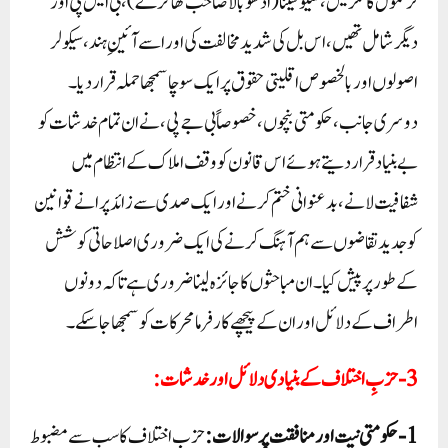
ترنمول کانگریس، شیو سینا (ادھو بالا صاحب ٹھاکرے)، بی ایس پی اور
دیگر شامل تھیں، اس بل کی شدید مخالفت کی اور اسے آئینِ ہند، سیکولر
اصولوں اور بالخصوص اقلیتی حقوق پر ایک سوچا سمجھا حملہ قرار دیا۔
دوسری جانب، حکومتی بنچوں، خصوصاً بی جے پی، نے ان تمام خدشات کو
بے بنیاد قرار دیتے ہوئے اس قانون کو وقف املاک کے انتظام میں
شفافیت لانے، بدعنوانی ختم کرنے اور ایک صدی سے زائد پرانے قوانین
کو جدید تقاضوں سے ہم آہنگ کرنے کی ایک ضروری اصلاحاتی کوشش
کے طور پر پیش کیا۔ ان مباحثوں کا جائزہ لینا ضروری ہے تاکہ دونوں
اطراف کے دلائل اور ان کے پیچھے کارفرما محرکات کو سمجھا جا سکے۔
3- حزبِ اختلاف کے بنیادی دلائل اور خدشات:
1-حکومتی نیت اور منافقت پر سوالات:
حزبِ اختلاف کا سب سے مضبوط