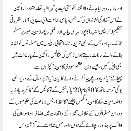
اور بار بار دہرایا جانے والا نکتہ حکومتی نیت پر گہرا شبہ تھا۔ متعدد اراکین
نے اس تضاد کی نشاندہی کی کہ جس سیاسی جماعت (بی جے پی) اور نظریاتی
تنظیم (آر ایس ایس) کا پورا سیاسی بیانیہ اور عملی ریکارڈ مبینہ طور پر مسلم
مخالف رہا ہو، جس کے اعلیٰ ترین رہنما انتخابی ریلیوں میں مسلمانوں کو نشانہ
بنانے والے بیانات دیتے ہوں (جن کی مثالیں اراکین نے پارلیمنٹ میں
بھی پیش کیں، جیسے وزیر اعظم مودی کا مبینہ ’کپڑوں سے
پہچاننے‘یا’زیادہ بچے پیدا کرنے والےکا بیان‘ یا اتر پردیش کے وزیر اعلیٰ
یوگی آدتیہ ناتھ کا ’80 بنام20 ‘یا ’بانٹیں گے تو کاٹیں گے‘ کا نعرہ، یا وزیر
داخلہ امیت شاہ کا مبینہ ’گھس پیٹھئے‘ کا لفظ)، جس جماعت کی حکومتوں کے
دوران مسلمانوں کے خلاف تشدد کے واقعات میں اضافہ ہوا ہو، ان کی
املاک پر بلڈوزر چلائے گئے ہوں، اور جس جماعت نے گزشتہ دس