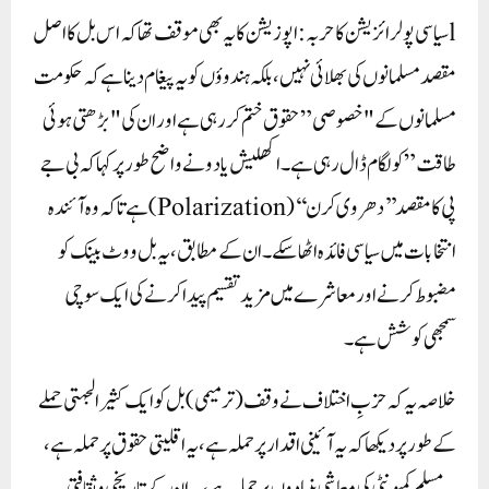
lسیاسی پولرائزیشن کا حربہ : اپوزیشن کا یہ بھی موقف تھا کہ اس بل کا اصل
مقصد مسلمانوں کی بھلائی نہیں، بلکہ ہندوؤں کو یہ پیغام دینا ہے کہ حکومت
مسلمانوں کے "خصوصی” حقوق ختم کر رہی ہے اور ان کی "بڑھتی ہوئی
طاقت” کو لگام ڈال رہی ہے۔ اکھلیش یادو نے واضح طور پر کہا کہ بی جے
پی کا مقصد ’’دھروی کرن‘‘ (Polarization) ہے تاکہ وہ آئندہ
انتخابات میں سیاسی فائدہ اٹھا سکے۔ ان کے مطابق، یہ بل ووٹ بینک کو
مضبوط کرنے اور معاشرے میں مزید تقسیم پیدا کرنے کی ایک سوچی
سمجھی کوشش ہے۔
خلاصہ یہ کہ حزبِ اختلاف نے وقف (ترمیمی) بل کو ایک کثیر الجہتی حملے
کے طور پر دیکھا کہ یہ آئینی اقدار پر حملہ ہے، یہ اقلیتی حقوق پر حملہ ہے،