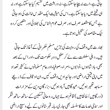
جاتی ہے، اسے نہ بیچا جا سکتا ہے، نہ وراثت میں تقسیم کیا جا سکتا ہے اور نہ
ہی تحفے میں دیا جا سکتا ہے۔ اس کی حیثیت ایک مقدس امانت کی ہو جاتی
ہے جس کا مقصد صرف اور صرف عوام الناس کی بھلائی اور متعین کردہ
نیک مقاصد کی تکمیل ہوتا ہے۔
بھارت میں وقف کی روایت کی جڑیں مسلم حکمرانی کے آغاز تک جاتی
ہیں۔ دہلی سلطنت سے لے کر مغل دورِ حکومت تک، اور اس کے بعد
بھی، بادشاہوں، نوابوں، امراء، صوفیاء اور عام مسلمانوں نے کثیر تعداد
میں اپنی قیمتی اراضی اور جائیدادیں وقف کیں۔ ان اوقاف کے ذریعے
مساجد تعمیر ہوئیں، عیدگاہیں آباد ہوئیں، بزرگانِ دین کے مزارات
(درگاہیں/خانقاہیں) قائم ہوئے جہاں روحانی تسکین کے ساتھ ساتھ لنگر
اور سماجی خدمات کا سلسلہ بھی جاری رہا۔ قبرستانوں کے لیے وسیع اراضی