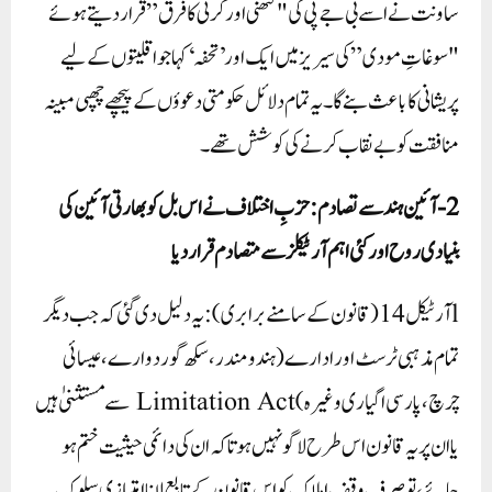
ساونت نے اسے بی جے پی کی "کتھنی اور کرنی کا فرق” قرار دیتے ہوئے
"سوغاتِ مودی” کی سیریز میں ایک اور ’تحفہ‘ کہا جو اقلیتوں کے لیے
پریشانی کا باعث بنے گا۔ یہ تمام دلائل حکومتی دعوؤں کے پیچھے چھپی مبینہ
منافقت کو بے نقاب کرنے کی کوشش تھے۔
2-آئین ہند سے تصادم: حزبِ اختلاف نے اس بل کو بھارتی آئین کی
بنیادی روح اور کئی اہم آرٹیکلز سے متصادم قرار دیا
lآرٹیکل 14 (قانون کے سامنے برابری): یہ دلیل دی گئی کہ جب دیگر
تمام مذہبی ٹرسٹ اور ادارے (ہندو مندر، سکھ گوردوارے، عیسائی
چرچ، پارسی اگیاری وغیرہ) Limitation Act سے مستثنیٰ ہیں
یا ان پر یہ قانون اس طرح لاگو نہیں ہوتا کہ ان کی دائمی حیثیت ختم ہو
جائے، تو صرف وقف املاک کو اس قانون کے تابع لانا امتیازی سلوک