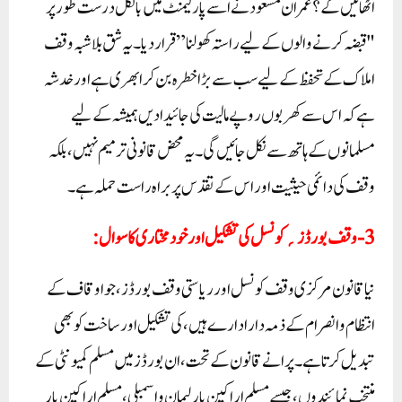
اٹھائیں گے؟ عمران مسعود نے اسے پارلیمنٹ میں بالکل درست طور پر
"قبضہ کرنے والوں کے لیے راستہ کھولنا” قرار دیا۔ یہ شق بلاشبہ وقف
املاک کے تحفظ کے لیے سب سے بڑا خطرہ بن کر ابھری ہے اور خدشہ
ہے کہ اس سے کھربوں روپے مالیت کی جائیدادیں ہمیشہ کے لیے
مسلمانوں کے ہاتھ سے نکل جائیں گی۔ یہ محض قانونی ترمیم نہیں، بلکہ
وقف کی دائمی حیثیت اور اس کے تقدس پر براہ راست حملہ ہے۔
3-وقف بورڈز؍کونسل کی تشکیل اور خودمختاری کا سوال:
نیا قانون مرکزی وقف کونسل اور ریاستی وقف بورڈز، جو اوقاف کے
انتظام و انصرام کے ذمہ دار ادارے ہیں، کی تشکیل اور ساخت کو بھی
تبدیل کرتا ہے۔ پرانے قانون کے تحت، ان بورڈز میں مسلم کمیونٹی کے
منتخب نمائندوں، جیسے مسلم اراکین پارلیمان و اسمبلی، مسلم اراکین بار