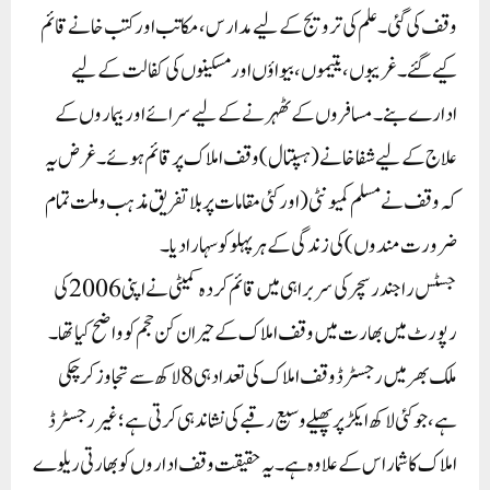
وقف کی گئی۔ علم کی ترویج کے لیے مدارس، مکاتب اور کتب خانے قائم
کیے گئے۔ غریبوں، یتیموں، بیواؤں اور مسکینوں کی کفالت کے لیے
ادارے بنے۔ مسافروں کے ٹھہرنے کے لیے سرائے اور بیماروں کے
علاج کے لیے شفاخانے (ہسپتال) وقف املاک پر قائم ہوئے۔ غرض یہ
کہ وقف نے مسلم کمیونٹی (اور کئی مقامات پر بلا تفریق مذہب و ملت تمام
ضرورت مندوں) کی زندگی کے ہر پہلو کو سہارا دیا۔
جسٹس راجندر سچر کی سربراہی میں قائم کردہ کمیٹی نے اپنی 2006 کی
رپورٹ میں بھارت میں وقف املاک کے حیران کن حجم کو واضح کیا تھا۔
ملک بھر میں رجسٹرڈ وقف املاک کی تعداد ہی 8 لاکھ سے تجاوز کر چکی
ہے، جو کئی لاکھ ایکڑ پر پھیلے وسیع رقبے کی نشاندہی کرتی ہے؛ غیر رجسٹرڈ
املاک کا شمار اس کے علاوہ ہے۔ یہ حقیقت وقف اداروں کو بھارتی ریلوے