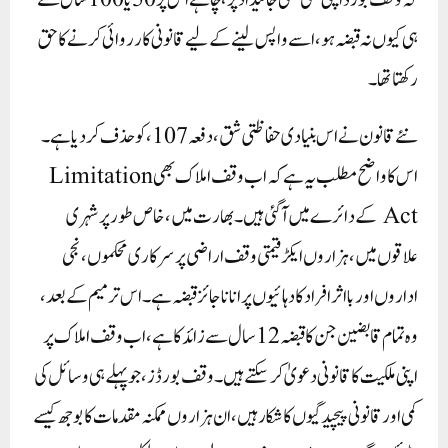
کہ وقف بورڈ اپنی کسی بھی جائیداد پر، چاہے اس پر 50 یا 100 سال سے
ہی کیوں نہ قبضہ ہو، اسے واپس لینے کے لیے قانونی کارروائی کرنے کا حق
رکھتا تھا۔
نئے قانون نے اس بنیادی حفاظتی شق، دفعہ 107، کو حذف کر دیا ہے۔
اس کا واضح مطلب یہ ہے کہ اب وقف املاک بھی Limitation
Act کے دائرے میں آ گئی ہیں۔ بھارت میں، خاص طور پر شہری
علاقوں میں، ہزاروں ایکڑ قیمتی وقف اراضی پر سرکاری محکموں، نجی
اداروں اور بااثر افراد کا دہائیوں پرانا ناجائز قبضہ ہے۔ اس ترمیم کے بعد،
وہ تمام قابضین جن کا قبضہ 12 سال سے زائد کا ہے، اب وقف املاک پر
اپنی ملکیت کا قانونی دعویٰ کر سکتے ہیں۔ وقف بورڈز، جو پہلے ہی وسائل کی
کمی اور قانونی پیچیدگیوں کا شکار ہیں، ان ہزاروں ممکنہ مقدمات کا بوجھ کیسے