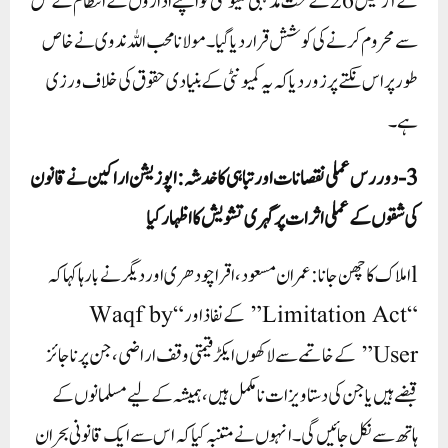
کے آرٹیکل 26 کے تحت مذہبی کمیونٹی کو اپنے اداروں کے انتظام کے حق
سے محروم کرنے کی کوشش قرار دیا گیا۔ مولانا محب اللہ ندوی نے خاص
طور پر اس نکتے پر زور دیا کہ یہ کمیونٹی کے بنیادی حقوق کی خلاف ورزی
ہے۔
3-دور رس عملی نقصانات اور تباہی کا خدشہ : اپوزیشن اراکین نے قانون
کی شقوں کے عملی اثرات پر گہری تشویش کا اظہار کیا
lاملاک کا چھن جانا: عمران مسعود، اقرا چودھری اور دیگر نے بارہا کہا کہ
“Limitation Act” کے نفاذ اور “Waqf by
User” کے خاتمے سے لاکھوں ایکڑ قیمتی وقف اراضی، جن پر ناجائز
قبضے ہیں یا جن کی دستاویزات نامکمل ہیں، ہمیشہ کے لیے مسلمانوں کے
ہاتھ سے نکل جائیں گی۔ انہوں نے متنبہ کیا کہ اس سے ایک قانونی بحران