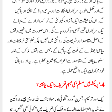
کے پاس ہونے کا لازمی نتیجہ یہ ہوگا کہ بورڈز اپنی خودمختاری کھو بیٹھیں
گے اور مکمل طور پر سرکاری احکامات اور سیاسی دباؤ کے تابع ہو جائیں
گے۔ ان کی حیثیت ایک آزاد، کمیونٹی کے نمائندہ ادارے کے بجائے
ایک سرکاری محکمے جیسی ہو کر رہ جائے گی۔ اس صورت میں، فیصلے وقف
کے اصل مقاصد اور شریعت کی روشنی میں نہیں، بلکہ حکومتی ترجیحات اور
سیاسی ایجنڈے کے تحت کیے جائیں گے، جس سے وقف املاک کے غلط
استعمال یا ان کے مقاصد سے انحراف کا شدید خطرہ ہے۔ یہ ادارہ جاتی
خودمختاری پر ایک واضح حملہ ہے۔
4-’پریکٹسنگ مسلم‘ کی مبہم تعریف: ایک نیا فتنہ؟
ایک اور ترمیم، جس پر گورو گگوئی اور مولانا محب اللہ ندوی جیسے اراکین
نے شدید اعتراضات اٹھائے، وقف کی تعریف میں ’’کوئی بھی شخص… جو