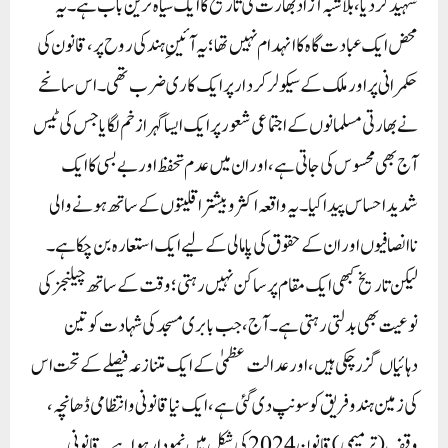
شہید کر دیا، بلاشبہ آزاد بھارت کی تاریخ کا ایک سیاہ ترین باب ہے۔ یہ
محض ایک عبادت گاہ کا انہدام نہیں تھا؛ یہ آئینِ ہند کی روح پر، قانون کی
حکمرانی پر اور ملک کے سیکولر کردار پر ایک کاری ضرب تھی۔ اس سانحے
نے بھارتی مسلمانوں کے اجتماعی شعور پر ایک ایسا گہرا زخم لگایا جس کی ٹیس
آج بھی محسوس کی جاتی ہے، اور ان میں عدم تحفظ اور بے بسی کا ایک
شدید احساس پیدا کیا۔ یہ واقعہ اکثر و بیشتر اقلیتوں کے ساتھ ہونے والی
ناانصافیوں اور ان کے حقوق کی پامالی کے لیے ایک استعارہ بن چکا ہے۔
لیکن تاریخ کبھی ایک مقام پر ساکن نہیں رہتی؛ وقت کے ساتھ چیلنجز کی
نوعیت بھی بدلتی رہتی ہے۔ آج، جب بابری مسجد کی شہادت کو تین
دہائیاں گزر چکی ہیں، اور عدالت عظمیٰ کے ایک متنازعہ فیصلے کے تحت اس
کی زمین ہندو فریق کو سونپ دی گئی ہے، ایک نیا قانونی و انتظامی ڈھانچہ،
وقف (ترمیمی) قانون 2024 کی شکل میں نمودار ہوا ہے۔ قانونی