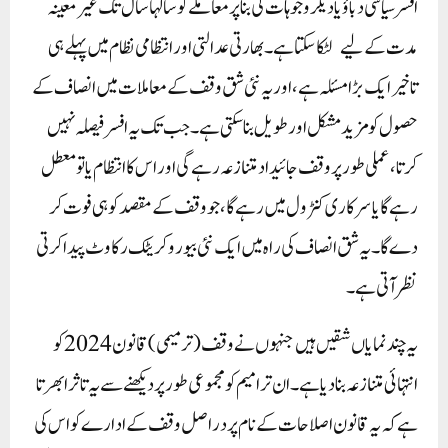
افسر سیاسی دباؤ یا دیگر وجوہات کی بنا پر معاملے کو سالہا سال تک غیر معینہ
مدت کے لیے لٹکا سکتا ہے۔ بھارتی عدالتی اور انتظامی نظام میں پہلے ہی
تاخیر ایک بڑا مسئلہ ہے، اور یہ نئی شق وقف کے معاملات میں انصاف کے
حصول کو مزید مشکل اور طویل بنا سکتی ہے۔ جب تک یہ افسر فیصلہ نہیں
کرتا، عملی طور پر وقف جائیداد متنازعہ رہے گی اور اس کا انتظام یا تو معطل
رہے گا یا سرکاری کنٹرول میں رہے گا، جو وقف کے مقصد کو ہی فوت کر
دے گا۔ یہ شق انصاف کی راہ میں ایک نئی بیوروکریٹک رکاوٹ پیدا کرتی
نظر آتی ہے۔
یہ چند نمایاں شقیں ہیں جنہوں نے وقف (ترمیمی) قانون 2024 کو
انتہائی متنازعہ بنا دیا ہے۔ ان ترامیم کو مجموعی طور پر دیکھنے سے یہ تاثر ابھرتا
ہے کہ یہ قانون اصلاحات کے نام پر دراصل وقف کے ادارے کو اس کی