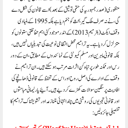
منظوری (صدر جمہوریہ کی حتمی توثیق کے بعد) اسے قانون کی شکل دے
گی، نے نہ صرف ملک گیر بحث کو جنم دیا ہے بلکہ 1995 کے بنیادی
وقف ایکٹ (بترمیم 2013) کے اندر موجود کئی اہم حفاظتی ستونوں کو
متزلزل کر دیا ہے۔ یہ ترامیم محض انتظامی نوعیت کی تبدیلیاں نہیں ہیں،
بلکہ قانونی ماہرین اور مسلم کمیونٹی کے نمائندوں کے مطابق، ان کے دور
رس اور ممکنہ طور پر تباہ کن اثرات مرتب ہو سکتے ہیں۔ ان ترامیم نے
وقف کے ادارے کی اصل روح اور اس کے تحفظ کے قانونی ڈھانچے کی
افادیت پر سنگین سوالات کھڑے کر دیے ہیں۔ آئیے پارلیمانی مباحثوں
اور قانونی تجزیوں کی روشنی میں چند انتہائی متنازعہ اور تشویشناک ترامیم کا
تفصیلی جائزہ لیں: