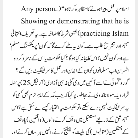
اسلام پر عمل پیرا ہونے کا مظاہرہ کرتا ہو‘‘ (Any person…
Showing or demonstrating that he is
practicing Islam)جیسی شرط کا اضافہ ہے۔ یہ تعریف انتہائی
مبہم اور تشریح طلب ہے۔ کون یہ طے کرے گا کہ کون ’پریکٹسنگ مسلم‘
ہے اور کون نہیں؟ اس کا پیمانہ کیا ہوگا؟ کیا حکومت یا اس کے نامزد کردہ
افسران اب مسلمانوں کو ان کے ایمان اور عمل کا سرٹیفکیٹ دیں گے؟
گورو گگوئی نے اسے آئین میں دی گئی مذہبی آزادی (آرٹیکل 25) پر حملہ
قرار دیا۔ مولانا ندوی نے بجا طور پر کہا کہ جب مکہ کے امامِ حرم بھی کسی کو
یہ سرٹیفکیٹ نہیں دے سکتے، تو حکومت یہ اختیار کیسے لے سکتی ہے؟ اس
مبہم شق کے ذریعے مستقبل میں وقف کرنے والوں (واقفین) یا وقف
کے منتظمین (متولیوں) کی اہلیت کو چیلنج کرنے، انہیں ہراساں کرنے اور