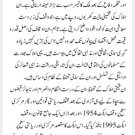
اور محکمہ دفاع کے بعد ملک کا تیسرا سب سے بڑا زمیندار بناتی ہے۔ ان
املاک کی تخمینی مالیت کھربوں روپے میں ہے، جو وقف کی زبردست
معاشی اہمیت کو خود بخود واضح کر دیتی ہے۔ تاہم، ان اوقاف کی اصل قدر و
قیمت محض اقتصادی پیمانوں تک محدود نہیں؛ اس کی جڑیں کہیں زیادہ
گہری سماجی، ثقافتی اور مذہبی حقائق میں پیوست ہیں۔ یہی املاک بھارت
کے مسلمانوں کی اجتماعی شناخت، ان کی تاریخی وراثت، مذہبی شعائر کی
ادائیگی کے تسلسل اور ان کے سماجی تحفظ کے نظام کی اساس ہیں۔
ان قیمتی املاک کے تحفظ، ان کے درست انتظام و انصرام اور ناجائز قبضوں
سے بچاؤ کے لیے ہی آزادی کے بعد مختلف ریاستی قوانین اور پھر مرکزی
سطح پر وقف ایکٹ 1954، اور بعد ازاں ایک جامع قانون، وقف
ایکٹ 1995 نافذ کیا گیا۔ اس ایکٹ کا مقصد مرکزی اور ریاستی سطح پر