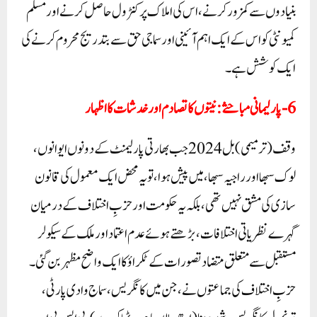
بنیادوں سے کمزور کرنے، اس کی املاک پر کنٹرول حاصل کرنے اور مسلم
کمیونٹی کو اس کے ایک اہم آئینی اور سماجی حق سے بتدریج محروم کرنے کی
ایک کوشش ہے۔
6- پارلیمانی مباحثے:نیتوں کا تصادم اور خدشات کا اظہار
وقف (ترمیمی) بل 2024 جب بھارتی پارلیمنٹ کے دونوں ایوانوں،
لوک سبھا اور راجیہ سبھا، میں پیش ہوا، تو یہ محض ایک معمول کی قانون
سازی کی مشق نہیں تھی، بلکہ یہ حکومت اور حزبِ اختلاف کے درمیان
گہرے نظریاتی اختلافات، بڑھتے ہوئے عدم اعتماد اور ملک کے سیکولر
مستقبل سے متعلق متضاد تصورات کے ٹکراؤ کا ایک واضح مظہر بن گئی۔
حزبِ اختلاف کی جماعتوں نے، جن میں کانگریس، سماج وادی پارٹی،