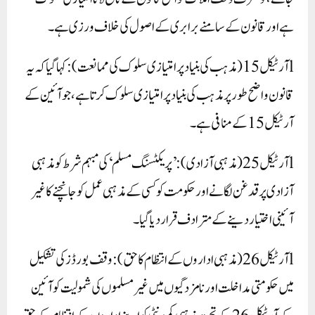
ہے اور قانون کے سامنے برابری کے اصول کی خلاف ورزی ہے۔
lآرٹیکل 15 (مذہب کی بنیاد پر امتیازی سلوک کی ممانعت): کہا گیا کہ یہ
قانون واضح طور پر مذہب کی بنیاد پر امتیازی سلوک کرتا ہے، جو آئین کے
آرٹیکل 15 کے منافی ہے۔
lآرٹیکل 25 (مذہبی آزادی): ’پریکٹسنگ مسلم‘ کی مبہم شرط کو مذہبی
آزادی پر قدغن لگانے اور حکومت کو کسی کے مذہبی عمل کو جانچنے کا غیر
آئینی اختیار دینے کے مترادف قرار دیا گیا۔
lآرٹیکل 26 (مذہبی اداروں کے انتظام کا حق): وقف بورڈز کی تشکیل
میں حکومتی مداخلت اور نامزدگیوں میں غیر مسلموں کی شمولیت کو آئین