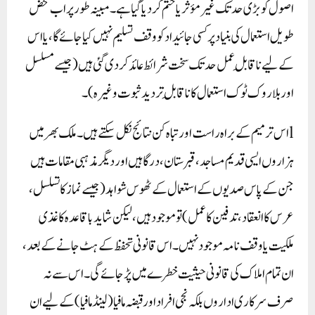
اصول کو بڑی حد تک غیر مؤثر یا ختم کر دیا گیا ہے۔ مبینہ طور پر اب محض
طویل استعمال کی بنیاد پر کسی جائیداد کو وقف تسلیم نہیں کیا جائے گا، یا اس
کے لیے ناقابلِ عمل حد تک سخت شرائط عائد کر دی گئی ہیں (جیسے مسلسل
اور بلا روک ٹوک استعمال کا ناقابلِ تردید ثبوت وغیرہ)۔
lاس ترمیم کے براہ راست اور تباہ کن نتائج نکل سکتے ہیں۔ ملک بھر میں
ہزاروں ایسی قدیم مساجد، قبرستان، درگاہیں اور دیگر مذہبی مقامات ہیں
جن کے پاس صدیوں کے استعمال کے ٹھوس شواہد (جیسے نماز کا تسلسل،
عرس کا انعقاد، تدفین کا عمل) تو موجود ہیں، لیکن شاید باقاعدہ کاغذی
ملکیت یا وقف نامہ موجود نہیں۔ اس قانونی تحفظ کے ہٹ جانے کے بعد،
ان تمام املاک کی قانونی حیثیت خطرے میں پڑ جائے گی۔ اس سے نہ
صرف سرکاری اداروں بلکہ نجی افراد اور قبضہ مافیا (لینڈ مافیا) کے لیے ان