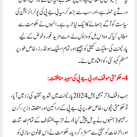
یہ مسلم کمیونٹی کی معاشی بنیادوں پر حملہ ہے، یہ ان کے تاریخی و ثقافتی
ورثے پر حملہ ہے، اور سب سے بڑھ کر، یہ بی جے پی کی پولرائزیشن کی
سیاست کو آگے بڑھانے کا ایک نیا حربہ ہے۔ انہوں نے حکومت سے
مطالبہ کیا کہ وہ اس بل کو واپس لے، اسے مزید غور و خوض کے لیے
پارلیمنٹ کی سلیکٹ کمیٹی کو بھیجے اور تمام اسٹیک ہولڈرز، خاص طور پر
مسلم کمیونٹی، کو اعتماد میں لے۔
4- حکومتی موقف اور بی جے پی کی مبینہ منافقت:
جب وقف (ترمیمی) بل 2024 پارلیمنٹ میں شدید تنقید کی زد میں آیا،
تو حکومتی بنچوں، خاص طور پر بی جے پی کے اراکین اور متعلقہ وزیر، کرن
رجیجو (جنہوں نے یہ بل پیش کیا)، نے حزبِ اختلاف کے تمام خدشات
اور الزامات کو سختی سے مسترد کر دیا۔ حکومت نے اس قانون سازی کو