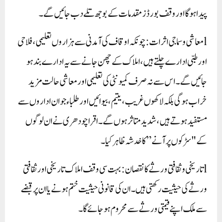
پیدا ہوگا اور وقف بورڈز مقدمات کے بوجھ تلے دب جائیں گے۔
lمعاشی و سماجی اثرات: چونکہ اوقاف کی آمدنی سے ہزاروں تعلیمی، فلاحی
اور طبی ادارے چلتے ہیں، املاک کے چھن جانے سے یہ ادارے بند ہو
جائیں گے۔ اس سے نہ صرف کمیونٹی کی تعلیمی اور معاشی حالت مزید
خراب ہوگی بلکہ لاکھوں غریب، یتیم، بیوائیں اور طلباء جو ان اداروں سے
مستفید ہوتے ہیں، شدید متاثر ہوں گے۔ اقرا چودھری نے ان لوگوں
کے "سڑکوں پر آنے” کا خدشہ ظاہر کیا۔
lتاریخی و ثقافتی ورثے کا نقصان: بہت سی وقف املاک تاریخی اور ثقافتی
ورثے کی حیثیت رکھتی ہیں۔ ان کی قانونی حیثیت ختم ہونے یا ان پر قبضے
سے ملک اپنے قیمتی ورثے سے محروم ہو جائے گا۔