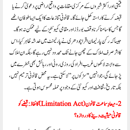
قیمتی اور اکثر شہروں کے مرکزی مقامات پر واقع اراضی پر دعویٰ کرنے یا
قبضہ کرنے کا راستہ کھل جائے گا۔ قانونی تنازعات کا ایک ایسا طوفان اٹھے
گا جس کا سامنا کرنا وقف بورڈز اور مقامی کمیونٹیز کے لیے ممکن نہ ہوگا۔
جیسا کہ رکن پارلیمان اقرا چودھری نے پارلیمنٹ میں خدشہ ظاہر کیا، اس
کا اثر صرف املاک کے چھن جانے تک محدود نہیں رہے گا، بلکہ ان املاک
سے وابستہ لاکھوں غریب افراد کی روزی روٹی اور رہائش بھی خطرے میں
پڑ جائے گی، جو انہیں "سڑکوں پر” لا سکتی ہے۔ یہ محض قانونی ترمیم نہیں،
بلکہ تاریخ، ثقافت اور کمیونٹی کے وجود پر حملہ محسوس ہوتی ہے۔
2-میعادِ سماعت قانون (Limitation Act) کا نفاذ: قبضے کو
قانونی حیثیت دینے کا دروازہ؟