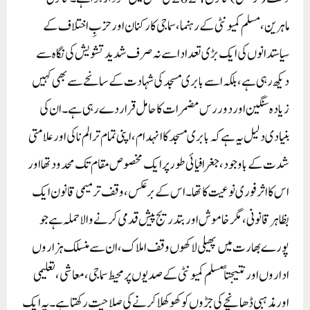
ماہرین، مسلم کمیونٹی کے رہنما، سماجی کارکنان اور حزبِ اختلاف کے
سیاستدانوں کی ایک بڑی تعداد اسے نہ صرف شدید تشویش کی نگاہ سے
دیکھ رہی ہے، بلکہ اسے بابری مسجد کی شہادت کے سانحے سے بھی کہیں
زیادہ سنگین اور دور رس مضمرات کا حامل قرار دے رہی ہے۔ ان کی
بنیادی دلیل یہ ہے کہ بابری مسجد کا انہدام، اپنی تمام تر الم ناکی اور علامتی
شدت کے باوجود، جغرافیائی طور پر ایک مخصوص مقام تک محدود تھا اور
اس کا اثر فوری نوعیت کا تھا۔ اس کے برعکس، وقف ترمیمی قانون ایک
بظاہر قانونی، مگر خاموش اور بتدریج پیش قدمی کرنے والا حملہ ہے جو
پورے بھارت میں پھیلی لاکھوں وقف املاک، ان سے منسلک ہزاروں
اداروں اور نتیجتاً مسلم کمیونٹی کے صدیوں پر محیط سماجی، معاشی، تعلیمی
اور مذہبی ڈھانچے کی جڑوں کو کھوکھلا کرنے کی صلاحیت رکھتا ہے۔ یہ ایک