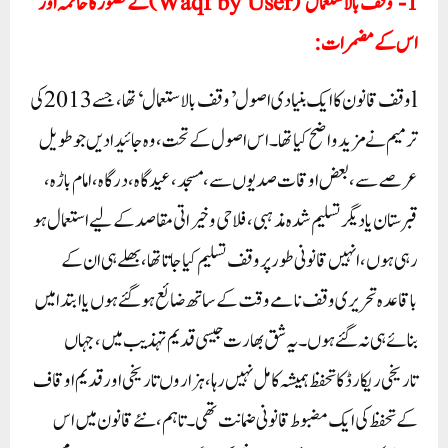
1-’وقف بالاستعمال‘ (Waqf by User) کے تصور کا خاتمہ اور
اس کے مضمرات:
lوقف قانون کا ایک بنیادی اصول ’وقف بالاستعمال‘ تھا، جسے 2013 کی
ترمیم نے مزید واضح کیا تھا۔ اس اصول کے تحت، وہ جائیدادیں جو طویل
عرصے سے، بعض اوقات صدیوں سے، مسجد، عیدگاہ، درگاہ، امام باڑہ،
قبرستان یا دیگر تسلیم شدہ مذہبی، فلاحی و خیراتی مقاصد کے لیے استعمال ہو
رہی ہوں، انہیں قانونی طور پر وقف تسلیم کیا جاتا تھا، بھلے ہی ان کے
باقاعدہ تحریری وقف نامے وقت کے ساتھ ضائع ہو گئے ہوں یا ابتدا میں
بنائے ہی نہ گئے ہوں۔ یہ شق بھارت جیسی قدیم تہذیب میں، جہاں
تاریخی ریکارڈ کا تحفظ ہمیشہ کامل نہیں رہا، ہزاروں تاریخی اور قدیم اوقاف
کے تحفظ کی ایک مضبوط قانونی ضمانت تھی۔ تاہم، نئے قانون میں اس