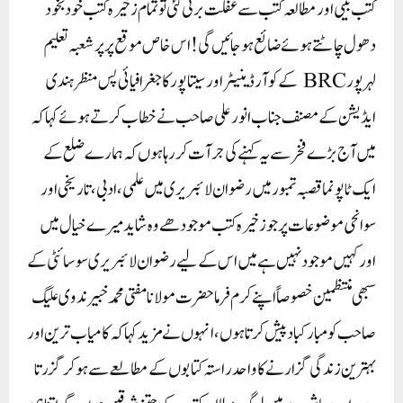
کتب بینی اور مطالعہ کتب سے غفلت برتی گئی تو تمام زخیرہ کتب خود بخود
دھول چاٹتے ہوئے ضائع ہو جائیں گی ! اس خاص موقع پر پر شعبہ تعلیم
لہرپور BRC کے کوآرڈینیٹر اور سیتاپور کا جغرافیائی پس منظر ہندی
ایڈیشن کے مصنف جناب انور علی صاحب نے خطاب کرتے ہوئے کہا کہ
میں آج بڑے فخر سے یہ کہنے کی جرآت کررہا ہوں کہ ہمارے ضلع کے
ایک ٹاپو نما قصبہ تمبور میں رضوان لائبریری میں علمی،ادبی،تاریخی اور
سوانحی موضوعات پر جو زخیرہ کتب موجود ھے وہ شاید میرے خیال میں
اور کہیں موجود نہیں ہے میں اس کے لیے رضوان لائبریری سوسائٹی کے
سبھی منتظمین خصوصاً اپنے کرم فرما حضرت مولانا مفتی محمد خبیر ندوی علیگ
صاحب کو مبارکباد پیش کرتا ہوں،انہوں نے مزید کہا کہ کامیاب ترین اور
بہترین زندگی گزارنے کا واحد راستہ کتابوں کے مطالعے سے ہوکر گزرتا