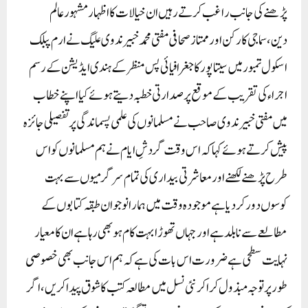
پڑھنے کی جانب راغب کر تے رہیں ان خیالات کا اظہار مشہور عالم
دین،سماجی کارکن اور ممتاز صحافی مفتی محمد خبیر ندوی علیگ نے ارم پبلک
اسکول تمبور میں سیتاپور کا جغرافیائی پس منظر کے ہندی ایڈیشن کے رسم
اجراء کی تقریب کے موقع پر صدارتی خطبہ دیتے ہوئے کیا اپنے خطاب
میں مفتی خبیر ندوی صاحب نے مسلمانوں کی علمی پسماندگی پر تفصیلی جائزہ
پیش کرتے ہوئے کہا کہ اس وقت گردشِ ایام نے ہم مسلمانوں کو اس
طرح پڑھنے لکھنے اور معاشرتی بیداری کی تمام سرگرمیوں سے بہت
کوسوں دور کردیا ہے موجودہ وقت میں ہمارا نوجوان طبقہ کتابوں کے
مطالعے سے نابلد ہے اور جہاں تھوڑا بہت کام ہو بھی رہا ہے ان کا معیار
نہایت سطحی ہے ضرورت اس بات کی ہے کہ ہم اس جانب بھی خصوصی
طور پر توجہ مبذول کرا کر نئی نسل میں مطالعہ کتب کا شوق پیدا کریں، اگر