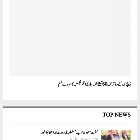
بی بی سی کے دفاتر میں 60گھنٹے تک جاری انکم ٹیکس کا سروے ختم
TOP NEWS
مملکت سعودی عرب: مسلم اُمہ کی وحدت اور استحکام کا محور
مئی 3, 2026
0