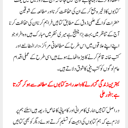
استفادہ کرتے رہنا چاہئے کون نہیں جانتا کہ آج کے دور میں بیش قیمت
کتابوں کا ذخیرہ جمع کرکے ان کی حفاظت کرنااور مطالعہ کے شوقین
حضرات کو انکے علمی ذوق کے مطابق کتابیں فراہم کرنا ان کی حفاظت کرنا
آج کے تناظر میں بہت بڑا چیلنج ہے میری نظر میں مبارک ہیں وہ افراد جو
اپنے اپنے علاقوں میں اس طرح کے مطالعاتی مراکز، دارالمطالعے اور
کتب خانہ قائم کرنے کا بیڑہ اٹھائے ہوئے ہیں اسی طرح کے عملی اقدام
عام لوگوں کوکتب بینی کا شوق دلاتے ہیں۔
بہترین زندگی گزارنے کا واحد راستہ کتابوں کے مطالعہ سے ہوکر گزرتا
ہے: انور علی
در اصل کتابیں ہماری کامرانی اور کامیابی کا خاص ذریعہ ہیں اسلئے ہم پر
لازم ہے کہ ہم کتابوں کی اہمیت کو تسلیم کرتے ہوئے دیگر کو بھی کتابیں