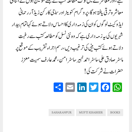
ہے،اور معاشرے میں لوگ مطالعہ کتب کے جتنے شوقین ہوں گے اتنا ہی
معاشرہ ترقی یافتہ ہوگا،پروگرام کنوینر اور سماجی کارکن زیڈ آر رحمانی
ایڈوکیٹ لوگوں کو ان کی زمہ داری کا احساس دلاتے ہوئے کہا تمام بیدار
شہریوں کی یہ زمہ داری ہے کہ وہ نئی نسل کو مطالعہ کتب سے رغبت
دلاتے ہوئے کتب بینی کی ترغیب دیں،رسم اجراء تقریب کے موقع پر
ماسٹر صادق علی، ماسٹر احمدخبیر،ماسٹر امن،محمد عارف سمیت معزز
حضرات نے شرکت کی!
S
E
Li
T
Fa
W
ha
m
nk
wi
ce
ha
re
ail
ed
tte
bo
ts
In
r
ok
A
SAHARANPUR
MUFTI KHABEER
BOOKS
pp