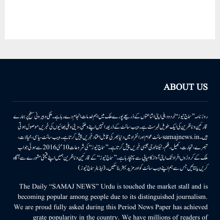
ABOUT US
روزنامہ ’’سماج نیوز‘‘ اُردو دہلی اپنی اشاعتوں کے ذریعے پورے ملک میں اہم خدمات انجام دے رہا ہے۔ ملکی وبیرونی سطح پر ہمارے
قارئین وناظرین کی ایک طویل فہرست ہے۔ ویب سائٹ کے ذریعہ انہیں اپنے وطنی، دینی وملی بھائیوں کی خبریں موصول ہوتی
ہیں۔samajnews.inسائٹ عوام اور انفراد میں دنیا بھر کی قابل اعتماد خبریں پیش کرتا ہے۔ ویب سائٹ سیاسی، خیالات،
تبصرے، تجارت، کھیل، فلم، ٹیکنالوجی جیسی خبریں پیش کرتا ہے۔ ’’سماج نیوز‘‘ کی شروعات 10مئی 2016 سے ہوئی جو اب
ملک کے کروڑوں افراد تک اپنی آواز کامیابی سے پہنچا رہا ہے۔ ’’سماج نیوز‘‘ کے قارئین وناظرین ہمیں اپنے قیمتی مشورے سے آگاہ
کریں یا بتائیں جس سے ہم اپنے ویب سائٹ کو اور مزید بہتر بناسکیں۔ (ایڈیٹر سماج نیوز)
The Daily “SAMAJ NEWS” Urdu is touched the market stall and is
becoming popular among people due to its distinguished journalism.
We are proud fully asked during this Period News Paper has achieved
grate popularity in the country. We have millions of readers of