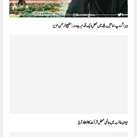
ہیرا گروپ:امانتیں ملنے میں محض ایک قدم ہے دور: مطیع الرحمن عزیز
ایوان غالب میں عالمی محفل قرأت کا انعقاد آج