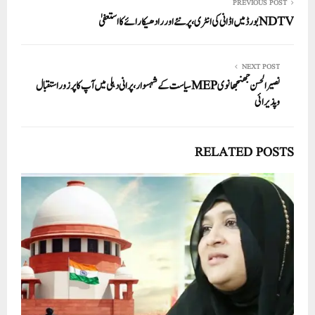
PREVIOUS POST
NDTVبورڈ میں اڈانی کی انٹری، پرنئے اور رادھیکا رائے کا استعفیٰ
NEXT POST
نصیر الحسن جھنجھانوی MEPسیاست کے شہسوار، پرانی دہلی میں آپ کا پرزور استقبال
وپذیرائی
RELATED POSTS