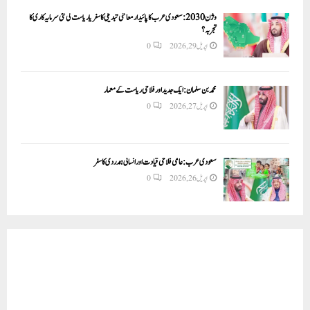
وژن 2030:سعودی عرب کا پائیدار معاشی تبدیلی کا سفر یا ریاست کی نئی سرمایہ کاری کا
تجربہ؟
اپریل 29, 2026
0
محمد بن سلمان: ایک جدید اور فلاحی ریاست کے معمار
اپریل 27, 2026
0
سعودی عرب: عالمی فلاحی قیادت اور انسانی ہمدردی کا سفر
اپریل 26, 2026
0