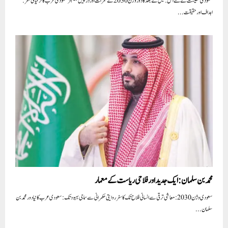
سعودی معیشت کے نئے افق: تیل کے بعد کا دور وژن 2030 کے ثمرات اور درپیش چیلنجز سعودی عرب کا ترقیاتی سفر:
اہداف اور حقیقت...
محمد بن سلمان: ایک جدید اور فلاحی ریاست کے معمار
سعودی وژن 2030: معاشی ترقی سے انسانی فلاح تک کا سفر روایتی حکمرانی سے سماجی بہبود تک: سعودی عرب کا نیا دور محمد بن
سلمان...