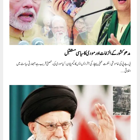
مدھو کشور کے الزامات اور مودی کا سیاسی مستقبل
بی جے پی کی خاموشی: حکمت عملی یا بیچارگی؟ آر ایس ایس کا گیم پلان: کیا مودی کی رخصتی قریب ہے؟ بھارتی سیاست میں
اخلاقی...