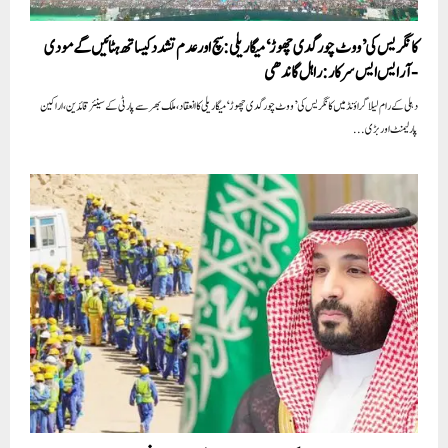
کانگریس کی’ووٹ چور گدی چھوڑ‘ میگا ریلی:سچ اور عدم تشدد کیساتھ ہٹائیں گے مودی
-آر ایس ایس سرکار: راہل گاندھی
دہلی کے رام لیلا گراؤنڈ میں کانگریس کی’ووٹ چور گدی چھوڑ‘ میگا ریلی کا انعقاد،ملک بھر سے پارٹی کے سینئر قائدین، اراکین
پارلیمنٹ اور بڑی...