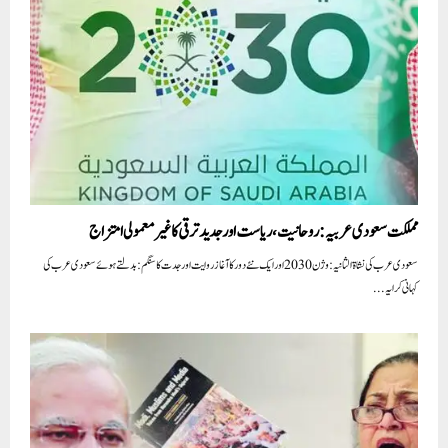
مملکت سعودی عربیہ: روحانیت، ریاست اور جدید ترقی کا غیر معمولی امتزاج
سعودی عرب کی نشاۃ الثانیہ: وژن 2030 اور ایک نئے دور کا آغاز روایت اور جدت کا سنگم: بدلتے ہوئے سعودی عرب کی
کہانی کرایہ...