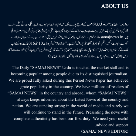
ABOUT US
روزنامہ ’’سماج نیوز‘‘ اُردو دہلی اپنی اشاعتوں کے ذریعے پورے ملک میں اہم خدمات انجام دے رہا ہے۔ ملکی وبیرونی سطح پر ہمارے
قارئین وناظرین کی ایک طویل فہرست ہے۔ ویب سائٹ کے ذریعہ انہیں اپنے وطنی، دینی وملی بھائیوں کی خبریں موصول ہوتی
ہیں۔samajnews.inسائٹ عوام اور انفراد میں دنیا بھر کی قابل اعتماد خبریں پیش کرتا ہے۔ ویب سائٹ سیاسی، خیالات،
تبصرے، تجارت، کھیل، فلم، ٹیکنالوجی جیسی خبریں پیش کرتا ہے۔ ’’سماج نیوز‘‘ کی شروعات 10مئی 2016 سے ہوئی جو اب
ملک کے کروڑوں افراد تک اپنی آواز کامیابی سے پہنچا رہا ہے۔ ’’سماج نیوز‘‘ کے قارئین وناظرین ہمیں اپنے قیمتی مشورے سے آگاہ
کریں یا بتائیں جس سے ہم اپنے ویب سائٹ کو اور مزید بہتر بناسکیں۔ (ایڈیٹر سماج نیوز)
The Daily “SAMAJ NEWS” Urdu is touched the market stall and is
becoming popular among people due to its distinguished journalism.
We are proud fully asked during this Period News Paper has achieved
grate popularity in the country. We have millions of readers of
“SAMAJ NEWS” in the country and abroad, whom “SAMAJ NEWS”
always keeps informed about the Latest News of the country and
nation. We are standing strong in the world of media and surely we
will continue to stand in the future. Presenting the news with
complete authenticity has been our first duty. We need your useful
advice and support.
(SAMAJ NEWS EDITOR)