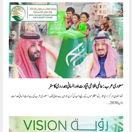
سعودی عرب: عالمی فلاحی قیادت اور انسانی ہمدردی کا سفر
شاہ سلمان مرکز: دنیا بھر کے مظلوموں کے لیے امید کی کرن بحران سے بحالی تک: سعودی عرب کی بے لوث انسانی خدمت
وژن 2030...