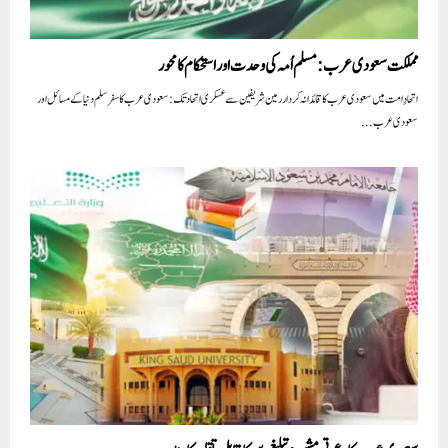
مملکت سعودی عرب: مسلم اُمہ کی وحدت اور استحکام کا محور
اتحادِ امت میں سعودی عرب کا قائدانہ کردار رمین شریفین سے عسکری اتحاد تک: سعودی عرب کا سفر سلم دنیا کے مسائل اور
سعودی عرب...