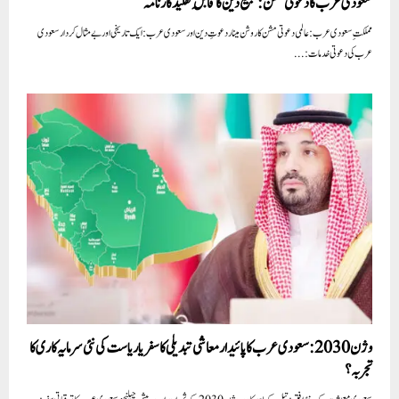
سعودی عرب کا دعوتی مشن: تبلیغ دین کا قابلِ تقلید کارنامہ
مملکتِ سعودی عرب: عالمی دعوتی مشن کا روشن مینار دعوتِ دین اور سعودی عرب: ایک تاریخی اور بے مثال کردار سعودی
عرب کی دعوتی خدمات:...
وژن 2030:سعودی عرب کا پائیدار معاشی تبدیلی کا سفر یا ریاست کی نئی سرمایہ کاری کا
تجربہ؟