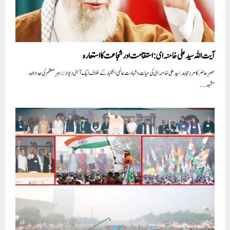
آیت اللہ سید علی خامنہ ای: استقامت اور شجاعت کا استعارہ
عصرِ حاضر کا مردِ مجاہد: سید علی خامنہ ای کی حیات و شہادت عالمی استکبار کے خلاف ایک آہنی دیوار: رہبرِ معظم کی جدوجہد
مشہد...