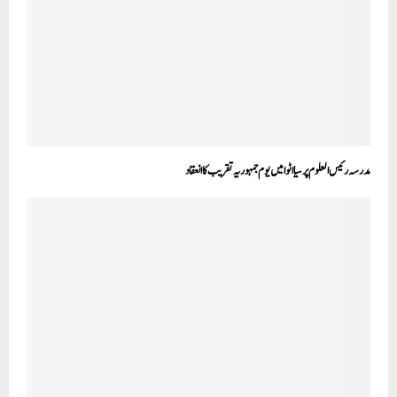
مدرسہ رئیس العلوم پرسیا اٹوا میں یوم جمہوریہ تقریب کا انعقاد