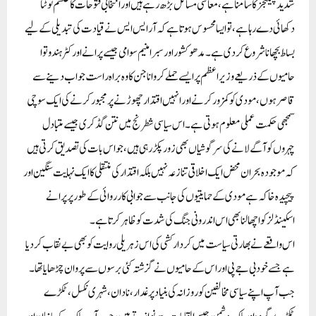
شدید چیلنجز کا سامنا ہے، معاشی مسائل بڑھ رہے ہیں اور انتخابی فتوحات کا طلسم ٹوٹتا
دکھائی دے رہا ہے، تو ایسا محسوس ہوتا ہے کہ آر ایس ایس نے قیادت کی تبدیلی کے لیے
بساط بچھانا شروع کر دی ہے۔ مدھو کشور اور سبرامنیم سوامی جیسے پرانے اور کٹر ہندوتوا
حامیوں کے ذریعے وزیر اعظم پر ایسے حملے کروانا جن کا وہ براہ راست جواب دینے سے
قاصر ہوں، مودی کو کمزور کرنے اور انہیں اقتدار چھوڑنے پر مجبور کرنے کی ایک سوچی
سمجھی حکمت عملی معلوم ہوتی ہے۔ اس سیاسی شطرنج میں نتن گڈکری جیسے متبادل
چہروں کو آگے لانے کی سرگوشیاں بھی زور پکڑ رہی ہیں، جو اس بات کی تصدیق کرتی ہیں
کہ موجودہ بحران محض ایک اخلاقی تنازعہ نہیں بلکہ اقتدار کی منتقلی کا ایک نہایت سنگین اور
پیچیدہ خاکہ ہے مودی کے حمایتیوں کی جانب سے جوابی کارروائی کے طور پر پرانے
اسکینڈلز کو اچھالنا بھی اس اندرونی جنگ کی شدت کو ظاہر کرتا ہے۔
اس واقعے نے بھارتی سیاست میں کردار کشی کی اس زہریلی روایت کو بھی بے نقاب کر دیا
ہے جسے خود بی جے پی اور اس کے حامیوں نے گزشتہ کئی برسوں سے پروان چڑھایا تھا۔
جب آپ اپنے سیاسی مخالفین کو روزانہ کی بنیاد پر غدار، نادان، شہری نکسل، ٹکڑے