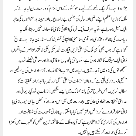
جڑا ہوا ہے۔ اگر ایک لمحے کے لیے مدھو کشور کے اس الزام کو درست مان لیا جائے کہ
ملک کا وزیر اعظم اپنے ماضی اور حال کی جنسی بے راہ رویوں اور مبینہ بدعنوانیوں کی بنا پر
بلیک میل ہو رہا ہے، تو یہ صرف ایک فرد کی اخلاقی ناکامی کا معاملہ نہیں رہتا، بلکہ یہ
ریاست کی بقا، خودمختاری اور قومی سلامتی کا انتہائی تشویشناک مسئلہ بن جاتا ہے۔ تاریخ
گواہ ہے کہ جب بھی کسی ملک کی اعلیٰ ترین قیادت غیر ملکی یا ملکی طاقتور عناصر کے ہاتھوں
ذاتی بلیک میلنگ کا شکار ہوتی ہے، تو ریاستی پالیسیاں، دفاعی راز اور معاشی فیصلے شدید
سمجھوتوں کی زد میں آ جاتے ہیں۔ ایسے میں حزب اختلاف اور آزاد اداروں کی یہ اولین اور
آئینی ذمہ داری بنتی ہے کہ وہ ان الزامات کی اعلیٰ سطحی اور غیر جانبدارانہ تحقیقات کا
مطالبہ کریں۔ جس طرح ترقی یافتہ ممالک میں ایسے سنگین الزامات پر فوراً پارلیمانی اور
عدالتی تحقیقات بٹھا دی جاتی ہیں، بھارت میں بھی اس معاملے کو محض سیاسی خیمہ بازی یا
ذاتی عناد قرار دے کر داخلِ دفتر نہیں کیا جا سکتا۔ یہ بھارتی جمہوریت کی شفافیت اور
اداروں کی آزادی کا کڑا امتحان ہے کہ آیا وہ ملک کے طاقتور ترین شخص کو کٹہرے میں کھڑا
کرنے کی جرات کر سکتے ہیں یا نہیں۔