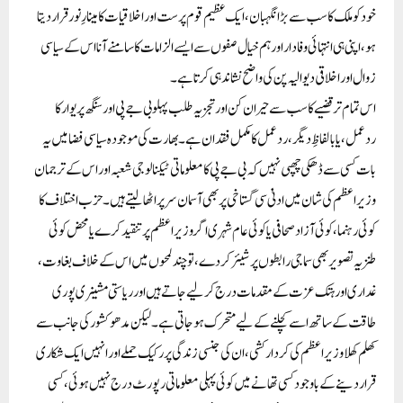
خود کو ملک کا سب سے بڑا نگہبان، ایک عظیم قوم پرست اور اخلاقیات کا مینارِ نور قرار دیتا
ہو، اپنی ہی انتہائی وفادار اور ہم خیال صفوں سے ایسے الزامات کا سامنے آنا اس کے سیاسی
زوال اور اخلاقی دیوالیہ پن کی واضح نشاندہی کرتا ہے۔
اس تمام تر قضیے کا سب سے حیران کن اور تجزیہ طلب پہلو بی جے پی اور سنگھ پریوار کا
ردعمل، یا بالفاظِ دیگر، ردعمل کا مکمل فقدان ہے۔ بھارت کی موجودہ سیاسی فضا میں یہ
بات کسی سے ڈھکی چھپی نہیں کہ بی جے پی کا معلوماتی ٹیکنالوجی شعبہ اور اس کے ترجمان
وزیر اعظم کی شان میں ادنیٰ سی گستاخی پر بھی آسمان سر پر اٹھا لیتے ہیں۔ حزب اختلاف کا
کوئی رہنما، کوئی آزاد صحافی یا کوئی عام شہری اگر وزیر اعظم پر تنقید کرے یا محض کوئی
طنزیہ تصویر بھی سماجی رابطوں پر شیئر کر دے، تو چند لمحوں میں اس کے خلاف بغاوت،
غداری اور ہتک عزت کے مقدمات درج کر لیے جاتے ہیں اور ریاستی مشینری پوری
طاقت کے ساتھ اسے کچلنے کے لیے متحرک ہو جاتی ہے۔ لیکن مدھو کشور کی جانب سے
کھلم کھلا وزیر اعظم کی کردار کشی، ان کی جنسی زندگی پر رکیک حملے اور انہیں ایک شکاری
قرار دینے کے باوجود کسی تھانے میں کوئی پہلی معلوماتی رپورٹ درج نہیں ہوئی، کسی