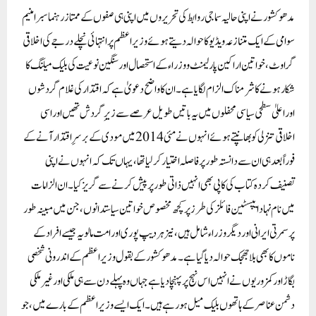
مدھو کشور نے اپنی حالیہ سماجی روابط کی تحریروں میں اپنی ہی صفوں کے ممتاز رہنما سبرامنیم
سوامی کے ایک متنازعہ ویڈیو کا حوالہ دیتے ہوئے وزیر اعظم پر انتہائی نچلے درجے کی اخلاقی
گراوٹ، خواتین اراکین پارلیمنٹ و وزراء کے استحصال اور سنگین نوعیت کی بلیک میلنگ کا
شکار ہونے کا شرمناک الزام لگایا ہے۔ ان کا واضح دعویٰ ہے کہ اقتدار کی غلام گردشوں
اور اعلیٰ سطحی سیاسی محفلوں میں یہ باتیں طویل عرصے سے زیرِ گردش تھیں اور اسی
اخلاقی تنزلی کو بھانپتے ہوئے انہوں نے مئی 2014 میں مودی کے برسرِ اقتدار آنے کے
فوراً بعد ہی ان سے دانستہ طور پر فاصلہ اختیار کر لیا تھا، یہاں تک کہ انہوں نے اپنی
تصنیف کردہ کتاب کی کاپی بھی انہیں ذاتی طور پر پیش کرنے سے گریز کیا۔ ان الزامات
میں نام نہاد ایپسٹین فائلز کی طرز پر کچھ مخصوص خواتین سیاستدانوں، جن میں مبینہ طور
پر سمرتی ایرانی اور دیگر وزراء شامل ہیں، نیز ہردیپ پوری اور امت مالویہ جیسے افراد کے
ناموں کا بھی بلا جھجک حوالہ دیا گیا ہے۔ مدھو کشور کے بقول وزیر اعظم کے اندرونی شخصی
بگاڑ اور کمزوریوں نے انہیں اس نہج پر پہنچا دیا ہے جہاں وہ پہلے دن سے ہی ملکی اور غیر ملکی
دشمن عناصر کے ہاتھوں بلیک میل ہو رہے ہیں۔ ایک ایسے وزیر اعظم کے بارے میں، جو