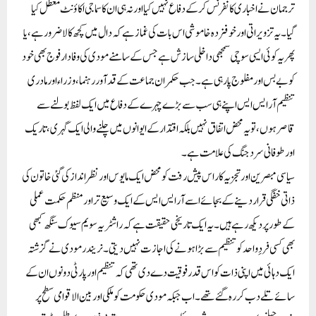
ترجمان نے اخباری کانفرنس کر کے دفاع نہیں کیا اور نہ ہی ان کا سماجی اکاؤنٹ معطل کیا
گیا۔ یہ تزویراتی اور خوفزدہ خاموشی اس بات کی غماز ہے کہ دال میں کچھ کالا ضرور ہے، یا
پھر یہ کوئی ایسی سوچی سمجھی داخلی سازش ہے جس کے سامنے مودی کی وفادار فوج بھی خود
کو بے بس اور مفلوج پا رہی ہے۔ جب حکمران جماعت کے قدآور رہنما، وزراء اور مادری
تنظیم آر ایس ایس اپنے ہی سب سے بڑے چہرے کے دفاع میں ایک لفظ بولنے سے
قاصر ہوں، تو یہ محض اتفاق نہیں بلکہ اقتدار کے ایوانوں میں چلنے والی ایک گہری، تاریک
اور طوفانی سرد جنگ کی علامت ہے۔
سیاسی مبصرین اور تجزیہ کار اس پیش رفت کو محض ایک مایوس اور نظر انداز کی گئی خاتون کی
ذاتی خفگی قرار دینے کے بجائے اسے آر ایس ایس کے ایک وسیع تر اور منظم حکمت عملی
کے طور پر دیکھ رہے ہیں۔ یہ ایک تاریخی حقیقت ہے کہ راشٹریہ سویم سیوک سنگھ کبھی
بھی کسی فردِ واحد کو تنظیم سے بڑا ہونے کی اجازت نہیں دیتی۔ نریندر مودی نے گزشتہ
ایک دہائی میں اپنی ذات کو اس قدر فوقیت دے دی تھی کہ تنظیم اور پارٹی دونوں ان کے
سائے تلے دب کر رہ گئے تھے۔ اب جبکہ مودی حکومت کو ملکی اور بین الاقوامی سطح پر