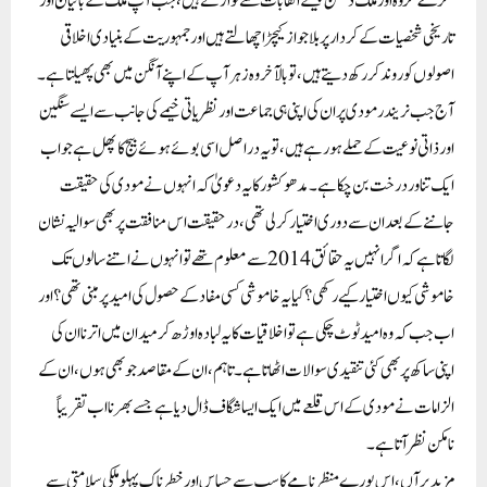
ٹکڑے گروہ اور ملک دشمن جیسے القابات سے نوازتے ہیں، جب آپ ملک کے بانیان اور
تاریخی شخصیات کے کردار پر بلا جواز کیچڑ اچھالتے ہیں اور جمہوریت کے بنیادی اخلاقی
اصولوں کو روند کر رکھ دیتے ہیں، تو بالآخر وہ زہر آپ کے اپنے آنگن میں بھی پھیلتا ہے۔
آج جب نریندر مودی پر ان کی اپنی ہی جماعت اور نظریاتی خیمے کی جانب سے ایسے سنگین
اور ذاتی نوعیت کے حملے ہو رہے ہیں، تو یہ دراصل اسی بوئے ہوئے بیج کا پھل ہے جو اب
ایک تناور درخت بن چکا ہے۔ مدھو کشور کا یہ دعویٰ کہ انہوں نے مودی کی حقیقت
جاننے کے بعد ان سے دوری اختیار کر لی تھی، درحقیقت اس منافقت پر بھی سوالیہ نشان
لگاتا ہے کہ اگر انہیں یہ حقائق 2014 سے معلوم تھے تو انہوں نے اتنے سالوں تک
خاموشی کیوں اختیار کیے رکھی؟ کیا یہ خاموشی کسی مفاد کے حصول کی امید پر مبنی تھی؟ اور
اب جب کہ وہ امید ٹوٹ چکی ہے تو اخلاقیات کا یہ لبادہ اوڑھ کر میدان میں اترنا ان کی
اپنی ساکھ پر بھی کئی تنقیدی سوالات اٹھاتا ہے۔ تاہم، ان کے مقاصد جو بھی ہوں، ان کے
الزامات نے مودی کے اس قلعے میں ایک ایسا شگاف ڈال دیا ہے جسے بھرنا اب تقریباً
نامکن نظر آتا ہے۔
مزید برآں، اس پورے منظر نامے کا سب سے حساس اور خطرناک پہلو ملکی سلامتی سے