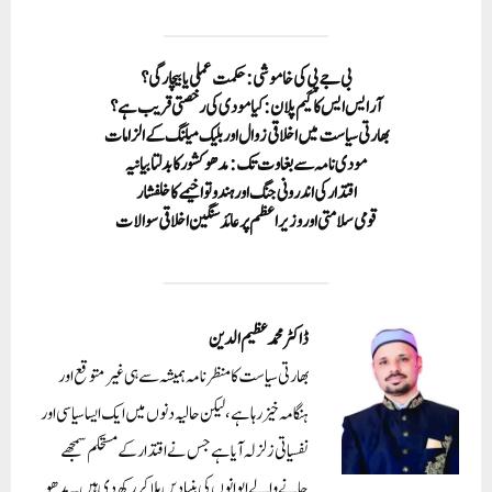
بی جے پی کی خاموشی: حکمت عملی یا بیچارگی؟
آر ایس ایس کا گیم پلان: کیا مودی کی رخصتی قریب ہے؟
بھارتی سیاست میں اخلاقی زوال اور بلیک میلنگ کے الزامات
مودی نامہ سے بغاوت تک: مدھو کشور کا بدلتا بیانیہ
اقتدار کی اندرونی جنگ اور ہندوتوا خیمے کا خلفشار
قومی سلامتی اور وزیر اعظم پر عائد سنگین اخلاقی سوالات
ڈاکٹر محمد عظیم الدین
بھارتی سیاست کا منظر نامہ ہمیشہ سے ہی غیر متوقع اور
ہنگامہ خیز رہا ہے، لیکن حالیہ دنوں میں ایک ایسا سیاسی اور
نفسیاتی زلزلہ آیا ہے جس نے اقتدار کے مستحکم سمجھے
جانے والے ایوانوں کی بنیادیں ہلا کر رکھ دی ہیں۔ مدھو