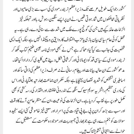
کشور، جو ایک طویل عرصے تک وزیر اعظم نریندر مودی کی سب سے بڑی حامیوں اور
نظریاتی محافظوں میں شمار ہوتی تھیں، نے ان پر ایسے سنگین، ہوش ربا اور تہلکہ خیز
الزامات عائد کیے ہیں جن کی گونج پورے ملک میں شدت سے سنائی دے رہی ہے۔ یہ
محض کوئی عام سیاسی بیان بازی یا حزب اختلاف کا روایتی پروپیگنڈا نہیں ہے، بلکہ ایک ایسی
شخصیت کی جانب سے کیا گیا دھماکہ ہے جس نے کبھی مودی نامہ جیسی ضخیم کتاب لکھ کر
نریندر مودی کے سیاسی قد کو دیومالائی اور کرشماتی شکل دینے میں کلیدی کردار ادا کیا تھا۔
مدھو کشور کے ان حالیہ بیانات اور پیغام رسانی نے نہ صرف وزیر اعظم کی ذاتی ساکھ اور
اساطیری تشخص کو شدید نقصان پہنچایا ہے، بلکہ حکمران جماعت بھارتیہ جنتا پارٹی اور اس
کی مادری تنظیم راشٹریہ سویم سیوک سنگھ کے اندرونی خلفشار اور اقتدار کی رسہ کشی کو بھی
مکمل طور پر بے نقاب کر دیا ہے۔ ان الزامات کی نوعیت، ان کے منظر عام پر آنے کا وقت
اور سب سے بڑھ کر ان پر بی جے پی قیادت کی پراسرار اور معنی خیز خاموشی کئی ایسے سنجیدہ
سوالات کو جنم دے رہی ہے جو بھارتی جمہوریت اور موجودہ حکومت کے مستقبل کے
حوالے سے انتہائی تشویشناک ہیں۔