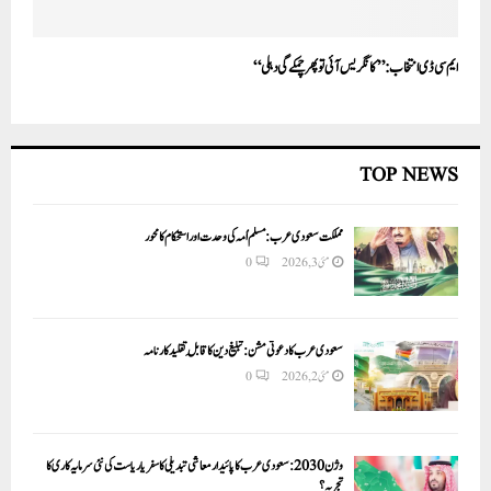
ایم سی ڈی انتخاب: ’’کانگریس آئی تو پھر چمکے گی دہلی‘‘
TOP NEWS
مملکت سعودی عرب: مسلم اُمہ کی وحدت اور استحکام کا محور
مئی 3, 2026
0
سعودی عرب کا دعوتی مشن: تبلیغ دین کا قابلِ تقلید کارنامہ
مئی 2, 2026
0
وژن 2030:سعودی عرب کا پائیدار معاشی تبدیلی کا سفر یا ریاست کی نئی سرمایہ کاری کا
تجربہ؟