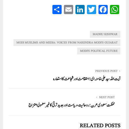
S
E
Li
T
Fa
W
ha
m
nk
wi
ce
ha
re
ail
ed
tte
bo
ts
In
r
ok
A
MADHU KISHWAR
pp
MODI MUSLIMS AND MEDIA: VOICES FROM NARENDRA MODI'S GUJARAT
MODI'S POLITICAL FUTURE
PREVIOUS POST
آیت اللہ سید علی خامنہ ای: استقامت اور شجاعت کا استعارہ
NEXT POST
مملکت سعودی عربیہ: روحانیت، ریاست اور جدید ترقی کا غیر معمولی امتزاج
RELATED POSTS