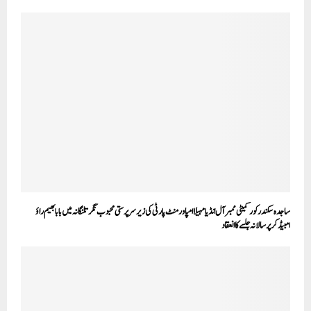
ساجدہ سکندر کور کمیٹی ممبر آل انڈیا مہیلا امپاورمنٹ پارٹی کی زیر سرپرستی محبوب نگر تلنگانہ میں بابا بھیم راؤ
امبیڈکر پر سالانہ جلسے کا انعقاد