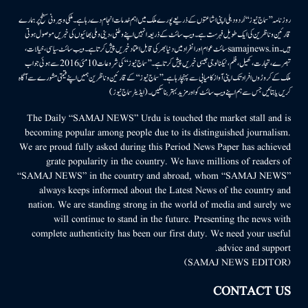
روزنامہ ’’سماج نیوز‘‘ اُردو دہلی اپنی اشاعتوں کے ذریعے پورے ملک میں اہم خدمات انجام دے رہا ہے۔ ملکی وبیرونی سطح پر ہمارے
قارئین وناظرین کی ایک طویل فہرست ہے۔ ویب سائٹ کے ذریعہ انہیں اپنے وطنی، دینی وملی بھائیوں کی خبریں موصول ہوتی
ہیں۔samajnews.inسائٹ عوام اور انفراد میں دنیا بھر کی قابل اعتماد خبریں پیش کرتا ہے۔ ویب سائٹ سیاسی، خیالات،
تبصرے، تجارت، کھیل، فلم، ٹیکنالوجی جیسی خبریں پیش کرتا ہے۔ ’’سماج نیوز‘‘ کی شروعات 10مئی 2016 سے ہوئی جو اب
ملک کے کروڑوں افراد تک اپنی آواز کامیابی سے پہنچا رہا ہے۔ ’’سماج نیوز‘‘ کے قارئین وناظرین ہمیں اپنے قیمتی مشورے سے آگاہ
کریں یا بتائیں جس سے ہم اپنے ویب سائٹ کو اور مزید بہتر بناسکیں۔ (ایڈیٹر سماج نیوز)
The Daily “SAMAJ NEWS” Urdu is touched the market stall and is
becoming popular among people due to its distinguished journalism.
We are proud fully asked during this Period News Paper has achieved
grate popularity in the country. We have millions of readers of
“SAMAJ NEWS” in the country and abroad, whom “SAMAJ NEWS”
always keeps informed about the Latest News of the country and
nation. We are standing strong in the world of media and surely we
will continue to stand in the future. Presenting the news with
complete authenticity has been our first duty. We need your useful
advice and support.
(SAMAJ NEWS EDITOR)
CONTACT US