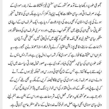
مجموعی طور پر دیکھا جائے تو مدھو کشور کے ان سنسنی خیز انکشافات نے نریندر مودی کے
لیے نہ صرف ذاتی اور سیاسی مشکلات کا ایک نیا پہاڑ کھڑا کر دیا ہے بلکہ ان کی ناقابلِ تسخیر
ہونے کی پوری داستان کو بھی ریت کی دیوار ثابت کر دیا ہے۔ ایک طرف ان کے اپنے ہی
نظریاتی ساتھی ان کی پیٹھ میں خنجر گھونپ رہے ہیں، اور دوسری طرف ان کی وہ طاقتور اور
متکبر سیاسی مشینری جو کل تک مخالفین کو کچلنے میں کوئی ثانی نہیں رکھتی تھی، آج ان
الزامات کے سامنے دفاعی پوزیشن اختیار کرنے یا فرار کا راستہ ڈھونڈنے پر مجبور ہے۔ یہ
بحران اس حقیقت کا غماز ہے کہ مودی کا کرشمہ اب زوال پذیر ہے اور آر ایس ایس نے
ممکنہ طور پر ان کی سیاسی رخصتی کی بنیاد رکھ دی ہے۔ یہ صورتحال بھارتی سیاست میں ایک
ایسے نئے باب کا آغاز ہے جس کے نتائج انتہائی دور رس اور تہلکہ خیز ہوں گے۔ آنے
والے دن نہ صرف نریندر مودی کی سیاسی بقا کا فیصلہ کریں گے بلکہ یہ بھی طے کریں گے
کہ بی جے پی اور سنگھ کے اندرونی اقتدار کی اس خونریز جنگ میں بالآخر کون فاتح بن کر
ابھرتا ہے۔ مدھو کشور کا یہ دھماکہ محض ایک شروعات ہے، اور اس کے بطن سے جنم لینے
والی سیاسی سونامی ابھی اپنے اصل اور خوفناک خدوخال کے ساتھ منظر عام پر آنا باقی ہے.