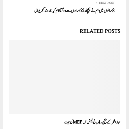
NEXT POST
8سالوں میں ہم نے پچھلے 65سالوں سے دوگنا کام کیا:اروند کجریوال
RELATED POSTS
مہاراشٹر کے فتح پور بلدیاتی الیکشن میں MEPکی جیت