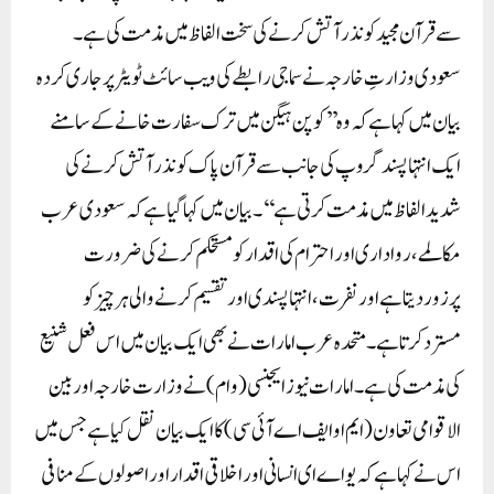
سے قرآن مجید کونذرآتش کرنے کی سخت الفاظ میں مذمت کی ہے۔
سعودی وزارتِ خارجہ نے سماجی رابطے کی ویب سائٹ ٹویٹر پرجاری کردہ
بیان میں کہا ہے کہ وہ ’’کوپن ہیگن میں ترک سفارت خانے کے سامنے
ایک انتہا پسند گروپ کی جانب سے قرآن پاک کو نذرآتش کرنے کی
شدید الفاظ میں مذمت کرتی ہے‘‘۔بیان میں کہا گیا ہے کہ سعودی عرب
مکالمے، رواداری اوراحترام کی اقدار کو مستحکم کرنے کی ضرورت
پرزوردیتا ہے اور نفرت، انتہا پسندی اور تقسیم کرنے والی ہرچیزکو
مستردکرتا ہے۔متحدہ عرب امارات نے بھی ایک بیان میں اس فعل شنیع
کی مذمت کی ہے۔امارات نیوزایجنسی (وام) نے وزارت خارجہ اور بین
الاقوامی تعاون (ایم او ایف اے آئی سی) کا ایک بیان نقل کیا ہے جس میں
اس نے کہا ہے کہ یواے ای انسانی اوراخلاقی اقدار اور اصولوں کے منافی