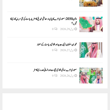
وژن 2030:سعودی عرب کا پائیدار معاشی تبدیلی کا سفر یا ریاست کی نئی سرمایہ کاری کا
تجربہ؟
اپریل 29, 2026
0
محمد بن سلمان: ایک جدید اور فلاحی ریاست کے معمار
اپریل 27, 2026
0
سعودی عرب: عالمی فلاحی قیادت اور انسانی ہمدردی کا سفر
اپریل 26, 2026
0