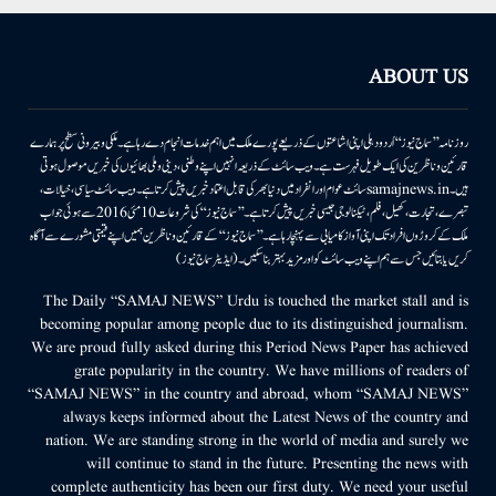
ABOUT US
روزنامہ ’’سماج نیوز‘‘ اُردو دہلی اپنی اشاعتوں کے ذریعے پورے ملک میں اہم خدمات انجام دے رہا ہے۔ ملکی وبیرونی سطح پر ہمارے
قارئین وناظرین کی ایک طویل فہرست ہے۔ ویب سائٹ کے ذریعہ انہیں اپنے وطنی، دینی وملی بھائیوں کی خبریں موصول ہوتی
ہیں۔samajnews.inسائٹ عوام اور انفراد میں دنیا بھر کی قابل اعتماد خبریں پیش کرتا ہے۔ ویب سائٹ سیاسی، خیالات،
تبصرے، تجارت، کھیل، فلم، ٹیکنالوجی جیسی خبریں پیش کرتا ہے۔ ’’سماج نیوز‘‘ کی شروعات 10مئی 2016 سے ہوئی جو اب
ملک کے کروڑوں افراد تک اپنی آواز کامیابی سے پہنچا رہا ہے۔ ’’سماج نیوز‘‘ کے قارئین وناظرین ہمیں اپنے قیمتی مشورے سے آگاہ
کریں یا بتائیں جس سے ہم اپنے ویب سائٹ کو اور مزید بہتر بناسکیں۔ (ایڈیٹر سماج نیوز)
The Daily “SAMAJ NEWS” Urdu is touched the market stall and is
becoming popular among people due to its distinguished journalism.
We are proud fully asked during this Period News Paper has achieved
grate popularity in the country. We have millions of readers of
“SAMAJ NEWS” in the country and abroad, whom “SAMAJ NEWS”
always keeps informed about the Latest News of the country and
nation. We are standing strong in the world of media and surely we
will continue to stand in the future. Presenting the news with
complete authenticity has been our first duty. We need your useful