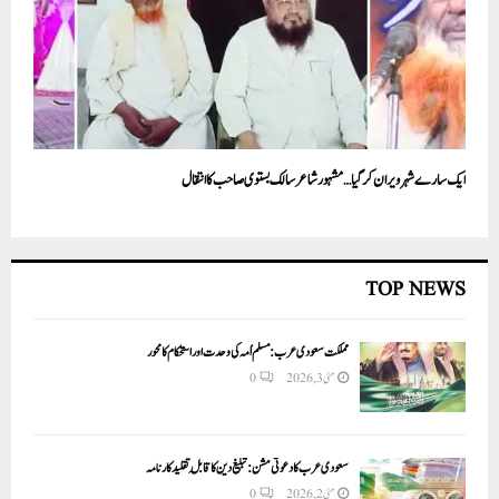
ایک سارے شہر ویران کر گیا…مشہور شاعر سالک بستوی صاحب کا انتقال
TOP NEWS
مملکت سعودی عرب: مسلم اُمہ کی وحدت اور استحکام کا محور
مئی 3, 2026
0
سعودی عرب کا دعوتی مشن: تبلیغ دین کا قابلِ تقلید کارنامہ
مئی 2, 2026
0