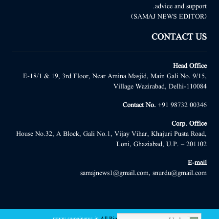
advice and support.
(SAMAJ NEWS EDITOR)
CONTACT US
Head Office
E-18/1 & 19, 3rd Floor, Near Amina Masjid, Main Gali No. 9/15,
Village Wazirabad, Delhi-110084
Contact No.
+91 98732 00346
Corp. Office
House No.32, A Block, Gali No.1, Vijay Vihar, Khajuri Pusta Road,
Loni, Ghaziabad, U.P. – 201102
E-mail
samajnews1@gmail.com, snurdu@gmail.com
www.samajnews.in
All Right Reserved
@2022 -