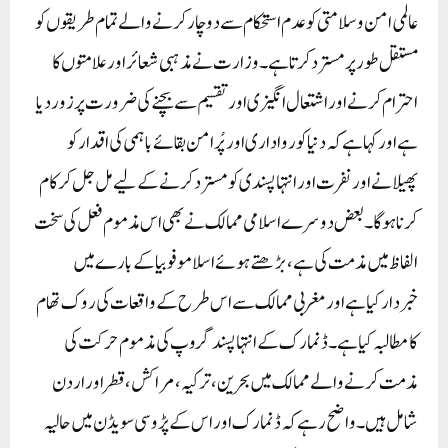
عالمی امن وسلامتی کو عدم استحکام سے دوچار کرنے والے تمام طریقوں کو
مستقل طور پر مسترد کرتاہے۔وزارت نے مذہبی شعائر اورعلامتوں کا
احترام کرنے اور اشتعال انگیزی اورتقسیم سے بچنے کی ضرورت پرزوردیا
ہے اور کہا ہے کہ دنیا کورواداری اورپُرامن بقائے باہمی کی اقدار کو
پھیلانے اور نفرت اور انتہا پسندی کو مسترد کرنے کے لیے مل جل کر کام
کرنا ہوگا۔بعض دوسرے اسلامی ممالک نے بھی اس مذموم فعل کی سخت
الفاظ میں مذمت کی ہے،بڑھتے ہوئے اسلاموفوبیا کے بارے میں
خبردارکیا ہے اور مغربی ممالک سے اس طرح کے واقعات کی روک تھام
کا مطالبہ کیا ہے۔ڈنمارک کے انتہاپسند گروپ کی مذموم حرکت کی
مذمت کرنے والے ممالک میں بحرین، ترکیہ، مراکش، قطر اور اردن
شامل ہیں۔واضح رہے کہ ڈنمارک اوراس کے پڑوسی سویڈن میں حالیہ