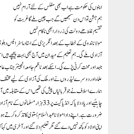
اپنوں کی حکومت ہے اب بھی مفلس کےلئے آرام نہیں
ہم جشن تو اس دن سمجھیں گے جب چین ملے گا غربت کو
تقسیم غلط ھے دولت کی زردار ابھی ناکام نہیں
مولانا ندوی کےخطاب کے بعد انگریزی کے استاد ماسٹر انیس دہلوی ن
آزادی ملےگی۔ ہم تعلیم کے میدان میں آج بھی بہت پیچھے ہیں اسی
جہد اور محنت کرنی پڑے گی۔ اسکے بعد ناظم جامعہ انجینئر جناب ع
علماء اور دوسرے لیڈروں نے اور ملک کی آزادی کے لیے مختلف ب
ہمارے اسلاف نے جو قربانیاں پیش کی تھیں اس کے مقابلہ میں آج ہم 
چاہئیے اور یاد دلایا کہ انڈیا گیٹ پ
ضرورت ہے. اپنے دادا مولانا عبدالسلام بستوی کا تذکرہ کرتے ہو
اپنی اولاد کو کچھ نہیں دے گئے مگر تعلیم دلا گئے اور آخری میں ک