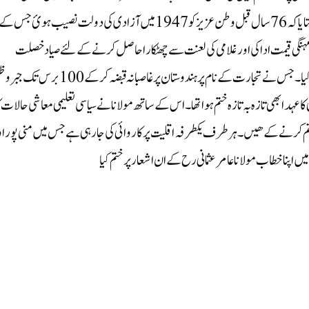
آزادئ وطن میں مسلمان کی عظیم قربانیوں کا تذکرہ کرتے ہوئے بتایا کہ76 سال قبل وطن عزیز کو 1947 میں آزادی کی دولت نصیب ہوئ جس ک
ہنگی قیمت ادا کی اور غلامی کی لعنت سے چھٹکارا حاصل کرنے کے لئے صیاد خصلت
انگریزوں کا مقابلہ کرنے کے لئے مختلف قسم کی قربانیوں کا تذکرہ کیا۔ جس نے تجارت کے نام پر ہندوستان پر غاصبانہ قبضہ کرکے 00
تان پر 800 سالہ مسلم فرمانروائی کا عہد ابھی تازہ بہ تازہ ختم ہوا تھا۔اس کے ساتھ مولانا نے سیاسی تعلیمی معاشی حالات 
م کرنے کے ھیں۔ ہر طرف یکطرفہ اقلیت پر کاروائی کی جارہی ہے جس میں منی پور ا
ں اپنا خطاب مولانا عامر عثمانی رح کے ان اشعار پر ختم کیا