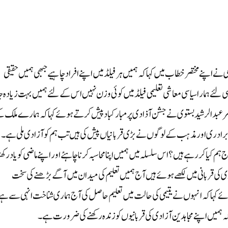
ے اپنے مختصر خطاب میں کہا کہ ہمیں ہر فیلڈ میں اپنے افراد چاہیے جبھی ہمیں حقیقی
 لئے ہمارا سیاسی معاشی تعلیمی فیلڈ میں کوئی وزن نہیں اس کے لئے ہمیں بہت زیادہ ج
امر عبدالرشید بستوی نے جشن آذادی پر مبارکباد پیش کرتے ہوئے کہا کہ ہمارے ملک 
رادری اور مذہب کے لوگوں نے بڑی قربانیاں پیش کی ہیں تب ہم کو آزادی ملی ہے۔
کیا کر رہے ہیں؟ اس سلسلہ میں ہمیں اپنا محاسبہ کرنا چاہئے اور اپنے ماضی کو یاد رکھن
ر33ہزار مسلمانوں کے نام آزادی کی قربانی میں لکھے ہوئے ہیں آج ہمیں تعلیم کی میدان میں آگے بڑھنے کی سخت
ئے کہا کہ انہوں نے یتیمی کی حالت میں تعلیم حاصل کی آج ہماری شناخت انہی سے ہے 
ہا کہ ہمیں اپنے مجاہدین آزادی کی قربانیوں کو زندہ رکھنے کی ضرورت ہے۔