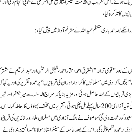
ریک ہوئے۔ اس تقریب کی نظامت سینئر استاذ شیخ علی اختر مکی نے بخوبی انجام دی اور 
یوں کا تذکرہ کیا ،
اسکے بعد حمد باری متعلم حمیداللہ نے مترنم آواز میں پیش کیا،:
 کے بعد "قومی ترانہ” اشتیاق احمد، مختار احمد، شفیق الرحمٰن اور عبدالرحیم نے مشتر
نگ آزادی میں مسلمانوں کا کرادار اور ان کی قربانیاں‘‘پر عمدہ تقریر کی اور یہ کہا ک
زادی کی ابتداء1750 سے ہی ہوچکی تھی جو1947 میں بڑی قربانیوں کے بعد حاصل ہوئی اورمزید بتایا کہ سراج الدولہ سے میر جعفر اور شیر
میسور سلطان ٹیپو سے میر صادق نے اگرغداری و بغاوت نہ کی ہوتی تو یہ آزادی 200سال پہلے مل چکی ہوتی ، تقریرمیں مختلف پہلوؤں کا احاطہ کیا
معبود کو دعوت دی گئ موصوف نے جنگ آزادی میں مسلمان علماء اور قائدین کی قربانی
ادی پر عمدہ نظم پیش کی۔ اس کے بعد جامعہ کے سینئر استاذ مولانا عبدالمبین ندوی نے