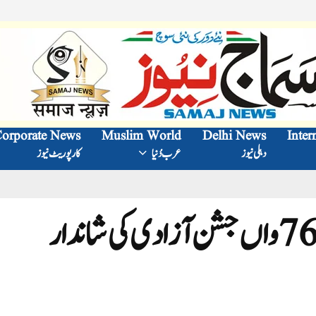
orporate News
Muslim World
Delhi News
Inter
دہلی نیوز
عرب دُنیا
کارپوریٹ نیوز
جامعہ ریاض العلوم دہلی میں 76واں جشن آزادی کی شاندار