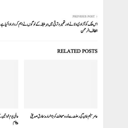
pp
PREVIOUS POST
اس ملک کو آزادی دلانے اور تعمیر و ترقی میں ہر طبقہ کے لوگوں نے اہم کردار ادا کیا ہے:
الطاف الرحمن
RELATED POSTS
عامر سلیم خان ؒکی رحلت سے اُردو صحافت کو بڑا خسارہ:طارق صدیقی
عالمی یوم خواتین کے
پیغام