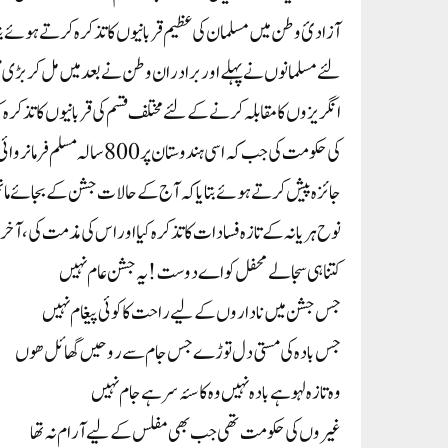
لئے مسلمانوں نے پہلے اور برادران وطن نے بعد میں مل کر بڑی م
کی حکومت کی جب کہ اسی ہندوس
جائزہ پیش کرتے ہوئے بتایا کہ آج کے حالات جشن کے بجائے مات
نوح ہریانہ کے تازہ فسادات کا تذکرہ کیا اوراس کی مذمت کی، آخر می
کتنا ہی سجالے محفل کو اے دوست! یہ جشن عام نہیں
جس جشن میں ناداروں کے لیے راحت کا کوئی پیغام نہیں
جس بادہ کی مستی دل توڑے جس جام سے روحیں گھائل ھوں
وہ تازہ لہو ہے بادہ نہیں وہ کاسۂ سر ہے جام نہیں
غیروں کی حکومت تھی جب بھی مفلس کے لیے آرام نہ تھا