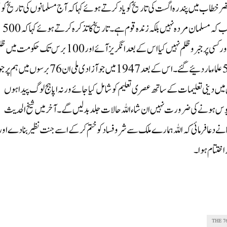
صر خطاب میں پندرہ اگست کی تاریخ کو یاد کرتے ہوئے کہا کہ آج مسلمانوں کی تاریخ کو 
کرنے کی سازش کی جارہی ہے اسے مردہ قوم ثابت کیا جارہا ہے جب کہ مسلمان مردہ نہیں بلکہ زندہ قوم ہے۔ تاریخ کا تذکرہ کرتے ہوئے کہا کہ 500
برس تک ترکوں نے پھر خلجی، لودھی اور مغلوں نے حکومت کی اور کسی پر جبر وظلم نہیں کیا اس کے بعد انگریز آئے اور 100 برس تک 
جبر کی تاریخ رقم کی۔ مولانا نے کہا : صرف جون پور میں 52000 علماء مار دئیے گئے۔ اس کے بعد 1947 میں جو آزادی ملی ان 76برسوں میں ہم 
میں دینی تعلیمات کے ساتھ عصری تعلیم کو شامل کیا جائے ورنہ اپاہج لوگ پیدا ہوں
 ہے مایوس ہونے کی ضرورت نہیں ان شاء اللہ حالات جلد بدلیں گے۔آخر میں شیخ الحدیث
انا نے دعا فرمائی کہ اللہ ہمارے ملک سے شر وفساد کوختم کرکے اسے جنت نظیر بنادے اور
اختتام ہوا ۔
THE 7