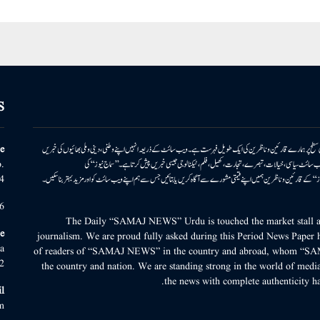
S
ونی سطح پر ہمارے قارئین وناظرین کی ایک طویل فہرست ہے۔ ویب سائٹ کے ذریعہ انہیں اپنے وطنی، دینی وملی بھائیوں کی خبریں
e
بریں پیش کرتا ہے۔ ویب سائٹ سیاسی، خیالات، تبصرے، تجارت، کھیل، فلم، ٹیکنالوجی جیسی خبریں پیش کرتا ہے۔ ’’سماج نیوز‘‘ کی
.
۔ ’’سماج نیوز‘‘ کے قارئین وناظرین ہمیں اپنے قیمتی مشورے سے آگاہ کریں یا بتائیں جس سے ہم اپنے ویب سائٹ کو اور مزید بہتر بناسکیں۔
4
6
The Daily “SAMAJ NEWS” Urdu is touched the market stall an
e
journalism. We are proud fully asked during this Period News Paper h
a
of readers of “SAMAJ NEWS” in the country and abroad, whom “SA
2
the country and nation. We are standing strong in the world of media
the news with complete authenticity ha
l
m