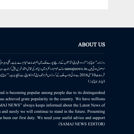
ABOUT US
روزنامہ ’’سماج نیوز‘‘ اُردو دہلی اپنی اشاعتوں کے ذریعے پورے ملک میں اہم خدمات انجام دے رہا ہے۔ ملکی وبیر
موصول ہوتی ہیں۔samajnews.inسائٹ عوام اور انفراد میں دنیا بھر کی قابل اعتماد خ
شروعات 10مئی 2016 سے ہوئی جو اب ملک کے کروڑوں افراد تک اپنی آواز کامیابی سے پہنچا رہا ہے
(ایڈیٹر سماج نیوز)
d is becoming popular among people due to its distinguished
as achieved grate popularity in the country. We have millions
MAJ NEWS” always keeps informed about the Latest News of
 and surely we will continue to stand in the future. Presenting
s been our first duty. We need your useful advice and support.
(SAMAJ NEWS EDITOR)