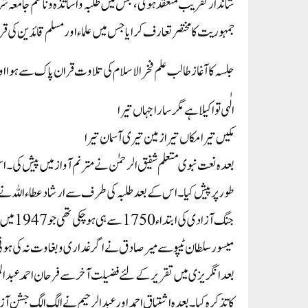
شاندار تقریب منعقد ہوئی ،جس میں طلبہ و اساتذہ و ناظم جامعہ ش
جمہوریت کا مختصر تعارف کرایا جس میں علماء اور مسلم قائدین کی قربان
جلسہ کا آغاز طالب علم فخر الاسلام کی تلاوت قران پاک سے ہوا اور 
الٰہی تو اکیلا ہے مگر سارا جہاں تیرا
مکیں تیرا مکاں تیرا زمین تیری آسمان تیرا
بعدہ نعت نبوی متعلم شفیق الرحمٰن نے مترنم آواز میں پیش کی۔ اس
طور پر پیش کیا۔ اس کے بعد طلبہ کی طرف سے ارشاد عطاء اللہ نے ’’ج
جنگ آ
بعد انگریزی میں تقریر کے لئے فضیلت آخر سے فرحان احمد عبدال
کا تذکرہ کیا۔بعدہ اشتیاق احمد اور عبدالرحیم نے الگ الگ جشن آز