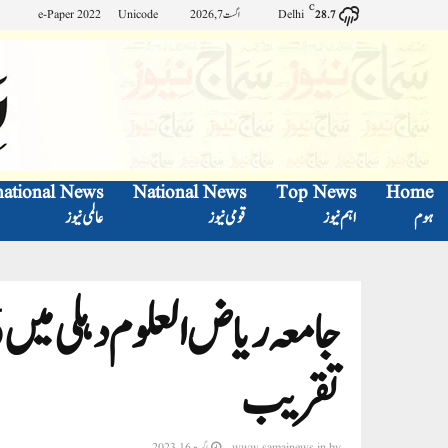
C
Delhi
اگست 7, 2026
Unicode
e-Paper 2022
28.7
national News
National News
Top News
Home
ہوم
اہم نیوز
قومی نیوز
عالمی نیوز
تقریب
by
www.samajnews.in
اگست 16, 2023