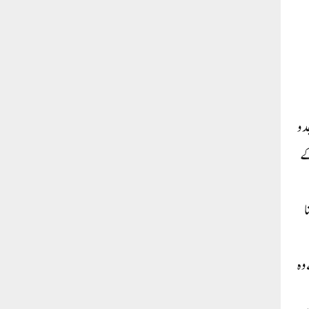
د و
کے
ا
وہ