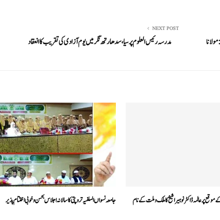
NEXT POST
مولانا
مدرسہ رئیس العلوم پرسیا ، سدھارتھ نگر میں یوم آزادی کی تقریب کا انعقاد
 موقع پرعالمہ ڈاکٹر نوہیرا شیخ کا ملک وملت کے نام
جامعہ نسواں السلفیہ تروپتی کا سالانہ اجلاس بحسن و خوبی اختتام پذیر