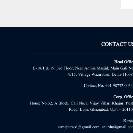
CONTACT U
Head Offic
E-18/1 & 19, 3rd Floor, Near Amina Masjid, Main Gali No
9/15, Village Wazirabad, Delhi-11008
Contact No.
+91 98732 0034
Corp. Offic
House No.32, A Block, Gali No.1, Vijay Vihar, Khajuri Pust
Road, Loni, Ghaziabad, U.P. – 20110
E-mai
samajnews1@gmail.com, snurdu@gmail.co