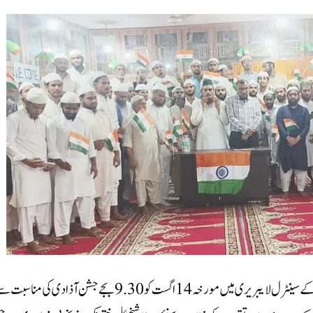
نئی دہلی، سماج نیوز: دہلی کے قدیم تعلیمی ادارہ جامعہ ریاض العلوم کے سینٹرل لایبریری میں مورخہ 14اگست کو 9.30 بجےجشن آذادی کی منا