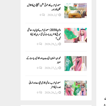
سعودی عرب کا دعوتی مشن: تبلیغ دین کا قابلِ
تقلید کارنامہ
مئی 2, 2026
0
وژن 2030:سعودی عرب کا پائیدار معاشی
تبدیلی کا سفر یا ریاست کی نئی سرمایہ کاری کا
تجربہ؟
اپریل 29, 2026
0
محمد بن سلمان: ایک جدید اور فلاحی ریاست کے
معمار
اپریل 27, 2026
0
سعودی عرب: عالمی فلاحی قیادت اور انسانی
ہمدردی کا سفر
اپریل 26, 2026
0
سبت سے