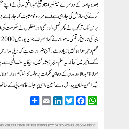
بعدہ جامعہ کے دوسرے سینئیر استاد شیخ عبدالغنی مدنی نے اپنے مخت
ظلم و جبر ہوا وہ کہیں زیادہ ھے۔ آج ضرورت ہے کہ دینی مدارس 
گے۔ اخیر میں کہا کہ یہ ظلم و جبر ہمیشہ نہیں رہیگا یہ سنت الٰہی
مولانا عبدالاحد مدنی کے دعائیہ کلمات پر جلسہ کا اختتام ہوا۔ مول
جگہ امن وامان پیدا فر ما دے آمین ،اسی پر جلسہ کا کامیابی کے ساتھ 
S
E
Li
T
Fa
W
ha
m
nk
wi
ce
ha
re
ail
ed
tte
bo
ts
In
r
ok
A
6TH CELEBRATION OF THE UNIVERSITY OF RIYADH-UL-ULOOM DELHI