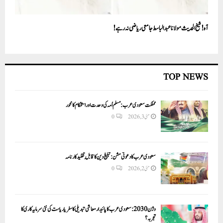
آہ! شیخ الحدیث مولانا عبد الباسط جامعی ریاضی نہ رہے!
TOP NEWS
مملکت سعودی عرب: مسلم اُمہ کی وحدت اور استحکام کا محور
مئی 3, 2026
0
سعودی عرب کا دعوتی مشن: تبلیغ دین کا قابلِ تقلید کارنامہ
مئی 2, 2026
0
وژن 2030:سعودی عرب کا پائیدار معاشی تبدیلی کا سفر یا ریاست کی نئی سرمایہ کاری کا
تجربہ؟