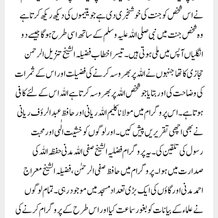
نے اس شخص کو جنت کی خوشخبری دی ہے جو یتیموں کی دیکھ ریکھ کرتا ہے
وہ شخص جنت میں نبی صلی اللہ علیہ وسلم کے ساتھ اسی طرح ہوگا جیسے دو
انگلیاں آپس میں ملی ہوتی ہیں۔تیسرا خطاب فضیلہ الشیخ تنزیل الرحمن
حجازی کا تھا جنہوں نے اللہ پر بھروسہ کرنے کی فضیلت اور اس کے ثمرات
کی وضاحت کی اور بتایا جو شخص اللہ پر بھروسہ کرتا ہے اللہ اس کے لئے کافی
ہوتا ہے۔اس پروگرام میں مولانا کلیم اللہ ریانی اور حافظ عبد الرؤف ریانی
نے بھی اچھی تقریریں پیش کیں۔ اور لوگوں کو خشیت الٰہی اور محبت
رسول کی تلقین کی۔یہ پروگرام فضلیہ الشیخ صفی اللہ مدنی حفظہ اللہ کی
صدارت میں ہوا۔پروگرام میں حافظ صفی الرحمٰن، فضیلہ الشیخ معراج
احمد مدنی اور گاؤں کی ایک بڑی تعداد مسجد میں موجود رہی ۔تمام لوگوں
نے علماء کے بیانات کو بغور سماعت کیا اور اس طرح کے پروگرام کرنے کی