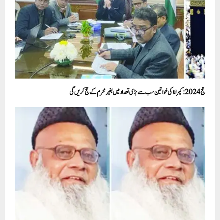
حج 2024: کیرالا کی خواتین سب سے بڑی تعداد میں بغیر محرم کے حج کریں گی