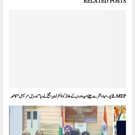
RELATED POSTS
MEPفتے پور، مہاراشٹر سے جیتے امیدواروں کے علاقہ کوڈاکٹر نوہیرا شیخ نے دیا ’’بور ویل سمر سیبل‘‘ کا تحفہ