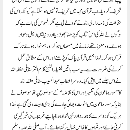
پہلے اللہ نے کئی کتابوں کو نازل کیا تھا مگر ان کے ماننے والوں نے اس میں
تحریف کردیا۔ اب قرآن مجید میں تحریف تو نہیں ہوسکتا ہے کیونکہ اس کی
حفاظت کی ذمہ داری اللہ نے خود لے لی ہے مگر افسوس کی بات ہے کہ
لوگوں نے اللہ کی اس کتاب کو پڑھنا چھوڑ دیا اور دنیا میں ذلیل و خوار
ہوئے۔وہ معزز تھے زمانے میں مسلماں ہوکر اور ہم خوار ہوئے تارک
قرآں ہوکر۔لہذا ہمیں قرآن پاک کو پڑھنے اور اس کے مطابق عمل
کرنے کی ضرورت ہے۔ یہ سب باتیں فضیلہ الشیخ کلام اختر سنابلی حفظہ اللہ
نے اس جلسے میں پیش کیا۔دوسرا خطاب عبدالحسیب سنابلی حفظہ اللہ
کا’’سورہ ماعون کی تفسیر اور اس کا تقاضہ‘‘ کے موضوع پہ تھا موصوف نے
بتایا کہ سورہ ماعون میں اخوت و بھائی چارے کی بڑی اہمیت دی گئی ہے لہٰذا
ہر ایک کو دوسرے کا ہمدرد اور بہی خواہ ہونا چاہیے غریبوں کی خبر گیری
کرنی چائیے اور یتیموں کا خاص خیال رکھنا چائیے۔آپ صلی اللہ علیہ وسلم