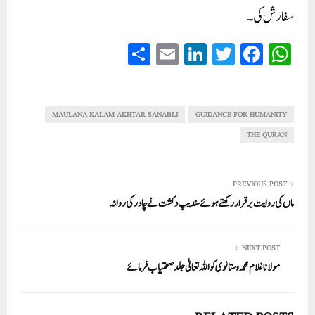
سفارش کی۔
S
E
Li
T
Fa
W
ha
m
nk
wi
ce
ha
re
ail
ed
tte
bo
ts
In
r
ok
A
MAULANA KALAM AKHTAR SANABLI
GUIDANCE FOR HUMANITY
pp
THE QURAN
PREVIOUS POST
ماں کی روایت بر قرار رکھتے ہو ئے سندیپ دکشت نے چادر کی روانہ
NEXT POST
مولانا غلام محمد وستانوی کو اللہ تعالیٰ جلد صحتیاب فرمائے