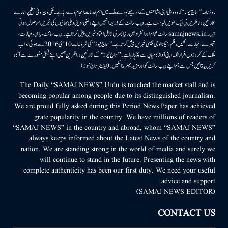
روزنامہ ’’سماج نیوز‘‘ اُردو دہلی اپنی اشاعتوں کے ذریعے پورے ملک میں اہم خدمات انجام دے رہا ہے۔ ملکی وبیرونی سطح پر ہمارے
قارئین وناظرین کی ایک طویل فہرست ہے۔ ویب سائٹ کے ذریعہ انہیں اپنے وطنی، دینی وملی بھائیوں کی خبریں موصول ہوتی
ہیں۔samajnews.inسائٹ عوام اور انفراد میں دنیا بھر کی قابل اعتماد خبریں پیش کرتا ہے۔ ویب سائٹ سیاسی، خیالات،
تبصرے، تجارت، کھیل، فلم، ٹیکنالوجی جیسی خبریں پیش کرتا ہے۔ ’’سماج نیوز‘‘ کی شروعات 10مئی 2016 سے ہوئی جو اب
ملک کے کروڑوں افراد تک اپنی آواز کامیابی سے پہنچا رہا ہے۔ ’’سماج نیوز‘‘ کے قارئین وناظرین ہمیں اپنے قیمتی مشورے سے آگاہ
کریں یا بتائیں جس سے ہم اپنے ویب سائٹ کو اور مزید بہتر بناسکیں۔ (ایڈیٹر سماج نیوز)
The Daily “SAMAJ NEWS” Urdu is touched the market stall and is
becoming popular among people due to its distinguished journalism.
We are proud fully asked during this Period News Paper has achieved
grate popularity in the country. We have millions of readers of
“SAMAJ NEWS” in the country and abroad, whom “SAMAJ NEWS”
always keeps informed about the Latest News of the country and
nation. We are standing strong in the world of media and surely we
will continue to stand in the future. Presenting the news with
complete authenticity has been our first duty. We need your useful
advice and support.
(SAMAJ NEWS EDITOR)
CONTACT US