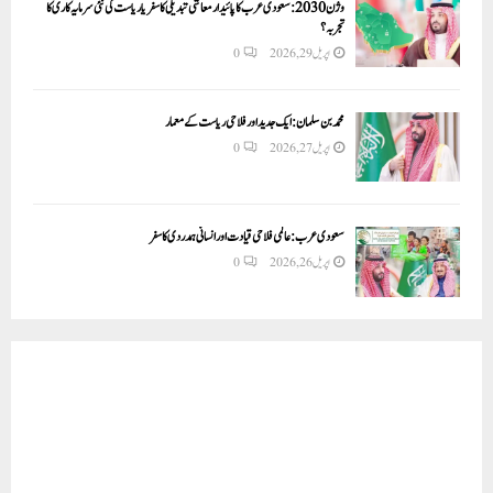
وژن 2030:سعودی عرب کا پائیدار معاشی تبدیلی کا سفر یا ریاست کی نئی سرمایہ کاری کا
تجربہ؟
اپریل 29, 2026
0
محمد بن سلمان: ایک جدید اور فلاحی ریاست کے معمار
اپریل 27, 2026
0
سعودی عرب: عالمی فلاحی قیادت اور انسانی ہمدردی کا سفر
اپریل 26, 2026
0