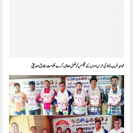
خواجہ غریب نواز کی عرس بسوں کے ٹیکس کو مکمل معاف کرے حکومت: طارق صدیقی