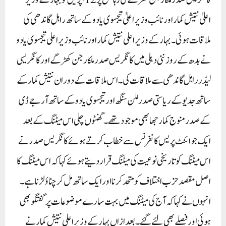
کانگریس صدر ملکارجن کھڑگے کی رہائش پر 12 اپریل کو بہار کے وزیر
اعلیٰ نتیش کمار اور نائب وزیر اعلیٰ تیجسوی یادو کے ساتھ راہل گاندھی کی
ملاقات ہوئی۔بہار کے وزیر اعلی نتیش کمار اور نائب وزیر اعلی تیجسوی یادو
نے بدھ کے روز نئی دہلی میں کانگریس صدر ملکارجن کھڑگے اور کانگریسی
لیڈر راہل گاندھی سے ملاقات کی ۔اس ملاقات کے دوران نتیش کمار کے
ساتھ جدیو کے ریاستی صدر للن سنگھ اور تیجسوی یادو کے ساتھ آر جے ڈی
کے صدر منوج کمار جھا بھی موجود تھے ۔گھنٹوں چلی اس میٹنگ کے بعد
ایک جوائنٹ پریس کانفرنس سے خطاب کرتے ہوئے کانگریس صدر نے
اس میٹنگ کو تاریخی نوعیت کی میٹنگ قرار دیتے ہوئے کہا کہ اس میٹنگ کا
اصل مقصد حزب اختلاف کو متحد کرنا اور ایک ساتھ مل کر چناؤ لڑنا ہے۔
انہوں نے کہا کہ آج کی میٹنگ میں بہت سارے موضوعات پر گفتگو بھی
ہوئی اور فیصلے بھی لئے گئے ۔بعد ازاں بہار کے وزیر اعلی نتیش کمار نے