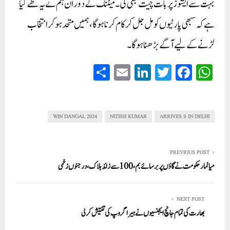
بہت سے ایشوز پر بات چیت بھی کی۔ میٹنگ کے دوران ہم نے یہ طے کیا
ہے کہ سبھی پارٹیوں کو مل جل کر کام کرنا ہوگا، ہمیں متحد ہو کر انتخاب
لڑنے کے لیے آگے بڑھنا ہوگا۔
S
E
Li
T
Fa
W
ha
m
nk
wi
ce
ha
re
ail
ed
tte
bo
ts
In
r
ok
A
WIN DANGAL 2024
NITISH KUMAR
ARRIVES S IN DELHI
pp
PREVIOUS POST
میانمار حکومت نے گاؤں پر برسائے بم،100سے زائد ہلاک،درجنوں زخمی
NEXT POST
بھارت کی تمام جانچ ایجنسیوں نے ہیرا گروپ کی تفتیش کرلی