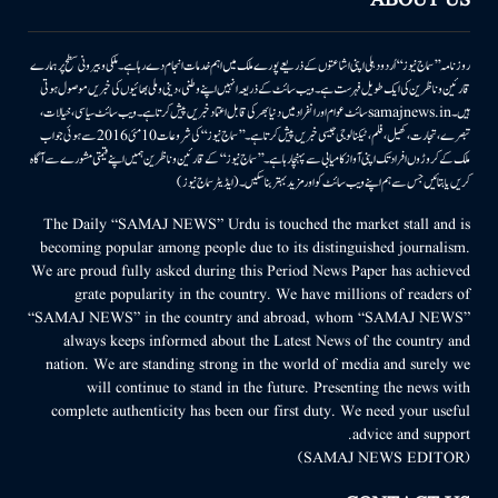
ABOUT US
روزنامہ ’’سماج نیوز‘‘ اُردو دہلی اپنی اشاعتوں کے ذریعے پورے ملک میں اہم خدمات انجام دے رہا ہے۔ ملکی وبیرونی سطح پر ہمارے
قارئین وناظرین کی ایک طویل فہرست ہے۔ ویب سائٹ کے ذریعہ انہیں اپنے وطنی، دینی وملی بھائیوں کی خبریں موصول ہوتی
ہیں۔samajnews.inسائٹ عوام اور انفراد میں دنیا بھر کی قابل اعتماد خبریں پیش کرتا ہے۔ ویب سائٹ سیاسی، خیالات،
تبصرے، تجارت، کھیل، فلم، ٹیکنالوجی جیسی خبریں پیش کرتا ہے۔ ’’سماج نیوز‘‘ کی شروعات 10مئی 2016 سے ہوئی جو اب
ملک کے کروڑوں افراد تک اپنی آواز کامیابی سے پہنچا رہا ہے۔ ’’سماج نیوز‘‘ کے قارئین وناظرین ہمیں اپنے قیمتی مشورے سے آگاہ
کریں یا بتائیں جس سے ہم اپنے ویب سائٹ کو اور مزید بہتر بناسکیں۔ (ایڈیٹر سماج نیوز)
The Daily “SAMAJ NEWS” Urdu is touched the market stall and is
becoming popular among people due to its distinguished journalism.
We are proud fully asked during this Period News Paper has achieved
grate popularity in the country. We have millions of readers of
“SAMAJ NEWS” in the country and abroad, whom “SAMAJ NEWS”
always keeps informed about the Latest News of the country and
nation. We are standing strong in the world of media and surely we
will continue to stand in the future. Presenting the news with
complete authenticity has been our first duty. We need your useful
advice and support.
(SAMAJ NEWS EDITOR)