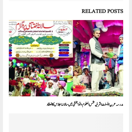
RELATED POSTS
مدرسہ عربیہ اہلسنت اشرفیہ شمس العلوم، اٹوا بخشی میں سالانہ اجلاس کا انعقاد