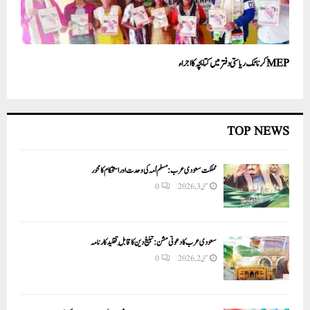
MEPکرناٹک ریاستی دفتر میں کتابچہ کا اجراء
TOP NEWS
مملکت سعودی عرب: مسلم اُمہ کی وحدت اور استحکام کا محور
مئی 3, 2026
0
سعودی عرب کا دعوتی مشن: تبلیغ دین کا قابلِ تقلید کارنامہ
مئی 2, 2026
0