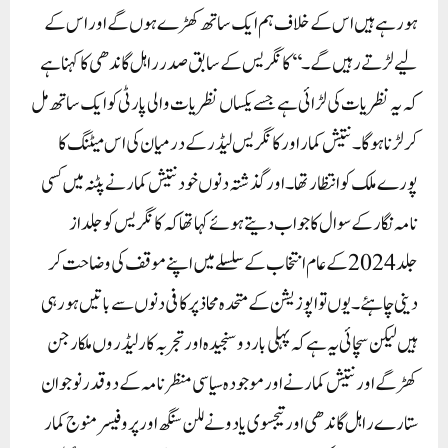
ہو رہے ہیں اس کے خلاف ہم ایک ساتھ کھڑے ہوں گے اور اس کے
لیے لڑتے رہیں گے۔‘‘ کانگریس کے سابق صدر راہل گاندھی کا کہنا ہے
کہ یہ نظریات کی لڑائی ہے جسے یکساں نظریات والی پارٹی کو ایک ساتھ مل
کر لڑنا ہوگا۔نتیش کمار اور کانگریس لیڈر کے درمیان کی اس میٹنگ کا
پورے ملک کو انتظار تھا ۔اور گذشتہ دنوں خود نتیش کمار نے پٹنہ میں کسی
نامہ نگار کے سوال کا جواب دیتے ہوئے کہا تھا کہ کانگریس کو جلد از
جلد 2024 کے عام انتخاب کے سلسلے میں اپنے موقف کی وضاحت کر
دینی چاہئے ۔یوں تو اپوزیشن کے متحدہ محاذ پر کافی دنوں سے باتیں ہو رہی
ہیں لیکن سچائی یہ ہے کہ پہلی بار دو سنجیدہ اور تجربہ کار لیڈروں ملکارجن
کھڑگے اور نتیش کمار نے اور موجودہ سیاسی منظر نامہ کے دو قدر نوجوان
ستارے راہل گاندھی اور تیجسوی یادو نے للن سنگھ اور پروفیسر منوج کمار