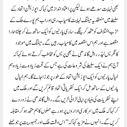
بھی نہایت سدھے ہوئے لیکن پر اعتماد انداز میں کہا کہ اپوزیشن اتحاد کے
سلسلے میں منعقد یہ میٹنگ نہایت کامیاب رہی اور اب ہم پورے ملک کے
حزب اختلاف کو متحد کرینگے ۔ساری پارٹیوں کو ایک ساتھ لے کر چلنا ہمارا
مقصد ہے اور ہم اس مقصد میں کامیاب رہیں گے۔میٹنگ میں موجود
کانگریس لیڈر راہل گاندھی نے بھی پریس کو مخاطب کرتے ہوئے کہا کہ
آج ہم نے ایک سلسلے کی شروعات کی ہے جس کے تحت زیادہ سے زیادہ ہم
خیال پارٹیوں کو ایک اپوزیشن اتحاد کے طور پر جوڑا جائےگا ۔ہم خیال
پارٹیوں کے ساتھ مل کر ایک نظریاتی اتحاد قائم کریں گے اور ملک میں
اپنے نظریات کی بنیاد پر اپنی لڑائی لڑیں گے۔راہل گاندھی نے زور دے
کر کہا کہ ملک میں سرکاری اداروں پر ہورہے حملوں کا ہم متحد ہو کر مقابلہ
کریں گے ۔انہوں نے مزید کہا کہ ’’اس وقت ملک اور جمہوریت پر جو حملے