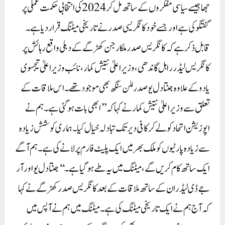
جھا جیسے سیاسی مفکروں کے ساتھ مل کر 2024کی انتخابی حکمت عملی پر
گفتگو کی ہے اور جسے خود کانگریسی صدر نے تاریخی میٹنگ قرار دیا ہے۔
قابل ذکر ہے کہ کانگریس صدر ملکارجن کھڑگے کے دہلی واقع رہائش پر
کانگریس لیڈر راہل گاندھی، وزیر اعلیٰ نتیش کمار، نائب وزیر اعلیٰ تیجسوی
یادو کے علاوہ جنتا دل یو صدر للن سنگھ بھی موجود تھے۔ اس ملاقات کے
تعلق سے وزیر اعلیٰ نتیش کمار نے کہا کہ ’’ابھی بات ہو گئی ہے۔ ہم نے
اپوزیشن اتحاد کو لے کر کافی دیر تک تبادلہ خیال کیا۔ ہماری کوشش زیادہ
سے زیادہ پارٹیوں کو ملک بھر میں ایک پلیٹ فارم پر لانے کی ہے۔ ہم آگے
ایک ساتھ کام کریں گے، میٹنگ میں یہ طے ہو گیا ہے۔‘‘جنتا دل یو اور آر
جے ڈی لیڈران کے ساتھ ملاقات کے بعد کانگریس صدر کھڑگے نے کہا
کہ آج ہم نے ایک تاریخی میٹنگ کی ہے۔ میٹنگ میں ہم نے آپس میں