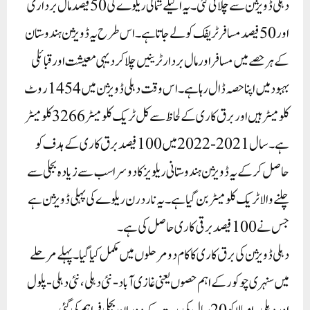
دہلی ڈویژن سے چلائی گئی۔ یہ اکیلے شمالی ریلوے کی 50 فیصد مال برداری
اور 50 فیصد مسافر ٹریفک کو لے جاتا ہے۔ اس طرح یہ ڈویژن ہندوستان
کے ہر حصے میں مسافر اور مال بردار ٹرینیں چلا کر دیہی معیشت اور قبائلی
بہبود میں اپنا حصہ ڈال رہا ہے۔ اس وقت دہلی ڈویژن میں 1454 روٹ
کلومیٹر ہیں اور برق کاری کے لحاظ سے کل ٹریک کلومیٹر 3266 کلومیٹر
ہے۔ سال 2021-2022 میں 100فیصد برق کاری کے ہدف کو
حاصل کرکے یہ ڈویژن ہندوستانی ریلویز کا دوسرا سب سے زیادہ بجلی سے
چلنے والا ٹریک کلومیٹر بن گیا ہے۔ یہ ناردرن ریلوے کی پہلی ڈویژن ہے
جس نے 100فیصد برقی کاری حاصل کی ہے۔
دہلی ڈویژن کی برق کاری کا کام دو مرحلوں میں مکمل کیا گیا۔ پہلے مرحلے
میں سنہری چوکور کے اہم حصوں یعنی غازی آباد-نئی دہلی، نئی دہلی-پلول