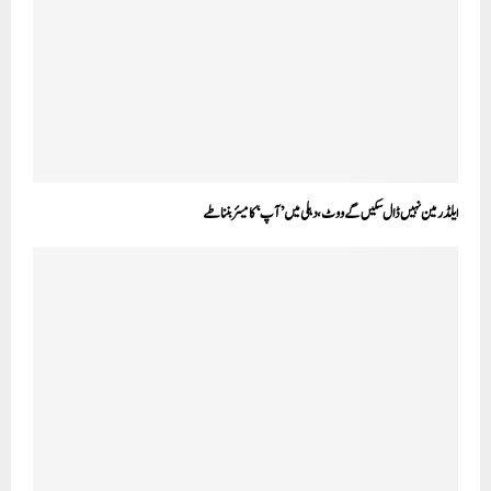
ایلڈرمین نہیں ڈال سکیں گے ووٹ، دہلی میں ’آپ‘ کا میئر بننا طے