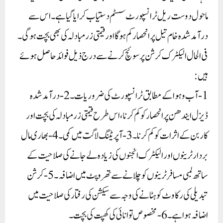
ماحول دوست ریل ٹرانسپورٹ سسٹم دستیاب کرایا گیا ہے۔ اس سے
درآمد شدہ خام تیل پر انحصار کم ہوگا اور قیمتی زرمبادلہ کی بھی بچت ہوگی۔
فی الحال الیکٹرک کرشن پر سوئچ کرنے سے درج ذیل فوائد حاصل ہوئے
ہیں:
1- آب وہوا کے مطابق ٹرانسپورٹ کی ضروریات۔ 2- درآمد شدہ
ڈیزل ایندھن پر انحصار کو کم کرنا، اس طرح قیمتی زرمبادلہ کی بچت اور
کاربن کے اثرات کو کم کرنا۔ 3- آپریٹنگ لاگت میں کمی۔ 4- بھاری مال
بردار ٹرینوں اور الیکٹرک انجنوں کی زیادہ لے جانے کی صلاحیت کے
ساتھ لمبی مسافر ٹرینوں کو چلانے سے تھرو پٹ میں اضافہ۔ 5- کرشن
تبدیلی کی رکاوٹ کو ہٹانے کی وجہ سے سیکشن کی رفتار کی صلاحیت میں
اضافہ ہوا ہے۔6- مخصوص توانائی کی کھپت کی بچت۔