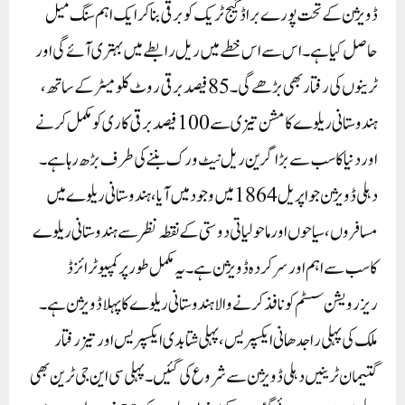
ڈویژن کے تحت پورے براڈ گیج ٹریک کو برقی بنا کر ایک اہم سنگ میل
حاصل کیا ہے۔ اس سے اس خطے میں ریل رابطے میں بہتری آئے گی اور
ٹرینوں کی رفتار بھی بڑھے گی۔ 85فیصد برقی روٹ کلومیٹر کے ساتھ،
ہندوستانی ریلوے کا مشن تیزی سے 100فیصد برقی کاری کو مکمل کرنے
اور دنیا کا سب سے بڑا گرین ریل نیٹ ورک بننے کی طرف بڑھ رہا ہے۔
دہلی ڈویژن جو اپریل 1864 میں وجود میں آیا، ہندوستانی ریلوے میں
مسافروں، سیاحوں اور ماحولیاتی دوستی کے نقطہ نظر سے ہندوستانی ریلوے
کا سب سے اہم اور سرکردہ ڈویژن ہے۔ یہ مکمل طور پر کمپیوٹرائزڈ
ریزرویشن سسٹم کو نافذ کرنے والا ہندوستانی ریلوے کا پہلا ڈویژن ہے۔
ملک کی پہلی راجدھانی ایکسپریس، پہلی شتابدی ایکسپریس اور تیز رفتار
گتیمان ٹرینیں دہلی ڈویژن سے شروع کی گئیں۔ پہلی سی این جی ٹرین بھی