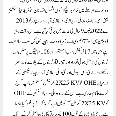
اور دہلی-امبالا کو 20 سال کی مدت کے دوران بجلی فراہم کی گئی۔
دوسرے مرحلے میں تمام برانچ لائنوں بشمول بقیہ نان الیکٹریفائیڈ سیکشنز
یعنی دہلی-بھٹنڈہ، دہلی-ریواڑی اور غازی آباد -سہارنپور کو 2013
سے 2022 تک 9سال کی مدت میں برقی کیا گیا ہے۔ اس وقت دہلی
ڈویژن میں 734 ایم وی اے (میگا وولٹ ایم پی) کی کل نصب صلاحیت
ہے جس میں 17 ٹریکشن سب اسٹیشنز اور 106 سوئچنگ پوسٹس ہیں۔
ٹرینوں کی بڑھتی ہوئی تعداد اور تیز رفتار ٹرینوں کے چلانے کو مدنظر
رکھتے ہوئے نئی دہلی-پلول اور نئی دہلی- غازی آباد-چپیانا سیکشن کے
درمیان OHE کو 2X25 KV ٹریکشن سسٹم میں اپ گریڈ
کرنے کا کام جاری ہے۔ اس کے علاوہ دہلی- امبالا سیکشن کے OHE
کو 2X25 KV کرشن سسٹم میں اپ گریڈ کرنے پر غور کیا جا رہا
ہے۔دہلی ڈویژن کے تحت 100فیصد برق کاری حاصل کرکے، ایک