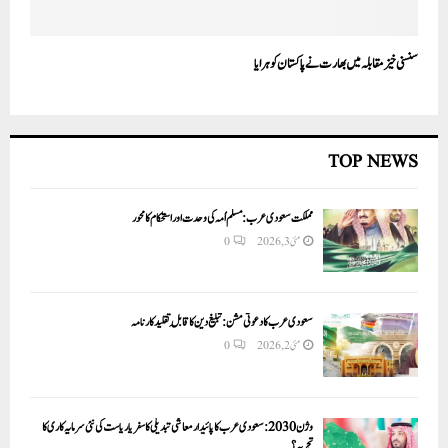
سنسنی خیز مقابلہ میں بھارت نے پاکستان کو ہرایا
TOP NEWS
مملکت سعودی عرب: مسلم اُمہ کی وحدت اور استحکام کا محور
مئی 3, 2026
0
سعودی عرب کا دعوتی مشن: تبلیغ دین کا قابلِ تقلید کارنامہ
مئی 2, 2026
0
وژن 2030:سعودی عرب کا پائیدار معاشی تبدیلی کا سفر یا ریاست کی نئی سرمایہ کاری کا
تجربہ؟