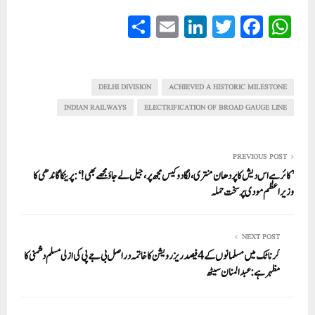
S
E
Li
T
Fa
W
ha
m
nk
wi
ce
ha
re
ail
ed
tte
bo
ts
In
r
ok
A
DELHI DIVISION
ACHIEVED A HISTORIC MILESTONE
pp
INDIAN RAILWAYS
ELECTRIFICATION OF BROAD GAUGE LINE
PREVIOUS POST
’کائرہے اس دیش کا پردھان منتری، لگا دو کیس مجھ پر، جیل لے جاؤ مجھے بھی!‘: پرینکا گاندھی کا
وزیر اعظم مودی پر سخت حملہ
NEXT POST
کرناٹک میں مسلمانوں کے 4فیصد ریزرویشن کا خاتمہ دراصل بی جے پی کی ازلی مسلم دشمنی کا
مظہر ہے: عبدالمنان سیٹھ