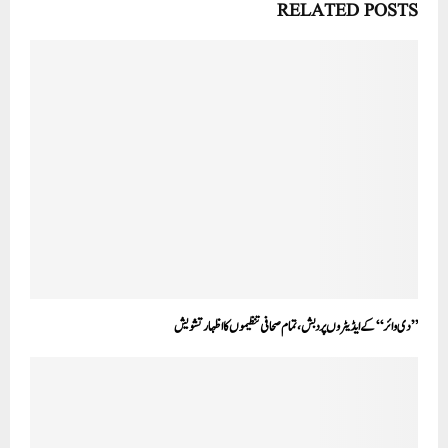
RELATED POSTS
’’دی وائر‘‘ کے ایڈیٹروں پر دبش،تمام صحافی تنظیموں کا اظہار تشویش