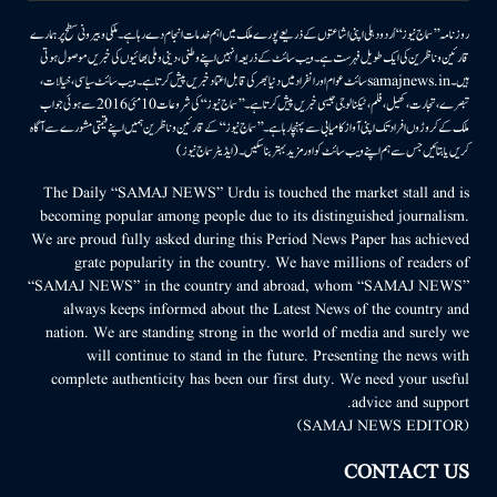
روزنامہ ’’سماج نیوز‘‘ اُردو دہلی اپنی اشاعتوں کے ذریعے پورے ملک میں اہم خدمات انجام دے رہا ہے۔ ملکی وبیرونی سطح پر ہمارے
قارئین وناظرین کی ایک طویل فہرست ہے۔ ویب سائٹ کے ذریعہ انہیں اپنے وطنی، دینی وملی بھائیوں کی خبریں موصول ہوتی
ہیں۔samajnews.inسائٹ عوام اور انفراد میں دنیا بھر کی قابل اعتماد خبریں پیش کرتا ہے۔ ویب سائٹ سیاسی، خیالات،
تبصرے، تجارت، کھیل، فلم، ٹیکنالوجی جیسی خبریں پیش کرتا ہے۔ ’’سماج نیوز‘‘ کی شروعات 10مئی 2016 سے ہوئی جو اب
ملک کے کروڑوں افراد تک اپنی آواز کامیابی سے پہنچا رہا ہے۔ ’’سماج نیوز‘‘ کے قارئین وناظرین ہمیں اپنے قیمتی مشورے سے آگاہ
کریں یا بتائیں جس سے ہم اپنے ویب سائٹ کو اور مزید بہتر بناسکیں۔ (ایڈیٹر سماج نیوز)
The Daily “SAMAJ NEWS” Urdu is touched the market stall and is
becoming popular among people due to its distinguished journalism.
We are proud fully asked during this Period News Paper has achieved
grate popularity in the country. We have millions of readers of
“SAMAJ NEWS” in the country and abroad, whom “SAMAJ NEWS”
always keeps informed about the Latest News of the country and
nation. We are standing strong in the world of media and surely we
will continue to stand in the future. Presenting the news with
complete authenticity has been our first duty. We need your useful
advice and support.
(SAMAJ NEWS EDITOR)
CONTACT US