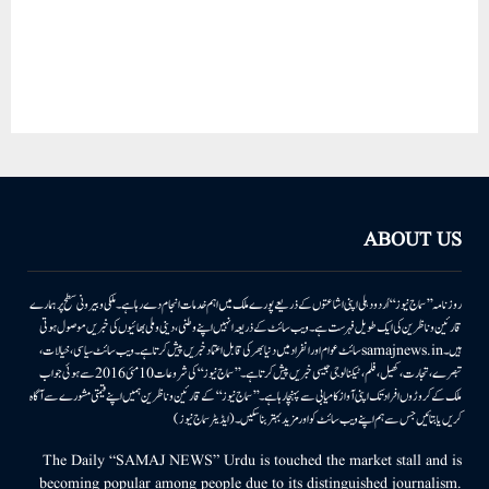
ABOUT US
روزنامہ ’’سماج نیوز‘‘ اُردو دہلی اپنی اشاعتوں کے ذریعے پورے ملک میں اہم خدمات انجام دے رہا ہے۔ ملکی وبیرونی سطح پر ہمارے
قارئین وناظرین کی ایک طویل فہرست ہے۔ ویب سائٹ کے ذریعہ انہیں اپنے وطنی، دینی وملی بھائیوں کی خبریں موصول ہوتی
ہیں۔samajnews.inسائٹ عوام اور انفراد میں دنیا بھر کی قابل اعتماد خبریں پیش کرتا ہے۔ ویب سائٹ سیاسی، خیالات،
تبصرے، تجارت، کھیل، فلم، ٹیکنالوجی جیسی خبریں پیش کرتا ہے۔ ’’سماج نیوز‘‘ کی شروعات 10مئی 2016 سے ہوئی جو اب
ملک کے کروڑوں افراد تک اپنی آواز کامیابی سے پہنچا رہا ہے۔ ’’سماج نیوز‘‘ کے قارئین وناظرین ہمیں اپنے قیمتی مشورے سے آگاہ
کریں یا بتائیں جس سے ہم اپنے ویب سائٹ کو اور مزید بہتر بناسکیں۔ (ایڈیٹر سماج نیوز)
The Daily “SAMAJ NEWS” Urdu is touched the market stall and is
becoming popular among people due to its distinguished journalism.