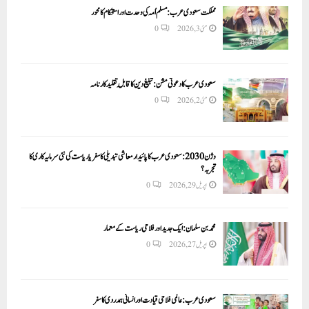
مملکت سعودی عرب: مسلم اُمہ کی وحدت اور استحکام کا محور
مئی 3, 2026
0
سعودی عرب کا دعوتی مشن: تبلیغ دین کا قابلِ تقلید کارنامہ
مئی 2, 2026
0
وژن 2030:سعودی عرب کا پائیدار معاشی تبدیلی کا سفر یا ریاست کی نئی سرمایہ کاری کا
تجربہ؟
اپریل 29, 2026
0
محمد بن سلمان: ایک جدید اور فلاحی ریاست کے معمار
اپریل 27, 2026
0
سعودی عرب: عالمی فلاحی قیادت اور انسانی ہمدردی کا سفر