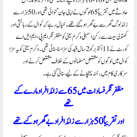
علاوہ ان سبھی کو 10-10 ہزار روپے جرمانہ بھی ادا کرنا ہوگا۔ اس
حادثے میں تقریباً 65لوگوں نے اپنی جان گنوائی تھی اور 50ہزار سے
زائد لوگ گھر سے بے گھر ہوگئے تھے۔ خیال رہے کہ کوال کے رہائشی اور
کھتولی سیٹ سے رکن اسمبلی وکرم سینی کو مظفر نگر ایم پی-ایم ایل اے
کورٹ نے 11 اکتوبر کو 2 سال قید کی سزا سنا سنائی تھی۔ وکرم سینی کو یہ سزا
کوال میں لوگوں کو مشتعل مسلمانوں کے خلاف مشتعل کرنے اور
سرکاری کام میں رخنہ پہنچانے کے لیے سنائی گئی ہے۔
مظفرنگر فسادات میں 65سے زائد افراد مارے گئے
تھے
اور تقریباً 50ہزارسے زائد افراد بے گھر ہوگئے تھے