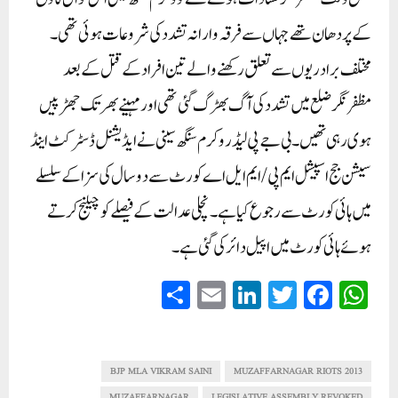
کے پردھان تھے جہاں سے فرقہ وارانہ تشدد کی شروعات ہوئی تھی۔
مختلف برادریوں سے تعلق رکھنے والے تین افراد کے قتل کے بعد
مظفرنگر ضلع میں تشدد کی آگ بھڑگ گئی تھی اور مہینے بھر تک جھڑپیں
ہوی رہی تھیں۔بی جے پی لیڈر وکرم سنگھ سینی نے ایڈیشنل ڈسٹرکٹ اینڈ
سیشن جج اسپیشل ایم پی/ایم ایل اے کورٹ سے دو سال کی سزا کے سلسلے
میں ہائی کورٹ سے رجوع کیا ہے۔ نچلی عدالت کے فیصلے کو چیلنج کرتے
ہوئے ہائی کورٹ میں اپیل دائر کی گئی ہے۔
S
E
Li
T
Fa
W
ha
m
nk
wi
ce
ha
re
ail
ed
tte
bo
ts
In
r
ok
A
BJP MLA VIKRAM SAINI
2013 MUZAFFARNAGAR RIOTS
MUZAFFARNAGAR
LEGISLATIVE ASSEMBLY REVOKED