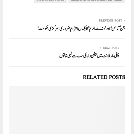
pp
PREVIOUS POST
جن گنامن‘ اور ’وندے ماترم‘ کا یکساں احترام ضروری:مرکزی حکومت’
NEXT POST
پہلی بار فلائٹ میں بیٹھی دنیا کی سب سے لمبی خاتون
RELATED POSTS