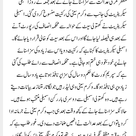
مظفر نگر کی عدالت سے سزا سنائے جانے کے بعد جمعہ کے روز اسمبلی
سیکریٹریٹ کی جانب سے وکرم سینی کی رکنیت منسوخ کر دی گئی۔ اسمبلی
سیکریٹریٹ نے کھتولی سیٹ کے حوالہ سے محکمہ انصاف کی رپورٹ آنے
کے بعد ہی فیصلہ لیا جائے گا اور اس کے بعد سیٹ کو خالی قرار دیا جائے گا۔
اسمبلی سیکریٹریٹ کا کہنا ہے کہ رکنیت دو یا اس سے زیادہ کی سزا سنائے
جانے پر خود بخود ہی ختم ہو جاتی ہے۔ محکمہ انصاف سے رائے طلب کی گئی
ہے کہ سپریم کورٹ کا حکم دو سال کی سزا پر نافذ ہوتا ہے یا دو سال سے
زیادہ پر ہی نافذ ہوگا۔ وکرم سینی وہی لیڈر ہیں جو لگاتار متنازعہ بیانات دیتے
رہے ہیں۔ وہ کھتولی اسمبلی سے دوسری بار رکن اسمبلی منتخب ہوئے ہیں۔
حالانکہ سزا سنائے جانے کے کچھ وقت بعد ہی جب وکرم سینی نے جرمانہ ادا
کر دیا تو اس کے بعد عدالت نے انھیں ضمانت دے دی۔غورطلب ہے کہ
جس وقت مظفرنگر فسادات ہوئے تھے تو وکرم سنگھ سینی اس کوال گاؤں