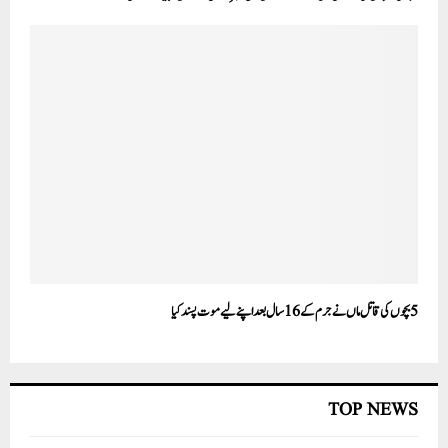
5بچوں کی قاتل ماں نے جرم کے 16 سال بعد اپنے لیے موت پسند کیا
TOP NEWS