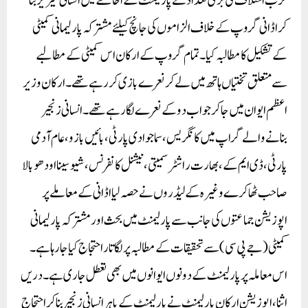
حزب اختلاف کی بڑی تعداد نے پارلیمنٹ کے احاطے میں انسانی سیریز بنا
کر اڈانی گروپ کے خلاف الزاموں کی جانچ کیلئے مشترکہ پارلیمانی کمیٹی
کے تشکیل کا مطالبہ کیا۔تمام گروپ کے ارکان اس کمیٹی کے مطالبے
سے متعلق تختیاں ہاتھ میں لے کر نعرے بازی کر رہے تھے ۔ارکان وزیر
اعظم ایوان میں جاکر جواب دو کے نعرے لگا رہے تھے ۔انسانی زنجیر
بنانے والے گراپ میں کانگریس، سماجوادی پارٹی،بائیں بازو،عام آدمی
پارٹی، ڈی ایم کے ، بھارت راشٹر سمیتی،نیشنل کانفرنس،شیوسینااودھو بالا
صاحب ٹھاکرے وغیرہ کے لیڈروں نے حصہ لیااڈانی کے معاملے پر
اپوزیشن جماعتوں کی جانب سے پارلیمنٹ میں بحث اور مشترکہ پارلیمانی
کمیٹی (جے پی سی) سے تحقیقات کے مطالبہ پر لگاتار احتجاج کیا جا رہا ہے۔
اس معاملہ پر پارلیمنٹ کے دونوں ایوانوں میں بھی تعطل جاری ہے۔ دریں
اثنا، اپوزیشن ارکان پارلیمنٹ نے پارلیمنٹ کے باہر انسانی زنجیر بنا کر احتجاج