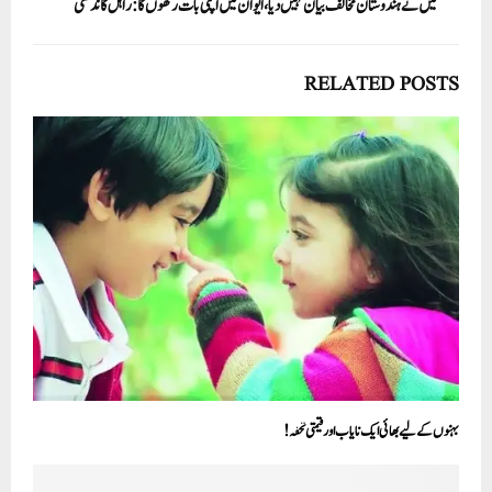
میں نے ہندوستان مخالف بیان نہیں دیا، ایوان میں اپنی بات رکھوں گا :راہل گاندھی
RELATED POSTS
بہنوں کے لیے بھائی ایک نایاب اور قیمتی تحفہ!