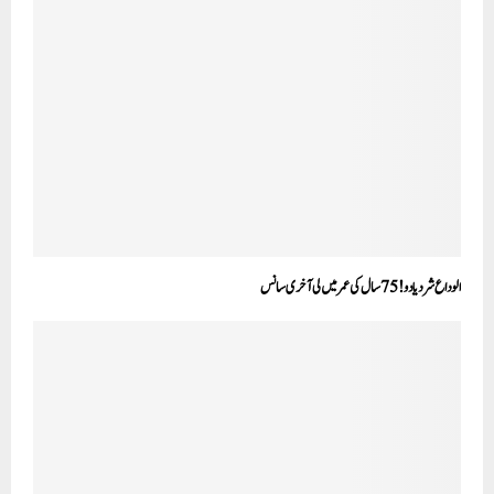
الوداع شردیادو! 75 سال کی عمر میں لی آخری سانس