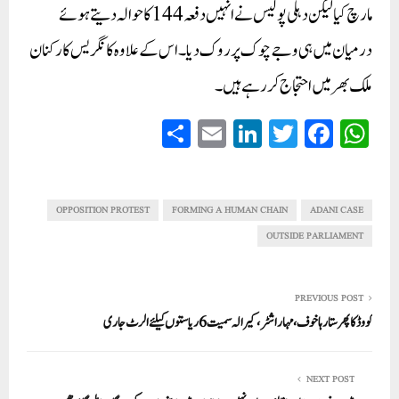
مارچ کیا لیکن دہلی پولیس نے انہیں دفعہ 144 کا حوالہ دیتے ہوئے
درمیان میں ہی وجے چوک پر روک دیا۔ اس کے علاوہ کانگریس کارکنان
ملک بھر میں احتجاج کر رہے ہیں۔
S
E
Li
T
Fa
W
ha
m
nk
wi
ce
ha
re
ail
ed
tte
bo
ts
In
r
ok
A
OPPOSITION PROTEST
FORMING A HUMAN CHAIN
ADANI CASE
pp
OUTSIDE PARLIAMENT
PREVIOUS POST
کووڈ کا پھر ستا رہا خوف، مہاراشٹر، کیرالہ سمیت 6ریاستوں کیلئے الرٹ جاری
NEXT POST