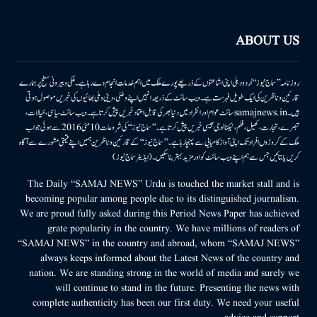
ABOUT US
روزنامہ ’’سماج نیوز‘‘ اُردو دہلی اپنی اشاعتوں کے ذریعے پورے ملک میں اہم خدمات انجام دے رہا ہے۔ ملکی وبیرونی سطح پر ہمارے
قارئین وناظرین کی ایک طویل فہرست ہے۔ ویب سائٹ کے ذریعہ انہیں اپنے وطنی، دینی وملی بھائیوں کی خبریں موصول ہوتی
ہیں۔samajnews.inسائٹ عوام اور انفراد میں دنیا بھر کی قابل اعتماد خبریں پیش کرتا ہے۔ ویب سائٹ سیاسی، خیالات،
تبصرے، تجارت، کھیل، فلم، ٹیکنالوجی جیسی خبریں پیش کرتا ہے۔ ’’سماج نیوز‘‘ کی شروعات 10مئی 2016 سے ہوئی جو اب
ملک کے کروڑوں افراد تک اپنی آواز کامیابی سے پہنچا رہا ہے۔ ’’سماج نیوز‘‘ کے قارئین وناظرین ہمیں اپنے قیمتی مشورے سے آگاہ
کریں یا بتائیں جس سے ہم اپنے ویب سائٹ کو اور مزید بہتر بناسکیں۔ (ایڈیٹر سماج نیوز)
The Daily “SAMAJ NEWS” Urdu is touched the market stall and is
becoming popular among people due to its distinguished journalism.
We are proud fully asked during this Period News Paper has achieved
grate popularity in the country. We have millions of readers of
“SAMAJ NEWS” in the country and abroad, whom “SAMAJ NEWS”
always keeps informed about the Latest News of the country and
nation. We are standing strong in the world of media and surely we
will continue to stand in the future. Presenting the news with
complete authenticity has been our first duty. We need your useful