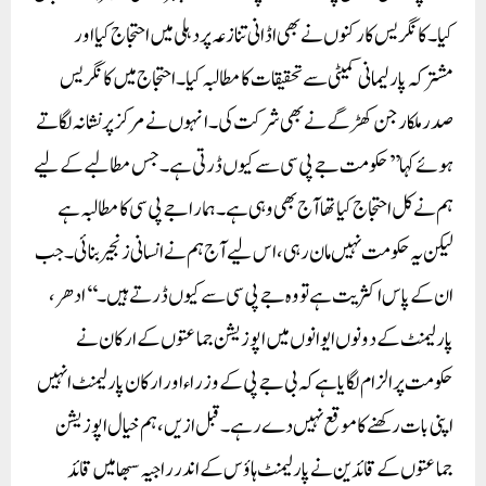
کیا۔ کانگریس کارکنوں نے بھی اڈانی تنازعہ پر دہلی میں احتجاج کیا اور
مشترکہ پارلیمانی کمیٹی سے تحقیقات کا مطالبہ کیا۔احتجاج میں کانگریس
صدر ملکارجن کھڑگے نے بھی شرکت کی۔ انہوں نے مرکز پر نشانہ لگاتے
ہوئے کہا ’’حکومت جے پی سی سے کیوں ڈرتی ہے۔ جس مطالبے کے لیے
ہم نے کل احتجاج کیا تھا آج بھی وہی ہے۔ ہمارا جے پی سی کا مطالبہ ہے
لیکن یہ حکومت نہیں مان رہی، اس لیے آج ہم نے انسانی زنجیر بنائی۔ جب
ان کے پاس اکثریت ہے تو وہ جے پی سی سے کیوں ڈرتے ہیں۔‘‘ادھر،
پارلیمنٹ کے دونوں ایوانوں میں اپوزیشن جماعتوں کے ارکان نے
حکومت پر الزام لگایا ہے کہ بی جے پی کے وزراء اور ارکان پارلیمنٹ انہیں
اپنی بات رکھنے کا موقع نہیں دے رہے۔ قبل ازیں، ہم خیال اپوزیشن
جماعتوں کے قائدین نے پارلیمنٹ ہاؤس کے اندر راجیہ سبھا میں قائد