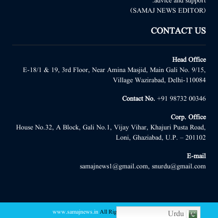
advice and support.
(SAMAJ NEWS EDITOR)
CONTACT US
Head Office
E-18/1 & 19, 3rd Floor, Near Amina Masjid, Main Gali No. 9/15,
Village Wazirabad, Delhi-110084
Contact No.
+91 98732 00346
Corp. Office
House No.32, A Block, Gali No.1, Vijay Vihar, Khajuri Pusta Road,
Loni, Ghaziabad, U.P. – 201102
E-mail
samajnews1@gmail.com, snurdu@gmail.com
www.samajnews.in
All Right Reserved
@2022 -
Urdu