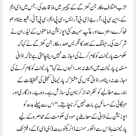
حزب اختلاف ملکارجن کھڑگے کے چیمبر میں ملاقات کی، جس میں ڈی ایم
کے، این سی پی، آر جے ڈی، بی آر ایس، سی پی ایم، سی پی آئی، شیو سینا ادھو
ٹھاکرے دھڑے اور عآپ سمیت کئی اپوزیشن جماعتوں کے لیڈران نے
شرکت کی۔میٹنگ کے بعد کانگریس صدر ملکارجن کھڑگے نے کہا کہ
حکومت پارلیمنٹ کو کام کرنے کی اجازت نہیں دینا چاہتی ہے تاکہ اڈانی
مسئلہ پر پارلیمنٹ میں بحث نہ ہو۔ انہوں نے کہا ’’پارلیمنٹ کو کام کرنے کی
اجازت نہ دینا اور اڈانی کیس کی مشترکہ پارلیمانی کمیٹی کی تحقیقات کے
ہمارے مطالبے کو نظر انداز کرنا ان کی سازش ہے۔ وہ بے روزگاری اور
مہنگائی کے مسائل پر بات نہیں کرنا چاہتے۔‘‘اس سے پہلے بدھ کو
اپوزیشن نے اڈانی کے معاملے پر مودی حکومت کے محاصرہ کے لیے
پارلیمنٹ ہاؤس سے انفورسمنٹ ڈائریکٹوریٹ (ای ڈی) کے دفتر تک