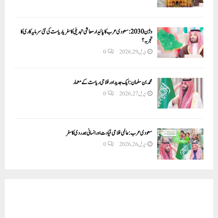
وژن 2030:سعودی عرب کا پائیدار معاشی تبدیلی کا سفر یا ریاست کی نئی سرمایہ کاری کا
تجربہ؟
اپریل 29, 2026
0
محمد بن سلمان: ایک جدید اور فلاحی ریاست کے معمار
اپریل 27, 2026
0
سعودی عرب: عالمی فلاحی قیادت اور انسانی ہمدردی کا سفر
اپریل 26, 2026
0