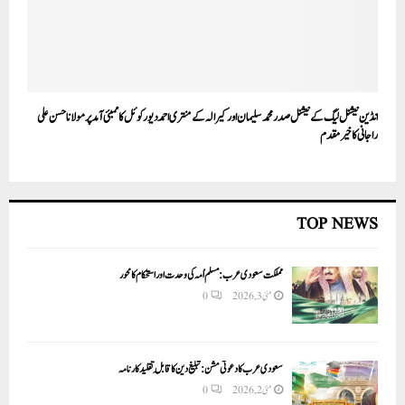
انڈین نیشنل لیگ کے نیشنل صدر محمد سلیمان اور کیرالہ کے منتری احمد دیور کوئل کا ممبئی آمد پر مولانا حسن علی
راجانی کا خیر مقدم
TOP NEWS
مملکت سعودی عرب: مسلم اُمہ کی وحدت اور استحکام کا محور
مئی 3, 2026
0
سعودی عرب کا دعوتی مشن: تبلیغ دین کا قابلِ تقلید کارنامہ
مئی 2, 2026
0