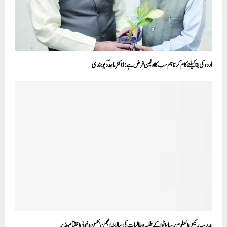
اُردو کی بقا کیلئے کام کرنا ہم سب کا اولین فرض ہے:ڈاکٹر ماجدؔ دیوبندی
مدرسہ رئیس العلوم پرسیا ،اٹوا کے طلبہ وطالبات کی سالانہ انجمن بحسن وخوبی اختتام پذیر