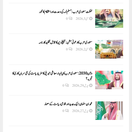
مملکت سعودی عرب: مسلم اُمہ کی وحدت اور استحکام کا محور
مئی 3, 2026
0
سعودی عرب کا دعوتی مشن: تبلیغ دین کا قابلِ تقلید کارنامہ
مئی 2, 2026
0
وژن 2030:سعودی عرب کا پائیدار معاشی تبدیلی کا سفر یا ریاست کی نئی سرمایہ کاری کا
تجربہ؟
اپریل 29, 2026
0
محمد بن سلمان: ایک جدید اور فلاحی ریاست کے معمار
اپریل 27, 2026
0