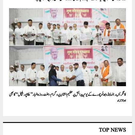
کانگریس رہنما بنڈو بھائو چورے کے یوم پیدائش پر عظیم الشان پروگرام،ہفت روزہ اخبار’’ملکاپور ہلچل‘‘ کا بھی
ہوا اجراء
TOP NEWS