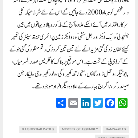
ماہ 200 یونٹ بجلی مفت، ہر فرد کو،10 کیلو چاول مفت، ہر گھر کے ذمہ
دار شخص کو ہر ماہ 2000 دئے جائیں گے اس کے لئے شرط ھیکہ انکی
سرکار اقتدار میں آئے اسکے علاوہ آج کے مذکورہ بالا دیہاتوں میں بین
چنچولی کو ایک ایکڑ اور جل سنگی کو دو ایکڑ زمین پرائمری ہیلتھ سینٹر کی تعمیر
کیلئے نشان زد کی گئی مزید انکے لئے تین تین کروڑ کی رقم منظور کی گئی جو کے
کے آر ڈی بی کے تحت ہے۔ اس موقع پر بلاک کانگریس صدر افسر میاں،
بابو ٹیگر، وٹھل ڈاور گاؤں، منجوناتھ کھیروگی، ونود کھیروجی، ملیکارجن
مہیندرکر، ناگراج ہبارے کے علاوہ دیگر افراد موجود تھے۔
S
E
Li
T
Fa
W
ha
m
nk
wi
ce
ha
re
ail
ed
tte
bo
ts
In
r
ok
A
RAJSHEKHAR PATIL'S
MEMBER OF ASSEMBLY
HAMNAABAD