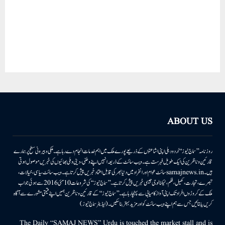
ABOUT US
روزنامہ ’’سماج نیوز‘‘ اُردو دہلی اپنی اشاعتوں کے ذریعے پورے ملک میں اہم خدمات انجام دے رہا ہے۔ ملکی وبیرونی سطح پر ہمارے
قارئین وناظرین کی ایک طویل فہرست ہے۔ ویب سائٹ کے ذریعہ انہیں اپنے وطنی، دینی وملی بھائیوں کی خبریں موصول ہوتی
ہیں۔samajnews.inسائٹ عوام اور انفراد میں دنیا بھر کی قابل اعتماد خبریں پیش کرتا ہے۔ ویب سائٹ سیاسی، خیالات،
تبصرے، تجارت، کھیل، فلم، ٹیکنالوجی جیسی خبریں پیش کرتا ہے۔ ’’سماج نیوز‘‘ کی شروعات 10مئی 2016 سے ہوئی جو اب
ملک کے کروڑوں افراد تک اپنی آواز کامیابی سے پہنچا رہا ہے۔ ’’سماج نیوز‘‘ کے قارئین وناظرین ہمیں اپنے قیمتی مشورے سے آگاہ
کریں یا بتائیں جس سے ہم اپنے ویب سائٹ کو اور مزید بہتر بناسکیں۔ (ایڈیٹر سماج نیوز)
The Daily “SAMAJ NEWS” Urdu is touched the market stall and is