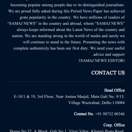
becoming popular among people due to its distinguished journalism.
We are proud fully asked during this Period News Paper has achieved
grate popularity in the country. We have millions of readers of
“SAMAJ NEWS” in the country and abroad, whom “SAMAJ NEWS”
always keeps informed about the Latest News of the country and
nation. We are standing strong in the world of media and surely we
will continue to stand in the future. Presenting the news with
complete authenticity has been our first duty. We need your useful
advice and support.
(SAMAJ NEWS EDITOR)
CONTACT US
Head Office
E-18/1 & 19, 3rd Floor, Near Amina Masjid, Main Gali No. 9/15,
Village Wazirabad, Delhi-110084
Contact No.
+91 98732 00346
Corp. Office
House No.32, A Block, Gali No.1, Vijay Vihar, Khajuri Pusta Road,