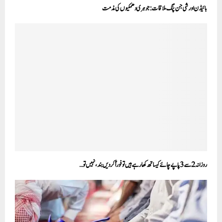
بائیڈن اور شی جن پنگ ملاقات: جوہری دھمکیوں کی مذمت
روزانہ 2 سے 3 پاپے چائے کیساتھ کھا رہے ہیں تو فوراً کردیں بند، نہیں تو…