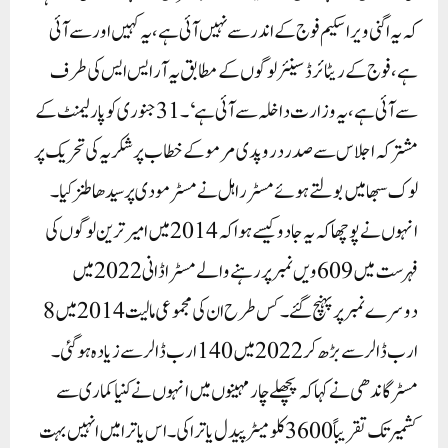
کہ یہ اگنی ویر اسکیم فوج کے اندر سے نہیں آئی ہے، یہ کہیں اور سے آئی
ہے، فوج کے ریٹائرڈ سینئر لوگوں کے مطابق یہ آر ایس ایس کی طرف
سے آئی ہے، یہ وزارت داخلہ سے آئی ہے‘۔31جنوری کو پارلیمنٹ کے
مشترکہ اجلاس سے صدر دروپدی مرمو کے خطاب پر شکریہ کی تحریک پر
لوک سبھا میں بولتے ہوئے مسٹر راہل نے مسٹر مودی پر سیدھا طنز کیا۔
انہوں نے پوچھا کہ یہ جادو کیسے ہوا کہ 2014میں امیر ترین لوگوں کی
فہرست میں 609ویں نمبر پر رہنے والے مسٹر اڈانی 2022میں
دوسرے نمبر پر پہنچ گئے ۔ کس طرح ان کی مجموعی مالیت 2014میں 8
ارب ڈالر سے بڑھ کر 2022میں 140ارب ڈالر سے زیادہ ہوگئی۔
مسٹر گاندھی نے کہا کہ پچھلے چار مہینوں میں انہوں نے کنیا کماری سے
کشمیر تک تقریباً 3600کلومیٹر پیدل یاترا کی۔ اس یاترا میں انہیں بہت