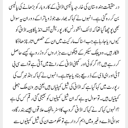
درحقیقت ہندوستان کی خارجہ پالیسی اڈانی کے کاروبار کو بڑھانے کی پالیسی
بن کر رہ گئی ہے ۔ انہوں نے کہا کہ بھارت جوڑو یاترا کے دوران یہ سوال
بھی پوچھا گیا تھا کہ لائف انشورنس کارپوریشن آف انڈیا کا پیسہ اڈانی کو
کیوں دیا جا رہا ہے جب اسٹاک مارکیٹ میں ان کے حصص اتار چڑھاؤ کا
شکار ہیں۔ وہ پبلک سیکٹر کے بینکوں سے ہزاروں کروڑ روپے کیسے حاصل
کر رہے ہیں؟ اگر کوئی اور کمپنی اڈانی کے راستے میں آتی ہے تو اسے سی بی
آئی اور ای ڈی کے ذریعے ہٹا دیا جاتا ہے ۔ انہوں نے کہا کہ ہنڈنبرگ کی
رپورٹ میں کہا گیا ہے کہ اڈانی کی شیل کمپنیاں ہیں یعنی بیرون ملک جعلی
کمپنیاں ہیں۔ تو سوال یہ ہے کہ ان شیل کمپنیوں کو بھیجی گئی رقم کس کی ہے
؟انہوں کہا کہ نے کہا کہ اڈانی گروپ کا اسٹریٹجک علاقوں جیسے بندرگاہ،
ہوائی اڈے وغیرہ میں اہم کردار ہے تو حکومت ان کی شیل کمپنیوں سے