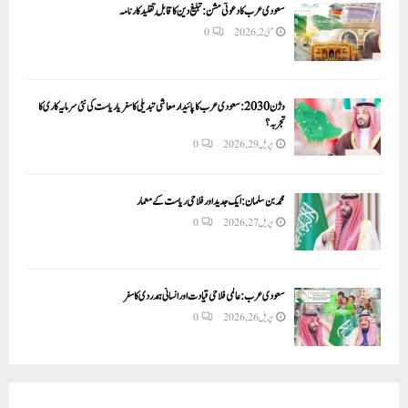
سعودی عرب کا دعوتی مشن: تبلیغ دین کا قابلِ تقلید کارنامہ
مئی 2, 2026
0
وژن 2030:سعودی عرب کا پائیدار معاشی تبدیلی کا سفر یا ریاست کی نئی سرمایہ کاری کا
تجربہ؟
اپریل 29, 2026
0
محمد بن سلمان: ایک جدید اور فلاحی ریاست کے معمار
اپریل 27, 2026
0
سعودی عرب: عالمی فلاحی قیادت اور انسانی ہمدردی کا سفر
اپریل 26, 2026
0