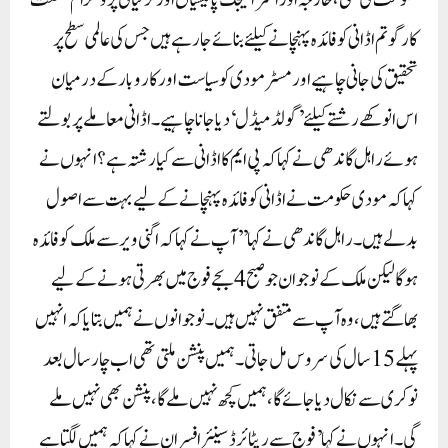
حکومت کی ملکی، خارجہ اور اسٹراٹیجک پالیسیاں اور ترقیاتی پروگرام صنعت
کار گوتم اڈانی کو فائدہ پہنچانے کیلئے بنائے جارہے ہیں جس کی عالمی سطح پر
تحقیق کی جانی چاہیے اور مسٹر مودی کو سیاست اور کاروبار کے درمیان
اس انوکھے رشتے کیلئے ’گولڈ میڈل‘ دیا جانا چاہیے۔اڈانی معاملے پر بولتے
ہوئے راہل گاندھی نے کہا کہ پی ایم کا اڈانی سے کیا رشتہ ہے؟ انہوں نے
کہا کہ مودی حکومت نے اڈانی کو فائدہ پہنچانے کے لیے بہت سے اصول
بدلے ہیں۔راہل گاندھی نے کہا ’’آپ نے کہا کہ اگنی ویر سے ملک کو فائدہ
ہوگا لیکن ملک کے نوجوان جو صبح 4 بجے فوج میں بھرتی ہونے کے لیے
بھاگتے ہیں، وہ آپ سے متفق نہیں ہیں۔ نوجوانوں نے ہمیں بتایا کہ انہیں
پہلے 15 سال کی سروس مل جاتی۔ ہمیں پنشن ملتی تھی اب چار سال بعد
نوکری سے نکال دیا جائے گا، ہمیں کچھ نہیں ملے گا، پنشن بھی نہیں ملے
گی۔انہوں نے کہا’فوج سے ریٹائرڈ سینئر افسران نے کہا کہ ہمیں لگتا ہے