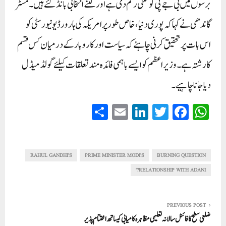
برسوں میں بی جے پی کو کتنی رقم دی ہے اور کتنے انتخابی بانڈ لئے ہیں۔مسٹر
گاندھی نے کہا کہ پوری دنیا، خاص طور پر امریکہ کی ہارورڈ یونیورسٹی کو
اس بات پر تحقیق کرنی چاہئے کہ سیاست اور کاروبار کے درمیان کس قسم
کا رشتہ ہے ۔ وزیراعظم کو ایسے باہمی فائدہ مند تعلقات کیلئے گولڈ میڈل
دیا جانا چاہیے ۔
S
E
Li
T
Fa
W
ha
m
nk
wi
ce
ha
re
ail
ed
tte
bo
ts
In
r
ok
A
RAHUL GANDHI'S
PRIME MINISTER MODI'S
BURNING QUESTION
pp
RELATIONSHIP WITH ADANI?'
PREVIOUS POST
ضلعی سطح کا فائنل سالانہ تعلیمی مظاہرہ کامیابی کیساتھ اختتام پذیر