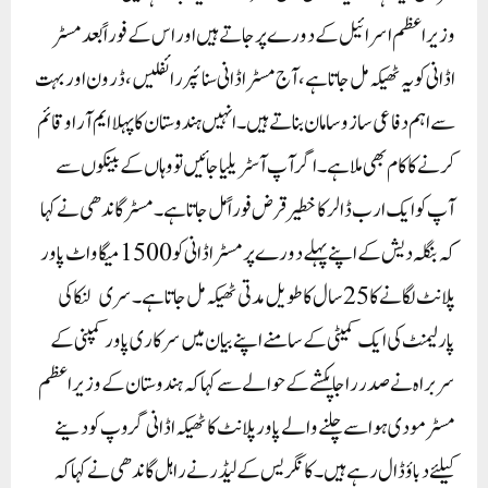
وزیر اعظم اسرائیل کے دورے پر جاتے ہیں اور اس کے فوراً بعد مسٹر
اڈانی کو یہ ٹھیکہ مل جاتا ہے ، آج مسٹر اڈانی سنائپر رائفلیں، ڈرون اور بہت
سے اہم دفاعی ساز و سامان بناتے ہیں۔ انہیں ہندوستان کا پہلا ایم آر او قائم
کرنے کا کام بھی ملا ہے ۔ اگر آپ آسٹریلیا جائیں تو وہاں کے بینکوں سے
آپ کو ایک ارب ڈالر کا خطیر قرض فوراً مل جاتا ہے ۔مسٹر گاندھی نے کہا
کہ بنگلہ دیش کے اپنے پہلے دورے پر مسٹر اڈانی کو 1500 میگاواٹ پاور
پلانٹ لگانے کا 25 سال کا طویل مدتی ٹھیکہ مل جاتا ہے ۔ سری لنکا کی
پارلیمنٹ کی ایک کمیٹی کے سامنے اپنے بیان میں سرکاری پاور کمپنی کے
سربراہ نے صدر راجا پکشے کے حوالے سے کہا کہ ہندوستان کے وزیر اعظم
مسٹر مودی ہوا سے چلنے والے پاور پلانٹ کا ٹھیکہ اڈانی گروپ کو دینے
کیلئے دباؤ ڈال رہے ہیں۔کانگریس کے لیڈر نے راہل گاندھی نے کہا کہ