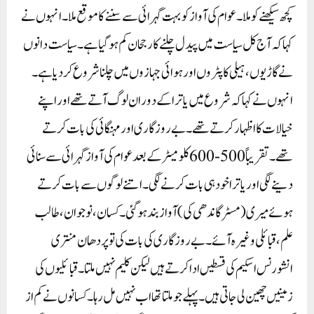
کچھ سیکھنے کو ملا۔ عوام کی آواز کو بہت گہرائی سے سننے کا موقع ملا۔ انہوں نے
کہا کہ آج کل سیاست میں پیدل چلنے کا رجحان کم ہو گیا ہے ۔ سیاست دانوں
نے گاڑیوں، ہیلی کاپٹروں اور ہوائی جہازوں میں چلنا شروع کر دیا ہے ۔
انہوں نے کہا کہ شروع میں یاترا کے دوران لوگ آتے تھے اور اپنے
خیالات کا اظہار کرتے تھے ۔ بے روزگاری اور مہنگائی کی بات کرتے
تھے۔ تقریباً500-600 کلو میٹر کے بعد عوام کی آواز گہرائی سے سنائی
دینے لگی اور یاترا خود ہی بات کرنے لگی۔ اتنے لوگوں سے بات کرتے
ہوئے میری (مسٹر گاندھی کی) آواز بند ہو گئی۔ کسان، نوجوان، طالب
علم، قبائلی وغیرہ آئے ۔ بے روزگاری کی بات کی تو پردھان منتری
انشورنس اسکیم کی قسطیں ادا کرتے ہیں لیکن کلیم نہیں ملتا۔ قبائلیوں کی
زمینیں چھین لی جاتی ہیں۔ پہلے جو ملتا تھا اب نہیں مل رہا۔ کسانوں نے کم از