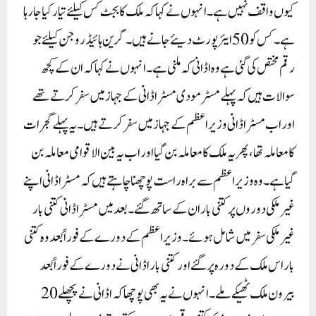
کیوں واقف نہیں ہے ۔ انہوں نے کہا کہ ملک کا بجٹ کس کیلئے تیار کیا جا رہا
ہے ۔ کس کو 50ایئرپورٹ دیئے جانے ہیں۔ گرین ہائیڈروجن کیلئے جو
رقم مختص کی گئی ہے وہ اڈانی کہ ملنی ہے ۔انہوں نے کہا کہ ان کے کچھ
سوالات ہیں کہ پہلے مسٹر مودی مسٹر اڈانی کے جہاز میں سفر کرتے تھے
اور اب مسٹر اڈانی وزیر اعظم کے جہاز میں سفر کرتے ہیں۔ یہ پہلے گجرات
کا معاملہ تھا، پھر یہ ملک کا معاملہ بن گیا اور اب یہ بین الاقوامی معاملہ بن
گیا ہے ۔ وہ وزیر اعظم سے براہ راست پوچھنا چاہتے ہیں کہ مسٹر اڈانی اپنے
غیر ملکی دوروں پر کتنی بار ان کے ساتھ گئے ۔ بعد میں مسٹر اڈانی کتنی بار
غیر ملکی سفر میں شامل ہوئے ۔ وزیر اعظم کے دورے کے فوراً بعد وہ کتنی
بار اس ملک کے دورہ پر گئے اور کتنی بار اڈانی نے دورے کے فوراً بعد
بیرون ملک ٹھیکے ملے ۔ انہوں نے یہ بھی پوچھا کہ اڈانی نے پچھلے 20