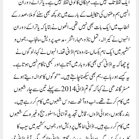
ایک لفظ تک نہیں ہے ۔ مہنگائی کا کوئی لفظ نہیں ہے ۔ یاترا کے دوران
انہیں ہم وطنوں کی تکالیف کے بارے میں جو کچھ بھی سننے کو ملا، صدر کے
خطاب میں ایک بات بھی نہیں تھی۔ انھوں نے بتایا کہ یاترا کے دوران
انہوں نے کیرالہ، تمل ناڈو، مہاراشٹر، مدھیہ پردیش، پنجاب، جموں و
کشمیر میں ایک نام یکساں سنا، وہ نام اڈانی تھا۔ انہوں نے کہا، لوگوں نے
پوچھا کہ یہ اڈانی کسی بھی کاروبار میں آتا ہے اور کبھی ناکام نہیں ہوتا ہے ۔
یہ کیسے ہو رہا ہے ، ہم بھی سیکھنا چاہتے ہیں۔”لوگوں کا حوالہ دیتے ہوئے
مسٹر گاندھی نے کہا کہ گوتم اڈانی 2014 سے پہلے تین سے چار شعبوں
میں کام کرتے تھے ۔ اب وہ آٹھ سے دس شعبوں میں کام کر رہے ہیں۔
بندرگاہوں، ہوائی اڈوں، قابل تجدید توانائی، اسٹوریج وغیرہ کے شعبوں
میں کام کررہے ہیں۔ اڈانی ہماچل پردیش اور جموں و کشمیر میں سیب کا