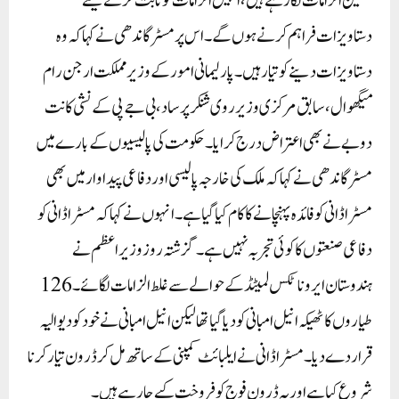
سنگین الزامات لگا رہے ہیں، انہیں الزامات کو ثابت کرنے کیلئے
دستاویزات فراہم کرنے ہوں گے ۔ اس پر مسٹر گاندھی نے کہا کہ وہ
دستاویزات دینے کو تیار ہیں۔ پارلیمانی امور کے وزیر مملکت ارجن رام
میگھوال، سابق مرکزی وزیر روی شنکر پرساد، بی جے پی کے نشی کانت
دوبے نے بھی اعتراض درج کرایا۔حکومت کی پالیسیوں کے بارے میں
مسٹر گاندھی نے کہا کہ ملک کی خارجہ پالیسی اور دفاعی پیداوار میں بھی
مسٹر اڈانی کو فائدہ پہنچانے کا کام کیا گیا ہے ۔ انہوں نے کہا کہ مسٹر اڈانی کو
دفاعی صنعتوں کا کوئی تجربہ نہیں ہے ۔ گزشتہ روز وزیر اعظم نے
ہندوستان ایروناٹکس لمیٹڈ کے حوالے سے غلط الزامات لگائے ۔ 126
طیاروں کا ٹھیکہ انیل امبانی کو دیا گیا تھا لیکن انیل امبانی نے خود کو دیوالیہ
قرار دے دیا۔ مسٹر اڈانی نے ایلبائٹ کمپنی کے ساتھ مل کر ڈرون تیار کرنا
شروع کیا ہے اور یہ ڈرون فوج کو فروخت کیے جا رہے ہیں۔