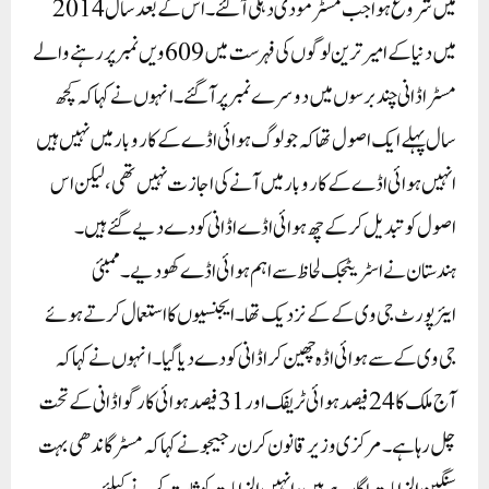
میں شروع ہوا جب مسٹر مودی دہلی آ گئے ۔ اس کے بعد سال 2014
میں دنیا کے امیر ترین لوگوں کی فہرست میں 609 ویں نمبر پر رہنے والے
مسٹر اڈانی چند برسوں میں دوسرے نمبر پر آگئے ۔انہوں نے کہا کہ کچھ
سال پہلے ایک اصول تھا کہ جو لوگ ہوائی اڈے کے کاروبار میں نہیں ہیں
انہیں ہوائی اڈے کے کاروبار میں آنے کی اجازت نہیں تھی، لیکن اس
اصول کو تبدیل کر کے چھ ہوائی اڈے اڈانی کو دے دیے گئے ہیں۔
ہندستان نے اسٹریٹجک لحاظ سے اہم ہوائی اڈے کھو دیے ۔ ممبئی
ایئرپورٹ جی وی کے کے نزدیک تھا۔ ایجنسیوں کا استعمال کرتے ہوئے
جی وی کے سے ہوائی اڈہ چھین کر اڈانی کو دے دیا گیا۔ انہوں نے کہا کہ
آج ملک کا 24 فیصد ہوائی ٹریفک اور 31 فیصد ہوائی کارگو اڈانی کے تحت
چل رہا ہے ۔مرکزی وزیر قانون کرن رجیجو نے کہا کہ مسٹر گاندھی بہت