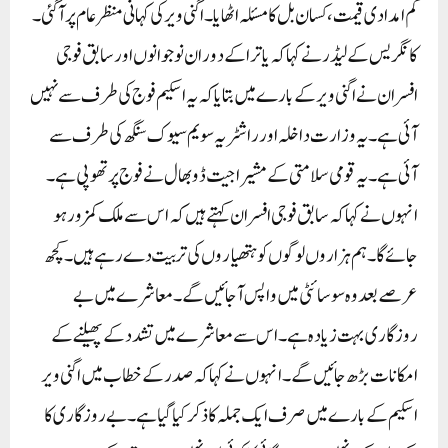
کم امدادی قیمت، کسان بل کا مسئلہ اٹھایا۔ اگنی ویر کی کہانی منظر عام پر آگئی۔
کانگریس کے لیڈر نے کہا کہ یاترا کے دوران نوجوانوں اور سابق فوجی
افسران نے اگنی ویر کے بارے میں بتایا کہ یہ اسکیم فوج کی طرف سے نہیں
آئی ہے ۔ یہ وزارت داخلہ اور راشٹریہ سویم سیوک سنگھ کی طرف سے
آئی ہے ۔ یہ قومی سلامتی کے مشیر اجیت ڈوبھال نے فوج پر تھوپی ہے ۔
انہوں نے کہا کہ سابق فوجی افسران کہتے ہیں کہ اس سے ملک کمزور ہو
جائے گا۔ ہم ہزاروں لوگوں کو ہتھیاروں کی تربیت دے رہے ہیں۔ کچھ
عرصے بعد وہ سوسائٹی میں واپس آجائیں گے ۔ معاشرے میں بے
روزگاری بہت زیادہ ہے ۔ اس سے معاشرے میں تشدد کے پھیلنے کے
امکانات بڑھ جائیں گے ۔انہوں نے کہا کہ صدر کے خطاب میں اگنی ویر
اسکیم کے بارے میں صرف ایک جملہ کا ذکر کیا گیا ہے ۔ بے روزگاری کا