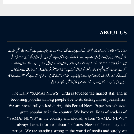
ABOUT US
روزنامہ ’’سماج نیوز‘‘ اُردو دہلی اپنی اشاعتوں کے ذریعے پورے ملک میں اہم خدمات انجام دے رہا ہے۔ ملکی وبیرونی سطح پر ہمارے
قارئین وناظرین کی ایک طویل فہرست ہے۔ ویب سائٹ کے ذریعہ انہیں اپنے وطنی، دینی وملی بھائیوں کی خبریں موصول ہوتی
ہیں۔samajnews.inسائٹ عوام اور انفراد میں دنیا بھر کی قابل اعتماد خبریں پیش کرتا ہے۔ ویب سائٹ سیاسی، خیالات،
تبصرے، تجارت، کھیل، فلم، ٹیکنالوجی جیسی خبریں پیش کرتا ہے۔ ’’سماج نیوز‘‘ کی شروعات 10مئی 2016 سے ہوئی جو اب
ملک کے کروڑوں افراد تک اپنی آواز کامیابی سے پہنچا رہا ہے۔ ’’سماج نیوز‘‘ کے قارئین وناظرین ہمیں اپنے قیمتی مشورے سے آگاہ
کریں یا بتائیں جس سے ہم اپنے ویب سائٹ کو اور مزید بہتر بناسکیں۔ (ایڈیٹر سماج نیوز)
The Daily “SAMAJ NEWS” Urdu is touched the market stall and is
becoming popular among people due to its distinguished journalism.
We are proud fully asked during this Period News Paper has achieved
grate popularity in the country. We have millions of readers of
“SAMAJ NEWS” in the country and abroad, whom “SAMAJ NEWS”
always keeps informed about the Latest News of the country and
nation. We are standing strong in the world of media and surely we