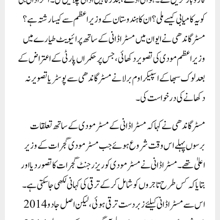
کاروبار کریں گے ۔ ہوائی اڈے ، بندرگاہیں اڈانی چلائیں گی۔ آخر اڈانی جی
کو یہ کامیابی کیسے ملی؟ ان کا ہندوستان کے وزیر اعظم سے کیسا رشتہ ہے ؟
مسٹر گاندھی نے ایوان میں مسٹر اڈانی کے ساتھ پرائیویٹ طیارے میں
وزیر اعظم مودی کی تصویر دکھائی، جس پر حکمراں پارٹی کے اعتراض کے
بعد لوک سبھا کے اسپیکر اوم برلا نے مسٹر گاندھی سے پوسٹر یا تصویر نہ
دکھانے کی درخواست کی۔
مسٹر گاندھی نے کہا کہ مسٹر اڈانی کے مسٹر مودی کے ساتھ تعلقات
برسوں پہلے اس وقت شروع ہوئے جب مسٹر مودی گجرات کے وزیر
اعلیٰ تھے ۔ مسٹر اڈانی نے مسٹر مودی کو ریزرجنٹ گجرات کا تصور دیا اور
بتایا کہ کس طرح تاجروں کو شامل کرکے ترقی کی کہانی لکھی جا سکتی ہے ۔
اس سے مسٹر اڈانی کیلئے زبردست ترقی ہوئی، لیکن اصل جادو 2014