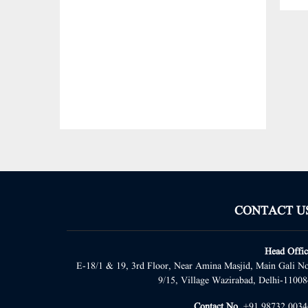
CONTACT U
Head Offic
E-18/1 & 19, 3rd Floor, Near Amina Masjid, Main Gali No
9/15, Village Wazirabad, Delhi-11008
Contact No.
+91 98732 0034