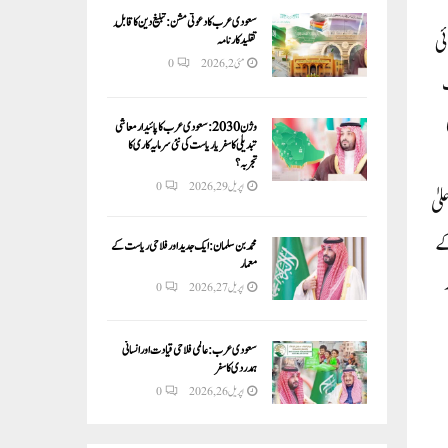
سعودی عرب کا دعوتی مشن: تبلیغ دین کا قابلِ
ئی
تقلید کارنامہ
مئی 2, 2026
0
وژن 2030:سعودی عرب کا پائیدار معاشی
تبدیلی کا سفر یا ریاست کی نئی سرمایہ کاری کا
تجربہ؟
اپریل 29, 2026
0
یٰ
کے
محمد بن سلمان: ایک جدید اور فلاحی ریاست کے
معمار
اپریل 27, 2026
0
سعودی عرب: عالمی فلاحی قیادت اور انسانی
ہمدردی کا سفر
اپریل 26, 2026
0