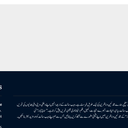
S
ونی سطح پر ہمارے قارئین وناظرین کی ایک طویل فہرست ہے۔ ویب سائٹ کے ذریعہ انہیں اپنے وطنی، دینی وملی بھائیوں کی خبریں
e
بریں پیش کرتا ہے۔ ویب سائٹ سیاسی، خیالات، تبصرے، تجارت، کھیل، فلم، ٹیکنالوجی جیسی خبریں پیش کرتا ہے۔ ’’سماج نیوز‘‘ کی
.
۔ ’’سماج نیوز‘‘ کے قارئین وناظرین ہمیں اپنے قیمتی مشورے سے آگاہ کریں یا بتائیں جس سے ہم اپنے ویب سائٹ کو اور مزید بہتر بناسکیں۔
4
6