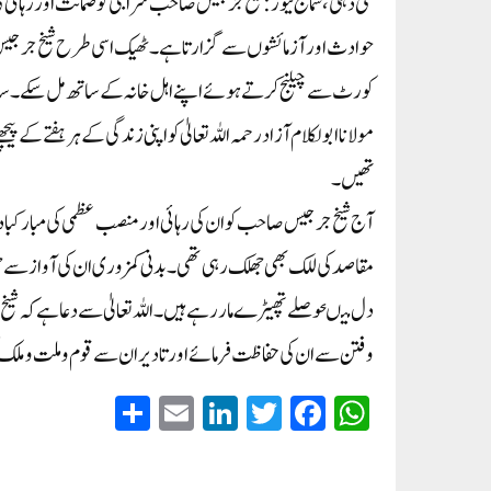
نئی دہلی، سماج نیوز:شیخ جرجیس صاحب سراجی کو ضمانت اور رہائی 
حوادث اور آزمائشوں سے گزارتا ہے۔ ٹھیک اسی طرح شیخ جرجیس صاح
کورٹ سے چیلنج کرتے ہوئے اپنے اہل خانہ کے ساتھ مل سکے۔ سا
مولانا ابولکلام آزاد رحمہ اللہ تعالیٰ کو اپنی زندگی کے ہر ہفتے ک
تھیں۔
آج شیخ جرجیس صاحب کو ان کی رہائی اور منصب عظمی کی مبارکبادی 
مقاصد کی للک بھی جھلک رہی تھی۔ بدنی کمزوری ان کی آواز سے ج
دل میںحوصلے تھپیڑے مار رہے ہیں۔ اللہ تعالیٰ سے دعا ہے کہ ش
وفتن سے ان کی حفاظت فرمائے اور تادیر ان سے قوم وملت وملک ک
S
E
Li
T
Fa
W
ha
m
nk
wi
ce
ha
re
ail
ed
tte
bo
ts