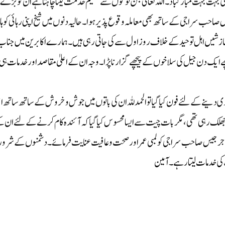
کی بہت بہت مبارکباد۔ اللہ تعالیٰ جن لوگوں سے عظیم خدمت لینا چاہتا ہے ان کو بڑے
ب سراجی کے ساتھ بھی معاملہ وقوع پذیر ہوا۔ حالیہ دنوں میں شیخ اپنی رہائی کو ہا
زشیں اہل توحید کے خلاف روز اول سے کی جاتی رہی ہیں۔ ہمارے اکابرین میں جناب
ے پیچھے ایک دن جیل کی سلاخوں کے پیچھے گزارنا پڑا۔ وجہ ان کے اعلیٰ مقاصد اور خدمات ہی
دینے کے لئے فون کیا گیا تو الحمد للہ ان کی باتوں میں جوش وخروش کے ساتھ ساتھ اعل
ھلک رہی تھی، مگر بات چیت سے ایسا محسوس کیا گیا کہ آئندہ کام کرنے کے لئے ان 
یخ جرجیس صاحب سراجی کو لمبی عمر اور صحت وعافیت عنایت فرمائے۔ دشمنوں کے شرور
ی خدمات لیتا رہے۔ آمین