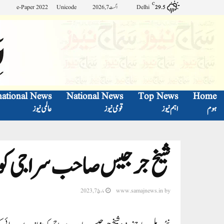
C
Delhi
اگست 7, 2026
Unicode
e-Paper 2022
29.5
national News
National News
Top News
Home
ہوم
اہم نیوز
قومی نیوز
عالمی نیوز
شیخ جرجیس صاحب سراجی کو مب
by
www.samajnews.in
مارچ 7, 2023