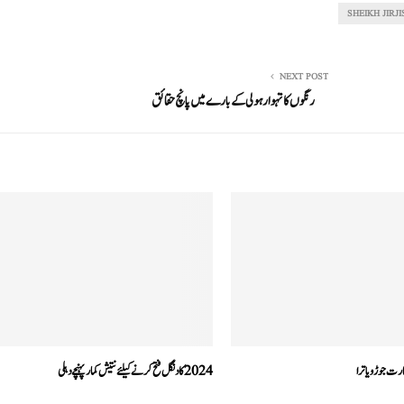
SHEIKH JIRJI
NEXT POST
رنگوں کا تہوار ہولی کے بارے میں پانچ حقائق
ارت جوڑو یاترا
2024کا دنگل فتح کرنے کیلئے نتیش کمار پہنچے دہلی