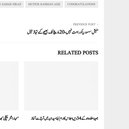
In
r
ok
A
S SAHAB SIRAJI
MUTIUR RAHMAN AZIZ
CONGRATULATIONS
pp
PREVIOUS POST
منیش سسودیا کو راحت نہیں، 20مارچ تک بھیجے گئے تہاڑ جیل
RELATED POSTS
جمعیۃ علماء ہند کے 34ویں اجلاس کارام لیلا میدان میں آج سے آغاز
‘مہاراشٹر پہنچی ’بھ