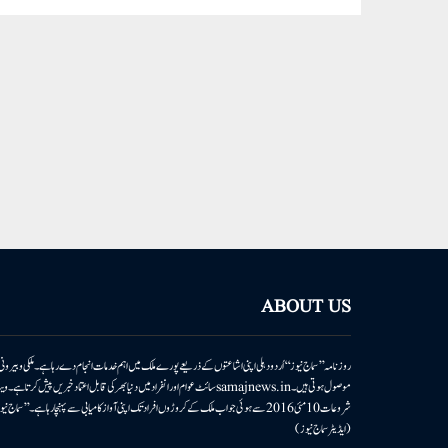
ABOUT US
روزنامہ ’’سماج نیوز‘‘ اُردو دہلی اپنی اشاعتوں کے ذریعے پورے ملک میں اہم خدمات انجام دے رہا ہے۔ ملکی وبیر
موصول ہوتی ہیں۔samajnews.inسائٹ عوام اور انفراد میں دنیا بھر کی قابل اعتماد خ
شروعات 10مئی 2016 سے ہوئی جو اب ملک کے کروڑوں افراد تک اپنی آواز کامیابی سے پہنچا رہا ہے
(ایڈیٹر سماج نیوز)