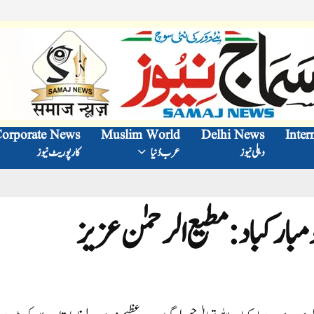
orporate News
Muslim World
Delhi News
Inter
دہلی نیوز
عرب دُنیا
کارپوریٹ نیوز
ارکباد: مطیع الرحمٰن عزیز