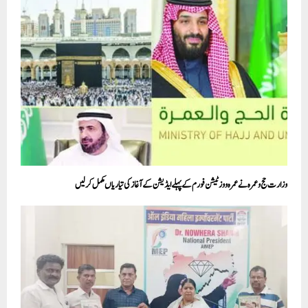
وزارت حج و عمرہ نے عمرہ و وزٹیشن فورم کے پہلے ایڈیشن کے آغاز کی تیاریاں مکمل کرلیں