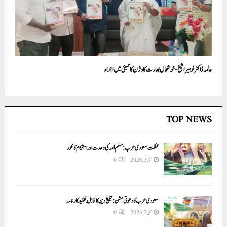
عالمہ ڈاکٹر نوہیرا شیخ- خوشحال بھارت کا وژن کا ممبئی میں اجراء
TOP NEWS
مملکت سعودی عرب: مسلم اُمہ کی وحدت اور استحکام کا محور
مئی 3, 2026
0
سعودی عرب کا دعوتی مشن: تبلیغ دین کا قابلِ تقلید کارنامہ
مئی 2, 2026
0