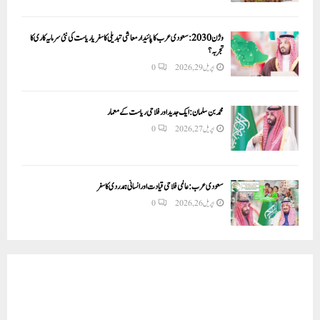
وژن 2030:سعودی عرب کا پائیدار معاشی تبدیلی کا سفر یا ریاست کی نئی سرمایہ کاری کا
تجربہ؟
اپریل 29, 2026
0
محمد بن سلمان: ایک جدید اور فلاحی ریاست کے معمار
اپریل 27, 2026
0
سعودی عرب: عالمی فلاحی قیادت اور انسانی ہمدردی کا سفر
اپریل 26, 2026
0