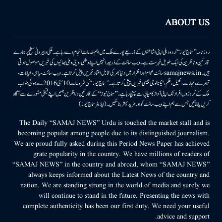
ABOUT US
روزنامہ ’’سماج نیوز‘‘ اُردو دہلی اپنی اشاعتوں کے ذریعے پورے ملک میں اہم خدمات انجام دے رہا ہے۔ ملکی وبیرونی سطح پر ہمارے
قارئین وناظرین کی ایک طویل فہرست ہے۔ ویب سائٹ کے ذریعہ انہیں اپنے وطنی، دینی وملی بھائیوں کی خبریں موصول ہوتی
ہیں۔samajnews.inسائٹ عوام اور انفراد میں دنیا بھر کی قابل اعتماد خبریں پیش کرتا ہے۔ ویب سائٹ سیاسی، خیالات،
تبصرے، تجارت، کھیل، فلم، ٹیکنالوجی جیسی خبریں پیش کرتا ہے۔ ’’سماج نیوز‘‘ کی شروعات 10مئی 2016 سے ہوئی جو اب
ملک کے کروڑوں افراد تک اپنی آواز کامیابی سے پہنچا رہا ہے۔ ’’سماج نیوز‘‘ کے قارئین وناظرین ہمیں اپنے قیمتی مشورے سے آگاہ
کریں یا بتائیں جس سے ہم اپنے ویب سائٹ کو اور مزید بہتر بناسکیں۔ (ایڈیٹر سماج نیوز)
The Daily “SAMAJ NEWS” Urdu is touched the market stall and is
becoming popular among people due to its distinguished journalism.
We are proud fully asked during this Period News Paper has achieved
grate popularity in the country. We have millions of readers of
“SAMAJ NEWS” in the country and abroad, whom “SAMAJ NEWS”
always keeps informed about the Latest News of the country and
nation. We are standing strong in the world of media and surely we
will continue to stand in the future. Presenting the news with
complete authenticity has been our first duty. We need your useful
advice and support.