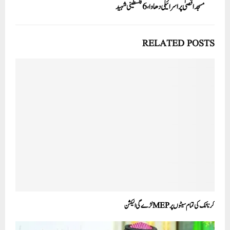
مسجد اقصیٰ پر اسرائیلی دھاوا، 6 فلسطینی شہید
RELATED POSTS
کرناٹک کی تمام سیٹوں پرMEPلڑے گی الیکشن