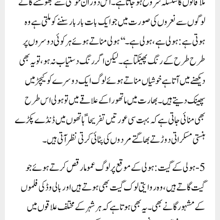
ملاقاتوں کا سلسلہ شروع ہو جاتا ہے۔اس دوران خوشی سے جھومتے گاتے
لوگوں سے نعروں کی صورت میں جو ایک بات بار بار سننے کو ملتی ہے وہ
ہوتی ہے: ہولی ہے، ہولی ہے۔‘‘ہولی مناتے ہوئے ہر کوئی دوسروں پر
طرح طرح کے رنگ پھینکتا ہے۔ لیکن اگر رنگ دستیاب نہ ہو، تو یہ بھی
دیکھنے میں آتا ہے خوشیاں مناتے ہوئے لوگ ایک دوسرے کو کیچڑ میں
پھینک دیتے ہیں۔ بھارت میں ماتھورا کے علاقے میں تو ہولی اس طرح
بھی منائی جاتی ہے کہ بہت سی عورتیں تفریحاﹰ ہاتھوں میں ڈنڈے پکڑے
ہنستی مسکراتی دوڑتے بھاگتے مردوں کی پٹائی کرتی نظر آتی ہیں۔
5-ہولی کے گیت: ہولی کے موقع پر لوگ عموما رقص کرتے ہوئے جو
گیت گاتے ہیں، وہ روایتی لوک گیت بھی ہوتے ہیں اور بالی وڈ کی فلموں
کے مشہور گانے بھی۔ یہ بھی ہوتا ہے کہ ہر شہر کے مختلف علاقوں میں