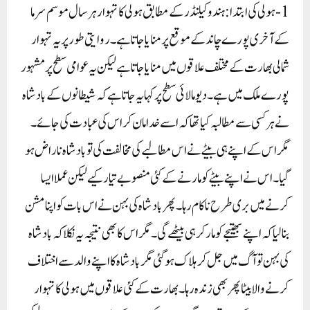
1- ہولی کی ابتدا:ہندو کیلنڈر کے مطابق ہولی کا تہوار ہر سال موسم سرما
کے آخری پورے چاند کے موقع پر منایا جاتا ہے۔ روایتی طور پر یہ تہوار
شمالی بھارت کے مختلف علاقوں میں منایا جاتا ہے لیکن یہ عوامی سطح پر مشہور
پورے ملک میں ہے۔دیو مالائی سطح پر کہا یہ جاتا ہے کہ شیطانوں کے بادشاہ
نے ہر کسی سے مطالبہ کیا تھا کہ اسے خدا مان کر اس کی عبادت کی جائے۔
مگر اس کے اپنے ہی بیٹے نے اس مطالبے کی مخالفت کی تو بادشاہ ناراض ہو
گیا۔ اس نے اپنے بیٹے کو مارنے کے کئی منصوبے تیار کیے لیکن عملا ایسا
کرنے میں بری طرح ناکام رہا۔ پھر بادشاہ کی بہن نے اس بات کو اپنا مشن
بنا لیا کہ اپنے بھتیجے کو مار کر ہی بیٹھے گی۔ مگر اس کا بھی نتیجہ یہ نکلا کہ بادشاہ
کی بہن تو آگ میں جل کر ہلاک ہو گئی مگر بادشاہ کا اپنے والد سے اختلاف
کرنے والا بیٹا پھر بھی زندہ رہا۔بھارت کے کئی علاقوں میں ہولی کا تہوار