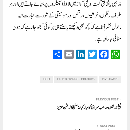
مذہبی یا ثقافتی گیت اونچی آواز میں لاؤڈ اسپیکروں پر بجائے جاتے ہیں اور ہر
طرف رنگوں، خوشیوں، رقص اور موسیقی کے شورسے عبارت ایسا
ماحول نظر آتا ہے کہ کچھ بھی دیکھتے یا سنتے ہی ہر کوئی سمجھ جاتا ہے کہ ہولی
منائی جا رہی ہے۔
S
E
Li
T
Fa
W
ha
m
nk
wi
ce
ha
re
ail
ed
tte
bo
ts
In
r
ok
A
HOLI
HE FESTIVAL OF COLOURS
FIVE FACTS
pp
PREVIOUS POST
شیخ جرجیس صاحب سراجی کو مبارکباد: مطیع الرحمٰن عزیز
NEXT POST