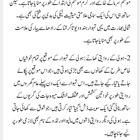
موسم سرما کے خاتمے اور گرم موسم کی ابتدا کے طور پر منایا جاتا ہے۔ لیکن
ساتھ ہی اس کی ایک سماجی علامتی حیثیت نیکی کی بدی پر فتح کی بھی ہے۔
شمالی بھارت میں یہی تہوار ہندو دیوتا کرشنا کے رادھا سے پیار کی علامت
کے طور پر بھی منایا جاتا ہے۔
2- ہولی کے روایتی کھانے: ہولی کے تہوار کے موقع پر تمام خوشیاں
خاص طرح کے کھانوں سے بھی جڑی ہوتی ہیں، جو اس موقع پر پکائے
جاتے یا تیار کیے جاتے ہیں۔ اس تہوار سے ایک دن پہلے عام گھروں میں
روایتی طور پر خواتین کشمش اور مختلف خشک میوہ جات کی گریوں کے
ساتھ بنائی گئی ایک سویٹ ڈش ‘گجیا‘ تیار کرتی ہیں، جو شوق سے کھائی جاتی
ہے۔ ہولی کی دیگر روایتی ڈشوں میں مالپوا اور لڈو کے نام بھی لازمی طور پر
لیے جانا چاہیں۔