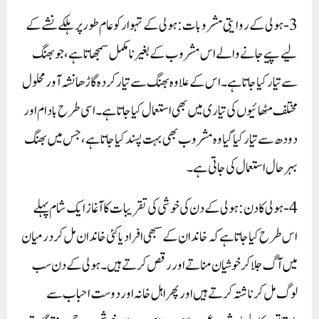
3-ہولی کے روایتی مشروبات: ہولی کے تہوار کو عام طور پر ہلکے نشے کے
لیے پیے جانے والے اس مشروب کے بغیر نامکمل سمجھاتا ہے، جو بھنگ
سے تیار کیا جاتا ہے۔ اس کے علاوہ بھنگ سے تیار کردہ گاڑھا نشہ آور محلول
مختلف مٹھائیوں کی تیاری میں بھی استعمال کیا جاتا ہے۔ اسی طرح بادام اور
دودھ سے تیار کیا گیا وہ مشروب بھی بہت پسند کیا جاتا ہے، جس میں بھنگ
بہرحال استعمال کی جا تی ہے۔
4- ہولی کا دن:ہولی کے دن کی خوشی کی تقریبات کا آغاز ایک شام پہلے
اس طرح کیا جاتا ہے کہ خاندان کے سبھی افراد یا کئی خاندان مل کر درمیان
میں آگ جلا کر خوشیان مناتے اور رقص کرتے ہیں۔ ہولی کے دن سب
لوگ مل کر ناشتہ کرتے ہیں اور پھر اہل خانہ اور دوست احباب سے