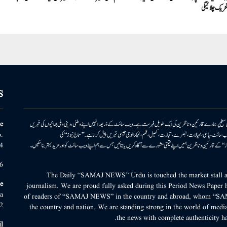
حریک چلائیگی
S
ونی سطح پر ہمارے قارئین وناظرین کی ایک طویل فہرست ہے۔ ویب سائٹ کے ذریعہ انہیں اپنے وطنی، دینی وملی بھائیوں کی خبریں
e
بریں پیش کرتا ہے۔ ویب سائٹ سیاسی، خیالات، تبصرے، تجارت، کھیل، فلم، ٹیکنالوجی جیسی خبریں پیش کرتا ہے۔ ’’سماج نیوز‘‘ کی
.
۔ ’’سماج نیوز‘‘ کے قارئین وناظرین ہمیں اپنے قیمتی مشورے سے آگاہ کریں یا بتائیں جس سے ہم اپنے ویب سائٹ کو اور مزید بہتر بناسکیں۔
4
6
The Daily “SAMAJ NEWS” Urdu is touched the market stall an
e
journalism. We are proud fully asked during this Period News Paper h
a
of readers of “SAMAJ NEWS” in the country and abroad, whom “SA
2
the country and nation. We are standing strong in the world of media
the news with complete authenticity ha
l