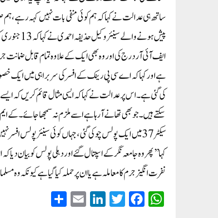
ساتھ ہی عدالت نے کہا کہ ہم کوئی منفی بات نہیں کہہ رہے، ہم
پیش ہونے وا
ایف آئی آر درج کی اور وہ بھی ایک کے علاوہ تمام قابل ضمانت
ہے اور کہا کہ اے سی پی رینک کے افسر کی سربراہی میں ایک خصو
کی گئی ہے۔اس پر عدالت نے کہا کہ ایسی مثال قائم کریں کہ ایسے ا
سیکٹر 37 میں ایک پولس چوکی گئی، جہاں کوئی سینئر پولس ا
کہا’’پھر وہ جامعہ نگر کے اسپتال گئے اور دہلی پولس کو بیان دیا کہ ا
نفرت انگیز جرم کا معاملہ ہے یا ان پر حملہ کیا گیا ہے کیونکہ وہ مسلم
S
E
Li
T
Fa
W
ha
m
nk
wi
ce
ha