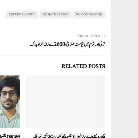
re
ail
ed
tte
bo
ts
In
r
ok
A
SUPREME COURT
ON HATE SPEECH
NO COMPROMISE
pp
PREVIOUS POST
ترکی اور شام میں قیامت صغریٰ،2600سے زائد افراد ہلاک
RELATED POSTS
مجھے روکنے والے سازشیوں کا مقصد مجھے نقصان پہنچانا نہیں تھا، بلکہ
الفلاح فاؤنڈیشن