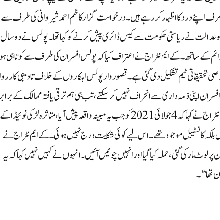
 صرف اپنے درد کا اظہار کر رہے ہیں۔درخواست گزار کاظم احمد شیروانی کی طرف سے
لے سینئر وکیل حذیفہ احمدی نے کہا کہ 13 جنوری کو عدالت نے ریاستی حکومت سے کیس ڈائری پیش کرنے کو کہا تھا۔ پولس نے دو سال
 جرائم کے ساتھ۔کے ایم نٹراج نے اعتراف کیا کہ پولس افسران کی طرف سے کوتاہی ہو
صی تحقیقاتی ٹیم تشکیل دی گئی ہے۔ قصوروار پولس اہلکاروں کے خلاف تادیبی کارروا
فسران اپنی ذمہ داری سے انحراف نہیں کر سکتے، تب ہی ہم ترقی یافتہ ممالک کے برابر ا
سکتے ہیں۔ جو بھی تھانے آ رہا ہے اسے ملزم نہ سمجھا جائے۔کے ایم نٹراج نے کہا کہ 4 جولائی 2021 کو جب یہ مبینہ واقعہ پیش آیا، متاثرہ لڑکی نوئیڈا کے
فسر نہیں بلکہ کانسٹیبل موجود تھے۔ اس لیے کوئی شکایت درج نہیں ہوئی۔کے ایم نٹراج نے
ن پر لوٹ مار کی گئی، حملہ کیا گیا اور انہیں چوٹیں آئیں۔ انہوں نے کہیں نہیں کہا کہ یہ
ان تھا‘‘۔