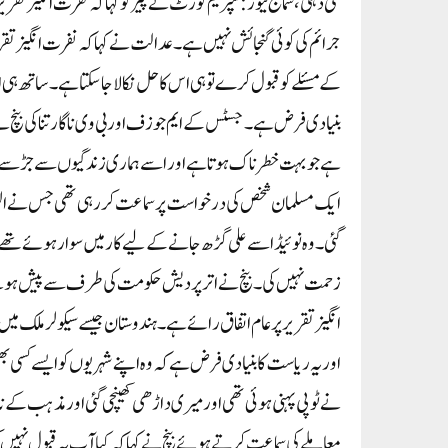
نئی دہلی، سماج نیوز: سپریم کورٹ نے پیر کو کہا کہ نفرت انگیز تقری
جرائم کی کوئی گنجائش نہیں ہے۔ عدالت نے کہا کہ نفرت انگیز تقریر
کے مسئلے کو قبول کرے تو ہی اس کا حل نکالا جاسکتا ہے۔ ساتھ ہی ا
بنیادی فرض ہے۔ جسٹس کے ایم جوزف اور بی وی ناگارتنا کی بنچ نے ک
ہے جو بہت خطرناک ہوتا ہے اور اسے ہماری زندگیوں سے جڑ سے اکھاڑ 
گئی۔ وہ نوئیڈا سے علی گڑھ جانے کے لیے کار میں سوار ہوئے تھے
زحمت نہیں کی۔ بنچ نے اتر پردیش حکومت کی طرف سے پیش ہونے
انگیز تقریر پر عام اتفاق رائے ہے۔ ہندوستان جیسے سیکولر ملک میں
اور یہ ریاست کا بنیادی فرض ہے کہ وہ اپنے شہریوں کو ایسے کسی ب
معاملے کی سماعت کرتے ہوئے بنچ نے کہا کہ کیا آپ یہ قبول نہی