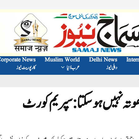
orporate News
Muslim World
Delhi News
Inter
دہلی نیوز
عرب دُنیا
کارپوریٹ نیوز
مجھوتہ نہیں ہوسکتا:سپریم کورٹ