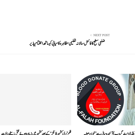
NEXT POST
ضلعی سطح کا فائنل سالانہ تعلیمی مظاہرہ کامیابی کیساتھ اختتام پذیر
 (بلڈ ڈونیٹ گروپ) آئندہ سال سے ’خون عطیہ
فلم ’دی کشمیر فائلز‘ کے بعد کشمیر میں زیادہ ہوئے قتل: سنجے راؤت