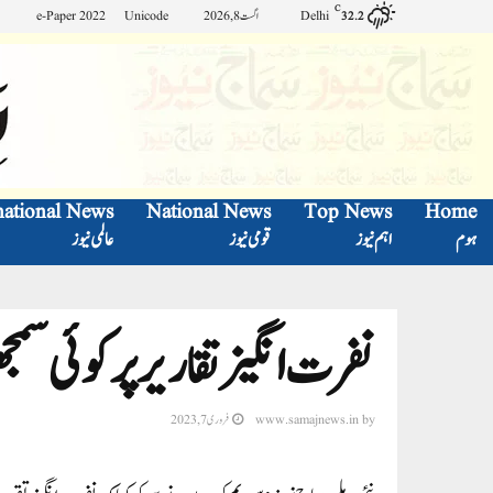
C
Delhi
اگست 8, 2026
Unicode
e-Paper 2022
32.2
national News
National News
Top News
Home
ہوم
اہم نیوز
قومی نیوز
عالمی نیوز
نفرت انگیز تقاریر پر کوئی س
by
www.samajnews.in
فروری 7, 2023