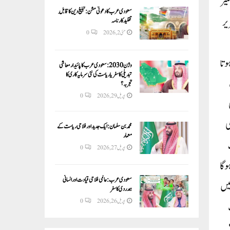
گیز
سعودی عرب کا دعوتی مشن: تبلیغ دین کا قابلِ
یر
تقلید کارنامہ
مئی 2, 2026
0
وتا
وژن 2030:سعودی عرب کا پائیدار معاشی
تبدیلی کا سفر یا ریاست کی نئی سرمایہ کاری کا
تجربہ؟
اپریل 29, 2026
0
ی
ی
محمد بن سلمان: ایک جدید اور فلاحی ریاست کے
معمار
اپریل 27, 2026
0
وگا
سعودی عرب: عالمی فلاحی قیادت اور انسانی
میں
ہمدردی کا سفر
اپریل 26, 2026
0
شام 6 بجے تک