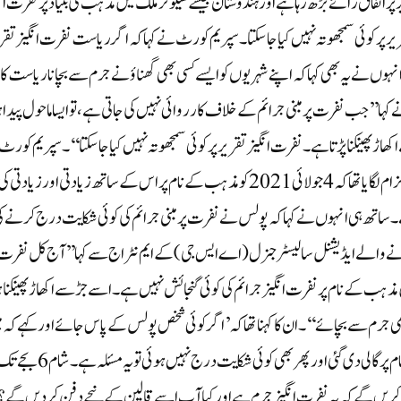
ر پر اتفاق رائے بڑھ رہا ہے اور ہندوستان جیسے سیکولر ملک میں مذہب کی بنیاد پر نفرت ان
 پر کوئی سمجھوتہ نہیں کیا جا سکتا۔ سپریم کورٹ نے کہا کہ اگر ریاست نفرت انگیز تقر
نہوں نے یہ بھی کہا کہ اپنے شہریوں کو ایسے کسی بھی گھناؤنے جرم سے بچانا ریاست کا
ہا’’جب نفرت پر مبنی جرائم کے خلاف کارروائی نہیں کی جاتی ہے، تو ایسا ماحول پیدا ہ
پھینکنا پڑتا ہے۔ نفرت انگیز تقریر پر کوئی سمجھوتہ نہیں کیا جا سکتا‘‘۔ سپریم کورٹ
ایک مسلمان شخص کی درخواست پر سماعت کر رہی تھی جس نے الزام لگایا تھا کہ 4 جولائی 2021 کو مذہب کے نام پر اس کے ساتھ زیادتی اور زیادتی ک
۔ ساتھ ہی انہوں نے کہا کہ پولس نے نفرت پر مبنی جرائم کی کوئی شکایت درج کرنے ک
 والے ایڈیشنل سالیسٹر جنرل (اے ایس جی) کے ایم نٹراج سے کہا’’آج کل نفرت
 مذہب کے نام پر نفرت انگیز جرائم کی کوئی گنجائش نہیں ہے۔ اسے جڑ سے اکھاڑ پھینکنا ہ
ھی جرم سے بچائے‘‘۔ ان کا کہنا تھا کہ ’اگر کوئی شخص پولس کے پاس جائے اور کہے کہ 
نے ٹوپی پہنی ہوئی تھی اور میری داڑھی کھینچی گئی اور مذہب کے نام پر گالی دی گئی اور پھر بھی کوئی شکایت درج نہیں ہوئی تو یہ مسئلہ ہے۔ 
ں کریں گے کہ یہ نفرت انگیز جرم ہے اور کیا آپ اسے قالین کے نیچے دفن کر دیں گے؟