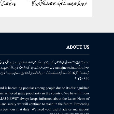
غریبوں کی فلاح و بہبود کے کام کو روکنا تھا: عالمہ ڈاکٹر نوہیرا شیخ
بیداری‘ملک گیر ت
ABOUT US
روزنامہ ’’سماج نیوز‘‘ اُردو دہلی اپنی اشاعتوں کے ذریعے پورے ملک میں اہم خدمات انجام دے رہا ہے۔ ملکی وبیر
موصول ہوتی ہیں۔samajnews.inسائٹ عوام اور انفراد میں دنیا بھر کی قابل اعتماد خ
شروعات 10مئی 2016 سے ہوئی جو اب ملک کے کروڑوں افراد تک اپنی آواز کامیابی سے پہنچا رہا ہے
(ایڈیٹر سماج نیوز)
d is becoming popular among people due to its distinguished
as achieved grate popularity in the country. We have millions
MAJ NEWS” always keeps informed about the Latest News of
 and surely we will continue to stand in the future. Presenting
s been our first duty. We need your useful advice and support.