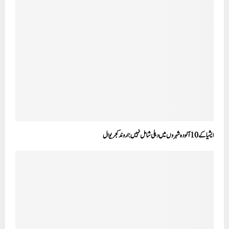
ایشیا کے10 آلودہ شہروں میں دہلی شامل نہیں:اروند کجریوال