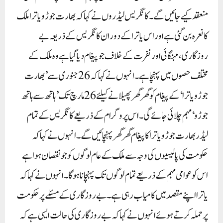
منعقد کیے جائیں گے ۔کانگریس لیڈروں نے کہا کہ بھارت جوڑو یاترا ملک
کا نعرہ بن گئی ہے اوراس یاترا کے دوران کانگریس کے ذریعہ بے
روزگاری، مہنگائی اور نفرت کے خلاف جو پیغام دیا گیا ہے وہ ملک کے
مختلف حصوں میں پہنچا ہے ۔انہوں نے کہا کہ 26جنوری سے ’بھارت
جوڑو یاترا‘ کے پیغام کو گھر گھر پھیلانے کیلئے 26مارچ تک ’ہاتھ سے ہاتھ
جوڑو‘ مہم چلائی جائے گی۔ اس پروگرام کے ذریعے کانگریس کے تمام
لیڈر بھارت جوڑو یاترا کا پیغام گھر گھر پہنچائیں گے ۔ انہوں نے کہا کہ
حکومت کی پالیسیوں کی وجہ سے ملک کے عام لوگوں کو جو نقصان ہوا ہے
اس کو عوامی مہم کے ذریعے تمام لوگوں تک پہنچانا ہوگا۔ انہوں نے کہا کہ
یاترا اپنے مقصد میں کامیاب رہی ہے ۔بے روزگاری کے مسئلے پر حکومت
پر حملہ کرتے ہوئے انہوں نے کہا کہ بے روزگاری کی حالت ایسی ہے کہ