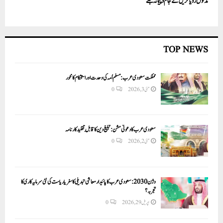
مدتوں رویا کریں گے جام وپیمانہ تجھے
TOP NEWS
مملکت سعودی عرب: مسلم اُمہ کی وحدت اور استحکام کا محور
مئی 3, 2026
0
سعودی عرب کا دعوتی مشن: تبلیغ دین کا قابلِ تقلید کارنامہ
مئی 2, 2026
0
وژن 2030:سعودی عرب کا پائیدار معاشی تبدیلی کا سفر یا ریاست کی نئی سرمایہ کاری کا
تجربہ؟
اپریل 29, 2026
0