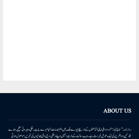
ABOUT US
روزنامہ ’’سماج نیوز‘‘ اُردو دہلی اپنی اشاعتوں کے ذریعے پورے ملک میں اہم خدمات انجام دے رہا ہے۔ ملکی وبیرونی سطح پر ہمارے
قارئین وناظرین کی ایک طویل فہرست ہے۔ ویب سائٹ کے ذریعہ انہیں اپنے وطنی، دینی وملی بھائیوں کی خبریں موصول ہوتی