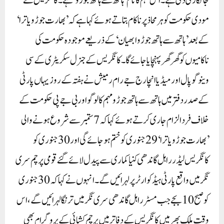
جانکاری دی ہے۔ اس مہم کا نام ’ہاتھ سے ہاتھ جوڑو‘ ہے۔کانگریس نے
مودی حکومت کو ہر محاذ پر ناکام بتاتے ہوئے کہا ہے کہ ’بھارت جوڑو یاترا‘
کے بعد ’ہاتھ سے ہاتھ جوڑو ابھیان‘ کے ذریعے موجودہ حکومت کی
ناکامیوں کو گھر گھر پہنچایا جائے گا۔کانگریس کے جنرل سکریٹری کے سی
وینوگوپال اور میڈیا انچارج جے رام رمیش نے ہفتہ کے روز یہاں پارٹی
کے صدر دفتر میں ہاتھ سے ہاتھ جوڑو مہم کا لوگو اور بی جے پی حکومت کے
خلاف فرد الزام جاری کرتے ہوئے کہا کہ 7ستمبر سے شروع ہونے والی
’بھارت جوڑو یاترا‘ 29جنوری کو ختم ہوجائے گی اور 30جنوری کو
کانگریس لیڈر راہل گاندھی کنیا کماری سے پیدل لائے گئے قومی پرچم سری
نگر میں واقع پارٹی ہیڈکوارٹر پر لہرائیں گے ۔انہوں نے کہا کہ 30جنوری
کو صبح 10 بجے جب مسٹر راہل گاندھی سری نگر میں ترنگا لہرائیں گے ، اس
وقت ملک بھر میں کانگریس کے دفاتر میں پرچم کشائی کے پروگرام بھی