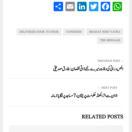
S
E
Li
T
Fa
W
ha
m
nk
wi
ce
ha
re
ail
ed
tte
bo
ts
In
r
ok
A
DELIVERED DOOR TO DOOR
CONGRESS
BHARAT JODO YATRA
pp
THE MESSAGE
PREVIOUS POST
انیس درانی کی وفات میرے لئے ذاتی نقصان: طارق صدیقی
NEXT POST
اذان سے اتراکھنڈ حکومت پریشان، 7مساجد پر لگایا جرمانہ
RELATED POSTS