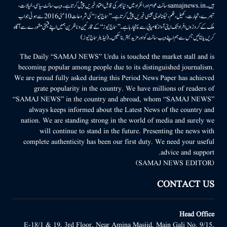
ہیں۔samajnews.inسائٹ عوام اور انفراد میں دنیا بھر کی قابل اعتماد خبریں پیش کرتا ہے۔ ویب سائٹ سیاسی، خیالات،
تبصرے، تجارت، کھیل، فلم، ٹیکنالوجی جیسی خبریں پیش کرتا ہے۔ ’’سماج نیوز‘‘ کی شروعات 10مئی 2016 سے ہوئی جو اب
ملک کے کروڑوں افراد تک اپنی آواز کامیابی سے پہنچا رہا ہے۔ ’’سماج نیوز‘‘ کے قارئین وناظرین ہمیں اپنے قیمتی مشورے سے آگاہ
کریں یا بتائیں جس سے ہم اپنے ویب سائٹ کو اور مزید بہتر بناسکیں۔ (ایڈیٹر سماج نیوز)
The Daily “SAMAJ NEWS” Urdu is touched the market stall and is
becoming popular among people due to its distinguished journalism.
We are proud fully asked during this Period News Paper has achieved
grate popularity in the country. We have millions of readers of
“SAMAJ NEWS” in the country and abroad, whom “SAMAJ NEWS”
always keeps informed about the Latest News of the country and
nation. We are standing strong in the world of media and surely we
will continue to stand in the future. Presenting the news with
complete authenticity has been our first duty. We need your useful
advice and support.
(SAMAJ NEWS EDITOR)
CONTACT US
Head Office
E-18/1 & 19, 3rd Floor, Near Amina Masjid, Main Gali No. 9/15,