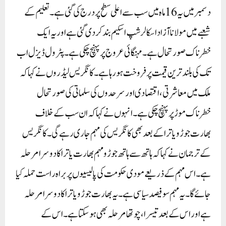
دسمبر میں یہ 16 ماہ میں سب سے اعلی سطح پر درج کی گئی ہے ۔ تعلیم کے
شعبے میں مولانا آزاد اسکالرشپ اسکیم بند کردی گئی ہے اور یہ ایک
خطرناک صورتحال ہے ۔ مہنگائی عروج پر پہنچ چکی ہے ۔ پٹرول ڈیزل اب
تک کی بلند ترین قیمت پر فروخت ہو رہا ہے ۔کانگریس لیڈروں نے کہا کہ
ملک میں معاشرتی، اقتصادی اور سرحدوں کی سلماتی کی صورتحال
خطرناک موڑ پر پہنچ چکی ہے ۔ انہوں نے کہا کہ ان سب کے خلاف
بھارت جوڑو یاترا کے بعد بھی کانگریس کی مہم جاری رہے گی۔کانگریس
کے ترجمان نے کہا کہ ہاتھ سے ہاتھ جوڑو مہم بھارت یاترا کا دوسرا مرحلہ
ہے ۔ اس مہم کے ذریعے مودی حکومت کی پالیسیوں پر براہ راست حملہ کیا
جائے گا۔ یہ مہم سو فیصد سیاسی ہے ۔ یہ بھارت جوڑو یاترا کا دوسرا مرحلہ
ہے اور اس کے بعد تیسرا، چوتھا مرحلہ بھی ہو سکتا ہے ۔ اس کے