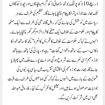
ذریعے 10لاکھ پولنگ بوتھ، ڈھائی لاکھ گرام پنچایتوں اور چھ لاکھ گاؤں
تک بھارت جوڑو یاترا کا پیغام پہنچایا جائے گا۔ تنظیم کی طرف سے ہر
ریاست میں کوشش کی جائے گی کہ راہل گاندھی کی طرف سے ایک صفحہ
کا پیغام اور حکومت کے خلاف ایک صفحے کا فرد الزام گھر گھر پہنچایا جائے ۔
انہوں نے کہا کہ حکومت کے خلاف کانگریس کا نعرہ ’’کچھ کا ساتھ خود کا
وکاس، سب کے ساتھ وشواس گھات‘‘ہے اور پارٹی کی ’ہاتھ سے ہاتھ
جوڑو مہم‘ اسی نعرے سے شروع ہوگی اور اسے پورے ملک میں پھیلایا
جائے گا۔بھارت جوڑو مہم کی اختتامی تقریب میں سیاسی پارٹیوں کی
شمولیت کے بارے میں انہوں نے کہا کہ کئی جماعتوں کی طرف سے مثبت
جوابات موصول ہوئے ہیں اور نیشنل کانفرنس کے لیڈر فاروق عبداللہ
بھی اس میں شرکت کریں گے ۔