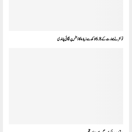
ٹوئٹر نے بھارت کے 6.8 لاکھ سے زیادہ اکاؤنٹس پر لگائی پابندی