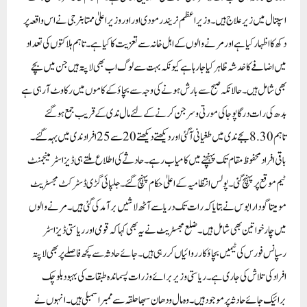
اسپتال میں زیر علاج ہیں ۔وزیر اعظم نریندر مودی اور اوروزیر اعلیٰ ممتا بنرجی نے اس واقعہ پر
دکھ کا اظہار کیا ہے اور مرنے والوں کے اہل خانہ سے تعزیت کا کیا ہے ۔ تاہم ہلاکتوں کی تعداد
میں اضافے کا خدشہ ظاہر کیا جا رہا ہے کیونکہ بہت سے لوگ اب بھی لاپتہ ہیں جن میں بچے
بھی شامل ہیں۔ حالانکہ صبح سے بارش ہونے کی وجہ سے بچاؤ کے کاموں میں رکاوٹ آرہی ہے
بدھ کی رات درگا پوجا کی مورتی وسرجن کرنے کے لئے مال ندی کے قریب جمع ہوگئے
تاہم 8.30بجے ندی میں طغیانی آگئی اور دیکھتے دیکھتے 20سے 25افراد ندی میں بہہ گئے ۔
باقی افراد محفوظ مقام تک پہنچنے میں کامیاب رہے ۔حادثے کی اطلاع ملتے ہی ڈیزاسٹر مینجمنٹ
ٹیم موقع پر پہنچ گئی۔ پولس انتظامیہ کے اعلیٰ حکام پہنچ گئے ۔ جلپائی گڑی ڈسٹرکٹ مجسٹریٹ
مومیتا گودارا بوس نے بتایا کہ رات تک دریا سے آٹھ لاشیں برآمد کی گئی ہیں۔ مرنے والوں
میں چار خواتین بھی شامل ہیں۔ضلع مجسٹریٹ نے یہ بھی کہا کہ قومی اور ریاستی ڈیزاسٹر
رسپانس فورس کی ٹیمیں بچاؤ کارروائیاں کر رہی ہیں۔ جائے حادثہ سے کچھ فاصلے پر بھی لاپتہ
افراد کی تلاش کی جاری ہے ۔ریاستی وزیر برائے وزرات پسماندہ طبقات کی بہبود بلو چک
برائیک جائے حادثہ پر موجود ہیں۔ وہ مال ودھان سبھا حلقہ سے ممبر اسمبلی ہیں۔ انہوں نے