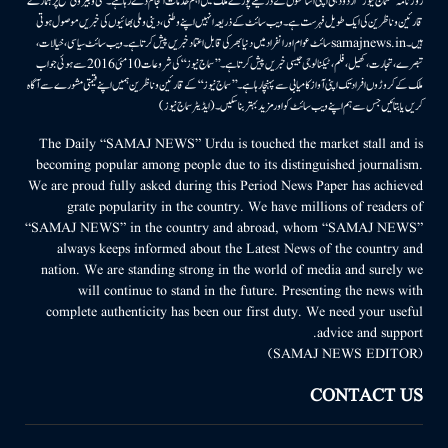
روزنامہ ’’سماج نیوز‘‘ اُردو دہلی اپنی اشاعتوں کے ذریعے پورے ملک میں اہم خدمات انجام دے رہا ہے۔ ملکی وبیرونی سطح پر ہمارے
قارئین وناظرین کی ایک طویل فہرست ہے۔ ویب سائٹ کے ذریعہ انہیں اپنے وطنی، دینی وملی بھائیوں کی خبریں موصول ہوتی
ہیں۔samajnews.inسائٹ عوام اور انفراد میں دنیا بھر کی قابل اعتماد خبریں پیش کرتا ہے۔ ویب سائٹ سیاسی، خیالات،
تبصرے، تجارت، کھیل، فلم، ٹیکنالوجی جیسی خبریں پیش کرتا ہے۔ ’’سماج نیوز‘‘ کی شروعات 10مئی 2016 سے ہوئی جو اب
ملک کے کروڑوں افراد تک اپنی آواز کامیابی سے پہنچا رہا ہے۔ ’’سماج نیوز‘‘ کے قارئین وناظرین ہمیں اپنے قیمتی مشورے سے آگاہ
کریں یا بتائیں جس سے ہم اپنے ویب سائٹ کو اور مزید بہتر بناسکیں۔ (ایڈیٹر سماج نیوز)
The Daily “SAMAJ NEWS” Urdu is touched the market stall and is
becoming popular among people due to its distinguished journalism.
We are proud fully asked during this Period News Paper has achieved
grate popularity in the country. We have millions of readers of
“SAMAJ NEWS” in the country and abroad, whom “SAMAJ NEWS”
always keeps informed about the Latest News of the country and
nation. We are standing strong in the world of media and surely we
will continue to stand in the future. Presenting the news with
complete authenticity has been our first duty. We need your useful
advice and support.
(SAMAJ NEWS EDITOR)
CONTACT US