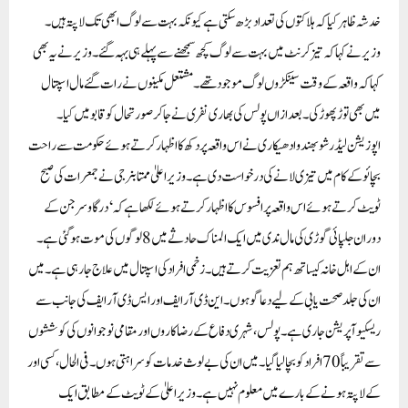
خدشہ ظاہر کیا کہ ہلاکتوں کی تعداد بڑھ سکتی ہے کیونکہ بہت سے لوگ ابھی تک لاپتہ ہیں۔
وزیر نے کہا کہ تیز کرنٹ میں بہت سے لوگ کچھ سمجھنے سے پہلے ہی بہہ گئے ۔ وزیر نے یہ بھی
کہا کہ واقعہ کے وقت سینکڑوں لوگ موجود تھے ۔مشتعل مکینوں نے رات گئے مال اسپتال
میں بھی توڑ پھوڑ کی۔ بعد ازاں پولس کی بھاری نفری نے جا کر صورتحال کو قابو میں کیا۔
اپوزیشن لیڈر شوبھندو ادھیکاری نے اس واقعہ پر دکھ کا اظہار کرتے ہوئے حکومت سے راحت
بچائو کے کام میں تیز ی لانے کی درخواست دی ہے ۔وزیر اعلیٰ ممتا بنرجی نے جمعرات کی صبح
ٹویٹ کرتے ہوئے اس واقعہ پر افسوس کا اظہار کرتے ہوئے لکھا ہے کہ ‘درگا وسرجن کے
دوران جلپائی گوڑی کی مال ندی میں ایک المناک حادثے میں 8لوگوں کی موت ہوگئی ہے ۔
ان کے اہل خانہ کیساتھ ہم تعزیت کرتے ہیں ۔زخمی افراد کی اسپتال میں علاج جارہی ہے ۔میں
ان کی جلد صحت یابی کے لیے دعا گو ہوں۔ این ڈی آر ایف اور ایس ڈی آر ایف کی جانب سے
ریسکیو آپریشن جاری ہے۔ پولس، شہری دفاع کے رضاکاروں اور مقامی نوجوانوں کی کوششوں
سے تقریباً 70افراد کو بچا لیا گیا۔ میں ان کی بے لوث خدمات کو سراہتی ہوں۔ فی الحال، کسی اور
کے لاپتہ ہونے کے بارے میں معلوم نہیں ہے ۔وزیر اعلیٰ کے ٹویٹ کے مطابق ایک