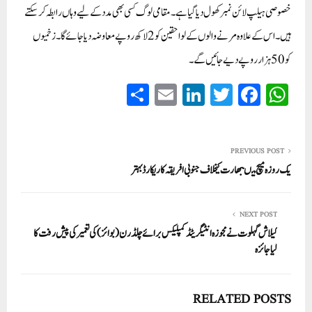
خصوصی ہیلپ لائن نمبر کھول دیا گیا ہے ۔ مقامی لوگ کسی بھی مدد کے لیے وہاں رابطہ کر سکتے
ہیں۔ اس کے علاوہ مرنے والوں کے لواحقین کو 2لاکھ روپے معاوضہ دیا جائے گا۔ زخمیوں
کو 50ہزار روپے دیے جائیں گے۔
S
E
Li
T
Fa
W
ha
m
nk
wi
ce
ha
re
ail
ed
tte
bo
ts
In
r
ok
A
PREVIOUS POST
یک روزہ میچ میںبھارت کیخلاف جنوبی افریقہ کا ریکارڈ بہتر
pp
NEXT POST
کیلاش گہلوت نے مجوزہ انٹیگریٹڈ کمپلیکس برائے چلڈرن (بوائز) کی تعمیر کی پیش رفت کا
لیاجائزہ
RELATED POSTS