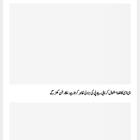
ای ڈی کا غلط استعمال کرنا بی جے پی کی بزدلی ظاہر کرتا ہے: ملکارجن کھڑگے