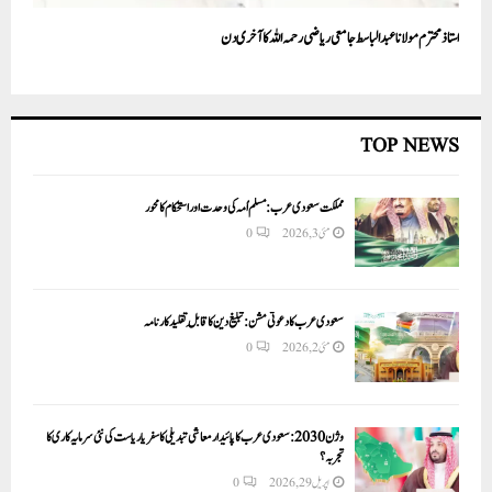
استاذ محترم مولانا عبدالباسط جامعی ریاضی رحمہ اللہ کا آخری دن
TOP NEWS
مملکت سعودی عرب: مسلم اُمہ کی وحدت اور استحکام کا محور
مئی 3, 2026
0
سعودی عرب کا دعوتی مشن: تبلیغ دین کا قابلِ تقلید کارنامہ
مئی 2, 2026
0
وژن 2030:سعودی عرب کا پائیدار معاشی تبدیلی کا سفر یا ریاست کی نئی سرمایہ کاری کا
تجربہ؟
اپریل 29, 2026
0