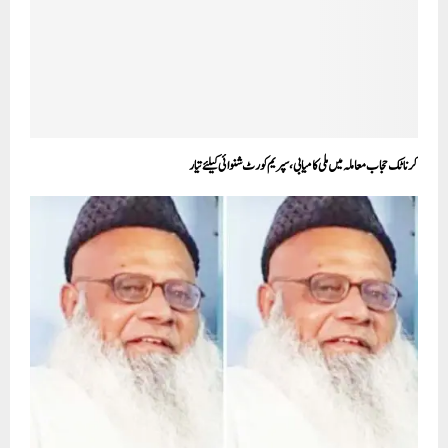
کرناٹک حجاب معاملہ میں ملی کامیابی، سپریم کورٹ شنوائی کیلئے تیار