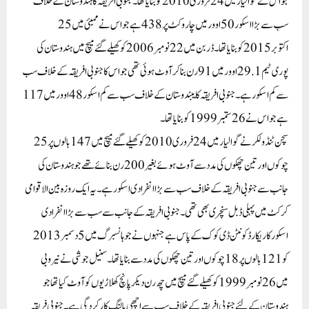
جو اس نے گوالیار میں24 فروری2010 کو بنایا تھا۔ جنوبی افریقہ کا ہندوستان کے خلاف
سب سے بڑا اسکور50 اوور میں چار وکٹ پر438 ہے جو اس نے ممبئی میں25
اکتوبر2015 کو بنایا تھا۔ڈربن میں22 نومبر2006 کو کھیلے گئے میچ میں ہندوستان کی
پوری ٹیم29.1 اوور میں91 رن بناکر آوٹ ہوئی تھی جو اس کا جنوبی افریقہ کے خلاف سب
سے کم اسکور ہے۔جنوبی افریقہ کا یبندوستان کے خلاف سب سے کم اسکور 48 اوور میں117
ہے جو اس نے26 ستمبر1999 کو بنایا تھا۔
سچن ٹنڈولکر نے گوالیار میں24 فروری2010 کو کھیلے گئے میچ میں147 بالوں پر25
چوکوں اور تین چھکوں کی مدد سے آوٹ ہوئے بغیر200 رن بنائے تھے جو ہندوستان کی
جانب سے جنوبی افریقہ کے خلاف سب سے بڑا انفرادی اسکور ہے۔ یہ ایک روزہ بین الاقوامی
کرکٹ میں پہلی ڈبل سنچری بھی تھی۔ جنوبی افریقہ کے جانب سے سب سے بڑا انفرادی
اسکورکا ریکارڈ کونٹن ڈی کوک کے پاس ہے جنہوں نے جوہانسبرگ میں5 دسمبر2013
کو121 بالوں پر18 چوکوں اورتین چھکوں کی مدد سے بنایا تھا۔سنیل جوشی نے نیروبی
میں26 نومبر1999 کو کھیلے گئے میچ میں چھ رن دیکر پانچ کھلاڑیوں کو آوٹ کیا تھا جو
ہندوستان کے لئے جنوبی افریقہ کے خلاف سب سے اچھی بالنگ کارکردگی ہے۔ جنوبی فریقہ