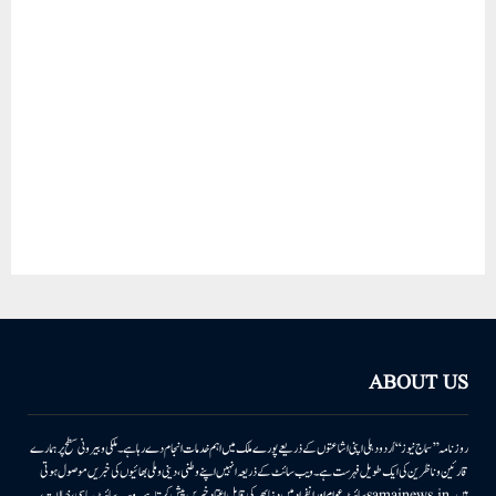
ABOUT US
روزنامہ ’’سماج نیوز‘‘ اُردو دہلی اپنی اشاعتوں کے ذریعے پورے ملک میں اہم خدمات انجام دے رہا ہے۔ ملکی وبیرونی سطح پر ہمارے
قارئین وناظرین کی ایک طویل فہرست ہے۔ ویب سائٹ کے ذریعہ انہیں اپنے وطنی، دینی وملی بھائیوں کی خبریں موصول ہوتی
ہیں۔samajnews.inسائٹ عوام اور انفراد میں دنیا بھر کی قابل اعتماد خبریں پیش کرتا ہے۔ ویب سائٹ سیاسی، خیالات،