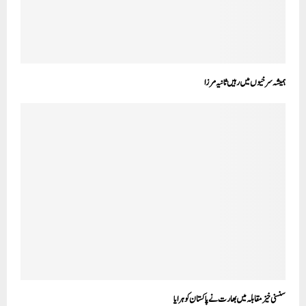
ہمیشہ سرخیوں میں رہیں ثانیہ مرزا
سنسنی خیز مقابلہ میں بھارت نے پاکستان کو ہرایا