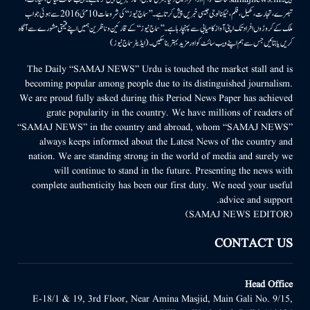
تبصرے، تجارت، کھیل، فلم، ٹیکنالوجی جیسی خبریں پیش کرتا ہے۔ ’’سماج نیوز‘‘ کی شروعات 10مئی 2016 سے ہوئی جو اب
ملک کے کروڑوں افراد تک اپنی آواز کامیابی سے پہنچا رہا ہے۔ ’’سماج نیوز‘‘ کے قارئین وناظرین ہمیں اپنے قیمتی مشورے سے آگاہ
کریں یا بتائیں جس سے ہم اپنے ویب سائٹ کو اور مزید بہتر بناسکیں۔ (ایڈیٹر سماج نیوز)
The Daily “SAMAJ NEWS” Urdu is touched the market stall and is
becoming popular among people due to its distinguished journalism.
We are proud fully asked during this Period News Paper has achieved
grate popularity in the country. We have millions of readers of
“SAMAJ NEWS” in the country and abroad, whom “SAMAJ NEWS”
always keeps informed about the Latest News of the country and
nation. We are standing strong in the world of media and surely we
will continue to stand in the future. Presenting the news with
complete authenticity has been our first duty. We need your useful
advice and support.
(SAMAJ NEWS EDITOR)
CONTACT US
Head Office
E-18/1 & 19, 3rd Floor, Near Amina Masjid, Main Gali No. 9/15,