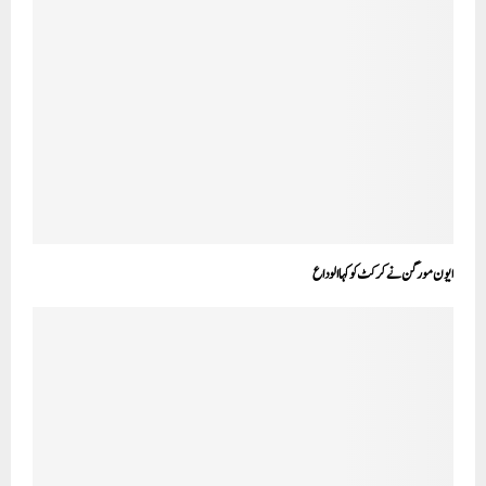
ایون مورگن نے کرکٹ کو کہا الوداع