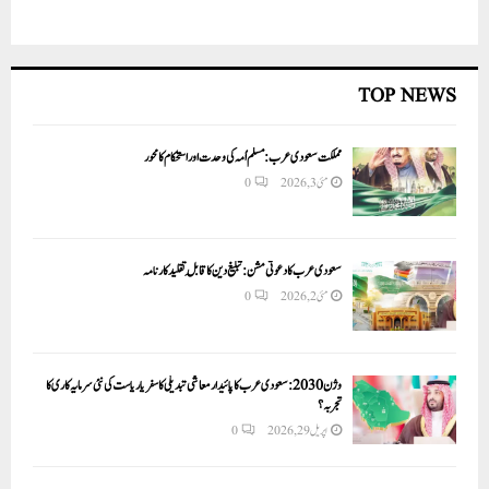
TOP NEWS
مملکت سعودی عرب: مسلم اُمہ کی وحدت اور استحکام کا محور
مئی 3, 2026
0
سعودی عرب کا دعوتی مشن: تبلیغ دین کا قابلِ تقلید کارنامہ
مئی 2, 2026
0
وژن 2030:سعودی عرب کا پائیدار معاشی تبدیلی کا سفر یا ریاست کی نئی سرمایہ کاری کا
تجربہ؟
اپریل 29, 2026
0