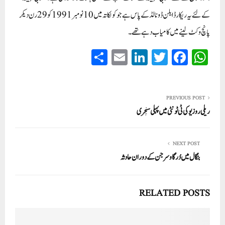
کے لئے یہ ریکارڈ ایلن ڈونالڈ کے پاس ہے جو کولکاتہ میں10 نومبر 1991 کو29 رن دیکر
پانچ وکٹ لینے میں کامیاب دہے تھے۔
S
E
Li
T
Fa
W
ha
m
nk
wi
ce
ha
re
ail
ed
tte
bo
ts
In
r
ok
A
PREVIOUS POST
ریلی روزیو کی ٹی ٹونٹی میں پہلی سنچری
pp
NEXT POST
بنگال میں دُرگا وسرجن کے دوران حادثہ
RELATED POSTS