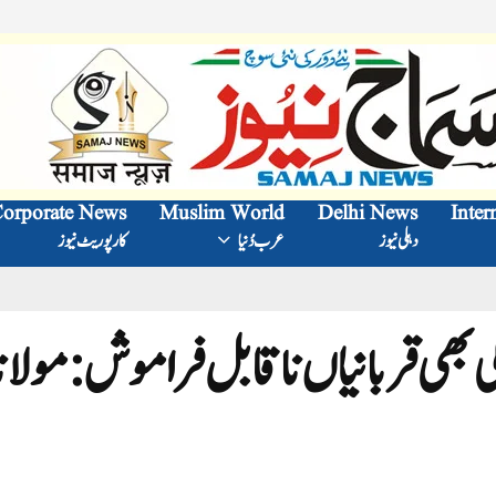
orporate News
Muslim World
Delhi News
Inter
دہلی نیوز
عرب دُنیا
کارپوریٹ نیوز
 بھی قربانیاں ناقابل فراموش:مولانا