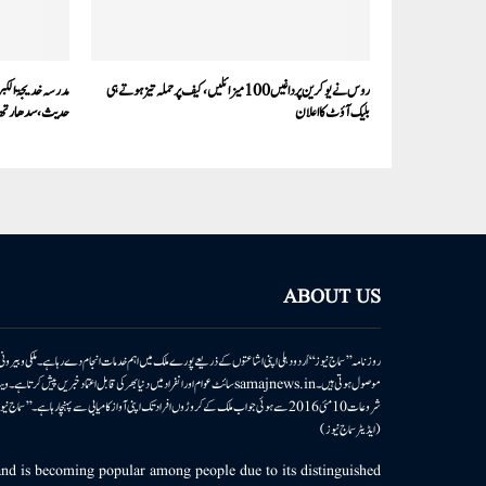
روس نے یوکرین پر داغیں 100 میزائلیں، کیف پر حملہ تیز ہوتے ہی
مدرسہ خدیجۃ الکبر
بلیک آؤٹ کا اعلان
حدیث، سدھارتھ ن
ABOUT US
روزنامہ ’’سماج نیوز‘‘ اُردو دہلی اپنی اشاعتوں کے ذریعے پورے ملک میں اہم خدمات انجام دے رہا ہے۔ ملکی وبیر
موصول ہوتی ہیں۔samajnews.inسائٹ عوام اور انفراد میں دنیا بھر کی قابل اعتماد خ
شروعات 10مئی 2016 سے ہوئی جو اب ملک کے کروڑوں افراد تک اپنی آواز کامیابی سے پہنچا رہا ہے
(ایڈیٹر سماج نیوز)
d is becoming popular among people due to its distinguished