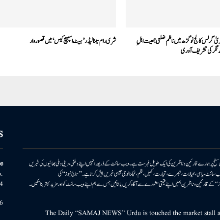
یٰ گرلس کالج نوگڑھ میں ناظم ضلعی جمعیت اہلِ
شری رام سینا لیڈر ’ہیٹ اسپیچ کیس‘ میں قصوروار
گر کی تشریف آوری
S
ونی سطح پر ہمارے قارئین وناظرین کی ایک طویل فہرست ہے۔ ویب سائٹ کے ذریعہ انہیں اپنے وطنی، دینی وملی بھائیوں کی خبریں
e
بریں پیش کرتا ہے۔ ویب سائٹ سیاسی، خیالات، تبصرے، تجارت، کھیل، فلم، ٹیکنالوجی جیسی خبریں پیش کرتا ہے۔ ’’سماج نیوز‘‘ کی
.
۔ ’’سماج نیوز‘‘ کے قارئین وناظرین ہمیں اپنے قیمتی مشورے سے آگاہ کریں یا بتائیں جس سے ہم اپنے ویب سائٹ کو اور مزید بہتر بناسکیں۔
4
6
The Daily “SAMAJ NEWS” Urdu is touched the market stall an