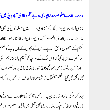
مدرسہ الطاف العلوم، سداماپوری،وجے نگر، غازی آباد یوپی میں ت
غازی آباد، سماج نیوز: ملک کو آزادی دلانے میں مسلمانوں کی بھی ق
جائے۔مدرسہ الطاف العلوم کے روح رواں اور فاؤنڈر مولانا الط
تعلیم کے حصول کا حق دیا ہے۔ اس لیے بچوں کے ماں باپ کو تعلیم
الرحمٰن نے مزید کہا کہ اس ملک کے ہر بچہ کو تعلیم یافتہ بنانا ہ
گان بھی گایا گیا۔ بحکم مینیجنگ ٹرسٹی مولانا الطاف الرحمٰن پروگرام ک
پروگرام کی ابتداء قاری مجیب الرحمٰن قاسمی کی تلاوت سے ہوئی 
فارغ دو حفاظ کرام کی دستار بندی بھی عمل میں آئی۔ معصوم اور کم 