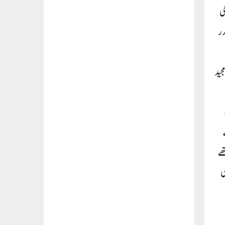
ی
در
جید
ھے
ی