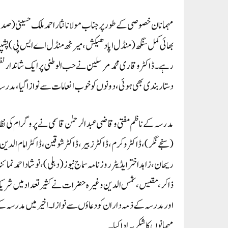
مہمانان خصوصی کے طور پر جناب مولانا نثار احمد ملک حسینی (صدر
بھائی کمل سنگھ (منڈل اپادھیکش، میرٹھ منڈل اے ایس پی) پشپن
رہے ۔ڈاکٹر و قاری محمد مرسلین نے حب الوطنی پر ایک شاندار نظم
دستار بندی بھی ہوئی، دونوں کو خوب انعامات سے نوازا گیا، مدرسہ
مدرسہ کے ناظم مفتی و قاضی عبد الرحمٰن قاسمی نے پروگرام کی نظا
(سنجے نگر)، ڈاکٹر وکرم، ڈاکٹر زبیر، ڈاکٹر شوقین، ڈاکٹر امام الدی
ریحان،زاہد اختر ایڈیٹر روزنامہ سماج نیوز( دہلی)، نوشاد احمد نمائند
ذاکر، مقیس، شمس الدین وغیرہ حضرات نے کثیر تعداد میں شریک کی۔ا
اور مدرسہ کے ذمہ داران کو دعاؤں سے نوازا۔ اخیر میں مدرسہ کے
مہمانوں کا شکریہ ادا کیا۔