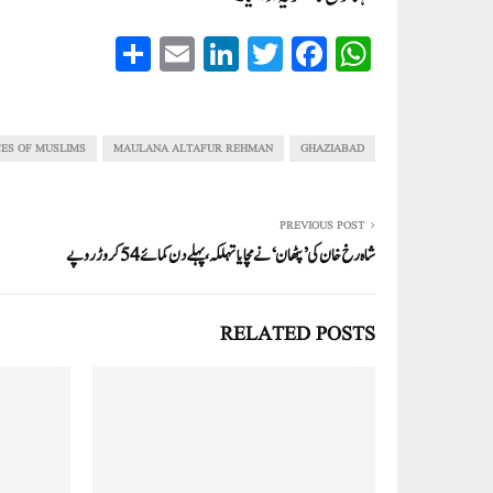
S
E
Li
T
Fa
W
ha
m
nk
wi
ce
ha
re
ail
ed
tte
bo
ts
In
r
ok
A
CES OF MUSLIMS
MAULANA ALTAFUR REHMAN
GHAZIABAD
pp
PREVIOUS POST
شاہ رخ خان کی ’پٹھان‘ نے مچایا تہلکہ، پہلے دن کمائے 54 کروڑ روپے
RELATED POSTS