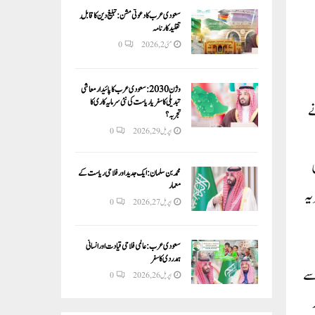
سعودی عرب کا دعوتی مشن: تبلیغ دین کا قابلِ
تقلید کارنامہ
مئی 2, 2026
0
وژن 2030:سعودی عرب کا پائیدار معاشی
تبدیلی کا سفر یا ریاست کی نئی سرمایہ کاری کا
ے
تجربہ؟
اپریل 29, 2026
0
محمد بن سلمان: ایک جدید اور فلاحی ریاست کے
معمار
شٹریہ
اپریل 27, 2026
0
سعودی عرب: عالمی فلاحی قیادت اور انسانی
ہمدردی کا سفر
سے
اپریل 26, 2026
0