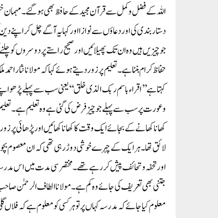
اللہ کے فضل وکمل سے قرآن مجید کے حافظ بھی ہوگئے۔ مہمان خ
دستار بندی کی اور دعاؤں سے نوازا اور کہا یہ آگے چل کر اپنے د
جو چیزیں ہیں وہ ان تک پھیلائیں اور صحیح راستے پر دوسروں کو چل
حفاظ کرام بننا ہے۔ تعلیم پر زور دیتے ہوئے کہا کہ مولانا نثار احمد
کہتا ہے ’’اقراء باسم ربک الذی خلق‘‘ یعنی سب سے پہلے پڑھو ا
وعورت پر سب سے پہلے جو چیز فرض کی گئی ہے وہ تعلیم ہے۔ تعلیم 
کھانا کھانے کے بجائے ایک وقت کا کھانا کھائیں اور پڑھائی پر زور
لائق تھا۔ ہر ایک کے چہرے خوشی دوڑ رہی تھی کہ ان معصوم بچوں
اور تحفہ وتحائف پیش کررہے تھے۔ مختصر سی مدت میں اس مدرسہ 
جتنی بھی تعریف کی جائے وہ کم ہے۔ مولانا الطاف الرحمٰن صاحب
معلوم کیا جائے کہ مدرسہ کہاں پر تو ہر کسی کو معلوم ہے کہ فلاں گل