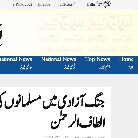
C
Delhi
اگست 6, 2026
Unicode
e-Paper 2022
27
national News
National News
Top News
Home
ہوم
اہم نیوز
قومی نیوز
عالمی نیوز
جنگ آزادی میں مسلمانوں کی
الطاف الرحمٰن
by
www.samajnews.in
جنوری 27, 2023