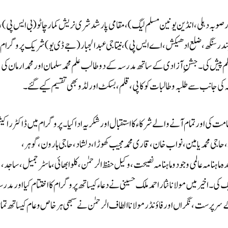
 صوبہ دہلی، انڈین یونین مسلم لیگ)، مقامی پارشد شری نریش کمار چاٹو (بی ایس پی)،
در سنگھ، ضلع ادھیکش، اے ایس پی)، نیتاجی عبدالجبار (جے ڈی یو) شریک پروگرام
 پیش کی۔ جشنِ آزادی کے ساتھ مدرسہ کے دو طالب علم محمد سلمان اور محمد ارمان کی
 کی جانب سے طلبہ و طالبات کو کاپی، قلم، بسکٹ اور لڈو بھی تقسیم کیے گئے۔
مت کی اور تمام آنے والے شرکاء کا استقبال اور شکریہ ادا کیا۔پروگرام میں ڈاکٹر راک
ن، حاجی محمد یامین، نواب خان، قاری محمد مجیب کھوڑا، دلشاد، حاجی ہارون، گوہر،
ہ ماہنامہ عالمی وجود و ماہنامہ نصیحت، وکیل حفظ الرحمٰن، کلوا بھائی، ماسٹر جمیل، ساجد،
خیر میں مولانا نثار احمد ملک حسینی نے دعاء کیساتھ پروگرام کا اختتام کیا اور مدرس
 سرپرست، نگراں اور فاؤنڈر مولانا الطاف الرحمٰن نے سبھی ہر خاص وعام کیساتھ تما