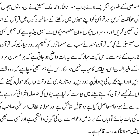
صوصی کے طور پر تشریف لائے جناب مولانا نثار احمد ملک حسینی نے ان دونوںبچوں ک
ین کی حفاظت کریں اور قرآن کو اپنے سینوں میں رکھنے کے ساتھ لوگوں میں قرآن کے ان
نے کی تلقین کریں اور دوسروں بچوں کو ان معصوم بچوں سے سبق لینا چاہیے کہ ہمیں بھی
 ملک حیسنی نے کہا کہ قرآن محید نے سب سے مسلمانوں کو تعلیم پر زور دیا، کیونکہ قرآن م
پنے رب کے نام سے۔ اس آیت مبارکہ سے یہ بات واضح ہوجاتی ہے کہ ہر مسلمان مرد
کے بغیر انسان اس دنیا میں کامیاب نہیں ہوسکا، اس لیے ہم سبھی کو چاہیے کہ دو وقت
 دیں اور اپنے بچوں کی پڑھائی پر زور دیں۔ دستار بندی کے وقت وہاں کا ماحول دیکھنے کے
 نے کیسے قرآن کو اپنے سینے میں پیوست کرلیا ہے۔ بچوں کی حوصلہ افزائی کررہے ت
سے نے جو مقام حاصل کیا ہے وہ قابل ستائش ہے اور مولانا الطاف الرحمٰن صاحب ک
 کی بات جائے تو وہاں کے ہر خاص وعوام سے ان کی گہری وابستگی ہے اور کسی سے بھی
ی میں مولانا کا مدرسہ قائم ہے۔