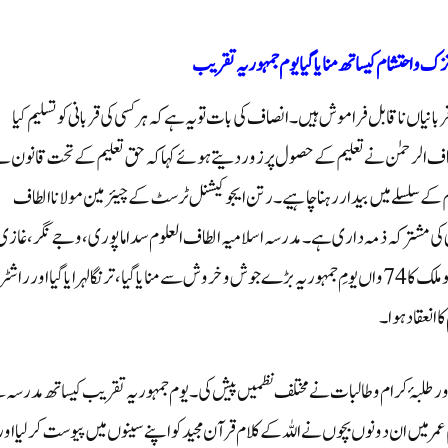
زک واحتشام کیساتھ منایا گیا یوم جمہوریہ تقریب
ربانیاں ناقابل فراموش ہیں۔ انصاف کی بات تو یہ ہے کہ ہر کسی کی قربانی کو تسلیم کیا
اف الرحمٰن نے تعلیم کے حصول پر زور دیتے ہوئے کہا کہ حق تعلیم کے تحت قانون ن
 کے سلسلے میں بیدار رہنا چاہیے۔ رتن ایجوکیشنل ٹرسٹ کے چیئرمین مولانا الطاف
م سبھی کی مشترکہ ذمہ داری ہے۔ مدرسہ اسلامیہ الطاف العلوم سداماپوری، وجے نگر، غازی
آباد (اترپردیش) میں بموقع 26 جنوری 2023 بروز جمعرات کو ملک کا 74واں یومِ جمہوریہ بڑے جوش و خروش سے منایا گیا، ترنگا لہرایا گیا اور را
ا انعقاد ہوا۔
اور طلبۂ کرام و طالبات نے مختلف نظمیں پیش کی۔ یوم جمہوریہ تقریب کیساتھ مدرسہ 
عمر میں ان دونوں بچوں نے اللہ کے کلام قرآن مجید کو اپنے سینوں میں پیوست کر لیا اور