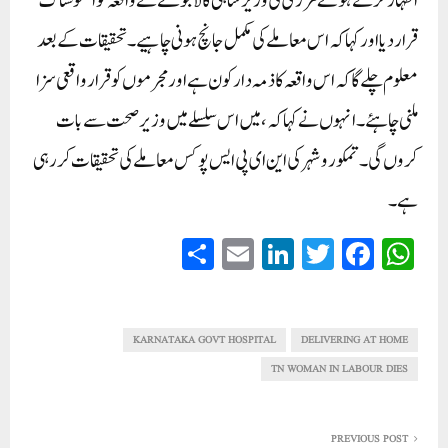
اظہار کرتے ہوئے مزری کی وزیر شاہی کالا جولے نے واقعہ کو افسوسناک
قرار دیا اور کہا کہ اس معاملے کی مکمل جانچ ہونی چاہیے۔ تحقیقات کے بعد
معلوم چلے گا کہ اس واقعہ کا ذمہ دار کون ہے اور مجرموں کو قرار واقعی سزا
ملنی چاہئے۔ انہوں نے کہا کہ، میں اس سلسلے میں وزیر صحت سے بات
کروں گی۔ تمکورو شہر کی این ای پی ایس پوکس معاملے کی تحقیقات کر رہی
ہے۔
S
E
Li
T
Fa
W
ha
m
nk
wi
ce
ha
re
ail
ed
tte
bo
ts
In
r
ok
A
KARNATAKA GOVT HOSPITAL
DELIVERING AT HOME
pp
TN WOMAN IN LABOUR DIES
PREVIOUS POST