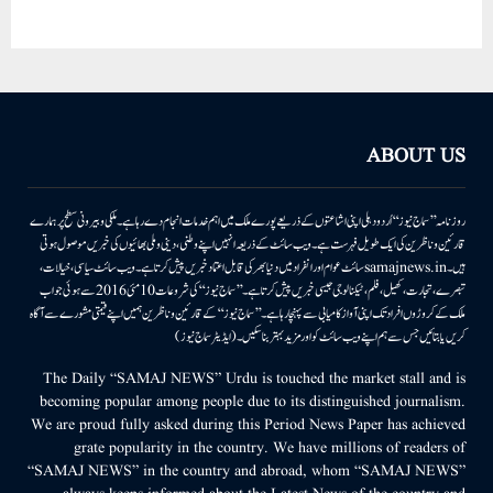
ABOUT US
روزنامہ ’’سماج نیوز‘‘ اُردو دہلی اپنی اشاعتوں کے ذریعے پورے ملک میں اہم خدمات انجام دے رہا ہے۔ ملکی وبیرونی سطح پر ہمارے
قارئین وناظرین کی ایک طویل فہرست ہے۔ ویب سائٹ کے ذریعہ انہیں اپنے وطنی، دینی وملی بھائیوں کی خبریں موصول ہوتی
ہیں۔samajnews.inسائٹ عوام اور انفراد میں دنیا بھر کی قابل اعتماد خبریں پیش کرتا ہے۔ ویب سائٹ سیاسی، خیالات،
تبصرے، تجارت، کھیل، فلم، ٹیکنالوجی جیسی خبریں پیش کرتا ہے۔ ’’سماج نیوز‘‘ کی شروعات 10مئی 2016 سے ہوئی جو اب
ملک کے کروڑوں افراد تک اپنی آواز کامیابی سے پہنچا رہا ہے۔ ’’سماج نیوز‘‘ کے قارئین وناظرین ہمیں اپنے قیمتی مشورے سے آگاہ
کریں یا بتائیں جس سے ہم اپنے ویب سائٹ کو اور مزید بہتر بناسکیں۔ (ایڈیٹر سماج نیوز)
The Daily “SAMAJ NEWS” Urdu is touched the market stall and is
becoming popular among people due to its distinguished journalism.
We are proud fully asked during this Period News Paper has achieved
grate popularity in the country. We have millions of readers of
“SAMAJ NEWS” in the country and abroad, whom “SAMAJ NEWS”