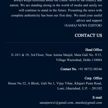
always keeps informed about the Latest News of the country and
nation. We are standing strong in the world of media and surely we
will continue to stand in the future. Presenting the news with
complete authenticity has been our first duty. We need your useful
advice and support.
(SAMAJ NEWS EDITOR)
CONTACT US
Head Office
E-18/1 & 19, 3rd Floor, Near Amina Masjid, Main Gali No. 9/15,
Village Wazirabad, Delhi-110084
Contact No.
+91 98732 00346
Corp. Office
House No.32, A Block, Gali No.1, Vijay Vihar, Khajuri Pusta Road,
Loni, Ghaziabad, U.P. – 201102
E-mail
samajnews1@gmail.com, snurdu@gmail.com