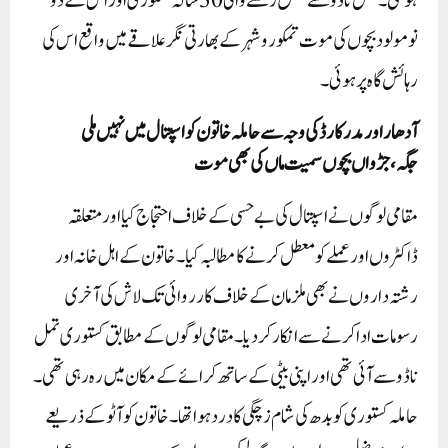
ہو گئی۔ تمل ناڈو سے تعلق رکھنے والی 30 سالہ کستوری اور اس کے دو
نومولود بچوں کی موت تمکورو شہر کے بھارتی نگر علاقے میں واقع اس کی
رہائش گاہ پر ہوئی۔
آدھاراور مدر کارڈ کی وجہ سے حاملہ خاتون کو اسپتال میں نہیں ملی
جگہ،جڑواں بچوں سمیت ماں کی بھی موت
مقامی لوگوں نے اسپتال کی بے حسی کے خلاف احتجاج کیا اور متعلقہ
ڈاکٹروں اور عملے کو معطل کرنے کا مطالبہ کیا۔ خاتون کے اہل خانہ اور
رشتہ داروں نے بھی ملزمان کے خلاف کارروائی تک لاش کی آخری
رسومات ادا کرنے سے انکار کر دیا۔ مقامی لوگوں کے مطابق کستوری تمل
ناڈو سے آئی تھی اور اپنی بیٹی کے ساتھ کرائے کے مکان میں رہ رہی تھی۔
حاملہ کستوری کو بدھ کی شام زچگی کا درد ہوا تھا۔خاتون کو آٹو کے ذریعے