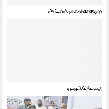
ایم ای پی (MEP) دہلی میونسپل کارپوریشن کا لڑے گی الیکشن
پاٹیداروں سے نفرت کرتی ہے بی جے پی