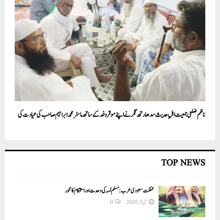
ناظم ضلعی جمعیت اہلِ حدیث سدھارتھ نگر نے اپنے موقر وفد کے ساتھ ماسٹر محمد ابراہیم صاحب کی عیادت کی
TOP NEWS
مملکت سعودی عرب: مسلم اُمہ کی وحدت اور استحکام کا محور
مئی 3, 2026
0