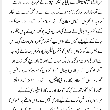
سرکاری ضلع اسپتال لے جایا گیا لیکن اسپتال کے عہدیداروں اور عملے
نے آدھار اور ’مدر کارڈ‘ نہ ہونے کی وجہ سے اسے داخل کرنے سے انکار
کر دیا۔ ڈاکٹروں نے اس کا علاج کرنے سے انکار کرتے ہوئے اسے بنگلورو
کے وکٹوریہ اسپتال لے جانے کی صلاح دی۔ چونکہ اس کے پاس بنگلورو
جانے کے لیے پیسے نہیں تھے، اس لیے کستوری گھر واپس لوٹ گئی۔ اس
نے جمعرات کو جڑواں لڑکوں کو جنم دیا لیکن زیادہ خون بہہ جانے کی وجہ
سے اس کی موت ہو گئی۔ ماں کی موت کے بعد جڑواں بچے بھی فوت ہو
گئے۔لوگوں نے سرکاری اسپتال کے ڈاکٹروں کو موت کا ذمہ دار ٹھہرایا۔
قصورواروں کے خلاف کارروائی کا یقین دلاتے ہوئے ڈسٹرکٹ ہیلتھ
آفیسر ڈاکٹر منجوناتھ نے کہا کہ آدھار اور مدر کارڈ ڈیلیوری کے لیے
مریضوں کو داخل کرنے کے لیے لازمی نہیں ہے۔اس واقعے پر افسوس کا