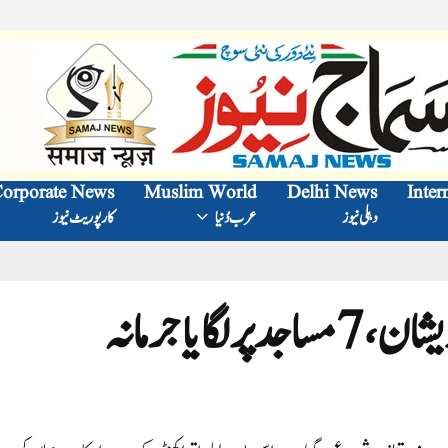
orporate News
Muslim World
Delhi News
Inter
دہلی نیوز
عرب دُنیا
کارپوریٹ نیوز
ایا جرمانہ