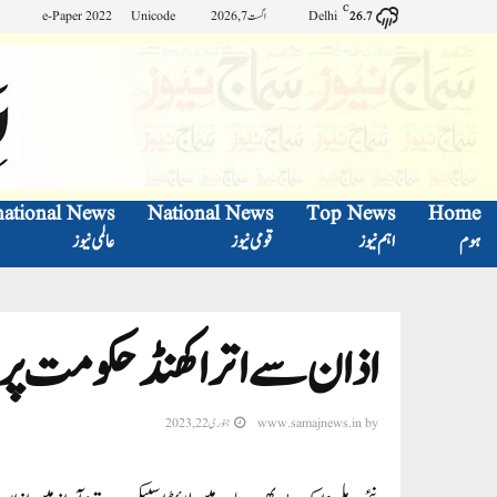
C
Delhi
اگست 7, 2026
Unicode
e-Paper 2022
26.7
national News
National News
Top News
Home
ہوم
اہم نیوز
قومی نیوز
عالمی نیوز
اذان سے اتراکھنڈ حکومت پریشان، 7مساجد پر لگ
by
www.samajnews.in
جنوری 22, 2023