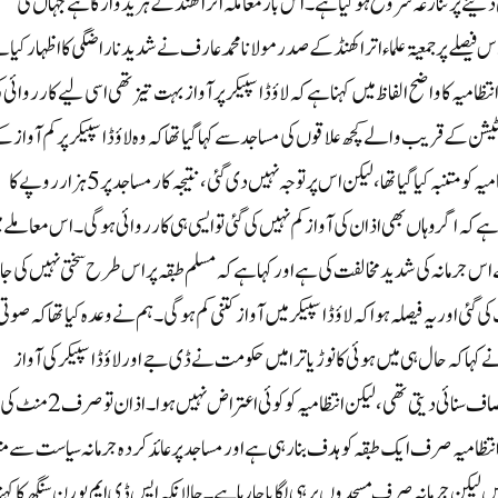
ن دینے پر تنازعہ شروع ہو گیا ہے۔ اس بار معاملہ اتراکھنڈ کے ہریدوار کا ہے جہاں کی
یا ہے۔ اس فیصلے پر جمعیۃ علماء اتراکھنڈ کے صدر مولانا محمد عارف نے شدید ناراضگی کا اظہار کیا 
ظامیہ کا واضح الفاظ میں کہنا ہے کہ لاؤڈاسپیکر پر آواز بہت تیز تھی اسی لیے کارروائی 
ے قریب والے کچھ علاقوں کی مساجد سے کہا گیا تھا کہ وہ لاؤڈاسپیکر پر کم آواز ک
ساتھ اذان دیں۔ ایس ڈی ایم پورن سنگھ نے بتایا کہ مساجد کی انتظامیہ کو متنبہ کیا گیا تھا، لیکن اس پر توجہ نہیں دی گئی، نتیجہ کار مساجد پر 5 ہزار روپے کا
 مساجد کو تنبیہ بھی دی گئی ہے کہ اگر وہاں بھی اذان کی آواز کم نہیں کی گئی تو ایسی ہی کارروائی ہوگی۔اس معاملے
اس جرمانہ کی شدید مخالفت کی ہے اور کہا ہے کہ مسلم طبقہ پر اس طرح سختی نہیں کی جا
 گئی اور یہ فیصلہ ہوا کہ لاؤڈاسپیکر میں آواز کتنی کم ہوگی۔ ہم نے وعدہ کیا تھا کہ صوتی
ے کہا کہ حال ہی میں ہوئی کانوڑ یاترا میں حکومت نے ڈی جے اور لاؤڈاسپیکر کی آواز
بڑھانے کی منظوری دی تھی۔ یہ آواز نصف کلومیٹر دور سے بھی صاف سنائی دیتی تھی، لیکن انتظامیہ کو کوئی اعتراض نہیں ہوا۔ اذان تو صرف 2 منٹ کی
ہ انتظامیہ صرف ایک طبقہ کو ہدف بنا رہی ہے اور مساجد پر عائد کردہ جرمانہ سیاست سے مت
ں لیکن جرمانہ صرف مسجدوں پر ہی لگایا جا رہا ہے۔ حالانکہ ایس ڈی ایم پورن سنگھ کا کہنا