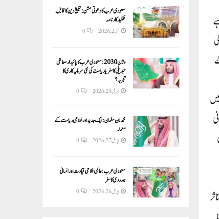
سعودی عرب کا دعوتی مشن: تبلیغ دین کا قابلِ
ہے
تقلید کارنامہ
مئی 2, 2026
0
کی
ے
وژن 2030:سعودی عرب کا پائیدار معاشی
تبدیلی کا سفر یا ریاست کی نئی سرمایہ کاری کا
تجربہ؟
اپریل 29, 2026
0
 میں
نی
محمد بن سلمان: ایک جدید اور فلاحی ریاست کے
معمار
اپریل 27, 2026
0
سعودی عرب: عالمی فلاحی قیادت اور انسانی
ہمدردی کا سفر
اپریل 26, 2026
0
اثر