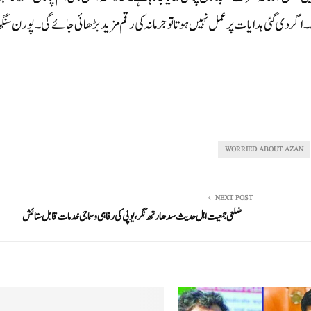
ے۔ اگر دی گئی ہدایات پر عمل نہیں ہوتا تو جرمانہ کی رقم مزید بڑھائی جائے گی۔ پورن سنگ
WORRIED ABOUT AZAN
NEXT POST
ضلعی جمعیت اہل حدیث سدھارتھ نگر، یوپی کی رفاہی وسماجی خدمات قابل ستائش