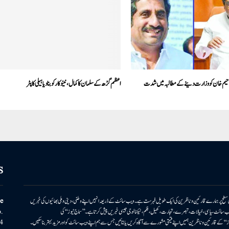
 رحیم خان کو وزارت دینے کے مطالبہ میں شدت
اعظم گڑھ کے سلمان کا کمال، نینو کار کو بنا دیا ہیلی کاپٹر
S
ونی سطح پر ہمارے قارئین وناظرین کی ایک طویل فہرست ہے۔ ویب سائٹ کے ذریعہ انہیں اپنے وطنی، دینی وملی بھائیوں کی خبریں
e
بریں پیش کرتا ہے۔ ویب سائٹ سیاسی، خیالات، تبصرے، تجارت، کھیل، فلم، ٹیکنالوجی جیسی خبریں پیش کرتا ہے۔ ’’سماج نیوز‘‘ کی
.
۔ ’’سماج نیوز‘‘ کے قارئین وناظرین ہمیں اپنے قیمتی مشورے سے آگاہ کریں یا بتائیں جس سے ہم اپنے ویب سائٹ کو اور مزید بہتر بناسکیں۔
4