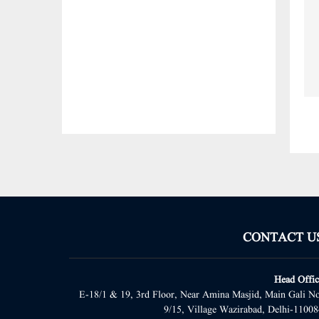
CONTACT U
Head Offic
E-18/1 & 19, 3rd Floor, Near Amina Masjid, Main Gali No
9/15, Village Wazirabad, Delhi-11008