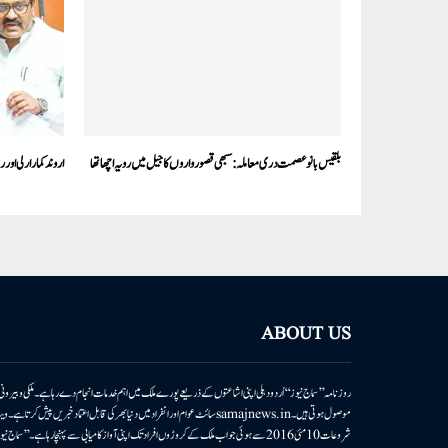
بلقیس بانوعصمت دری معاملہ:سبھی قصورواروں کا جیل میں رویہ اچھا تھا
اروندکمارارلی اور
ABOUT US
روزنامہ ’’سماج نیوز‘‘ اُردو دہلی اپنی اشاعتوں کے ذریعے پورے ملک میں اہم خدمات انجام دے رہا ہے۔ ملکی وبیر
موصول ہوتی ہیں۔samajnews.inسائٹ عوام اور انفراد میں دنیا بھر کی قابل اعتماد خ
شروعات 10مئی 2016 سے ہوئی جو اب ملک کے کروڑوں افراد تک اپنی آواز کامیابی سے پہنچا رہا ہے