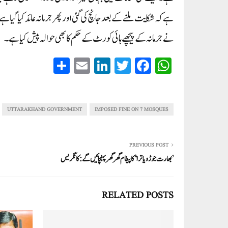
ہے کہ شکایت ملنے کے بعد جانچ کی گئی اور پھر جرمانہ عائد کیا گیا ہ
نے جرمانہ کے پیچھے ہائی کورٹ کے حکم کا بھی حوالہ پیش کیا ہے۔
S
E
Li
T
Fa
W
ha
m
nk
wi
ce
ha
re
ail
ed
tte
bo
ts
In
r
ok
A
UTTARAKHAND GOVERNMENT
IMPOSED FINE ON 7 MOSQUES
pp
PREVIOUS POST
’بھارت جوڑو یاترا‘ کا پیغام گھر گھر پہنچائیں گے: کانگریس
RELATED POSTS