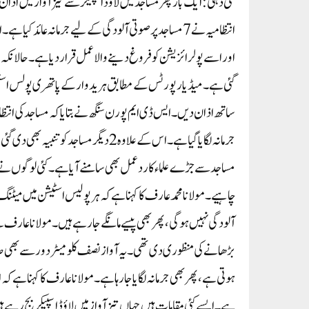
نئی دہلی: ایک بار پھر مساجد میں لاؤڈاسپیکر سے تیز آواز میں اذا
انتظامیہ نے 7 مساجد پر صوتی آلودگی کے لیے جرمانہ عائد ک
اور اسے پولرائزیشن کو فروغ دینے والا عمل قرار دیا ہے۔ حالانکہ انت
گئی ہے۔میڈیا رپورٹس کے مطابق ہریدوار کے پاتھری پولس اسٹیشن ک
جرمانہ لگایا گیا ہے۔ اس کے علاوہ 2 دیگر
مساجد سے جڑے علماء کا رد عمل بھی سامنے آیا ہے۔ کئی لوگوں نے 
چاہیے۔ مولانا محمد عارف کا کہنا ہے کہ ہر پولیس اسٹیشن میں میٹنگ کی
آلودگی نہیں ہوگی، پھر بھی پیسے مانگے جا رہے ہیں۔ مولانا عارف ن
ہوتی ہے، پھر بھی جرمانہ لگایا جا رہا ہے۔مولانا عارف کا کہنا ہے ک
ہے۔ ایسے کئی مقامات ہیں جہاں تیز آواز میں لاؤڈاسپیکر بج رہے ہی