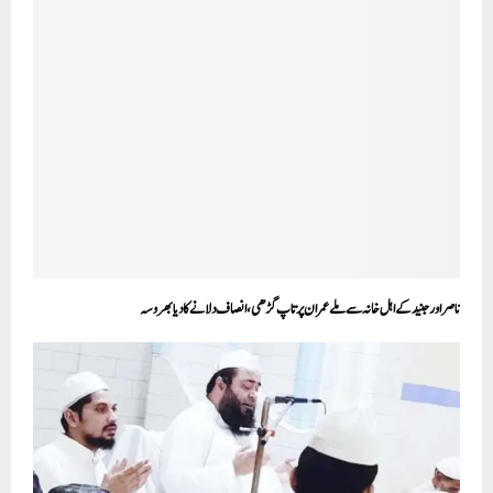
ناصراور جنید کے اہل خانہ سے ملے عمران پرتاپ گڑھی، انصاف دلانے کا دیا بھروسہ