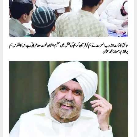
خالق کائنات اللہ رب العزت نے ہم کو قرآن کریم کی شکل میں عظیم الشان نعمت عطا فر ما ئی ہے اس کا تقدس ہم
پر لازم: مولانا محمد عثمان