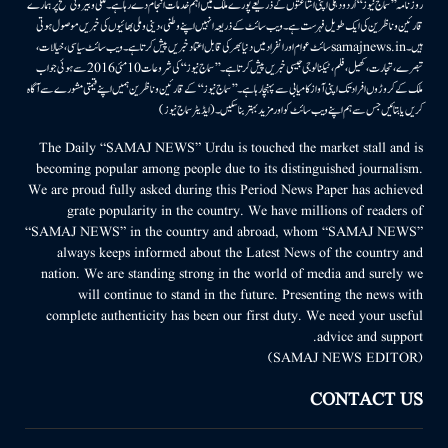
روزنامہ ’’سماج نیوز‘‘ اُردو دہلی اپنی اشاعتوں کے ذریعے پورے ملک میں اہم خدمات انجام دے رہا ہے۔ ملکی وبیرونی سطح پر ہمارے
قارئین وناظرین کی ایک طویل فہرست ہے۔ ویب سائٹ کے ذریعہ انہیں اپنے وطنی، دینی وملی بھائیوں کی خبریں موصول ہوتی
ہیں۔samajnews.inسائٹ عوام اور انفراد میں دنیا بھر کی قابل اعتماد خبریں پیش کرتا ہے۔ ویب سائٹ سیاسی، خیالات،
تبصرے، تجارت، کھیل، فلم، ٹیکنالوجی جیسی خبریں پیش کرتا ہے۔ ’’سماج نیوز‘‘ کی شروعات 10مئی 2016 سے ہوئی جو اب
ملک کے کروڑوں افراد تک اپنی آواز کامیابی سے پہنچا رہا ہے۔ ’’سماج نیوز‘‘ کے قارئین وناظرین ہمیں اپنے قیمتی مشورے سے آگاہ
کریں یا بتائیں جس سے ہم اپنے ویب سائٹ کو اور مزید بہتر بناسکیں۔ (ایڈیٹر سماج نیوز)
The Daily “SAMAJ NEWS” Urdu is touched the market stall and is
becoming popular among people due to its distinguished journalism.
We are proud fully asked during this Period News Paper has achieved
grate popularity in the country. We have millions of readers of
“SAMAJ NEWS” in the country and abroad, whom “SAMAJ NEWS”
always keeps informed about the Latest News of the country and
nation. We are standing strong in the world of media and surely we
will continue to stand in the future. Presenting the news with
complete authenticity has been our first duty. We need your useful
advice and support.
(SAMAJ NEWS EDITOR)
CONTACT US