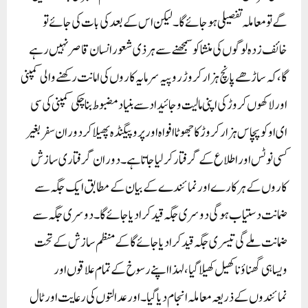
گے تو معاملہ تفصیلی ہو جائے گا۔ لیکن اس کے بعد کی بات کی جائے تو
خائف زدہ لوگوں کی منشا کو سمجھنے سے ہر ذی شعور انسان قاصر نہیں رہے
گا، کہ ساڑھے پانچ ہزار کروڑ روپیہ سرمایہ کاروں کی امانت رکھنے والی کمپنی
اور لاکھوں کروڑ کی اپنی مالیت و جائیداد سے بنیاد مضبوط بنا چکی کمپنی کی سی
ای او کوپچاس ہزار کروڑ کا جھوٹا افواہ اور پروپیگنڈہ پھیلا کر دوران سفر بغیر
کسی نوٹس اور اطلاع کے گرفتار کرلیا جاتا ہے۔ دوران گرفتاری سازش
کاروں کے ہرکارے اور نمائندے کے بیان کے مطابق ایک جگہ سے
ضمانت دستیاب ہو گی دوسری جگہ قید کرا دیا جائے گا۔ دوسری جگہ سے
ضمانت ملے گی تیسری جگہ قید کرا دیا جائے گا کے منظم سازش کے تحت
ویسا ہی گھناؤنا کھیل کھیلا گیا، لہذا اپنے رسوخ کے تمام علاقوں اور
نمائندوں کے ذریعہ معاملہ انجام دیا گیا۔ اور عدالتوں کی رعایت اور ٹال