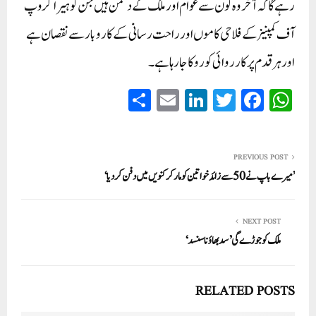
رہے گا کہ آخر وہ کون سے عوام اور ملک کے دشمن ہیں جن کو ہیرا گروپ
آف کمپنیز کے فلاحی کاموں اور راحت رسانی کے کاروبار سے نقصان ہے
اور ہر قدم پر کارروائی کو روکا جا رہا ہے۔
S
E
Li
T
Fa
W
ha
m
nk
wi
ce
ha
re
ail
ed
tte
bo
ts
In
r
ok
A
PREVIOUS POST
’میرے باپ نے 50 سے زائد خواتین کو مار کر کنویں میں دفن کردیا‘
pp
NEXT POST
ملک کو جوڑے گی ’سدبھاؤنا سنسد‘
RELATED POSTS