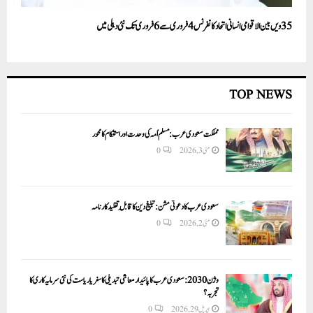
35ویں بین الاقوامی انسانی اتحاد کانفرنس 4فروری سے 6 فروری تک نئی دہلی میں
TOP NEWS
مملکت سعودی عرب: مسلم اُمہ کی وحدت اور استحکام کا محور
مئی 3, 2026
0
سعودی عرب کا دعوتی مشن: تبلیغ دین کا قابلِ تقلید کارنامہ
مئی 2, 2026
0
وژن 2030:سعودی عرب کا پائیدار معاشی تبدیلی کا سفر یا ریاست کی نئی سرمایہ کاری کا
تجربہ؟
اپریل 29, 2026
0