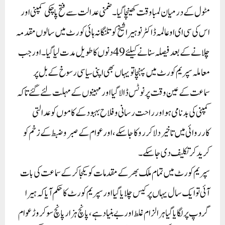
مٹول کے درمیان لمبا وقت کھینچا گیا۔ ضمنی عدالت سے فتح پاچکی کمپنی اور
اس کی سی ای او عالمہ ڈاکٹر نوہیرا شیخ کو تلنگانہ ہائی کورٹ میں سالوں مقدمہ
چلانے کے بعد فیصلہ سنانے کیلئے 49 دنوں کا طویل مدت لیا گیا۔ اور جب
معاملہ سپریم کورٹ میں پہنچا تو یہاں بھی اپنی سیاسی رسوخ کے بل پر
سماعت کے عین وقت پر نوٹس ڈالا گیا اور مہینوں کے مہلت لئے گئے تاکہ
کمپنی کی بدنامی ہو اور راحت رسانی و فلاح بہبود کے کاموں کو عدالتی
کارروائی میں تاخیر دلا کر روکا جا سکے ، اور عوام کے صبر و ضبط کے زخم کو
کریدکر تکلیف دی جا سکے۔
سپریم کورٹ میں تمام ملک بھر کے مقدمات کو یکجا کر کے سماعت کی بات
آئی تو ایک سال یہاں پر کیس چلایا گیا اور سپریم کورٹ کا حکم آیا کہ ہیرا
گروپ پر لگایا گیا ہر الزام غلط اور بے بنیاد ہے، پانچ ہزار پانچ سو کروڑ عوام