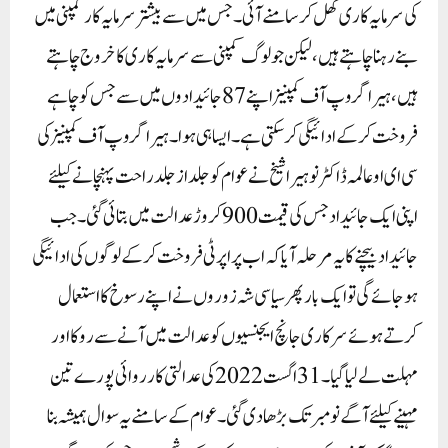
کی سرمایہ کاری کھل کر سامنے آئی۔ جس میں سے بیشتر سرمایہ کار کمپنی میں
بنے رہنا چاہتے ہیں، لیکن جو لوگ کمپنی سے سرمایہ کاری کا خروج چاہتے
ہیں، ہیرا گروپ آف کمپنیز اپنے 87 جائیدادوں میں سے جس کو چاہے
فروخت کرکے ادائیگی کر سکتی ہے۔ ایسا ہی ہوا۔ ہیرا گروپ آف کمپنیز کی
سی ای او عالمہ ڈاکٹر نوہیرا شیخ نے عوام کو جلد از جلد راحت پہنچانے کیلئے
اپنی ایک جائیداد جس کی قیمت 900کروڑ عدالت میں بتائی گئی۔ جب
جائیداد بیچنے کا یہ مرحلہ آیا کہ اب پراپرٹی فروخت کرکے لوگوں کی ادائیگی
ہو جائے گی تو ایک بار پھر سیاسی شہ زوروں نے اپنے رسوخ کا استعمال
کرتے ہوئے سرکاری جانچ ایجنسیوں کو عدالت میں آنے سے روکا اور
مہلت لے لیا گیا۔ 31 اگست 2022 کی عدالتی کارروائی پورے تین
مہینے کیلئے آگے نومبر تک بڑھا دی گئی۔ عوام کے سامنے یہ سوال ہمیشہ بنا