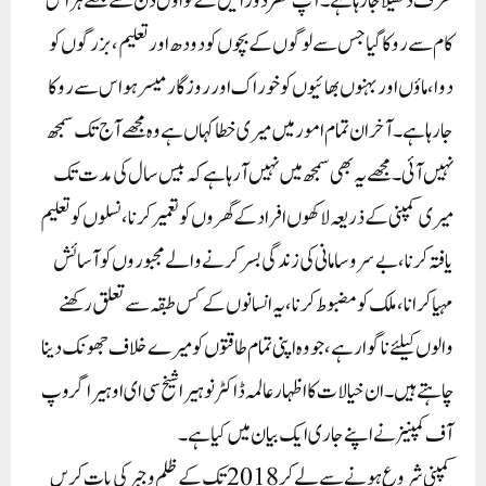
طرف دکھیلا جا رہا ہے۔ آپ نظر دوڑائیں گے تو اول دن سے مجھے ہر اس
کام سے روکا گیا جس سے لوگوں کے بچوں کو دودھ اور تعلیم، بزرگوں کو
دوا، ماؤں اور بہنوں بھائیوں کو خوراک اور روزگار میسر ہو اس سے روکا
جارہا ہے۔ آخر ان تمام امور میں میری خطا کہاں ہے وہ مجھے آج تک سمجھ
نہیں آئی۔ مجھے یہ بھی سمجھ میں نہیں آرہا ہے کہ بیس سال کی مدت تک
میری کمپنی کے ذریعہ لاکھوں افراد کے گھروں کو تعمیر کرنا، نسلوں کو تعلیم
یافتہ کرنا، بے سروسامانی کی زندگی بسر کرنے والے مجبوروں کو آسائش
مہیا کرانا، ملک کو مضبوط کرنا ، یہ انسانوں کے کس طبقہ سے تعلق رکھنے
والوں کیلئے ناگوار ہے، جو وہ اپنی تمام طاقتوں کو میرے خلاف جھونک دینا
چاہتے ہیں۔ ان خیالات کا اظہار عالمہ ڈاکٹر نوہیرا شیخ سی ای او ہیرا گروپ
آف کمپنیز نے اپنے جاری ایک بیان میں کیا ہے۔
کمپنی شروع ہونے سے لے کر 2018تک کے ظلم و جبر کی بات کریں