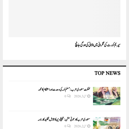
سپریم کورٹ کی نگرانی میں اڈانی کی ہوگی جانچ
TOP NEWS
مملکت سعودی عرب: مسلم اُمہ کی وحدت اور استحکام کا محور
مئی 3, 2026
0
سعودی عرب کا دعوتی مشن: تبلیغ دین کا قابلِ تقلید کارنامہ
مئی 2, 2026
0