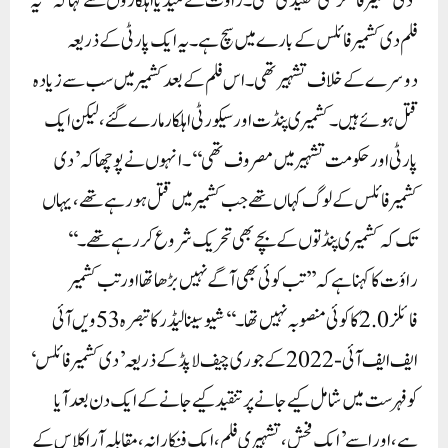
’دی کشمیر فائلز‘ کی تنقید کی تھی۔راؤت نے میڈیا اہلکاروں سے کہا کہ ’’یہ
فلم دی کشمیر فائلس کے بارے میں سچ ہے۔ یہ ایک پارٹی کے ذریعہ
دوسرے کے خلاف تشہیر تھی۔ اس فلم کے بعد کشمیر میں سب سے زیادہ
قتل ہوئے ہیں۔ کشمیری پنڈت اور سیکورٹی اہلکار مارے گئے، لیکن ایک
پارٹی اور حکومت تشہیر میں مصروف تھی‘‘۔ انہوں نے پوچھا کہ ’دی
کشمیر فائلس کے لوگ کہاں تھے جب کشمیر میں قتل ہو رہے تھے، یہاں
تک کہ کشمیری پنڈتوں کے بچے بھی تحریک شروع کر رہے تھے۔‘‘
راؤت کا کہنا ہے کہ ’’تب کوئی بھی آگے نہیں بڑھا تھا اور تب کشمیر
فائلز 2.0کا کوئی منصوبہ نہیں تھا۔‘‘شیوسینا لیڈر کا تبصرہ 53ویں آئی
ایف ایف آئی-2022 کے جوری چیف لاپڈ کے ذریعہ ’دی کشمیر فائلس‘
کو فہرست میں شامل کیے جانے پر تنقید کیے جانے کے ایک دن بعد آیا
ہے، اور اسے ’ایک فحش، تشہیری فلم، ایک فنکارانہ، مقابلہ آرا کلاس کے