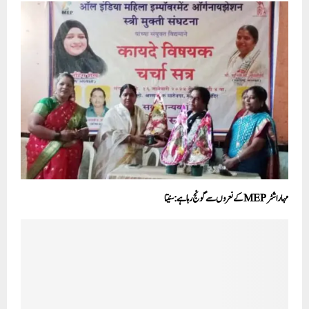
مہاراشٹر MEPکے نعروں سے گونج رہا ہے:سنیتا