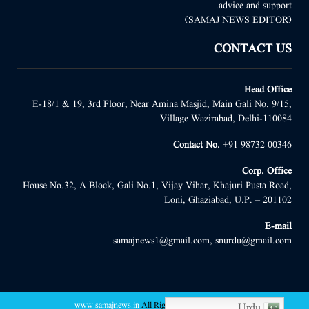
advice and support.
(SAMAJ NEWS EDITOR)
CONTACT US
Head Office
E-18/1 & 19, 3rd Floor, Near Amina Masjid, Main Gali No. 9/15,
Village Wazirabad, Delhi-110084
Contact No.
+91 98732 00346
Corp. Office
House No.32, A Block, Gali No.1, Vijay Vihar, Khajuri Pusta Road,
Loni, Ghaziabad, U.P. – 201102
E-mail
samajnews1@gmail.com, snurdu@gmail.com
www.samajnews.in
All Right Reserved
@2022 -
Urdu