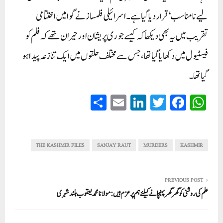
لیے نامناسب‘ قرار دیا گیا ہے۔ اسرائیلی فلمساز نے گوا میں اختتامی
تقریب میں یہ بھی دیکھا کہ کیسے جوری پریشان اور حیران تھے کہ فلم کو
فیسٹیول میں دکھایا گیا تھا، جس سے مختلف حلقوں میں ایک تنازعہ پیدا ہو
گیا تھا۔
S
E
Li
T
Fa
W
ha
m
nk
wi
ce
ha
re
ail
ed
tte
bo
ts
In
r
ok
A
THE KASHMIR FILES
SANJAY RAUT
MURDERS
KASHMIR
pp
PREVIOUS POST
علم کی روشنی کو گھر گھر پہنچانے کیلئے ہم پر عزم ہیں: مولانا محمد یعقوب بلند شہری