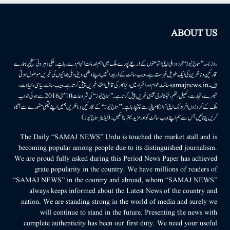
ABOUT US
روزنامہ ’’سماج نیوز‘‘ اُردو دہلی اپنی اشاعتوں کے ذریعے پورے ملک میں اہم خدمات انجام دے رہا ہے۔ ملکی وبیرونی سطح پر ہمارے
قارئین وناظرین کی ایک طویل فہرست ہے۔ ویب سائٹ کے ذریعہ انہیں اپنے وطنی، دینی وملی بھائیوں کی خبریں موصول ہوتی
ہیں۔samajnews.inسائٹ عوام اور انفراد میں دنیا بھر کی قابل اعتماد خبریں پیش کرتا ہے۔ ویب سائٹ سیاسی، خیالات،
تبصرے، تجارت، کھیل، فلم، ٹیکنالوجی جیسی خبریں پیش کرتا ہے۔ ’’سماج نیوز‘‘ کی شروعات 10مئی 2016 سے ہوئی جو اب
ملک کے کروڑوں افراد تک اپنی آواز کامیابی سے پہنچا رہا ہے۔ ’’سماج نیوز‘‘ کے قارئین وناظرین ہمیں اپنے قیمتی مشورے سے آگاہ
کریں یا بتائیں جس سے ہم اپنے ویب سائٹ کو اور مزید بہتر بناسکیں۔ (ایڈیٹر سماج نیوز)
The Daily “SAMAJ NEWS” Urdu is touched the market stall and is
becoming popular among people due to its distinguished journalism.
We are proud fully asked during this Period News Paper has achieved
grate popularity in the country. We have millions of readers of
“SAMAJ NEWS” in the country and abroad, whom “SAMAJ NEWS”
always keeps informed about the Latest News of the country and
nation. We are standing strong in the world of media and surely we
will continue to stand in the future. Presenting the news with
complete authenticity has been our first duty. We need your useful