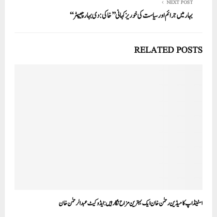
NEXT POST
بہار میں جرائم اور سیاست کی خوریز کہانی’’خاکی: دی بہار چیپٹر‘‘
RELATED POSTS
اسٹینڈ اپ کامیڈین رحمٰن خان ایک بہترین مزاح نگار ہیں:ایڈوکیٹ عبدالرحمٰن خان