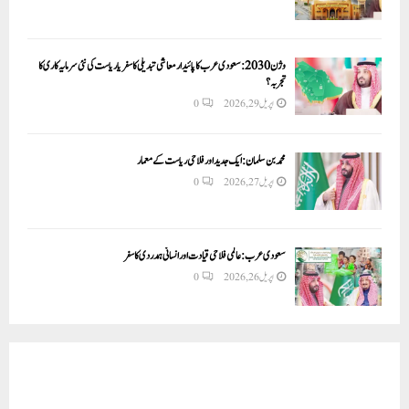
وژن 2030:سعودی عرب کا پائیدار معاشی تبدیلی کا سفر یا ریاست کی نئی سرمایہ کاری کا
تجربہ؟
اپریل 29, 2026
0
محمد بن سلمان: ایک جدید اور فلاحی ریاست کے معمار
اپریل 27, 2026
0
سعودی عرب: عالمی فلاحی قیادت اور انسانی ہمدردی کا سفر
اپریل 26, 2026
0