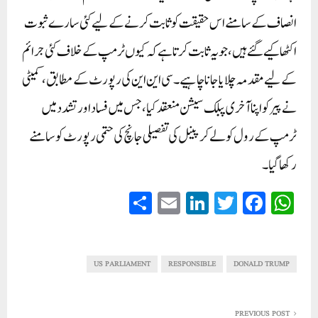
انصاف کے سامنے اس حقیقت کو ثابت کرنے کے لیے کئی سارے ثبوت
اکٹھا کیے گئےہیں، جو یہ ثابت کرتا ہے کہ کیوں ٹرمپ کے خلاف کئی جرائم
کے لیے مقدمہ چلایا جانا چاہیے۔ سی این این کی رپورٹ کے مطابق، کمیٹی
نے پیر کو اپنا آخری پبلک سیشن منعقد کیا، جس میں فساد اور تشدد میں
ٹرمپ کے رول کو لے کر پینل کی تفصیلی جانچ کی حتمی رپورٹ کو سامنے
رکھا گیا۔
S
E
Li
T
Fa
W
ha
m
nk
wi
ce
ha
re
ail
ed
tte
bo
ts
In
r
ok
A
US PARLIAMENT
RESPONSIBLE
DONALD TRUMP
pp
PREVIOUS POST