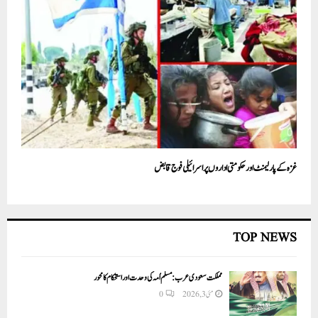
غزہ کے پارلیمنٹ اور حکومتی اداروں پراسرائیلی فوج قابض
TOP NEWS
مملکت سعودی عرب: مسلم اُمہ کی وحدت اور استحکام کا محور
مئی 3, 2026
0