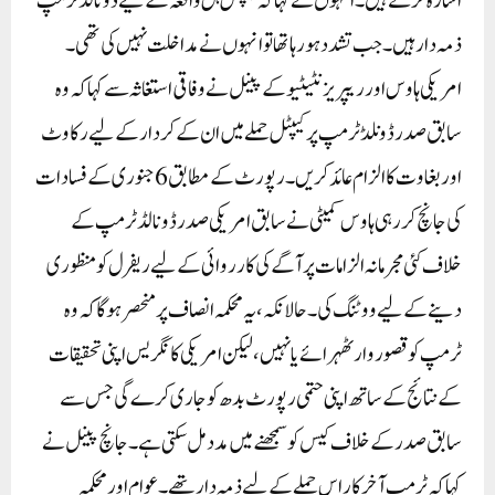
اشارہ کرتے ہیں۔ انہوں نے کہا کہ کیپٹل ہل واقعہ کے لیے ڈونالڈ ٹرمپ
ذمہ دار ہیں۔ جب تشدد ہورہا تھا تو انہوں نے مداخلت نہیں کی تھی۔
امریکی ہاوس اور ریپریزنٹیٹیو کے پینل نے وفاقی استغاثہ سے کہا کہ وہ
سابق صدر ڈونلڈ ٹرمپ پر کیپٹل حملے میں ان کے کردار کے لیے رکاوٹ
اور بغاوت کا الزام عائد کریں۔رپورٹ کے مطابق6جنوری کے فسادات
کی جانچ کررہی ہاوس کمیٹی نے سابق امریکی صدر ڈونالڈ ٹرمپ کے
خلاف کئی مجرمانہ الزامات پر آگے کی کارروائی کے لیے ریفرل کو منظوری
دینے کے لیے ووٹنگ کی۔ حالانکہ، یہ محکمہ انصاف پر منحصر ہوگا کہ وہ
ٹرمپ کو قصوروار ٹھہرائے یا نہیں، لیکن امریکی کانگریس اپنی تحقیقات
کے نتائج کے ساتھ اپنی حتمی رپورٹ بدھ کو جاری کرے گی جس سے
سابق صدر کے خلاف کیس کو سمجھنے میں مدد مل سکتی ہے۔جانچ پینل نے
کہا کہ ٹرمپ آخر کار اس حملے کے لیے ذمہ دار تھے۔ عوام اور محکمہ