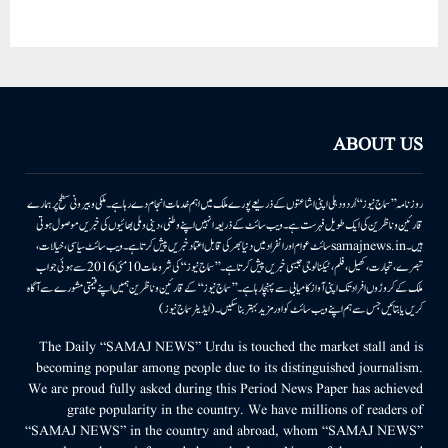
ABOUT US
روزنامہ ’’سماج نیوز‘‘ اُردو دہلی اپنی اشاعتوں کے ذریعے پورے ملک میں اہم خدمات انجام دے رہا ہے۔ ملکی وبیرونی سطح پر ہمارے
قارئین وناظرین کی ایک طویل فہرست ہے۔ ویب سائٹ کے ذریعہ انہیں اپنے وطنی، دینی وملی بھائیوں کی خبریں موصول ہوتی
ہیں۔samajnews.inسائٹ عوام اور انفراد میں دنیا بھر کی قابل اعتماد خبریں پیش کرتا ہے۔ ویب سائٹ سیاسی، خیالات،
تبصرے، تجارت، کھیل، فلم، ٹیکنالوجی جیسی خبریں پیش کرتا ہے۔ ’’سماج نیوز‘‘ کی شروعات 10مئی 2016 سے ہوئی جو اب
ملک کے کروڑوں افراد تک اپنی آواز کامیابی سے پہنچا رہا ہے۔ ’’سماج نیوز‘‘ کے قارئین وناظرین ہمیں اپنے قیمتی مشورے سے آگاہ
کریں یا بتائیں جس سے ہم اپنے ویب سائٹ کو اور مزید بہتر بناسکیں۔ (ایڈیٹر سماج نیوز)
The Daily “SAMAJ NEWS” Urdu is touched the market stall and is
becoming popular among people due to its distinguished journalism.
We are proud fully asked during this Period News Paper has achieved
grate popularity in the country. We have millions of readers of
“SAMAJ NEWS” in the country and abroad, whom “SAMAJ NEWS”