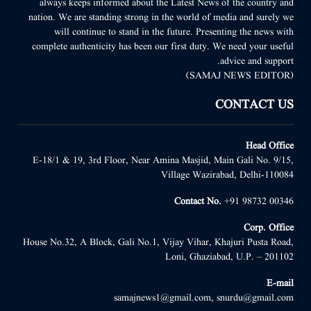
always keeps informed about the Latest News of the country and
nation. We are standing strong in the world of media and surely we
will continue to stand in the future. Presenting the news with
complete authenticity has been our first duty. We need your useful
advice and support.
(SAMAJ NEWS EDITOR)
CONTACT US
Head Office
E-18/1 & 19, 3rd Floor, Near Amina Masjid, Main Gali No. 9/15,
Village Wazirabad, Delhi-110084
Contact No.
+91 98732 00346
Corp. Office
House No.32, A Block, Gali No.1, Vijay Vihar, Khajuri Pusta Road,
Loni, Ghaziabad, U.P. – 201102
E-mail
samajnews1@gmail.com, snurdu@gmail.com