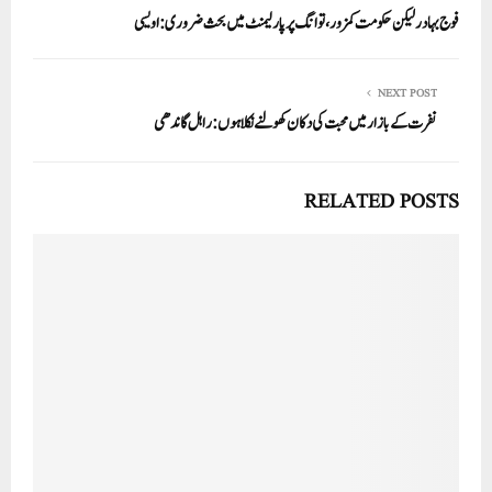
فوج بہادر لیکن حکومت کمزور، توانگ پر پارلیمنٹ میں بحث ضروری: اویسی
NEXT POST
نفرت کے بازار میں محبت کی دکان کھولنے نکلا ہوں: راہل گاندھی
RELATED POSTS