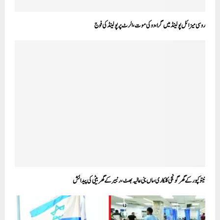
روسی میزائل پولینڈ میں گرا، دو کی موت، الرٹ پر پولینڈ کی فوج
نیتو کپور کے گھر گونجی کلکاری، ماں بنی عالیہ بھٹ، رنبیر کے گھر بیٹی کی پیدائش