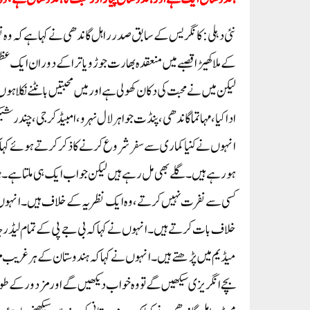
نئی دہلی: کانگریس کے سابق صدر راہل گاندھی نے کہا ہے کہ وہ ن
کے ملاکھیڑا قصبے میں منعقدہ بھارت جوڑو یاترا کے دوران ایک ع
لیکن میں نے محبت کی دکان کھولی ہے اور میں محبتیں بانٹنے نکلا ہو
ادا کیا، مہاتما گاندھی، پنڈت جواہر لال نہرو، امبیڈکر جی، چندر 
انہوں نے کنیا کماری سے سفر شروع کرنے کا ذکر کرتے ہوئے کہا
ہورہے ہیں۔ گلے بھی مل رہے ہیں لیکن جواب ایک ہی ملتا ہے۔ ہندو
کسی سے نفرت نہیں کرتے ، وہ ایک نظریہ کے خلاف ہیں۔انہوں نے 
خلاف بات کرتے ہیں۔ انہوں نے کہا کہ بی جے پی کے تمام لیڈر چ
میڈیم میں پڑھتے ہیں۔ انہوں نے کہا کہ ہندوستان کے ہر غریب مز
بچے انگریزی سیکھیں گے تو وہ خواب دیکھیں گے اور مزدور کے طور