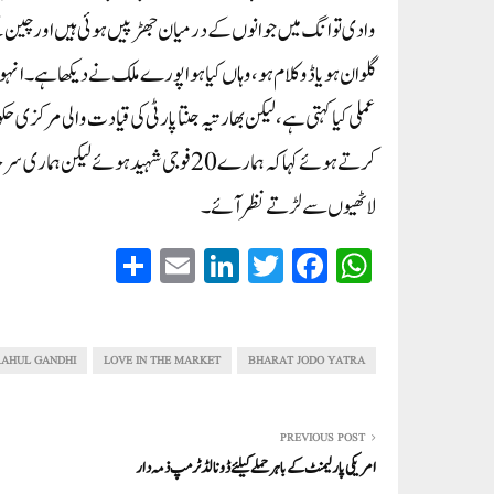
وادی توانگ میں جوانوں کے درمیان جھڑپیں ہوئی ہیں اور چین ک
گلوان ہو یا ڈوکلام ہو، وہاں کیا ہوا پورے ملک نے دیکھا ہے۔انہو
عملی کیا کہتی ہے، لیکن بھارتیہ جنتا پارٹی کی قیادت والی مرکزی
کرتے ہوئے کہا کہ ہمارے 20 فوجی شہید
لاٹھیوں سے لڑتے نظر آئے۔
S
E
Li
T
Fa
W
ha
m
nk
wi
ce
ha
re
ail
ed
tte
bo
ts
In
r
ok
A
RAHUL GANDHI
LOVE IN THE MARKET
BHARAT JODO YATRA
pp
PREVIOUS POST
امریکی پارلیمنٹ کے باہر حملے کیلئے ڈونالڈ ٹرمپ ذمہ دار