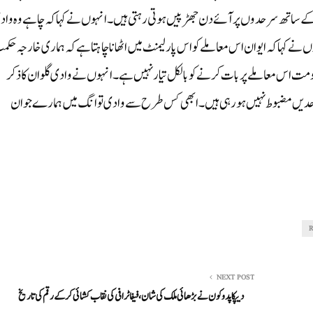
ے ساتھ سرحدوں پر آئے دن جھڑپیں ہوتی رہتی ہیں۔ انہوں نے کہا کہ چاہے وہ واد
ں نے کہا کہ ایوان اس معاملے کو اس پارلیمنٹ میں اٹھانا چاہتا ہے کہ ہماری خارجہ حک
 حکومت اس معاملے پر بات کرنے کو بالکل تیار نہیں ہے۔ انہوں نے وادی گلوان کا ذکر
 ہوئے لیکن ہماری سرحدیں مضبوط نہیں ہو رہی ہیں۔ ابھی کس طرح سے وادی توانگ میں ہمارے جوان
NEXT POST
دیپکا پدوکون نے بڑھائی ملک کی شان، فیفا ٹرافی کی نقاب کشائی کر کے رقم کی تاریخ