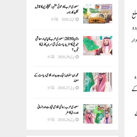
سعودی عرب کا دعوتی مشن: تبلیغ دین کا قابلِ
تقلید کارنامہ
لع
مئی 2, 2026
0
دو
دار
وژن 2030:سعودی عرب کا پائیدار معاشی
تبدیلی کا سفر یا ریاست کی نئی سرمایہ کاری کا
تجربہ؟
اپریل 29, 2026
0
ہ
محمد بن سلمان: ایک جدید اور فلاحی ریاست کے
معمار
 کے
اپریل 27, 2026
0
سعودی عرب: عالمی فلاحی قیادت اور انسانی
ے
ہمدردی کا سفر
اپریل 26, 2026
0