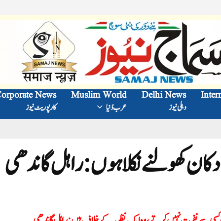
orporate News
Muslim World
Delhi News
Inter
دہلی نیوز
عرب دُنیا
کارپوریٹ نیوز
دکان کھولنے نکلا ہوں: راہل گاندھی
وہ کسی سے نفرت نہیں کرتے ، وہ ایک نظریہ کے خلاف ہیں: راہل گاندھی