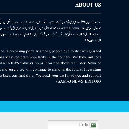
ABOUT US
روزنامہ ’’سماج نیوز‘‘ اُردو دہلی اپنی اشاعتوں کے ذریعے پورے ملک میں اہم خدمات انجام دے رہا ہے۔ ملکی وبیر
موصول ہوتی ہیں۔samajnews.inسائٹ عوام اور انفراد میں دنیا بھر کی قابل اعتماد خ
شروعات 10مئی 2016 سے ہوئی جو اب ملک کے کروڑوں افراد تک اپنی آواز کامیابی سے پہنچا رہا ہے
(ایڈیٹر سماج نیوز)
d is becoming popular among people due to its distinguished
as achieved grate popularity in the country. We have millions
MAJ NEWS” always keeps informed about the Latest News of
 and surely we will continue to stand in the future. Presenting
s been our first duty. We need your useful advice and support.
(SAMAJ NEWS EDITOR)
Urdu