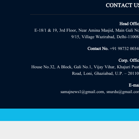
CONTACT U
Head Offic
E-18/1 & 19, 3rd Floor, Near Amina Masjid, Main Gali No
9/15, Village Wazirabad, Delhi-11008
Contact No.
+91 98732 0034
Corp. Offic
House No.32, A Block, Gali No.1, Vijay Vihar, Khajuri Pust
Road, Loni, Ghaziabad, U.P. – 20110
E-mai
samajnews1@gmail.com, snurdu@gmail.co