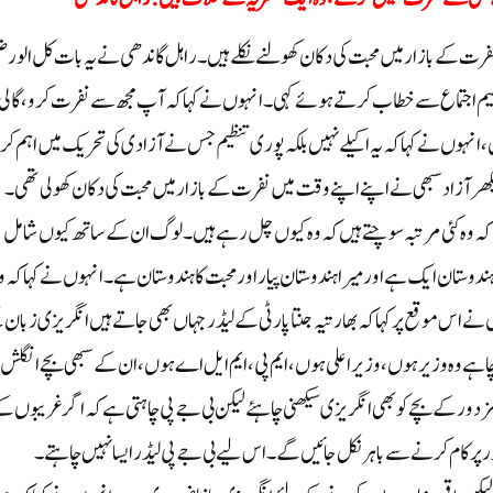
فرت کے بازار میں محبت کی دکان کھولنے نکلے ہیں ۔راہل گاندھی نے یہ بات کل الور ض
ظیم اجتماع سے خطاب کرتے ہوئے کہی۔ انہوں نے کہا کہ آپ مجھ سے نفرت کرو، گالی 
ں، انہوں نے کہا کہ یہ اکیلے نہیں بلکہ پوری تنظیم جس نے آزادی کی تحریک میں اہم کر
شیکھر آزاد سبھی نے اپنے اپنے وقت میں نفرت کے بازار میں محبت کی دکان کھولی تھی۔
 کہ وہ کئی مرتبہ سوچتے ہیں کہ وہ کیوں چل رہے ہیں۔ لوگ ان کے ساتھ کیوں شامل
ستان ایک ہے اور میرا ہندوستان پیار اور محبت کا ہندوستان ہے۔ انہوں نے کہا کہ و
اس موقع پر کہا کہ بھارتیہ جنتا پارٹی کے لیڈر جہاں بھی جاتے ہیں انگریزی زبان
اہے وہ وزیر ہوں، وزیر اعلی ہوں، ایم پی، ایم ایل اے ہوں، ان کے سبھی بچے انگلش
دور کے بچے کو بھی انگریزی سیکھنی چاہئے لیکن بی جے پی چاہتی ہے کہ اگر غریبوں ک
 پر کام کرنے سے باہر نکل جائیں گے۔ اس لیے بی جے پی لیڈر ایسا نہیں چاہتے۔