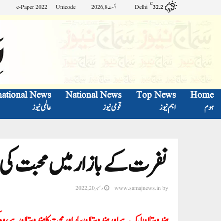
C
Delhi
اگست 8, 2026
Unicode
e-Paper 2022
32.2
national News
National News
Top News
Home
ہوم
اہم نیوز
قومی نیوز
عالمی نیوز
نفرت کے بازار میں محبت کی 
by
www.samajnews.in
دسمبر 20, 2022
ہندوستان ایک ہے اور ہندوستان پیار اور محبت کا ہندوستان ہے، 