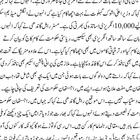
ئے، لیکن باقی دنیا سے بات کرنے کے لئے انگریزی جاننا ضروری ہے۔ انہوں نے کہا کہ ج
ا کہ وزیر اعلیٰ اشوک گہلوت نے بہت اچھا کام کیا ہے کہ انہوں نے انگلش میڈیم اس
کھولے ہیں اور راجستھان میں انگریزی زبان کو فروغ دینے کے لیے 10,000 انگریزی اساتذہ کی بھرتی کی ہے۔مسٹر راہل گاندھی نے کہا کہ انہ
ی زبان کے ساتھ ساتھ انگریزی بھی سیکھیں۔ ریاستی حکومت کے کام کاج کو بیان کرتے
کام کیا اور ترقیاتی کاموں میں بھی اچھا کام کیا گیا ہے۔ اس کے علاوہ منریگا کے تحت جو
بھی نافذ کرکے اس کا فائدہ پہنچایا ہے۔ ملازمین کی پرانی پنشن اسکیم بھی نافذ کر دی گ
نے کہا کہ راستے میں دو لوگوں سے بات ہوئی جن میں ایک بچہ بھی شامل تھا، جب ان
جستھان میں مفت علاج ہوا ہے۔ ایسے میں راجستھان حکومت کی تعریف کی جانی چاہیے۔
لت دستیاب نہیں ہے۔ اس موقع پر راہل گاندھی نے کہا کہ جہاں میں راجستھان حکومت
ت کو نصیحت دیتے ہوئے انہوں نے کہا کہ بھارت جوڑو یاترا میں ایک چیز دیکھنے کو ملی
باہر ہیں ، مقامی رہنما عام کارکن ہیں۔ اس رسی کو توڑنے ہوگا کیونکہ کارکنوں کی آو
 کی آواز بھی سنائی دینی چاہئے۔ اس موقع پر انہوں نے بھارت جوڑو یاترا کے فوائد بتات