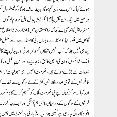
ہوئے کہا کہ اس سے وزن کم ہوگا، پیٹ صاف ہوگا، کولیسٹرول کم ہو
ہر مہینے میں ایک دن تقریباً 15 کلومیٹر پیدل چل کر عام لوگوں سے ملنا چاہئے۔
مسٹر راہل گان
پتہ ہی نہیں چلا کہ کب انہیں تھکان محسوس ہوئی اور پیدل چلنے
ایک، قبائلیوں کو ان کی زمین کا حق ملنا چاہیے،اور ا س پر عمل 
خدمات سے جڑے ہوئے ہیں، حکومت انہیں ایسی سہولیات فراہم کر
کانگریس کے قومی صدر ملکارجن کھڑگے نے لوگوں سے خطاب کرتے 
اور کہا کہ مرکز کی بی جے پی حکومت ملک کو تقسیم کرنے کا کام کر 
فرقوں کے لوگوں کے درمیان باہمی ہم آہنگی اور محبت پیدا کرن
افواہ پھیلائی جا رہی ہے لیکن بھارتیہ جنتا پارٹی پارلیمنٹ میں چی