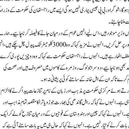
گا، شوگر اور بی پی جیسی بیماری نہیں ہوگی ایسے میں راجستھان کی حکومت کے وزراء ک
دھی نے کہا کہ راجستھان میں 30 اور 33 اضلاع میں وزیر موجود ہیں، اس لیے انہیں عوام کے درمیان جانے کا فیصلہ کرنا چاہیے۔ ہما
گاؤں میں فلورائیڈ کا مسئلہ ہے، جہاں پانی کا مسئلہ ہے، اسے مکمل طور پر حل کریں۔ انہوں نے مزید کہا کہ وہ 3000 کلومیٹر تک پیدل چل چ
 کا لطف اٹھا رہے ہیں۔ انہوں نے راجستھان حکومت سے کہا کہ وہ دو چیزیں پوری کرے
درآمد بھی ہونا چاہیے، دوسرا جو لوگ روزمرہ کے کاموں میں مصروف ہیں اور صحت کی
ے تاکہ ان کے اہل خانہ کے سامنے کوئی پریشانی نہ ہو۔
ہوئے مرکزی حکومت پر مذہب اور زبان کے نام پر تنازعات پیدا کرنے کا الزام لگ
رہی ہے۔ انہوں نے کہا کہ راہل گاندھی کی بھارت جوڑو یاترا کا مقصد تمام مذاہب اور
ا ہے۔انہوں نے کہا کہ چین اورہندوستان کے فوجیوں کے درمیان تنازع کو لے کر ایک
ن پر بات کرنے کو تیار نہیں ہے۔ انہوں نے کہا کہ حال ہی میں یہ بات سامنے آئی ہے کہ