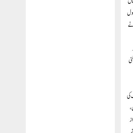
ہاں
کول
وں نے
ئی
 کی
،
از
ے