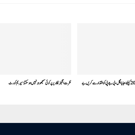
کانگریس نے 2024کیلئے بجایا بگل، بی جے پی کو اقتدار سے کریں بے
نفرت انگیز تقاریر پر کوئی سمجھوتہ نہیں ہوسکتا:سپریم کورٹ