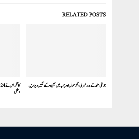
RELATED POSTS
جوشی مٹھ کے بعد ٹہری، گڑھوال اور چمبہ میں بھی درکنے لگیں دیواریں
دخل