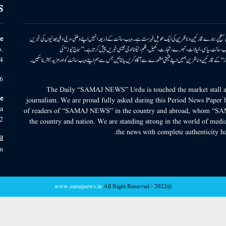
S
ونی سطح پر ہمارے قارئین وناظرین کی ایک طویل فہرست ہے۔ ویب سائٹ کے ذریعہ انہیں اپنے وطنی، دینی وملی بھائیوں کی خبریں
e
بریں پیش کرتا ہے۔ ویب سائٹ سیاسی، خیالات، تبصرے، تجارت، کھیل، فلم، ٹیکنالوجی جیسی خبریں پیش کرتا ہے۔ ’’سماج نیوز‘‘ کی
.
۔ ’’سماج نیوز‘‘ کے قارئین وناظرین ہمیں اپنے قیمتی مشورے سے آگاہ کریں یا بتائیں جس سے ہم اپنے ویب سائٹ کو اور مزید بہتر بناسکیں۔
4
6
The Daily “SAMAJ NEWS” Urdu is touched the market stall an
e
journalism. We are proud fully asked during this Period News Paper h
a
of readers of “SAMAJ NEWS” in the country and abroad, whom “SA
2
the country and nation. We are standing strong in the world of media
the news with complete authenticity ha
l
m
www.samajnews.in
All Right Reserved
@2022 -