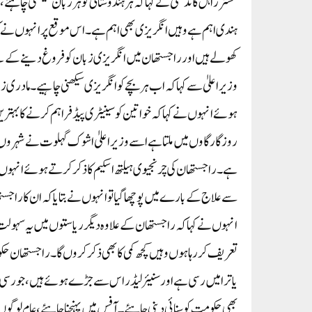
مسٹر راہل گاندھی نے کہا کہ ہر ہندوستانی کو ہر زبان سیکھنی چاہ
ہندی اہم ہے وہیں انگریزی بھی اہم ہے۔ اس موقع پر انہوں نے کہ
وزیر اعلیٰ سے کہا کہ اب ہر بچے کو انگریزی سیکھنی چاہیے۔ مادر
ہوئے انہوں نے کہا کہ خواتین کو سینیٹری پیڈ فراہم کرنے کا بہترین 
روزگار گاوں میں ملتا ہےاسے وزیر اعلیٰ اشوک گہلوت نے شہروں میں 
ہے۔راجستھان کی چرنجیوی ہیلتھ اسکیم کا ذکر کرتے ہوئے انہوں 
سے علاج کے بارے میں پوچھا گیا تو انہوں نے بتایا کہ ان کا را
انہوں نے کہا کہ راجستھان کے علاوہ دیگر ریاستوں میں یہ سہو
تعریف کررہا ہوں وہیں کچھ کمی کا بھی ذکر کروں گا۔راجستھان حکوم
یاترا میں رسی ہے اورسنیئر لیڈر اس سے جڑے ہوئے ہیں ، جو رسی کے 
بھی حکومت کو سنائی دینی چاہئے۔ آفس میں پہنچنا چاہئے، عام لوگوں