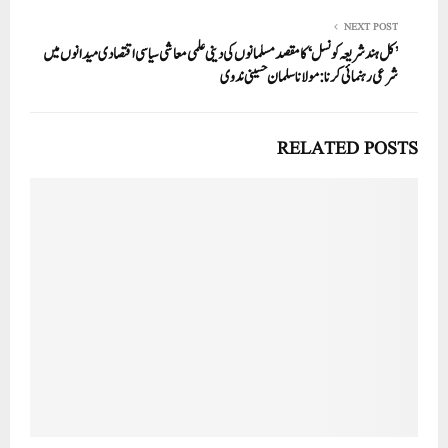
NEXT POST
’کل ہند شریعہ کونسل‘ کامقصد مسلمانوں کی دینی علمی معاشی سیاسی اقتصادی میدانوں میں
شرعی رہنمائی کرنا:مولانا سلمان حسینی ندوی
RELATED POSTS