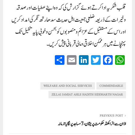
قلب شکریہ ادا کرتے ہوئےگزارش کی کہ وہ اپنے عطیات اور صدقہ
وخیرات کے ذریعہ ضلعی جمعیت اہل حدیث سدھارتھ نگر کی امداد کریں
اور اس کے مستقبل کے عزائم و منصوبوں کو بحسن وخوبی پایہ تکمیل تک
پہنچانے میں ہر ممکن اخلاقی ومالی قربانی پیش کریں۔
S
E
Li
T
Fa
W
ha
m
nk
wi
ce
ha
re
ail
ed
tte
bo
ts
In
r
ok
A
WELFARE AND SOCIAL SERVICES
COMMENDABLE
pp
ZILLAI JAMIAT AHLE HADITH SIDDHARTH NAGAR
PREVIOUS POST
اذان سے اتراکھنڈ حکومت پریشان، 7مساجد پر لگایا جرمانہ