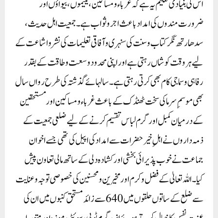
اس کی بنیادی تعلیم یہ ہے کہ غرباء و مساکین، یتیموں، بیواؤں اور
ضرورت مندوں کی امداد باعث اجر و ثواب ہے۔ جمعیت اہل حدیث،
سدھارتھ نگر کتاب و سنت کی سنہری وآفاقی تعلیمات کی نشر و اشاعت کے
لیے ہر وقت کوشاں رہتی ہے اور اپنی محدود وسعت وطاقت کے بقدر
رفاہی وسماجی کام بھی کرتی رہتی ہے۔ سالہائے گذشتہ کی طرح رواں سال
بھی موسمِ سرما کی سخت ٹھنڈک کے باعث غرباء و مساکین اور مستحقین
کے درمیان کمبل اور گرم لباس تقسیم کرنے کے لیے ضلعی جمعیت کے
ذمہ داروں نے اہلِ خیر حضرات سے امداد کی اپیل کی تھی جسے اخوان
جماعت نے خوب پذیرائی بخشی اور کشادہ دلی کے ساتھ مالی تعاون پیش
کیا۔ اللہ تعالیٰ کے فضل و کرم اور مخیرین و محسنین کی خصوصی توجہ وعنایت
سےضلع کے ساتوں حلقوں میں 640 سے زائد مستحق کنبوں میں ان کی