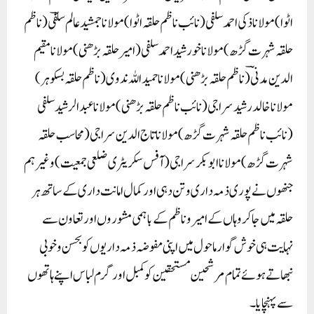
اٹوا) مولانا ذکی احمد سلفی (نائب ناظم حلقہ اٹوا) مولانا جمشید عالم سلفؔی (ناظم
حلقہ شہرت گڑھ)مولانا خورشید احمد سلفی(امیرحلقہ بڑھنی)مولانا مقیم
الدین مدنؔی (ناظم حلقہ بڑھنی) مولانا حمید اللہ ندوی (ناظم حلقہ بسکوہر)
مولانا خالد رشید سراجی (نائب ناظم حلقہ بڑھنی) مولانا عبد الرشید سلفی
(نائب ناظم حلقہ شہرت گڑھ) مولانا تاج الدین سراجی (محاسب حلقہ
شہرت گڑھ) مولانا ابوبکر سراجی (آفس سکریٹری ضلعی جمعیت) وغیرہم
جنھوں نے پوری ذمہ داری و تن دہی اور کمال امانت داری کے ساتھ ہر
حلقہ میں جاکر وہاں کے امیر و ناظم کے باہمی مشوروں اور تعاون سے
نہایت ہی خوش گوار ماحول میں اپنی مفوضہ ذمہ داریوں کو بحسن و خوبی
نبھاتے ہوئے تمام مرشحین مستحقین کو کمبل اور گرم لباس اپنے ہاتھوں
سے پہنچایا۔