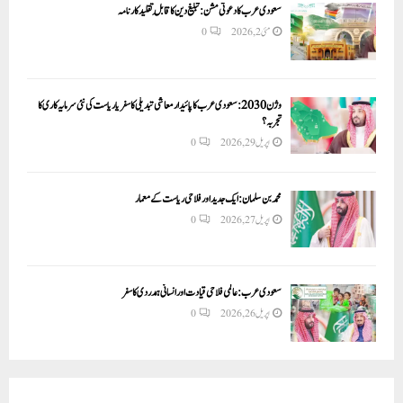
سعودی عرب کا دعوتی مشن: تبلیغ دین کا قابلِ تقلید کارنامہ
مئی 2, 2026
0
وژن 2030:سعودی عرب کا پائیدار معاشی تبدیلی کا سفر یا ریاست کی نئی سرمایہ کاری کا
تجربہ؟
اپریل 29, 2026
0
محمد بن سلمان: ایک جدید اور فلاحی ریاست کے معمار
اپریل 27, 2026
0
سعودی عرب: عالمی فلاحی قیادت اور انسانی ہمدردی کا سفر
اپریل 26, 2026
0