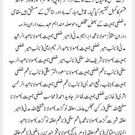
عزت نفس کا خیال کرتے ہوئے انر، گرم ٹوپی، سوئٹر، موزہ اور متوسط
قسم کا کمبل تقسیم کیا گیا۔ قابلِ مبارک باد اور ستائش کے مستحق ہیں مقامی
وضلعی جمعیت کے بعض مخلص و حوصلہ مند اہم عہدے داران و ذمہ
داران مثلاً : مولانا محمد ابراہیم مدنی (امیر ضلعی جمعیت) مولانا عبد الرشید
مدنی (نائب امیر ضلعی جمعیت) مولانا عبد الرحیم امینی (نائب امیر ضلعی
جمعیت) مولانا شریف اللہ سلفی (نائب امیر ضلعی جمعیت) مولانا عبد الرب
سلفی (نائب ناظم ضلعی جمعیت) مولانا سعود اختر سلفؔی (نائب ناظم ضلعی
جمعیت) جناب رفیع احمد لبی (نائب ناظم ضلعی جمعیت) مولانا عبد الرحمن
اثری (خازن ضلعی جمعیت) ماسٹر جاوید احمد (محاسب ضلعی جمعیت) مولانا
مطیع اللہ سلفی (رکن مجلس عاملہ، حلقہ نوگڑھ) مولانا شفیع اللہ مدنی (امیر
حلقہ شہرت گڑھ) مولانا محمد ہاشم سلفی (ناظم حلقہ نوگڑھ) مولانا عبد
المنان مفتاحی (ناظم حلقہ ڈومریا گنج) مولانا فخر الدین ریاضی (ناظم حلقہ