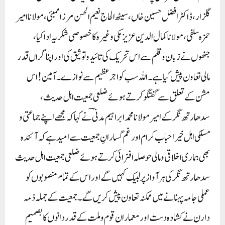
گلزار، ڈاکٹر افضل حسین خاں، سیٹھ الحاج نعیم الحسن مرزا ممبئی، مولانا امیر
حمزہ سلفی، مولانا کمال الدین عزیز مکی وغیرہ کا خصوصی شکریہ ادا کیا،
جنھوں نے زبان و قلم سے اس تحریک کی تائید و توثیق کی اور اپنا گراں قدر
مالی تعاون پیش کیا ہے۔ اللہ سب کو اجر عظیم سے نوازے۔ آمین! اس
مشن کے تعلق سے گفتگو کرتے ہوئے ضلعی جمعیت اہل حدیث،
سدھارتھ نگر کے امیر مولانا محمد ابراہیم مدنؔی نے کہا کہ مجھے اپنے جماعتی و
مسلکی اہل خیر احباب کرام اور غم گسارانِ جمعیت سے امید ہے کہ آئندہ
بھی ہماری اخلاقی و مالی حوصلہ افزائی کرتے ہوئے ضلعی جمعیت اہل حدیث
سدھارتھ نگر کی ہر آواز پر لبیک کہیں گے اور اس کے تمام منصوبوں کو
عملی جامہ پہنانے میں ممکنہ تعاون پیش کریں گے۔ جمعیت کے جملہ ذمہ
دارن نے کشادہ دست اور معماران قوم و ملت کے قدر دانوں کا بصمیم