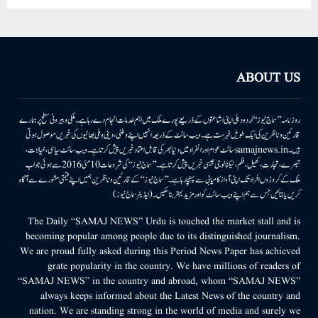
ABOUT US
روزنامہ ’’سماج نیوز‘‘ اُردو دہلی اپنی اشاعتوں کے ذریعے پورے ملک میں اہم خدمات انجام دے رہا ہے۔ ملکی وبیرونی سطح پر ہمارے
قارئین وناظرین کی ایک طویل فہرست ہے۔ ویب سائٹ کے ذریعہ انہیں اپنے وطنی، دینی وملی بھائیوں کی خبریں موصول ہوتی
ہیں۔samajnews.inسائٹ عوام اور انفراد میں دنیا بھر کی قابل اعتماد خبریں پیش کرتا ہے۔ ویب سائٹ سیاسی، خیالات،
تبصرے، تجارت، کھیل، فلم، ٹیکنالوجی جیسی خبریں پیش کرتا ہے۔ ’’سماج نیوز‘‘ کی شروعات 10مئی 2016 سے ہوئی جو اب
ملک کے کروڑوں افراد تک اپنی آواز کامیابی سے پہنچا رہا ہے۔ ’’سماج نیوز‘‘ کے قارئین وناظرین ہمیں اپنے قیمتی مشورے سے آگاہ
کریں یا بتائیں جس سے ہم اپنے ویب سائٹ کو اور مزید بہتر بناسکیں۔ (ایڈیٹر سماج نیوز)
The Daily “SAMAJ NEWS” Urdu is touched the market stall and is
becoming popular among people due to its distinguished journalism.
We are proud fully asked during this Period News Paper has achieved
grate popularity in the country. We have millions of readers of
“SAMAJ NEWS” in the country and abroad, whom “SAMAJ NEWS”
always keeps informed about the Latest News of the country and
nation. We are standing strong in the world of media and surely we