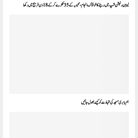
لیو اِن رلیشن شپ میں رہنے کا خوفناک انجام ،محبوبہ کے35 ٹکڑے کرکے 18دن فریج میں رکھا
ہم بابری مسجد کی شہادت کو کیسے بھول جائیں