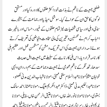
ضلعی جمعیت کے ناظم نے بذات خود اکثرحلقوں کا دورہ کیا اور مستحق
لوگوں کا حق ان کے حوالے کیا۔سوشل میڈیا اور جماعت کے بہتیرے
سماجی وملی اورسیاسی شخصیات نیز تمام حلقوں کے غیور، حساس اور باغیرت
احباب کرام نے محسنین و مخیرین کی مالی سخاوت و فیاضی کی تعریف کرتے
ہوئے ذمہ داران جمعیت کی اس تحریک و مشن کو مستحسن عمل اور عظیم ملی
کارنامہ قرار دیا۔ اس ملی کارنامے کے سلسلے میں جمعیت اہل حدیث
سدھارتھ نگر کے ناظم عمومی نے جمعیت و جماعت کے ہم دردان وبہی
خواہان مثلاً مولانا عبدالسلام سلفی ممبئی، مولانا شہاب الدین مدنی لکھنو،
مولانا عبد الحکیم مدنی ممبئی، ڈاکٹر عبد الکریم علیگ، مولانا ممتاز احمد سالک
بستوی، مولانا مولانا نور اللہ خاں، مولانا عتیق الرحمن خاں سنابلی، مولانا
ندیم انور خاں سراجی پونہ، مولانا عتیق الرحمن ریاضی، مولانا توفیق احمد