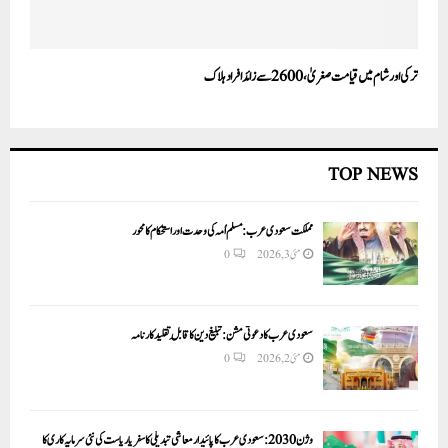
ترکی اور شام میں قیامت صغریٰ،2600سے زائد افراد ہلاک
TOP NEWS
مملکت سعودی عرب: مسلم اُمہ کی وحدت اور استحکام کا محور
مئی 3, 2026
0
سعودی عرب کا دعوتی مشن: تبلیغ دین کا قابلِ تقلید کارنامہ
مئی 2, 2026
0
وژن 2030:سعودی عرب کا پائیدار معاشی تبدیلی کا سفر یا ریاست کی نئی سرمایہ کاری کا