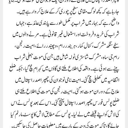
چھپرا صدر اسپتال میں علاج کے دوران ایک نوجوان کی موت ہوگئی۔بتایا
جارہا ہے کہ کچھ لوگ مقامی سطح پر چوری کرکے علاج کروا رہے ہیں۔
واضح رہے کہ بہار میں شراب پر مکمل طور سے پابندی عائد ہے، جہاں
شراب کی خرید و فروخت اور استعمال غیر قانونی ہے۔ مرنے والوں میں
سنجے سنگھ مشرک، کنال کمار، ہریندر رام، وچیندر رائے، امیت رنجن،
رام جی ساہ، مشرک شاستری ٹولہ شامل ہیں جن کی موت جعلی شراب
پینے سے ہوئی ہے۔واقعہ کی اطلاع ملتے ہی گاؤں میں کہرام مچ گیا، جبکہ ضلع
انتظامیہ میں کھلبلی مچ گئی۔ امیت نامی نوجوان کی چھپرا صدر اسپتال میں
علاج کے دوران موت ہوگئی۔ امیت رنجن کی موت کی اطلاع ملتے ہی
ضلع پولس فورس چھپرا صدر اسپتال پہنچ گئی۔ اس کے بعد پولس نے اس
کی لاش کو اپنے قبضے میں لے لیا۔ پولس کے مطابق لاش کا پوسٹ مارٹم کیا
جائے گا، تاکہ موت کی وجہ کے بارے میں معلومات حاصل کی جاسکیں۔