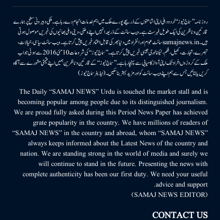
روزنامہ ’’سماج نیوز‘‘ اُردو دہلی اپنی اشاعتوں کے ذریعے پورے ملک میں اہم خدمات انجام دے رہا ہے۔ ملکی وبیرونی سطح پر ہمارے
قارئین وناظرین کی ایک طویل فہرست ہے۔ ویب سائٹ کے ذریعہ انہیں اپنے وطنی، دینی وملی بھائیوں کی خبریں موصول ہوتی
ہیں۔samajnews.inسائٹ عوام اور انفراد میں دنیا بھر کی قابل اعتماد خبریں پیش کرتا ہے۔ ویب سائٹ سیاسی، خیالات،
تبصرے، تجارت، کھیل، فلم، ٹیکنالوجی جیسی خبریں پیش کرتا ہے۔ ’’سماج نیوز‘‘ کی شروعات 10مئی 2016 سے ہوئی جو اب
ملک کے کروڑوں افراد تک اپنی آواز کامیابی سے پہنچا رہا ہے۔ ’’سماج نیوز‘‘ کے قارئین وناظرین ہمیں اپنے قیمتی مشورے سے آگاہ
کریں یا بتائیں جس سے ہم اپنے ویب سائٹ کو اور مزید بہتر بناسکیں۔ (ایڈیٹر سماج نیوز)
The Daily “SAMAJ NEWS” Urdu is touched the market stall and is
becoming popular among people due to its distinguished journalism.
We are proud fully asked during this Period News Paper has achieved
grate popularity in the country. We have millions of readers of
“SAMAJ NEWS” in the country and abroad, whom “SAMAJ NEWS”
always keeps informed about the Latest News of the country and
nation. We are standing strong in the world of media and surely we
will continue to stand in the future. Presenting the news with
complete authenticity has been our first duty. We need your useful
advice and support.
(SAMAJ NEWS EDITOR)
CONTACT US