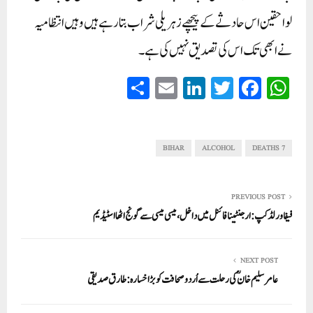
لواحقین اس حادثے کے پیچھے زہریلی شراب بتا رہے ہیں وہیں انتظامیہ
نے ابھی تک اس کی تصدیق نہیں کی ہے۔
S
E
Li
T
Fa
W
ha
m
nk
wi
ce
ha
re
ail
ed
tte
bo
ts
In
r
ok
A
BIHAR
ALCOHOL
7 DEATHS
pp
PREVIOUS POST
فیفا ورلڈ کپ: ارجنٹینا فائنل میں داخل، میسی میسی سے گونج اٹھا اسٹیڈیم
NEXT POST
عامر سلیم خان ؒکی رحلت سے اُردو صحافت کو بڑا خسارہ:طارق صدیقی