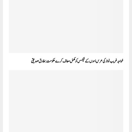
خواجہ غریب نواز کی عرس بسوں کے ٹیکس کو مکمل معاف کرے حکومت: طارق صدیقی