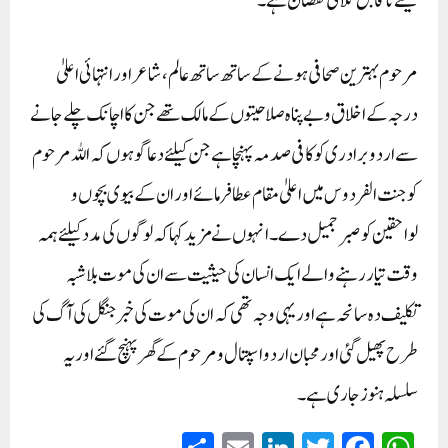
کیلئے ناقا بل تلافی نقصان ہے۔
مرحوم بہترین صحافی ہونے کے ساتھ ساتھ عالم،شاعر اور انتہائی اعلیٰ
درجہ کے اخلاق وبے پناہ صلاحیتوں کے مالک تھے جن کا اچانک چلے جانے
سے اردو برادری کوکافی صدمہ پہنچا ہے جن کیلئے دعا گو ہوں کہ اللہ مرحوم
کو جنت الفردوس میں اعلیٰ مقام عطا فرمائے اور ان کے بیوی بچوں و
لواحقین کو صبر جمیل دے۔ انہوں نے مزید کہا کہ لوگوں کی مدد کیلئے ہمہ
وقت تیار رہنے والے ایک انسان کی حیثیت سے ان کی موت بلا شبہ
تکلیف دہ سانحہ ہے اور یہی وجہ تھی کہ ان کی موت کی خبر جنگل کی آگ کی
طرح پھیل گئی اور محبان اردو اسپتال و مرحوم کے گھر پہنچ گئے اور یہ
سلسلہ ہنوز جاری ہے۔
S
E
Li
T
Fa
W