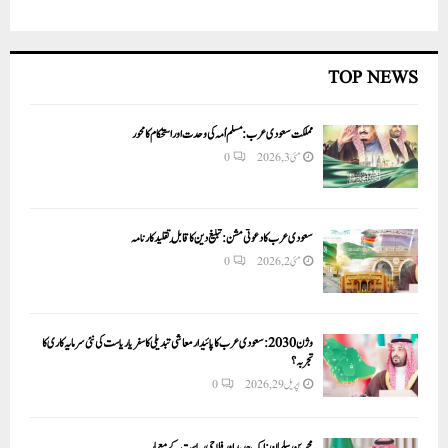
TOP NEWS
مملکت سعودی عرب: مسلم اُمہ کی وحدت اور استحکام کا محور
مئی 3, 2026
0
سعودی عرب کا دعوتی مشن: تبلیغ دین کا قابلِ تقلید کارنامہ
مئی 2, 2026
0
وژن 2030:سعودی عرب کا پائیدار معاشی تبدیلی کا سفر یا ریاست کی نئی سرمایہ کاری کا
تجربہ؟
اپریل 29, 2026
0
محمد بن سلمان: ایک جدید اور فلاحی ریاست کے معمار