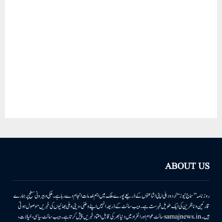
ABOUT US
روزنامہ ’’سماج نیوز‘‘ اُردو دہلی اپنی اشاعتوں کے ذریعے پورے ملک میں اہم خدمات انجام دے رہا ہے۔ ملکی وبیرونی سطح پر ہمارے
قارئین وناظرین کی ایک طویل فہرست ہے۔ ویب سائٹ کے ذریعہ انہیں اپنے وطنی، دینی وملی بھائیوں کی خبریں موصول ہوتی
ہیں۔samajnews.inسائٹ عوام اور انفراد میں دنیا بھر کی قابل اعتماد خبریں پیش کرتا ہے۔ ویب سائٹ سیاسی، خیالات،