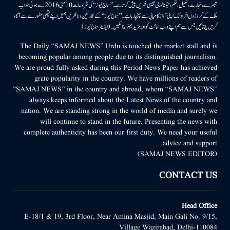
تبصرے، تجارت، کھیل، فلم، ٹیکنالوجی جیسی خبریں پیش کرتا ہے۔ ’’سماج نیوز‘‘ کی شروعات 10مئی 2016 سے ہوئی جو اب
ملک کے کروڑوں افراد تک اپنی آواز کامیابی سے پہنچا رہا ہے۔ ’’سماج نیوز‘‘ کے قارئین وناظرین ہمیں اپنے قیمتی مشورے سے آگاہ
کریں یا بتائیں جس سے ہم اپنے ویب سائٹ کو اور مزید بہتر بناسکیں۔ (ایڈیٹر سماج نیوز)
The Daily “SAMAJ NEWS” Urdu is touched the market stall and is
becoming popular among people due to its distinguished journalism.
We are proud fully asked during this Period News Paper has achieved
grate popularity in the country. We have millions of readers of
“SAMAJ NEWS” in the country and abroad, whom “SAMAJ NEWS”
always keeps informed about the Latest News of the country and
nation. We are standing strong in the world of media and surely we
will continue to stand in the future. Presenting the news with
complete authenticity has been our first duty. We need your useful
advice and support.
(SAMAJ NEWS EDITOR)
CONTACT US
Head Office
E-18/1 & 19, 3rd Floor, Near Amina Masjid, Main Gali No. 9/15,
Village Wazirabad, Delhi-110084