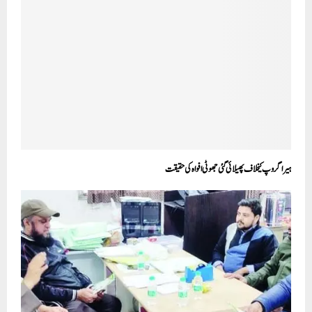
ہیرا گروپ کیخلاف پھیلائی گئی جھوٹی افواہ کی حقیقت