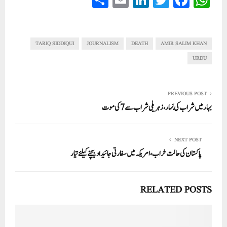
ha
m
nk
wi
ce
ha
re
ail
ed
tte
bo
ts
In
r
ok
A
TARIQ SIDDIQUI
JOURNALISM
DEATH
AMIR SALIM KHAN
pp
URDU
PREVIOUS POST
بہار میں شراب کی بَہار، زہریلی شراب سے7کی موت
NEXT POST
پاکستان کی حالت خراب،امریکہ میں سفارتی جائیداد بیچنے کیلئے تیار
RELATED POSTS