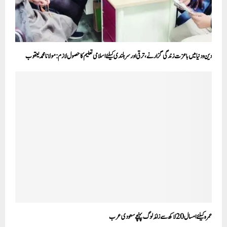
دین و دنیا میں باعزت زندگی گزارنے،ترقی اور سربلندی کیلئے اسلامی تعلیم کا حصول لازم:مولانا محمد یعقوب
عمرہ کیلئے امسال 20لاکھ سے زائد لوگ پہنچے سعودی عرب