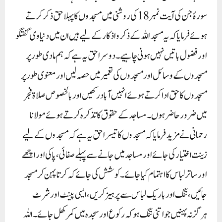
سورۂ جن کی آیت نمبر 18کی روشنی میں مسجدوں کا پہلا حق ذکر کرتے
ہوئے فرمایا کہ یہ مسجد اللہ کے ذکر واذکار کے لیے ہیں ان میں دنیاوی گفتگو
اورفضول باتیں نہیں ہونی چاہیے ۔ دوسرا حق یہ ہے کہ ہم مادی طور پر
مسجدوں کے وسائل اور مسجدوں کی تعمیر میں حصہ لیں اورمعنوی طورپر
مسجدوں کا حق ادا کرتے ہوئے انہیں آباد رکھیں اوربالخصوص صلاۃ فجر
میں ضرور حاضر ہوں۔مساجد کے حقوق کا تذکرہ کرتے ہوئے مولانا
رحمانی نے مزید فرمایا کہ مسجدوں کا تیسرا حق یہ ہے کہ مسجدوں کے لیے
زینت اختیار کی جائے اورمساجد میں جانے سے پہلے صفائی ، پاکی اور اچھے
اورساتر لباس کا اہتمام کیا جائے۔ کوشش کی جائے کہ کرتا پہن کر مسجد
جائیں، تنگ ا ورباریک لباس سے پرہیز کریں، ایسی پینٹ اورشرٹ
ہرگزنہ پہنیں جواتنی تنگ ہوکہ رکوع اور سجدہ میں کمر کھل جائے ۔اللہ