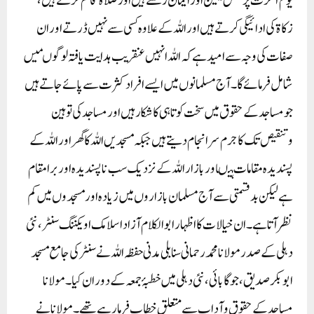
یوم آخرت پر مکمل یقین اورایمان رکھتے ہیں اور صلاۃ قائم کرتے ہیں،
زکاۃ کی ادائیگی کرتے ہیں اوراللہ کے علاوہ کسی سے نہیں ڈرتے اور ان
صفات کی وجہ سے امید ہے کہ اللہ انہیں عنقریب ہدایت یافتہ لوگوںمیں
شامل فرمائے گا ۔ آج مسلمانوں میں ایسے افراد کثرت سے پائے جاتے ہیں
جومساجد کے حقوق میں سخت کوتاہی کا شکار ہیں اور مساجد کی توہین
وتنقیص تک کا جرم سرانجام دیتے ہیں جبکہ مسجدیں اللہ کا گھر اوراللہ کے
پسندیدہ مقامات ہیںاوربازار اللہ کے نزدیک سب ناپسندیدہ اوربرا مقام
ہے لیکن بدقسمتی سے آج مسلمان بازاروں میں زیادہ اور مسجدوں میں کم
نظر آتا ہے ۔ان خیالات کا اظہار ابوالکلام آزاد اسلامک اویکننگ سنٹر ، نئی
دہلی کے صدر مولانا محمد رحمانی سنابلی مدنی حفظہ اللہ نے سنٹر کی جامع مسجد
ابوبکرصدیق،جوگابائی ، نئی دہلی میں خطبۂ جمعہ کے دوران کیا ۔ مولانا
مساجد کے حقوق وآداب سے متعلق خطاب فرمارہے تھے ۔ مولانا نے