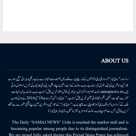
ABOUT US
روزنامہ ’’سماج نیوز‘‘ اُردو دہلی اپنی اشاعتوں کے ذریعے پورے ملک میں اہم خدمات انجام دے رہا ہے۔ ملکی وبیرونی سطح پر ہمارے
قارئین وناظرین کی ایک طویل فہرست ہے۔ ویب سائٹ کے ذریعہ انہیں اپنے وطنی، دینی وملی بھائیوں کی خبریں موصول ہوتی
ہیں۔samajnews.inسائٹ عوام اور انفراد میں دنیا بھر کی قابل اعتماد خبریں پیش کرتا ہے۔ ویب سائٹ سیاسی، خیالات،
تبصرے، تجارت، کھیل، فلم، ٹیکنالوجی جیسی خبریں پیش کرتا ہے۔ ’’سماج نیوز‘‘ کی شروعات 10مئی 2016 سے ہوئی جو اب
ملک کے کروڑوں افراد تک اپنی آواز کامیابی سے پہنچا رہا ہے۔ ’’سماج نیوز‘‘ کے قارئین وناظرین ہمیں اپنے قیمتی مشورے سے آگاہ
کریں یا بتائیں جس سے ہم اپنے ویب سائٹ کو اور مزید بہتر بناسکیں۔ (ایڈیٹر سماج نیوز)
The Daily “SAMAJ NEWS” Urdu is touched the market stall and is
becoming popular among people due to its distinguished journalism.
We are proud fully asked during this Period News Paper has achieved