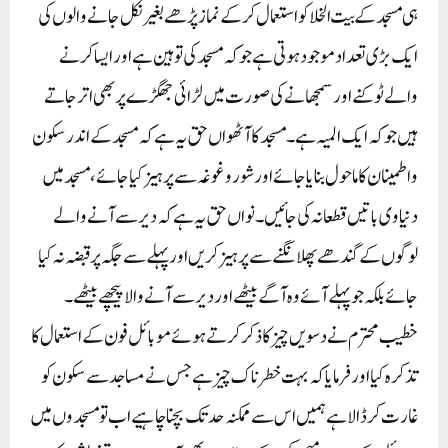
ہی مسجد کے بیت الخلا کواستعمال کرکے نماز پڑھے بغیر نکل جانے والوں کی
ایک بڑی تعداد موجود ہوتی ہے جوکہ مسجد کی توہین ہے اورایسا کرنے
والے ٹوکنے اور سمجھانے کی صورت میں لڑائی جھگڑے پر بھی اتر جاتے
ہیں جو کہ ایک المیہ ہے۔ مسجد کا آٹھواں حق یہ ہے کہ مسجد کے اندر سکون
واطمینان کا ماحول بنایا جائے اور شور وغوغہ سے پرہیز کیا جائے ، مسجد میں
دنیاوی باتیں قطعا نہ کی جائیں ۔ نواں حق یہ ہے کہ دیر سے آنے والے
لوگوں کے گندھے پھلانگنے سے پرہیز کریں اورپہلے سے جگہ پر قبضہ نہ کیا
جائے بلکہ جوپہلے آئے وہ آگے بیٹھے اور دیر سے آنے والا پیچھے بیٹھے۔
خطیب محترم نے دسویں چیز کا ذکر کرتے ہوئے موبائل فون کے استعمال کا
تذکرہ کیا اورفرمایا کہ بہت خطرناک چیز ہے جس نے مساجد سے سکون کو
غارت کر ڈالا ہے ہمیں اس سے ممکنہ حد تک بچنا چاہیے اب تو مسجدوں میں