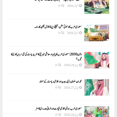
مئی 3, 2026
0
سعودی عرب کا دعوتی مشن: تبلیغ دین کا قابلِ تقلید کارنامہ
مئی 2, 2026
0
وژن 2030:سعودی عرب کا پائیدار معاشی تبدیلی کا سفر یا ریاست کی نئی سرمایہ کاری کا
تجربہ؟
اپریل 29, 2026
0
محمد بن سلمان: ایک جدید اور فلاحی ریاست کے معمار
اپریل 27, 2026
0
سعودی عرب: عالمی فلاحی قیادت اور انسانی ہمدردی کا سفر
اپریل 26, 2026
0