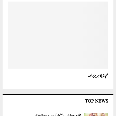
ٹیم انڈیا کا سیریز پر قبضہ
TOP NEWS
مملکت سعودی عرب: مسلم اُمہ کی وحدت اور استحکام کا محور