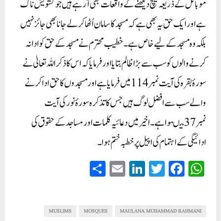
موبائل کے ذریعہ میچ دیکھنے کے واقعات بھی آرہے ہیں جوتشویش ناک
ہے اور ایک حق یہ بھی ہے کہ مسجد کا سامان اُٹھا کر لے جانا بھی جائز نہیں
بلکہ وہ مسجد کے لیے خاص ہے ۔خطیب محترم نے مسجد کے حق کوادا نہ
کرنے والوں کو سب سے بڑا ظالم بتایا اور فرمایا کہ اس کا ذکر اللہ تعالیٰ نے
سورۂ بقرہ کی آیت نمبر 114میں فرمایا ہے اورمسجدوں کا حق ادا کرنے
والے سب سے افضل لوگ ہیں جس کا تذکرہ سورۂ نور کی آیت
نمبر 37میںہوا ہے ۔اخیر میں دعائیہ کلمات اورمساجد کے حقوق کی
ادائیگی کے اہتمام کی اپیل پر خطبہ ختم ہوا۔
S
E
Li
T
Fa
W
ha
m
nk
wi
ce
ha
re
ail
ed
tte
bo
ts
In
r
ok
A
MUSLIMS
MOSQUES
MAULANA MUHAMMAD RAHMANI