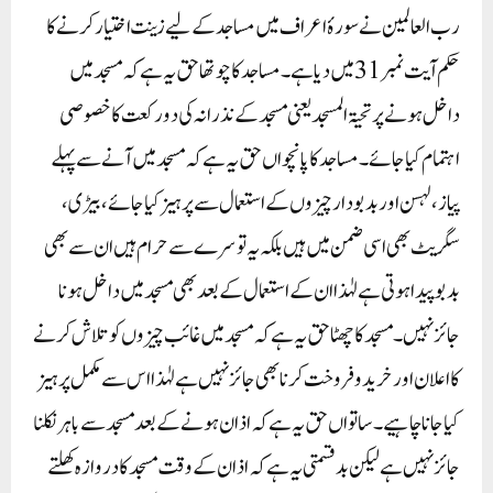
رب العالمین نے سورۂ اعراف میں مساجد کے لیے زینت اختیار کرنے کا
حکم آیت نمبر 31میں دیا ہے۔ مساجد کا چوتھاحق یہ ہے کہ مسجد میں
داخل ہونے پر تحیۃ المسجد یعنی مسجد کے نذرانہ کی دو رکعت کا خصوصی
اہتمام کیا جائے ۔ مساجد کا پانچواں حق یہ ہے کہ مسجد میں آنے سے پہلے
پیاز ، لہسن اوربدبودار چیزوں کے استعمال سے پرہیز کیا جائے ، بیڑی،
سگریٹ بھی اسی ضمن میں ہیں بلکہ یہ تو سرے سے حرام ہیں ان سے بھی
بدبو پیدا ہوتی ہے لہٰذا ان کے استعمال کے بعد بھی مسجد میں داخل ہونا
جائز نہیں۔مسجد کا چھٹا حق یہ ہے کہ مسجد میں غائب چیزوں کو تلاش کرنے
کا اعلان ا ورخرید وفروخت کرنا بھی جائز نہیں ہے لہٰذا اس سے مکمل پرہیز
کیا جانا چاہیے۔ ساتواں حق یہ ہے کہ اذان ہونے کے بعد مسجد سے باہر نکلنا
جائز نہیں ہے لیکن بدقسمتی یہ ہے کہ اذان کے وقت مسجد کا دروازہ کھلتے