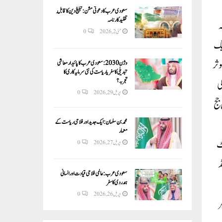
سعودی عرب کا دعوتی مشن: تبلیغ دین کا قابلِ
تقلید کارنامہ
ہ
مئی 2, 2026
0
لیگ
وثر
وژن 2030:سعودی عرب کا پائیدار معاشی
تبدیلی کا سفر یا ریاست کی نئی سرمایہ کاری کا
تجربہ؟
ی
اپریل 29, 2026
0
جج
محمد بن سلمان: ایک جدید اور فلاحی ریاست کے
معمار
ٹ
اپریل 27, 2026
0
ڈ
سعودی عرب: عالمی فلاحی قیادت اور انسانی
ہمدردی کا سفر
اپریل 26, 2026
0
ر