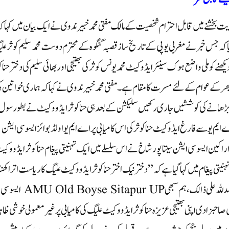
ویت بخشنے میں قابل احترام شخصیت کے مالک مفتی محمد خبیر ندوی نے ایک بیان میں کہا ک
ا کہ جس خبر نے مغربی یوپی کے تاریخ ساز قصبہ گنگوہ کے محترم دوست محمد سلیم کوثر ع
کو ملی واضع ہو ک سینئر ایڈوکیٹ محمد یونس کوثر کی بھتیجی اور بھائی سلیم کی دخترحنا ک
بھر کے عوام کے لئے مسرت کا مقام ہے ۔مفتی محمد خبیر ندوی نے کہا کہ ہماری خواتین ک
ے بڑھانے کی کوششیں جاری رکھیں سلیکشن کے بعد ہی حنا کوثر ایڈووکیٹ نے بطور سول 
م یو سے فارغ ایڈوکیٹ حنا کوثر کی اس کامیابی پر اے ایم یو اولڈ بوائز ایسوسی ایشن
ی اراکین ایسوسی ایشن سیتاپور شاخ نے اس سلسلے میں ایک تہنیتی پیغام حنا کوثر ایڈووکی
ی پیغام میں کہا گیا ہے کہ” دختر نیک اختر حنا کوثر ایڈووکیٹ علیگ کا ریاست اترا کھن
میں بطور سول جج تقرر ہونا ہم سبھی کے لئے قابل رشک ہے” الحمد للہ علی ذالک، ہم سبھی AMU Old Boyse Sitapur UP ایسوسی
بزادی اپنی بھتیجی عزیزہ حنا کوثر ایڈووکیٹ علیگ کی کامیابی پر غیر معمولی خوشی ظاہ