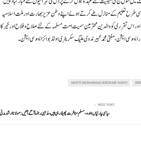
ورٹ میں سول جج کی حیثیت سے عہدہ قبول کرنے پر دل کی گہرائیوں سے مبارکباد پیش
اں اسی طرح تعلیم کے منازل طے کرتے ہوئے اپنے وطن عزیز بھارت اور ملت اسلامیہ
اور اس تقرری کو والدین محترمین سمیت امت مسلمہ کے لئے صلاح و فلاح اور خیر کا
درایسوسی ایشن، مفتی محمد خبیر ندوی علیگ سکریٹری اولڈ بوائز ایسو سی ایشن۔
MUFTI MUHAMMAD KHUBAIR NADVI
IDE
NEXT POST
سیاسی پارٹیاں ہندو-مسلم منافرت پھیلارہی ہیں، مذہبی رہنما آگے آئیں: مولانا ارشد مدنی