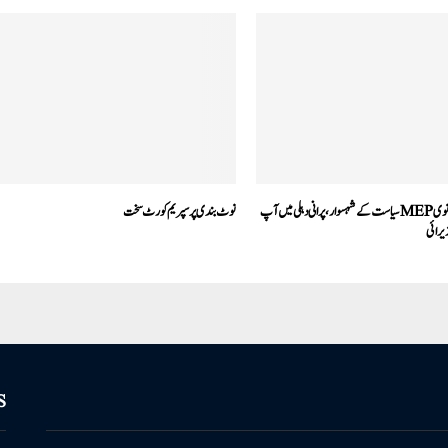
نصیر الحسن جھنجھانوی MEPسیاست کے شہسوار، پرانی دہلی میں آپ
نوٹ بندی پر سپریم کورٹ سخت
ذیرائی
S