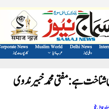
orporate News
Muslim World
Delhi News
Inter
دہلی نیوز
عرب دُنیا
کارپوریٹ نیوز
شناخت ہے: مفتی محمد خبیر ندوی
لئے قابل فخر