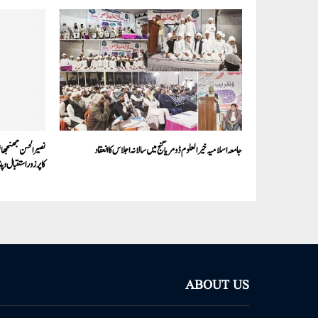
جامعہ اسلامیہ خیر العلوم ڈومریا گنج میں سالانہ اجلاس کا انعقاد
کا پرزور استقبال وپ
ABOUT US