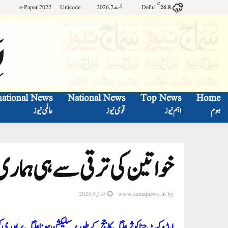
C
Delhi
اگست 7, 2026
Unicode
e-Paper 2022
26.8
national News
National News
Top News
Home
ہوم
اہم نیوز
قومی نیوز
عالمی نیوز
خواتین کی ترقی سے ہی ہماری 
by
www.samajnews.in
جنوری 9, 2023
ایڈوکیٹ حنا کوثر علیگ کا جج کے طور پر سلیکشن ہونا علیگ برادری کی