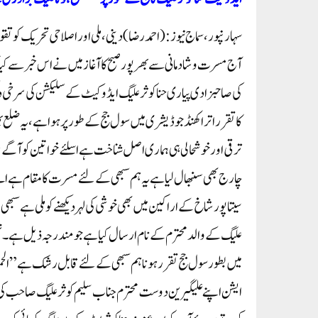
سہارنپور، سماج نیوز:(احمد رضا) دینی،ملی اور اصلاحی تحریک کو تق
آج مسرت و شادمانی سے بھرپور صبح کا آغاز میں نے اس خبر سے کی
کی صاحبزادی پیاری حنا کوثر علیگ ایڈوکیٹ کےسلیکشن کی سرخی دیکھنے 
کا تقرر اتراکھنڈ جوڈیشری میں سول جج کے طور پر ہوا ہے، یہ ضلع 
ترقی اور خوشحالی ہی ہماری اصل شناخت ہے اسلئے خواتین کو آگ
چارج بھی سنبھال لیا ہے یہ ہم سبھی کے لئے مسرت کا مقام ہے اے ای
سیتاپور شاخ کے اراکین میں بھی خوشی کی لہر دیکھنے کو ملی ہے سبھ
علیگ کے والد محترم کے نام ارسال کیا ہے جو مندرجہ ذیل ہے۔ تہنیت
ایشن اپنے علیگیرین دوست محترم جناب سلیم کوثر علیگ صاحب کی صاح