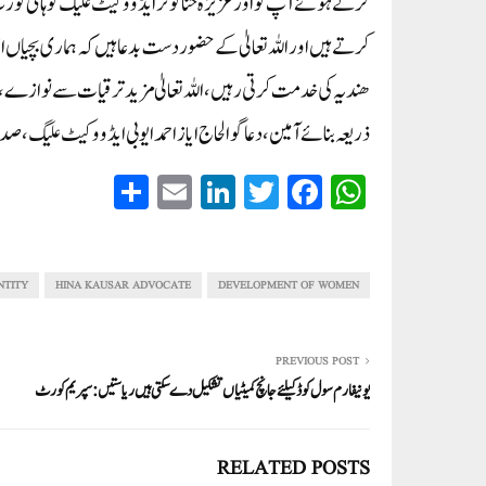
کرتے ہوئے آپ کو اور عزیزہ حنا کوثر ایڈووکیٹ علیگ کو ہائی ک
کرتے ہیں اور اللہ تعالیٰ کے حضور دست بدعا ہیں کہ ہماری بچی
ھندیہ کی خدمت کرتی رہیں،اللہ تعالیٰ مزید ترقیات سے نوازے، 
ذریعہ بنائے آمین، دعاگو الحاج ایاز احمد ایوبی ایڈووکیٹ علیگ، ص
S
E
Li
T
Fa
W
ha
m
nk
wi
ce
ha
re
ail
ed
tte
bo
ts
In
r
ok
A
NTITY
HINA KAUSAR ADVOCATE
DEVELOPMENT OF WOMEN
pp
PREVIOUS POST
یونیفارم سول کوڈ کیلئے جانچ کمیٹیاں تشکیل دے سکتی ہیں ریاستیں: سپریم کورٹ
RELATED POSTS