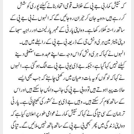
کہ نتیش کمار بی جے پی کے خلاف قومی اتحاد بنانے کیلئے پوری کوشش
کررہے ہیں ، وہ یہ جان کر حیران رہ جائیں گے کہ انہوں نے بی جے پی کے
ساتھ راستہ کھلا رکھا ہے ۔ وہ اپنی پارٹی کے ممبر پارلیمنٹ اور راجیہ سبھا کے
دپٹی چیئرمین ہری ونش جی کے ذریعہ بی جے پی کے رابطے میں ہیں ۔
انہوں نے کہا کہ ہری ونش کو اس وجہ سے اپنے عہدہ سے استعفی دینے
کیلئے نہیں کہا گیا ہے ، جبکہ جے ڈی یو بی جے پی سے الگ ہوگئی ہے ۔ انہوں
نے کہا کہ لوگوں کو یہ بات دھیان میں رکھنی چاہئے کہ جب بھی ایسے
حالات پیدا ہوتے ہیں تو وہ بی جے پی کی جانب واپس جاسکتے ہیں اور اس
کے ساتھ کام کرسکتے ہیں ۔وہیں جے ڈی یو نے کشور کی کھینچائی ہے ۔ پارٹی
ترجمان کے سی تیاگی نے کہا کہ نتیش کمار نے عوامی طور پر اعلان کیا ہے کہ
وہ اپنی زندگی میں پھر کبھی بی جے پی کے ساتھ ہاتھ نہیں ملائیں گے ۔ تیاگی