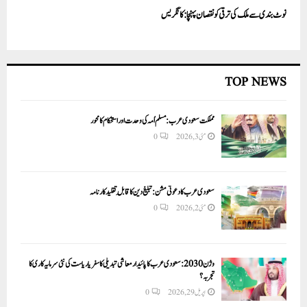
نوٹ بندی سے ملک کی ترقی کو نقصان پہنچا: کانگریس
TOP NEWS
مملکت سعودی عرب: مسلم اُمہ کی وحدت اور استحکام کا محور
مئی 3, 2026
0
سعودی عرب کا دعوتی مشن: تبلیغ دین کا قابلِ تقلید کارنامہ
مئی 2, 2026
0
وژن 2030:سعودی عرب کا پائیدار معاشی تبدیلی کا سفر یا ریاست کی نئی سرمایہ کاری کا
تجربہ؟
اپریل 29, 2026
0