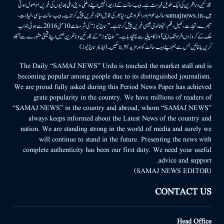
قارئین وناظرین کی ایک طویل فہرست ہے۔ ویب سائٹ کے ذریعہ انہیں اپنے وطنی، دینی وملی بھائیوں کی خبریں موصول ہوتی
ہیں۔samajnews.inسائٹ عوام اور انفراد میں دنیا بھر کی قابل اعتماد خبریں پیش کرتا ہے۔ ویب سائٹ سیاسی، خیالات،
تبصرے، تجارت، کھیل، فلم، ٹیکنالوجی جیسی خبریں پیش کرتا ہے۔ ’’سماج نیوز‘‘ کی شروعات 10مئی 2016 سے ہوئی جو اب
ملک کے کروڑوں افراد تک اپنی آواز کامیابی سے پہنچا رہا ہے۔ ’’سماج نیوز‘‘ کے قارئین وناظرین ہمیں اپنے قیمتی مشورے سے آگاہ
کریں یا بتائیں جس سے ہم اپنے ویب سائٹ کو اور مزید بہتر بناسکیں۔ (ایڈیٹر سماج نیوز)
The Daily “SAMAJ NEWS” Urdu is touched the market stall and is
becoming popular among people due to its distinguished journalism.
We are proud fully asked during this Period News Paper has achieved
grate popularity in the country. We have millions of readers of
“SAMAJ NEWS” in the country and abroad, whom “SAMAJ NEWS”
always keeps informed about the Latest News of the country and
nation. We are standing strong in the world of media and surely we
will continue to stand in the future. Presenting the news with
complete authenticity has been our first duty. We need your useful
advice and support.
(SAMAJ NEWS EDITOR)
CONTACT US
Head Office