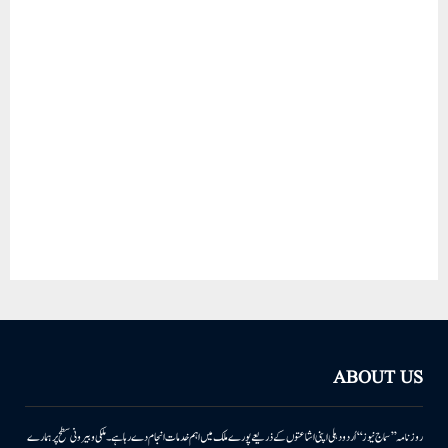
ABOUT US
روزنامہ ’’سماج نیوز‘‘ اُردو دہلی اپنی اشاعتوں کے ذریعے پورے ملک میں اہم خدمات انجام دے رہا ہے۔ ملکی وبیرونی سطح پر ہمارے