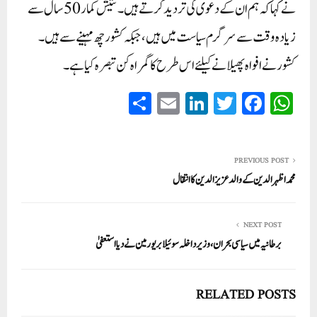
نے کہا کہ ہم ان کے دعوی کی تردید کرتے ہیں ۔ نتیش کمار 50 سال سے
زیادہ وقت سے سرگرم سیاست میں ہیں، جبکہ کشور چھ مہینے سے ہیں ۔
کشور نے افواہ پھیلانے کیلئے اس طرح کا گمراہ کن تبصرہ کیا ہے ۔
S
E
Li
T
Fa
W
ha
m
nk
wi
ce
ha
re
ail
ed
tte
bo
ts
In
r
ok
A
PREVIOUS POST
محمد اظہر الدین کے والد عزیز الدین کا انتقال
pp
NEXT POST
برطانیہ میں سیاسی بحران، وزیر داخلہ سوئیلا بریورمین نے دیا استعفیٰ
RELATED POSTS