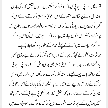
تو وہ پھر سے بی جے پی کیساتھ اتحاد کرسکتے ہیں۔ وہیں نتیش کمار کی پارٹی
جنتادل یو نے پرشانت کشور کے اس دعویٰ کو مسترد کرتے ہوئے اس کو
گمراہ کن بتایا ہے ۔ پارٹی نے کہا کہ اس کا مقصد افواہ پھیلانا ہے ۔ بتادیں کہ
پرشانت کشور ان دنوں بہار میں پدیاترا کررہے ہیں ۔ ان کی اس یاترا کو
سرگرم سیاست میں آنے کے پہلے قدم کے طور پر دیکھا جارہا ہے ۔
پرشانت کشور نے کہا کہ بہار کے وزیر اعلیٰ نتیش کمار نے جے ڈی یو ممبر
پارلیمنٹ اور راجیہ سبھا کے ڈپٹی چیئرمین ہری ونش کے ذریعہ بی جے پی
کے ساتھ بات چیت کیلئے راستہ کھلا رکھا ہے حالانکہ اس سلسلہ میں ہری
ونش نے ردعمل دینے سے انکار کردیا ، لیکن ان کی پارٹی نے اس دعویٰ کو
خارج کرتے ہوئے زور دیا کہ نتیش کمار پھر کبھی بی جے پی کے ساتھ ہاتھ
نہیں ملائیں گے۔پرشانت کشور نے مزید کہا کہ جو لوگ یہ سوچ رہے ہیں