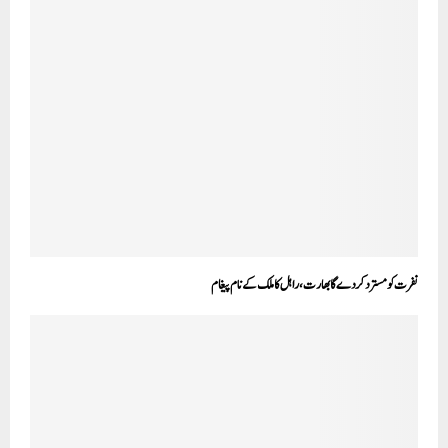
نفرت کو مسترد کردے گا بھارت، راہل کا ملک کے نام پیغام