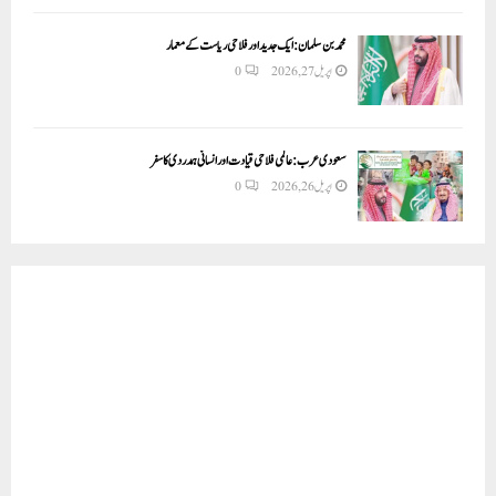
محمد بن سلمان: ایک جدید اور فلاحی ریاست کے معمار
اپریل 27, 2026
0
سعودی عرب: عالمی فلاحی قیادت اور انسانی ہمدردی کا سفر
اپریل 26, 2026
0