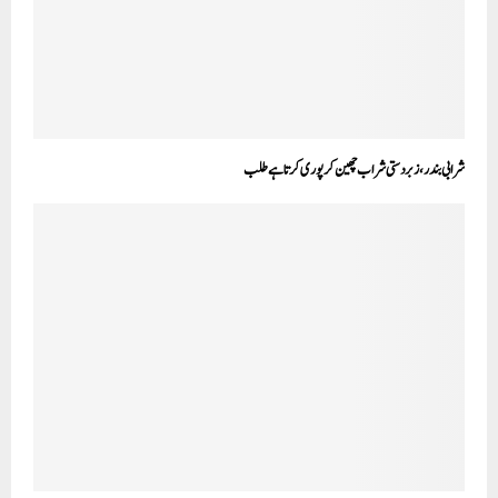
شرابی بندر، زبردستی شراب چھین کر پوری کرتا ہے طلب