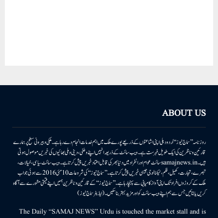
ABOUT US
روزنامہ ’’سماج نیوز‘‘ اُردو دہلی اپنی اشاعتوں کے ذریعے پورے ملک میں اہم خدمات انجام دے رہا ہے۔ ملکی وبیرونی سطح پر ہمارے
قارئین وناظرین کی ایک طویل فہرست ہے۔ ویب سائٹ کے ذریعہ انہیں اپنے وطنی، دینی وملی بھائیوں کی خبریں موصول ہوتی
ہیں۔samajnews.inسائٹ عوام اور انفراد میں دنیا بھر کی قابل اعتماد خبریں پیش کرتا ہے۔ ویب سائٹ سیاسی، خیالات،
تبصرے، تجارت، کھیل، فلم، ٹیکنالوجی جیسی خبریں پیش کرتا ہے۔ ’’سماج نیوز‘‘ کی شروعات 10مئی 2016 سے ہوئی جو اب
ملک کے کروڑوں افراد تک اپنی آواز کامیابی سے پہنچا رہا ہے۔ ’’سماج نیوز‘‘ کے قارئین وناظرین ہمیں اپنے قیمتی مشورے سے آگاہ
کریں یا بتائیں جس سے ہم اپنے ویب سائٹ کو اور مزید بہتر بناسکیں۔ (ایڈیٹر سماج نیوز)
The Daily “SAMAJ NEWS” Urdu is touched the market stall and is