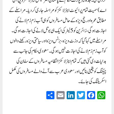
کردی گئی۔جدہ ایئرپورٹ حکام نے پاکستان انٹرنیشل ایئر لائنز (پی آئی
اے ) سمیت تمام پرائیوٹ ایئر لائنز کو مراسلہ جاری کردیا۔مراسلے کے
مطابق عمرہ اور حج ویزہ کے حامل مسافروں کو ہی آب زم زم لانے کی
اجازت ہوگی، زائرین کو 5لیٹر کی ایک ہی بوتل لانے کی اجازت ہوگی۔
مراسلے میں کہا گیا کہ وزٹ ویزہ، بزنس ویزہ اور سیاحتی ویزہ رکھنے والوں
کو آب زم زم لانے کی اجازت نہیں ہوگی۔سعودی حکام کی جانب سے
ہدایات دی گئی ہیں کہ تمام ایئر لائنز انتظامیہ مسافروں کے سامان کی
چیکنگ کو یقینی بنائیں اور سعودی عرب سے آنے والے مسافروں کی مکمل
اسکریننگ کی جائے۔
S
E
Li
T
Fa
W
ha
m
nk
wi
ce
ha
re
ail
ed
tte
bo
ts