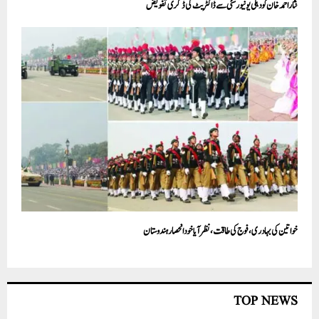
نثاراحمد خان کو دہلی یونیورسٹی سے ڈاکٹریٹ کی ڈگری تفویض
خواتین کی بہادری، فوج کی طاقت، نظرآیا خود انحصارہندوستان
TOP NEWS