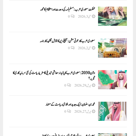
مملکت سعودی عرب: مسلم اُمہ کی وحدت اور استحکام کا محور
مئی 3, 2026
0
سعودی عرب کا دعوتی مشن: تبلیغ دین کا قابلِ تقلید کارنامہ
مئی 2, 2026
0
وژن 2030:سعودی عرب کا پائیدار معاشی تبدیلی کا سفر یا ریاست کی نئی سرمایہ کاری کا
تجربہ؟
اپریل 29, 2026
0
محمد بن سلمان: ایک جدید اور فلاحی ریاست کے معمار
اپریل 27, 2026
0