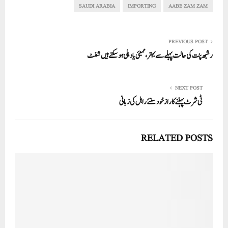
In
r
ok
A
SAUDI ARABIA
IMPORTING
AABE ZAM ZAM
pp
PREVIOUS POST
رشبھ پنت کی حالت پہلے سے بہتر،ممبئی یا دہلی ہوسکتے ہیں شفٹ
NEXT POST
ٹی شرٹ پہننے کا راز خود سنئے راہل کی زبانی
RELATED POSTS