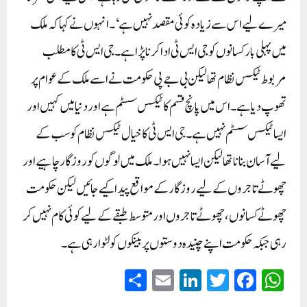
میرے لیے اس سے زیادہ کوئی مقصد نہیں ہے‘۔ انہوں نے کہا کہ ملک
میں پہلی بار کسانوں کو جی ایس ٹی ادا کرنا پڑا ہے ۔ جی ایس ٹی کا مطلب
مربوط ٹیکس نظام تھا لیکن بی جے پی حکومت نے اسے ملک کے عوام پر
تھوپ دیا ہے ۔ اس میں پانچ قسم کا ٹیکس سسٹم ہے اور دنیا میں کہیں اور
ایسا ٹیکس سسٹم نہیں ہے ۔ جی ایس ٹی کا خیال ٹیکس نظام کو سب کے
لیے آسان بنانا تھا لیکن ایسا نہیں ہوا۔ ملک میں لوگوں کو روزگار چاہیے اور
چھوٹے تاجروں کے لیے روزگار کے مواقع پیدا کیے جائیں لیکن حکومت
چھوٹے کسانوں، چھوٹے تاجروں اور متوسط طبقے کے لیے کوئی کام نہیں کر
رہی جبکہ حکومت اپنے چنیدہ دوستوں پر بینکوں کو لٹوا رہی ہے۔
S
E
Li
T
Fa
W
ha
m
nk
wi
ce
ha