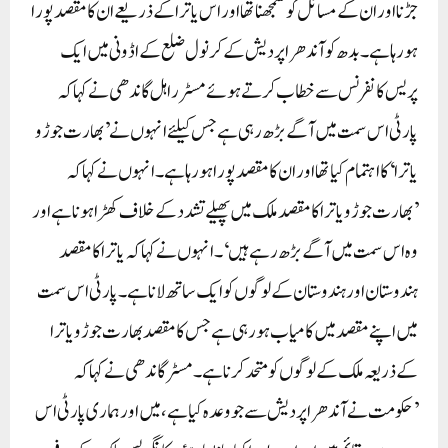
جڑنا اور ان کے مسائل کو سمجھنا تھا اور اس یاترا کے ذریعے ان کا مقصد پورا
ہو رہا ہے ۔بدھ کو آندھرا پردیش کے کرنول ضلع کے اڈونی میں ایک
پریس کانفرنس سے خطاب کرتے ہوئے مسٹر راہل گاندھی نے کہا کہ
پارٹی اس سمت میں آگے بڑھ رہی ہے جس کیلئے انہوں نے ’بھارت جوڑو
یاترا‘کا اہتمام کیا تھا اور ان کا مقصد پورا ہو رہا ہے۔ انہوں نے کہاکہ
’بھارت جوڑو یاترا کا مقصد ملک میں پھیلے تشدد کے خلاف کھڑا ہونا ہے اور
وہ اس سمت میں آگے بڑھ رہے ہیں‘۔ انہوں نے کہا کہ یاترا کا مقصد
ہندوستان اور ہندوستان کے لوگوں کو ایک ساتھ لانا ہے۔ پارٹی اس سمت
میں اپنے مقصد میں کامیاب ہو رہی ہے جس کا مقصد بھارت جوڑو یاترا
کے ذریعہ ملک کے لوگوں کو متحد کرنا ہے۔ مسٹر گاندھی نے کہاکہ
’حکومت نے آندھرا پردیش سے جو وعدہ کیا ہے ،میں اور ہماری پارٹی اس