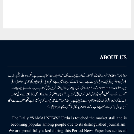
ABOUT US
روزنامہ ’’سماج نیوز‘‘ اُردو دہلی اپنی اشاعتوں کے ذریعے پورے ملک میں اہم خدمات انجام دے رہا ہے۔ ملکی وبیرونی سطح پر ہمارے
قارئین وناظرین کی ایک طویل فہرست ہے۔ ویب سائٹ کے ذریعہ انہیں اپنے وطنی، دینی وملی بھائیوں کی خبریں موصول ہوتی
ہیں۔samajnews.inسائٹ عوام اور انفراد میں دنیا بھر کی قابل اعتماد خبریں پیش کرتا ہے۔ ویب سائٹ سیاسی، خیالات،
تبصرے، تجارت، کھیل، فلم، ٹیکنالوجی جیسی خبریں پیش کرتا ہے۔ ’’سماج نیوز‘‘ کی شروعات 10مئی 2016 سے ہوئی جو اب
ملک کے کروڑوں افراد تک اپنی آواز کامیابی سے پہنچا رہا ہے۔ ’’سماج نیوز‘‘ کے قارئین وناظرین ہمیں اپنے قیمتی مشورے سے آگاہ
کریں یا بتائیں جس سے ہم اپنے ویب سائٹ کو اور مزید بہتر بناسکیں۔ (ایڈیٹر سماج نیوز)
The Daily “SAMAJ NEWS” Urdu is touched the market stall and is
becoming popular among people due to its distinguished journalism.
We are proud fully asked during this Period News Paper has achieved