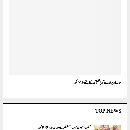
علمائے دیوبند سے گہرا تعلق رکھتے تھے ملائم سنگھ
TOP NEWS
مملکت سعودی عرب: مسلم اُمہ کی وحدت اور استحکام کا محور