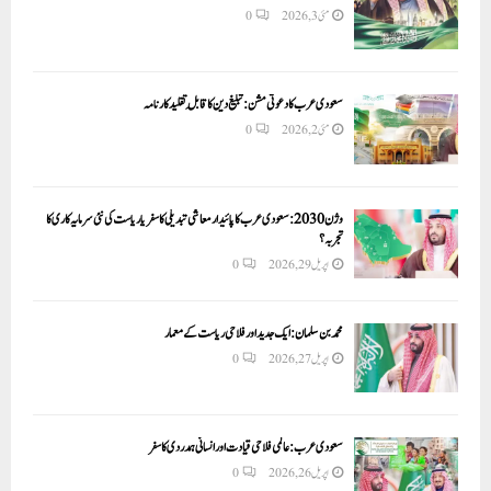
مئی 3, 2026
0
سعودی عرب کا دعوتی مشن: تبلیغ دین کا قابلِ تقلید کارنامہ
مئی 2, 2026
0
وژن 2030:سعودی عرب کا پائیدار معاشی تبدیلی کا سفر یا ریاست کی نئی سرمایہ کاری کا
تجربہ؟
اپریل 29, 2026
0
محمد بن سلمان: ایک جدید اور فلاحی ریاست کے معمار
اپریل 27, 2026
0
سعودی عرب: عالمی فلاحی قیادت اور انسانی ہمدردی کا سفر
اپریل 26, 2026
0