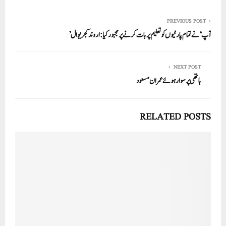
re
ail
ed
tte
bo
ts
In
r
ok
A
PREVIOUS POST
آپ‘ نے تمام پارٹیوں کو تعلیم پر بات کرنے پر مجبور کیا: اروند کجریوال’
pp
NEXT POST
ہاتھی پر سوار ہوئے عمران مسعود
RELATED POSTS