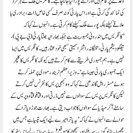
وعدے پر قائم ہیں اور اسے پورا کیا جانا چاہئے۔ کانگریس ملک کے ہر فرد
کی نمائندگی کرتی ہے اور اس پارٹی کو نہ صرف کسی خاص ذات، برادری یا
علاقے کیلئے بلکہ پورے ملک کیلئے کام کرتی ہے۔انہوں نے کہاکہ
’کانگریس میں اندرونی جمہوریت ہے جبکہ بھارتیہ جنتا پارٹی (بی جے پی)،
تیلگو دیشم پارٹی، تلنگانہ راشٹرا سمیتی سبھی خود مختار ہیں۔ کانگریس میں ایسا
نہیں ہے۔ ہم جمہوری طریقے سے کام کرتے ہیں کیونکہ کانگریس کا کلچر
ایک جمہوری پارٹی جیسا ہے‘۔ وزیر اعظم نریندر مودی پر حملہ کرتے
ہوئے مسٹر راہل گاندھی نے کہا کہ وہ کبھی پریس کانفرنس نہیں کرتے
لیکن کانگریس پریس کے سوالوں سے نہیں ڈرتی اور وقتاً فوقتاً وہ پریس کے
سامنے آکر میڈیا کے سوالوں کا جواب دیتی ہے۔ بھارت جوڑو یاترا کے
حوالے سے انہوں نے کہا کہ ’یہ یاترا میرے لیے ایک تپسیا ہے جس میں
مجھے اپنے لوگوں سے ملنے اور سمجھنے کا موقع مل رہا ہے ، اس لیے اس سفر کا