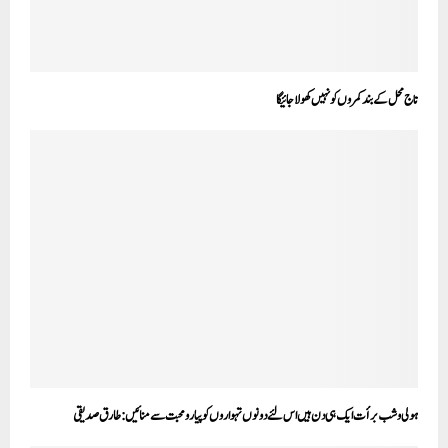
تاج محل کے بند کمروں کو نہیں کھولا جائیگا
ہولی وشب برأت ایک ہی دن ہیں اس لئے دونوں تہواروں کو پیار ومحبت سے منائیں: طار ق صدیقی