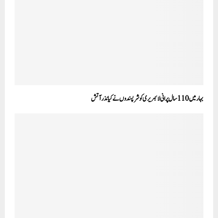
بہار میں 110 سال پرانی لائبریری کو شرپسندوں نے کیا نذر آتش