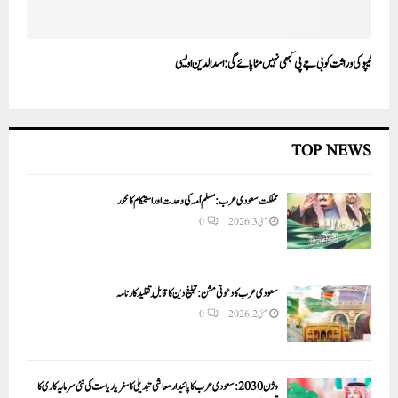
ٹیپو کی وراثت کو بی جے پی کبھی نہیں مٹا پائے گی:اسدالدین اویسی
TOP NEWS
مملکت سعودی عرب: مسلم اُمہ کی وحدت اور استحکام کا محور
مئی 3, 2026
0
سعودی عرب کا دعوتی مشن: تبلیغ دین کا قابلِ تقلید کارنامہ
مئی 2, 2026
0
وژن 2030:سعودی عرب کا پائیدار معاشی تبدیلی کا سفر یا ریاست کی نئی سرمایہ کاری کا