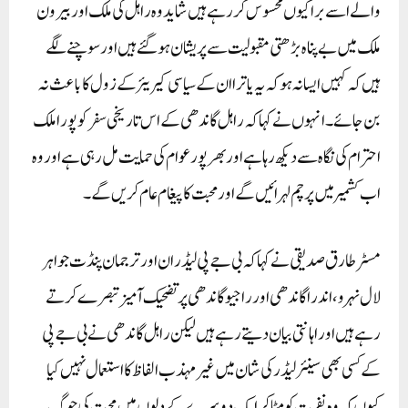
والے اسے برا کیوں محسوس کررہے ہیں شاید وہ راہل کی ملک اور بیرون
ملک میں بے پناہ بڑھتی مقبولیت سے پریشان ہوگئے ہیں اور سوچنے لگے
ہیں کہ کہیں ایسا نہ ہوکہ یہ یاترا ان کے سیاسی کیریئر کے زول کا باعث نہ
بن جائے۔انہوں نے کہا کہ راہل گاندھی کے اس تاریخی سفر کو پورا ملک
احترام کی نگاہ سے دیکھ رہا ہے اور بھر پور عوام کی حمایت مل رہی ہے اور وہ
اب کشمیر میں پرچم لہرائیں گے اور محبت کا پیغام عام کریں گے۔
مسٹر طارق صدیقی نے کہا کہ بی جے پی لیڈران اور ترجمان پنڈت جواہر
لال نہرو، اندرا گاندھی اور راجیو گاندھی پر تضحیک آمیز تبصرے کرتے
رہے ہیں اور اہانتی بیان دیتے رہے ہیں لیکن راہل گاندھی نے بی جے پی
کے کسی بھی سینئر لیڈر کی شان میں غیر مہذب الفاظ کا استعمال نہیں کیا
کیوں کہ وہ نفرت کو مٹا کر ایک دوسرے کے دلوں میں محبت کی جوگ