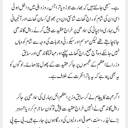
ہے ۔سبھی جانتے ہیں کہ بھارت جوڑو یاترا جس روز دہلی میں داخل ہوئی
اسی دن کی شام کو راج گھاٹ شانتی ون ویر بھومی کسان گھاٹ اور آنجہانی
اٹل بہاری واجپائی کی سمادھی پر خراج عقیدت پیش کرنے راہل گاندھی
جانا چاہتے تھے لیکن موسم اور سیکورٹی وجوہات کی وجہ سے شام کو وہاں
نہیں جا سکے وہ آج صبح راج گھاٹ پہنچے اور مہاتما گاندھی اور سابق
وزرائے اعظم کے مجسموں پر جا کر عقیدت کے پھول چڑھائے۔ لوگوں کو
یہ بھی پتہ ہے کہ یہ یاترا نفرت کے خلاف ہے۔
اگر محبت کا پیغام لے کر سابق وزیر اعظم اٹل بہاری کی سمادھی پر جاکر
راہل گاندھی نے انہیں خراج عقیدت پیش تو کون سا جرم کردیا ؟وہ ہر
بڑے لیڈر،سنت ،صوفی اور ولیوں کی درگاہوں پر جارہے ہیں ۔بی جے پی