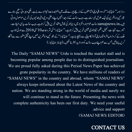
روزنامہ ’’سماج نیوز‘‘ اُردو دہلی اپنی اشاعتوں کے ذریعے پورے ملک میں اہم خدمات انجام دے رہا ہے۔ ملکی وبیرونی سطح پر ہمارے
قارئین وناظرین کی ایک طویل فہرست ہے۔ ویب سائٹ کے ذریعہ انہیں اپنے وطنی، دینی وملی بھائیوں کی خبریں موصول ہوتی
ہیں۔samajnews.inسائٹ عوام اور انفراد میں دنیا بھر کی قابل اعتماد خبریں پیش کرتا ہے۔ ویب سائٹ سیاسی، خیالات،
تبصرے، تجارت، کھیل، فلم، ٹیکنالوجی جیسی خبریں پیش کرتا ہے۔ ’’سماج نیوز‘‘ کی شروعات 10مئی 2016 سے ہوئی جو اب
ملک کے کروڑوں افراد تک اپنی آواز کامیابی سے پہنچا رہا ہے۔ ’’سماج نیوز‘‘ کے قارئین وناظرین ہمیں اپنے قیمتی مشورے سے آگاہ
کریں یا بتائیں جس سے ہم اپنے ویب سائٹ کو اور مزید بہتر بناسکیں۔ (ایڈیٹر سماج نیوز)
The Daily “SAMAJ NEWS” Urdu is touched the market stall and is
becoming popular among people due to its distinguished journalism.
We are proud fully asked during this Period News Paper has achieved
grate popularity in the country. We have millions of readers of
“SAMAJ NEWS” in the country and abroad, whom “SAMAJ NEWS”
always keeps informed about the Latest News of the country and
nation. We are standing strong in the world of media and surely we
will continue to stand in the future. Presenting the news with
complete authenticity has been our first duty. We need your useful
advice and support.
(SAMAJ NEWS EDITOR)
CONTACT US