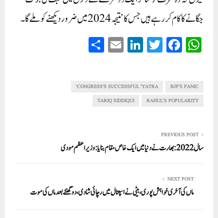
جگانے کا کام کررہے ہیں جس کا نتیجہ 2024میں ضروردیکھنے کو ملے گا۔
S
E
Li
T
Fa
W
ha
m
nk
wi
ce
ha
re
ail
ed
tte
bo
ts
In
r
ok
A
CONGRESS'S SUCCESSFUL 'YATRA'
BJP'S PANIC
pp
TARIQ SIDDIQUI
RAHUL'S POPULARITY
PREVIOUS POST
سال 2022:بھارت نے دنیا میں ایک خاص مقام بنایا: وزیر اعظم مودی
NEXT POST
ماں کی آخری خواہش پوری، بیٹی نے اسپتال میں رچائی شادی، دو گھنٹے بعد ماں کی موت