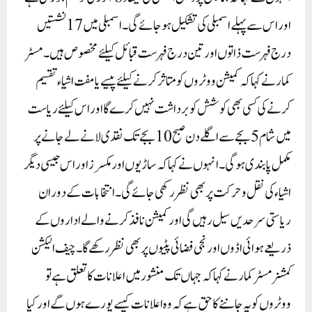
اور اس سے پہلے اسمبلی کی تشکیل ہو جائے گی۔ اسمبلی میں 17نشستیں
درج فہرست ذاتوں اور تین درج فہرست قبائل کیلئے مخصوص ہیں۔مسٹر
کمار نے کہا کہ کمیشن ووٹروں کو متاثر کرنے کیلئے پیسے یا مفت اشیاء تقسیم
کرنے کی کسی بھی کوشش کو برداشت نہیں کرے گا اور اس کیلئے ریاست
میں شام 5بجے سے اگلے دن صبح 10بجے تک نقدی لانے لے جانے پر
مکمل پابندی ہوگی۔ انہوں نے کہا کہ ساڑیوں اور مکسرز اور اس جیسی دیگر
اشیاء کی نقل و حرکت پر بھی نظر رکھی جائے گی۔ انتخابات کے دوران
ریاستی سرحدیں سیل رہیں گی اور کمیشن نافذ کرنے والے اداروں کے
ذریعے ہوائی اڈوں اور نجی فضائی پٹیوں پر بھی نظر رکھے گا۔چیف الیکشن
کمشنر مسٹر کمار نے کہا کہ جہاں تک منشور میں اعلانات کا تعلق ہے تو
ووٹروں کو یہ جاننے کا حق ہے کہ وہ اعلانات کیسے پورے ہوں گے اور کیا