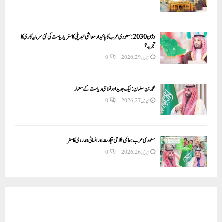
وژن 2030:سعودی عرب کا پائیدار معاشی تبدیلی کا سفر یا ریاست کی نئی سرمایہ کاری کا
تجربہ؟
اپریل 29, 2026
0
محمد بن سلمان: ایک جدید اور فلاحی ریاست کے معمار
اپریل 27, 2026
0
سعودی عرب: عالمی فلاحی قیادت اور انسانی ہمدردی کا سفر
اپریل 26, 2026
0