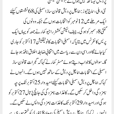
پردیش کیساتھ نہیں ہوں گے : الیکشن کمیشن
نئی دہلی، سماج نیوز: ہماچل پردیش قانون ساز اسمبلی کی 68نشستوں کیلئے
ایک مرحلے میں 12نومبر کو انتخابات ہوں گے جبکہ ووٹوں کی
گنتی 8دسمبر کو ہوگی۔چیف الیکشن کمشنر راجیو کمار نے جمعہ کو یہاں ایک
پریس کانفرنس میں بتایا کہ اسمبلی انتخابات کا نوٹیفکیشن 17اکتوبر کو جاری
کیا جائے گا اور اسی دن سے ریاست میں انتخابی ضابطہ اخلاق نافذ ہو جائے
گا۔سوالوں کا جواب دیتے ہوئے مسٹر کمار نے کہا کہ گجرات قانون ساز
اسمبلی کے انتخابات ہماچل پردیش کے ساتھ نہیں ہوں گے ۔انہوں نے
کہا کہ ہماچل پردیش اسمبلی انتخابات کیلئے امیدوار 25اکتوبر تک پرچہ
نامزدگی داخل کر سکیں گے ۔ کاغذات نامزدگی کی جانچ پڑتال 27اکتوبر کو
ہوگی اور امیدوار 29اکتوبر تک کاغذات نامزدگی واپس لے سکیں گے ۔
انہوں نے کہا کہ ہماچل پردیش اسمبلی کی میعاد 8جنوری کو ختم ہو رہی ہے