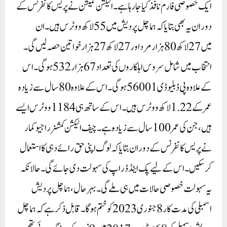
ایک خصوصی فارم نافذ کیا جا رہا ہے ۔الیکشن کمیشن نے پریس کانفرنس کے
دوران یہ بھی بتایا کہ ہماچل پردیش میں 55 لاکھ ووٹرس ہیں۔ ان
میں 27 لاکھ 80 ہزار مرد اور 27 لاکھ 27 ہزار خواتین حصہ لیں گی۔
انتخاب میں شامل سروس اہلکاروں کی تعداد 67 ہزار 532 ہوگی۔ اس
کے علاوہ پی ڈبلیو ڈی 56001 ہوگی۔ اس کے علاوہ 80 سال سے زیادہ
عمر کے 1.22لاکھ ووٹرس ہیں۔ اس کے ساتھ ہی 1184 ووٹرس ایسے
ہیں، جن کی عمر 100 سال سے زیادہ ہے۔چیف الیکشن کمشنر راجیو کمار
نے پریس کانفرنس کے دوران بتایا کہ لوگ اپنی حق رائے دہی کا استعمال
کر سکیں۔ اس کے لیے پک اینڈ ڈراپ کی سہولت دی جائے گی۔ حالانکہ
یہ سہولت خصوصی حالات میں ہی ملے گی۔بہرحال، ہماچل پردیش
اسمبلی کی مدت کار 8 جنوری 2023 کو ختم ہوگا۔ قابل ذکر ہے کہ ہماچل