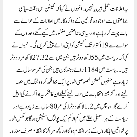
یہ اعلانات عملی ہیں یا نہیں۔ انہوں نے کہا کہ کمیشن اس وقت سیاسی
جماعتوں سے موجودہ قوانین کے دائرہ کار میں اعلانات کے حوالے سے
بات چیت کر رہا ہے اور سیاسی جماعتیں منشور میں کیے گئے وعدوں کے
حوالے سے 19اکتوبر تک کمیشن کو اپنی رائے پیش کریں گی۔انہوں نے
کہا کہ ریاست میں 55لاکھ ووٹر ہیں جن میں سے 27.32لاکھ مرد ووٹر
ہیں۔ ریاست میں 1184رائے دہندگان ہیں جن کی عمر سو سال سے
زیادہ ہے جنہیں کمیشن خصوصی طور پر ایک خط لکھ کر ووٹنگ میں حصہ
لینے اور گزشتہ انتخابات میں حصہ لینے کیلئے ان کا شکریہ ادا کرنے کی اپیل
کرے گا۔ ہماچل میں 1.2لاکھ ووٹرز کی عمر 80سال سے زیادہ ہے اور
ریاست کے ہر اسمبلی حلقے میں کم از کم ایک پولنگ اسٹیشن ہوگا جو مکمل طور
پر خواتین اہلکاروں کے زیر انتظام ہوگا اور کچھ مراکز کا انتظام صرف معذور