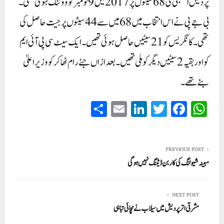
پردیش اسمبلی کی 68 سیٹوں پر 2017 میں 9 نومبر کو ووٹنگ ہوئی تھی۔
بی جے پی نے اس انتخاب میں 68 میں سے 44 سیٹوں پر جیت حاصل کی
تھی۔ کانگریس کو 21 سیٹیں حاصل ہوئی تھیں۔ ایک سیٹ سی پی آئی ایم
کو اور بقیہ 2 سیٹیں دیگر کو ملی تھیں۔ بعد ازاں جئے رام ٹھاکر کو وزیر اعلیٰ
بنے تھے۔
S
E
Li
T
Fa
W
ha
m
nk
wi
ce
ha
re
ail
ed
tte
bo
ts
In
r
ok
A
PREVIOUS POST
مبینہ شیولنگ کی کاربن ڈیٹنگ نہیں ہوگی
pp
NEXT POST
مشرقی اترپردیش میں سیلاب نے مچائی تباہی