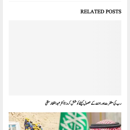
RELATED POSTS
رب کی مغفرت اور جنت کے حصول کیلئے کوشش کرو:ڈاکٹر عبدالغفار سلفی