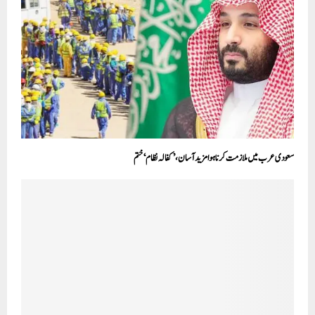
سعودی عرب میں ملازمت کرنا ہوا مزید آسان، ’کفالہ نظام‘ ختم