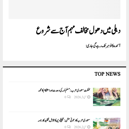
دہلی میں دھول مخالف مہم آج سے شروع
آئندہ 6نومبر تک رہے گی جاری:
TOP NEWS
مملکت سعودی عرب: مسلم اُمہ کی وحدت اور استحکام کا محور
مئی 3, 2026
0
سعودی عرب کا دعوتی مشن: تبلیغ دین کا قابلِ تقلید کارنامہ
مئی 2, 2026
0