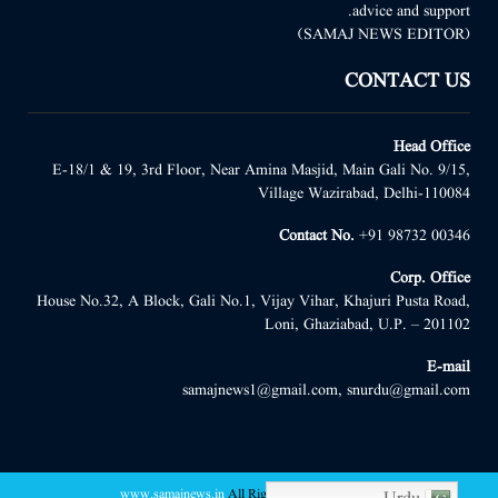
advice and support.
(SAMAJ NEWS EDITOR)
CONTACT US
Head Office
E-18/1 & 19, 3rd Floor, Near Amina Masjid, Main Gali No. 9/15,
Village Wazirabad, Delhi-110084
Contact No.
+91 98732 00346
Corp. Office
House No.32, A Block, Gali No.1, Vijay Vihar, Khajuri Pusta Road,
Loni, Ghaziabad, U.P. – 201102
E-mail
samajnews1@gmail.com, snurdu@gmail.com
www.samajnews.in
All Right Reserved
@2022 -