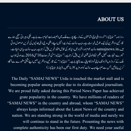
ABOUT US
روزنامہ ’’سماج نیوز‘‘ اُردو دہلی اپنی اشاعتوں کے ذریعے پورے ملک میں اہم خدمات انجام دے رہا ہے۔ ملکی وبیرونی سطح پر ہمارے
قارئین وناظرین کی ایک طویل فہرست ہے۔ ویب سائٹ کے ذریعہ انہیں اپنے وطنی، دینی وملی بھائیوں کی خبریں موصول ہوتی
ہیں۔samajnews.inسائٹ عوام اور انفراد میں دنیا بھر کی قابل اعتماد خبریں پیش کرتا ہے۔ ویب سائٹ سیاسی، خیالات،
تبصرے، تجارت، کھیل، فلم، ٹیکنالوجی جیسی خبریں پیش کرتا ہے۔ ’’سماج نیوز‘‘ کی شروعات 10مئی 2016 سے ہوئی جو اب
ملک کے کروڑوں افراد تک اپنی آواز کامیابی سے پہنچا رہا ہے۔ ’’سماج نیوز‘‘ کے قارئین وناظرین ہمیں اپنے قیمتی مشورے سے آگاہ
کریں یا بتائیں جس سے ہم اپنے ویب سائٹ کو اور مزید بہتر بناسکیں۔ (ایڈیٹر سماج نیوز)
The Daily “SAMAJ NEWS” Urdu is touched the market stall and is
becoming popular among people due to its distinguished journalism.
We are proud fully asked during this Period News Paper has achieved
grate popularity in the country. We have millions of readers of
“SAMAJ NEWS” in the country and abroad, whom “SAMAJ NEWS”
always keeps informed about the Latest News of the country and
nation. We are standing strong in the world of media and surely we
will continue to stand in the future. Presenting the news with
complete authenticity has been our first duty. We need your useful