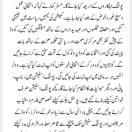
پولنگ اہلکاروں کے ذریعہ کیا جائے گا۔مسٹر کمار نے کہا کہ انتخابی عمل
وسیع غور و خوض کے بعد کیا جا رہا ہے ۔ کمیشن کی ٹیمیں ریاست میں بھیجی
گئیں اور متعلقہ محکموں اور عہدیداروں کے ساتھ میٹنگیں کی گئیں۔ کووڈ
کے پیش نظر بھی مرکزی صحت اور ریاستی محکمہ صحت کے ساتھ بات
چیت کی گئی اور انتخابات کووڈ پروٹوکول کے تحت سختی سے کرائے جائیں
گے ۔ کوتاہیوں کو دور کرکے انتخابی فہرستوں کو اپ ڈیٹ کیا گیا ہے ۔ ووٹر
لسٹیں ہر سہ ماہی میں اپ ڈیٹ کی جائیں گی۔ پولنگ اسٹیشن میں ریمپ،
پانی اور دیگر سہولیات کا انتظام کیا جائے گا۔ کچھ پولنگ اسٹیشن صرف
خواتین کیلئے بنائے گئے ہیں۔ پوسٹل بیلٹ کیلئے خصوصی فارم دستیاب
کرائے جائیں گے ۔ پہلی بار اسّی سال سے زیادہ عمر کے ووٹرز، کووڈ کے
مریضوں اور پولنگ سٹیشن تک پہنچنے سے قاصر معذور افراد کی مدد کیلئے