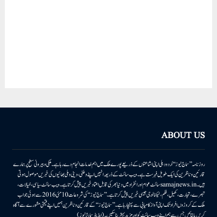
ABOUT US
روزنامہ ’’سماج نیوز‘‘ اُردو دہلی اپنی اشاعتوں کے ذریعے پورے ملک میں اہم خدمات انجام دے رہا ہے۔ ملکی وبیرونی سطح پر ہمارے
قارئین وناظرین کی ایک طویل فہرست ہے۔ ویب سائٹ کے ذریعہ انہیں اپنے وطنی، دینی وملی بھائیوں کی خبریں موصول ہوتی
ہیں۔samajnews.inسائٹ عوام اور انفراد میں دنیا بھر کی قابل اعتماد خبریں پیش کرتا ہے۔ ویب سائٹ سیاسی، خیالات،
تبصرے، تجارت، کھیل، فلم، ٹیکنالوجی جیسی خبریں پیش کرتا ہے۔ ’’سماج نیوز‘‘ کی شروعات 10مئی 2016 سے ہوئی جو اب
ملک کے کروڑوں افراد تک اپنی آواز کامیابی سے پہنچا رہا ہے۔ ’’سماج نیوز‘‘ کے قارئین وناظرین ہمیں اپنے قیمتی مشورے سے آگاہ
کریں یا بتائیں جس سے ہم اپنے ویب سائٹ کو اور مزید بہتر بناسکیں۔ (ایڈیٹر سماج نیوز)