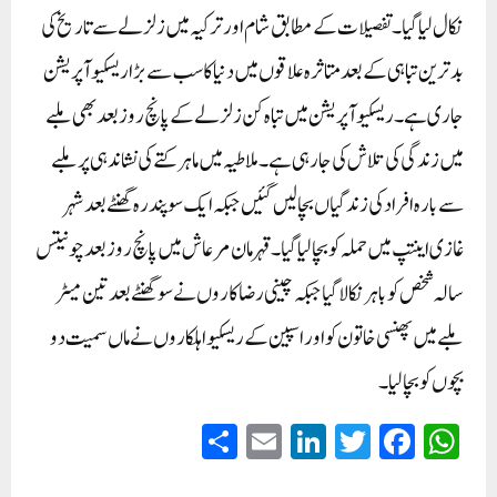
نکال لیا گیا۔تفصیلات کے مطابق شام اور ترکیہ میں زلزلے سے تاریخ کی
بدترین تباہی کے بعد متاثرہ علاقوں میں دنیا کا سب سے بڑا ریسکیو آپریشن
جاری ہے ۔ریسکیو آپریشن میں تباہ کن زلزلے کے پانچ روز بعد بھی ملبے
میں زندگی کی تلاش کی جارہی ہے ۔ملا طیہ میں ماہر کتے کی نشاندہی پرملبے
سے بارہ افراد کی زندگیاں بچا لیں گئیں جبکہ ایک سو پندرہ گھنٹے بعد شہر
غازی اینتپ میں حملہ کو بچالیا گیا۔قہرمان مرعاش میں پانچ روز بعد چونتیس
سالہ شخص کو باہر نکالا گیا جبکہ چینی رضاکاروں نے سو گھنٹے بعد تین میٹر
ملبے میں پھنسی خاتون کو اور اسپین کے ریسکیو اہلکاروں نے ماں سمیت دو
بچوں کو بچالیا۔
S
E
Li
T
Fa
W
ha
m
nk
wi
ce
ha