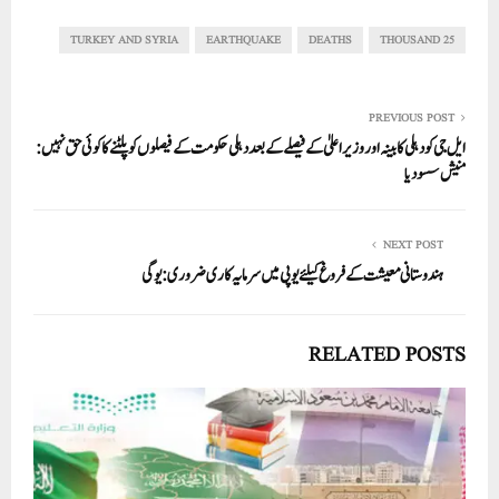
re
ail
ed
tte
bo
ts
In
r
ok
A
TURKEY AND SYRIA
EARTHQUAKE
DEATHS
25 THOUSAND
pp
PREVIOUS POST
ایل جی کو دہلی کابینہ اور وزیر اعلیٰ کے فیصلے کے بعد دہلی حکومت کے فیصلوں کو پلٹنے کا کوئی حق نہیں:
منیش سسودیا
NEXT POST
ہندوستانی معیشت کے فروغ کیلئے یوپی میں سرمایہ کاری ضروری:یوگی
RELATED POSTS