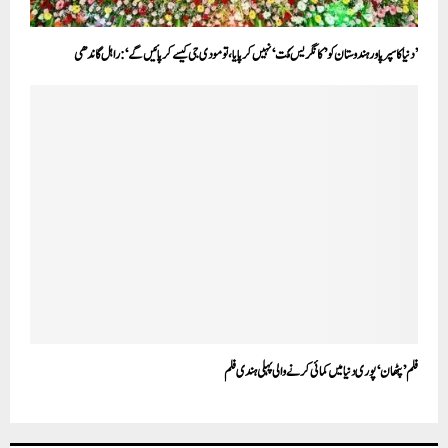
’دنیا کا سپر پاور ہندوستان کو ’کانگریس مُکت‘ نہیں کر پایا، تو مودی جی کیسے کر پائیں گے‘:راہل گاندھی
فلم ’پٹھان‘ پوری دنیا میں کمائی کرنے والی پہلی ہندی فلم