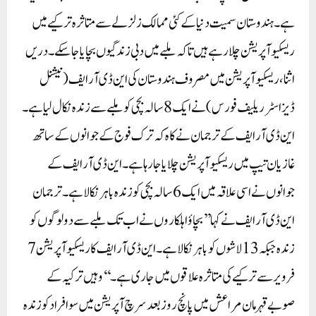
ہے۔ہندوستان سمیت دنیا کے کئی ممالک زلزلے سے متاثرہ ترکیے میں
ریسکیو آپریشن چلا رہے ہیں تاکہ ملبے میں دبی زندگیوں بچایا جا سکے۔ دریں
اثنا، ریسکیو آپریشن میں مصروف ہندوستان کی این ڈی آر ایف (نیشنل
ڈیزاسٹر ریلیف فورس) نے ایک 8 سالہ بچی کو ملبے سے زندہ نکال لیا ہے۔
این ڈی آر ایف کے ترجمان نے کاہ کہ ترک فوج کے جوانوں کے ساتھ
غازیان تیپ میں ریسکیو آپریشن چلایا جا رہا ہے۔ این ڈی آر ایف کے
جوانوں نے اسی علاقہ میں ایک 6 سالہ بچی کو زندہ باہر نکالا ہے۔ ترجمان
این ڈی آر ایف نے کہا ’’بچاؤ اہلکاروں نے اب تک ملبے سے دو لوگوں کو
زندہ جبکہ 13 لاشوں کو باہر نکالا ہے۔ این ڈی آر ایف کا ریسکیو آپریشن 7
فرویر سے ترکیے کی متاثرہ علاقوں میں جاری ہے۔‘‘ وہیں ترکیہ کے
صوبے قہرمان مراعش میں پانچ روز بعد سرچ آپریشن میں سو افراد کو زندہ