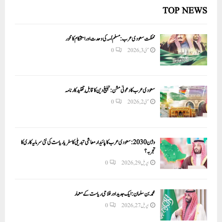
TOP NEWS
مملکت سعودی عرب: مسلم اُمہ کی وحدت اور استحکام کا محور
مئی 3, 2026
0
سعودی عرب کا دعوتی مشن: تبلیغ دین کا قابلِ تقلید کارنامہ
مئی 2, 2026
0
وژن 2030:سعودی عرب کا پائیدار معاشی تبدیلی کا سفر یا ریاست کی نئی سرمایہ کاری کا
تجربہ؟
اپریل 29, 2026
0
محمد بن سلمان: ایک جدید اور فلاحی ریاست کے معمار
اپریل 27, 2026
0