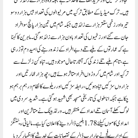
تجاوزکرگئیں اور مزید اضافے کا خدشہ ہے جبکہ 80ہزار سے زائد زخمی
ہیں۔ترک میڈیا کے مطابق ترکیہ میں مرنیوالوں کی تعداد بیس ہزار دو سو
تیرہ اور زخمی ستتر ہزار سے زائد ہیں جبکہ شام میں تین ہزار پانچ سو افراد
جان سے گئے اور زخمیوں کی تعداد باون ہزار سے زائد ہوگئی۔ماہرین کا کہنا
ہے کہ عمارتوں کے ملبے تلے دبے افراد کے زندہ رہنے کی امید دم توڑ رہی
ہے ، تاہم ملبے تلے زندگی کہ آثار تاحال موجود ہیں۔تباہ کن زلزلے سے
ترکیہ اور شام میں کروڑوں افراد متاثر ہوئے ہیں، چھ ہزار عمارتیں اور
ہزاروں سڑکیں تباہ ہوئیں ، رابطہ سڑکیں اور ریلوے کا نظام درہم برہم ہو
چکا ہے جبکہ اناطولیہ کی تاریخی مسجد بھی شہید ہوگئی ہے ۔شدید سردی میں
لوگ کھلے آسمان تلے امداد کے منتظرہیں۔ ورلڈ بینک نے متاثرین اور
امدادی کاموں کیلئے 1.78بلین ڈالر دینے کا اعلان کیا ہے۔ مالیاتی رینٹنگز
کے ادارے فچ نے چار ارب ڈالر کے نقصانات کے خدشے کا اظہار کردیا