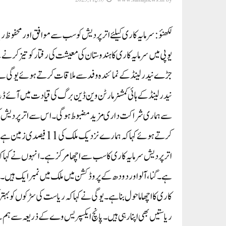
لکھنؤ: سرمایہ کاری کیلئے اترپردیش کو سب سے موافق اورمحفوظ ر
جڑے نیدرلینڈ کے نمائندہ وفد سے ملاقات کرتے ہوئے یوگی نے ہفت
نیدرلینڈ کے ہائی کمشنر مارٹن وین ڈین برگ کی قیادت میں آئے ڈچ
سے ہماری شراکت داری مزید مضبوط ہوگی۔ اس سے اترپردیش کی
ہے ۔ گنا، آلو اور دودھ کے پروڈکشن میں ملک میں نمبر ایک ہیں۔ بہ
کاری کا اچھا ماحول بنا ہے ۔یوگی نے کہا کہ ریاست کی سڑکوں کو بہت
ریاستیں بھی اپنا رہی ہیں۔ پانچ ایکسپریس وے کے ذریعہ سے ہم 