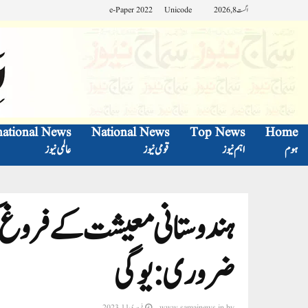
اگست 8, 2026
Unicode
e-Paper 2022
national News
National News
Top News
Home
ہوم
اہم نیوز
قومی نیوز
عالمی نیوز
ہندوستانی معیشت کے فروغ کیل
ضروری:یوگی
by
www.samajnews.in
فروری 11, 2023