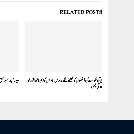
RELATED POSTS
یوگی حکومت کی آنکھوں کو کھٹکنے لگے مدارس، ڈریس کوڈ کیساتھ اتوار کو
حیدرآباد:عبدالحق م
ہوگی چھٹی