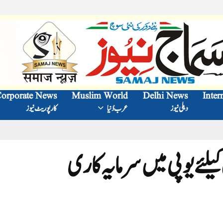
orporate News
Muslim World
Delhi News
Inter
دہلی نیوز
عرب دُنیا
کارپوریٹ نیوز
ئے یوپی میں سرمایہ کاری