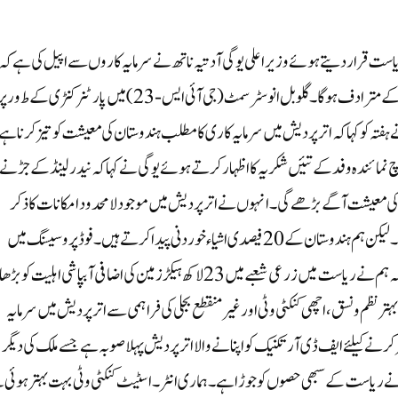
یاست قرار دیتے ہوئے وزیر اعلی یوگی آدتیہ ناتھ نے سرمایہ کاروں سے اپیل کی ہے کہ
یوپی میں سرمایہ کاری کا ہندوستان کی معیشت کی رفتار کو تیز کرنے کے مترادف ہوگا۔گلوبل انوسٹر سمٹ(جی آئی ایس-23) میں پارٹنر کنٹری کے ط ور 
ہ کو کہا کہ اترپردیش میں سرمایہ کاری کا مطلب ہندوستان کی معیشت کو تیز کرنا ہے 
 نمائندہ وفد کے تئیں شکریہ کا اظہار کرتے ہوئے یوگی نے کہا کہ نیدرلینڈ کے جڑنے
 معیشت آگے بڑھے گی۔ انہوں نے اترپردیش میں موجود لامحدود امکانات کاذکر
کرتے ہوئے کہا کہ ہمارے نزدیک ملک کی 11فیصدی زمین ہے ۔ لیکن ہم ہندوستان کے 20فیصدی اشیاء خوردنی پیدا کرتے ہیں۔ فوڈ پروسیسنگ میں
اترپردیش سرمایہ کاری کا سب سے اچھا مرکز ہے ۔انہوں نے کہا کہ ہم نے ریاست میں زرعی شعبے میں 23لاکھ ہیکڑزمین کی اضافی آبپاشی اہلیت کو ب
تر نظم ونسق، اچھی کنکٹی وٹی اور غیر منقطع بجلی کی فراہمی سے اترپردیش میں سرمایہ
ر کرنے کیلئے ایف ڈی آر تکنیک کو اپنانے والا اترپردیش پہلا صوبہ ہے جسے ملک کی دیگر
نے ریاست کے سبھی حصوں کو جوڑا ہے ۔ ہماری انٹر۔اسٹیٹ کنکٹی وٹی بہت بہتر ہوئی 