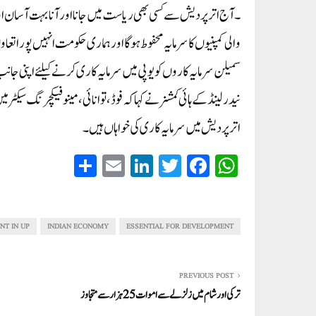
۔ آج اترپردیش سے کسی بھی ریاست میں جانا اور آنا بہت آسان 
والی کمپنیوں کا سرمایہ محفوط ہوگا اور ہماری حکومت انہیں پورا ت
سمیلن سرمایہ کاروں کو یوپی میں سرمایہ کاری کرنے کیلئے اپنی
نیدرلینڈ کے ہائی کمشنر نے کہا کہ فوڈ، توانائی، مینو فیکچرنگ سیک
اترپردیش میں سرمایہ کاری کی خواہاں ہیں۔
S
E
Li
T
Fa
W
ha
m
nk
wi
ce
ha
re
ail
ed
tte
bo
ts
In
r
ok
A
NT IN UP
INDIAN ECONOMY
ESSENTIAL FOR DEVELOPMENT
pp
PREVIOUS POST
ترکی اور شام میں زلزلے سے اموات 25ہزار سے متجاوز