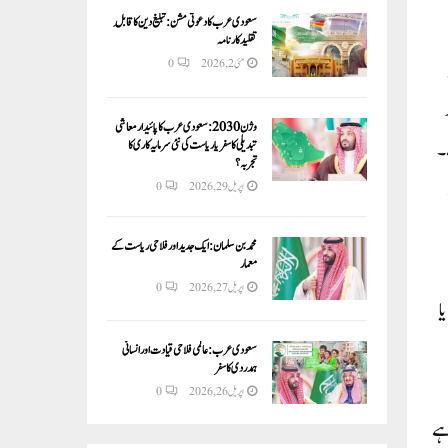
سعودی عرب کا دعوتی مشن: تبلیغ دین کا قابلِ
تقلید کارنامہ
مئی 2, 2026
0
پر
وژن 2030:سعودی عرب کا پائیدار معاشی
۔
تبدیلی کا سفر یا ریاست کی نئی سرمایہ کاری کا
تجربہ؟
اپریل 29, 2026
0
محمد بن سلمان: ایک جدید اور فلاحی ریاست کے
معمار
اپریل 27, 2026
0
ڑھایا
سعودی عرب: عالمی فلاحی قیادت اور انسانی
ہمدردی کا سفر
اپریل 26, 2026
0
ہے