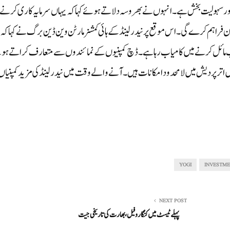
اور سہولیت بخش ہے ۔ انہوں نے بھروسہ دلاتے ہوئے کہا کہ یہاں سرمایہ کاری کرنے
عاون فراہم کرے گی۔اس موقع پر نیدر لینڈ کے ہائی کمشنر مارٹن وین ڈین برگ نے کہا کہ 
 جانب مائل کرنے میں کامیاب رہا ہے ۔ ڈچ کمپنیوں کے نمائندوں سے متعارف کراتے ہ
ٹر میں اترپردیش میں لامحدود امکانات ہیں۔ آنے والے وقت میں نیدر لینڈ کی مزید کمپنیاں
YOGI
INVESTME
NEXT POST
پہلے ٹیسٹ میں کنگارو فیل،بھارت کی تاریخی جیت