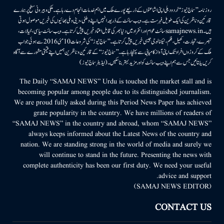
روزنامہ ’’سماج نیوز‘‘ اُردو دہلی اپنی اشاعتوں کے ذریعے پورے ملک میں اہم خدمات انجام دے رہا ہے۔ ملکی وبیرونی سطح پر ہمارے
قارئین وناظرین کی ایک طویل فہرست ہے۔ ویب سائٹ کے ذریعہ انہیں اپنے وطنی، دینی وملی بھائیوں کی خبریں موصول ہوتی
ہیں۔samajnews.inسائٹ عوام اور انفراد میں دنیا بھر کی قابل اعتماد خبریں پیش کرتا ہے۔ ویب سائٹ سیاسی، خیالات،
تبصرے، تجارت، کھیل، فلم، ٹیکنالوجی جیسی خبریں پیش کرتا ہے۔ ’’سماج نیوز‘‘ کی شروعات 10مئی 2016 سے ہوئی جو اب
ملک کے کروڑوں افراد تک اپنی آواز کامیابی سے پہنچا رہا ہے۔ ’’سماج نیوز‘‘ کے قارئین وناظرین ہمیں اپنے قیمتی مشورے سے آگاہ
کریں یا بتائیں جس سے ہم اپنے ویب سائٹ کو اور مزید بہتر بناسکیں۔ (ایڈیٹر سماج نیوز)
The Daily “SAMAJ NEWS” Urdu is touched the market stall and is
becoming popular among people due to its distinguished journalism.
We are proud fully asked during this Period News Paper has achieved
grate popularity in the country. We have millions of readers of
“SAMAJ NEWS” in the country and abroad, whom “SAMAJ NEWS”
always keeps informed about the Latest News of the country and
nation. We are standing strong in the world of media and surely we
will continue to stand in the future. Presenting the news with
complete authenticity has been our first duty. We need your useful
advice and support.
(SAMAJ NEWS EDITOR)
CONTACT US