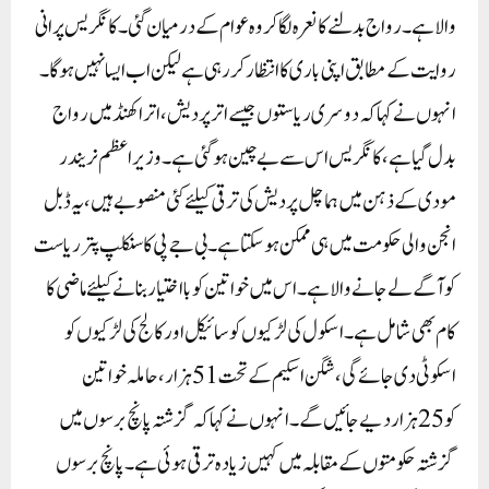
والا ہے ۔ رواج بدلنے کا نعرہ لگا کر وہ عوام کے درمیان گئی۔ کانگریس پرانی
روایت کے مطابق اپنی باری کا انتظار کر رہی ہے لیکن اب ایسا نہیں ہوگا۔
انہوں نے کہا کہ دوسری ریاستوں جیسے اتر پردیش، اتراکھنڈ میں رواج
بدل گیا ہے ، کانگریس اس سے بے چین ہو گئی ہے ۔ وزیر اعظم نریندر
مودی کے ذہن میں ہماچل پردیش کی ترقی کیلئے کئی منصوبے ہیں، یہ ڈبل
انجن والی حکومت میں ہی ممکن ہو سکتا ہے ۔بی جے پی کا سنکلپ پتر ریاست
کو آگے لے جانے والا ہے ۔ اس میں خواتین کو بااختیار بنانے کیلئے ماضی کا
کام بھی شامل ہے ۔ اسکول کی لڑکیوں کو سائیکل اور کالج کی لڑکیوں کو
اسکوٹی دی جائے گی، شگن اسکیم کے تحت 51 ہزار، حاملہ خواتین
کو 25ہزار دیے جائیں گے ۔انہوں نے کہا کہ گزشتہ پانچ برسوں میں
گزشتہ حکومتوں کے مقابلہ میں کہیں زیادہ ترقی ہوئی ہے ۔ پانچ برسوں