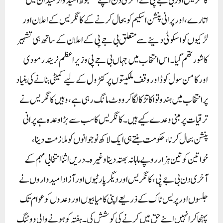
کانگریس اور بی جے پی نے آخری دن اپنے مضبوط امیدوار میدان میں
اتارے، اور پرانی پنشن اسکیم کو بحال کرنے کے کانگریس کے اعلان اور
لڑکیوں کو اسکوٹی دینے سے متعلق بی جے پی کے اعلان کے ساتھ ہی تشہیر
کا شور تھم گیا۔اس انتخاب میں جہاں بی جے پی وزیر اعظم نریندر مودی
اور کامن سول کوڈ اور وقف ملکیتوں پر کنٹرول کے لیے کمیٹی بنانے کی بنیاد
پر انتخاب میں ہندوتوا کا تڑکا لگا کر ووٹ مانگ رہی ہے، وہیں کانگریس نے
ترقیات پر مبنی وعدے کیے ہیں۔ کانگریس کا سب سے بڑا وعدہ ہے پرانی
پنشن بحال کرنا، حکومت بنتے ہی ایک لاکھ نوجوانوں کو ملازمت دینا،
خواتین کو تین ہزار روپے ماہانہ بھتہ دینا وغیرہ۔ دریں اثنا انتخابی مہم کے
آخری دن بی جے پی، کانگریس اور دیگر پارٹیوں اور آزاد امیدواروں نے
جلسوں اور پریس ٹاک کے ذریعے اپنی کامیابیوں اور وعدوں کو عوام تک
پہنچا کر انہیں اپنے حق میں کرنے کی کوشش کی۔ہفتہ کو ہونے والی ووٹنگ