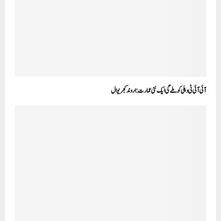
آئی آئی ٹی دہلی کو ملے گی ایک نئی عمارت:اروند کجریوال