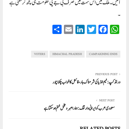
آئیں۔ ملک میں اس سمت میں صرف بی جے پی حکومت ہی کچھ کر سکتی ہے
۔
S
E
Li
T
Fa
W
ha
m
nk
wi
ce
ha
re
ail
ed
tte
bo
ts
In
r
ok
A
VOTERS
HIMACHAL PRADESH
CAMPAIGNING ENDS
pp
PREVIOUS POST
ورلڈ کپ: ٹیم انڈیا کی شرمناک ہار، فائنل کا خواب چکناچور
NEXT POST
سعودی عرب کو ایرانی وارننگ: ہمارا صبر و تحمل ختم ہو سکتا ہے