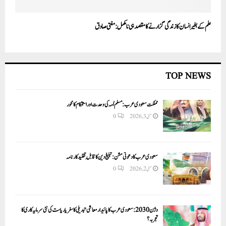
علم کے بغیر انسان کا زندگی گزارنے کا مقصد ہی نامکمل:مفتی صادق
TOP NEWS
مملکت سعودی عرب: مسلم اُمہ کی وحدت اور استحکام کا محور
مئی 3, 2026
0
سعودی عرب کا دعوتی مشن: تبلیغ دین کا قابلِ تقلید کارنامہ
مئی 2, 2026
0
وژن 2030:سعودی عرب کا پائیدار معاشی تبدیلی کا سفر یا ریاست کی نئی سرمایہ کاری کا
تجربہ؟