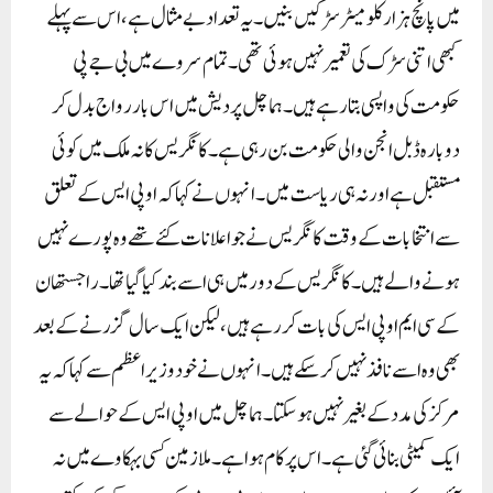
میں پانچ ہزار کلومیٹر سڑکیں بنیں۔ یہ تعداد بے مثال ہے ، اس سے پہلے
کبھی اتنی سڑک کی تعمیر نہیں ہوئی تھی۔ تمام سروے میں بی جے پی
حکومت کی واپسی بتا رہے ہیں ۔ ہماچل پردیش میں اس بار رواج بدل کر
دوبارہ ڈبل انجن والی حکومت بن رہی ہے ۔ کانگریس کا نہ ملک میں کوئی
مستقبل ہے اور نہ ہی ریاست میں۔انہوں نے کہا کہ او پی ایس کے تعلق
سے انتخابات کے وقت کانگریس نے جو اعلانات کئے تھے وہ پورے نہیں
ہونے والے ہیں۔ کانگریس کے دور میں ہی اسے بند کیا گیا تھا۔ راجستھان
کے سی ایم او پی ایس کی بات کر رہے ہیں، لیکن ایک سال گزرنے کے بعد
بھی وہ اسے نافذ نہیں کر سکے ہیں۔ انہوں نے خود وزیر اعظم سے کہا کہ یہ
مرکز کی مدد کے بغیر نہیں ہو سکتا۔ ہماچل میں او پی ایس کے حوالے سے
ایک کمیٹی بنائی گئی ہے ۔ اس پر کام ہوا ہے ۔ ملازمین کسی بہکاوے میں نہ