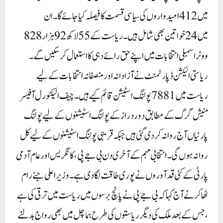
میں 412امیدواروں کی سیاسی قسمت کا فیصلہ کیا جائے گا۔ ان
میں 24خواتین بھی شامل ہیں۔ ریاست کے 55لاکھ 92ہزار 828
ووٹر اسمبلی انتخابات میں اپنے حق رائے دہی کا استعمال کر سکیں گے ۔
ریاستی الیکشن ڈپارٹمنٹ نے آزادانہ اور منصفانہ انتخابات کے لیے
ریاست میں 7881پولنگ اسٹیشن قائم کیے ہیں۔چیف الیکٹورل آفیسر
منیش گرگ کے مطابق دور دراز کے پولنگ اسٹیشنوں کے لیے پولنگ
پارٹیاں آج روانہ کردی گئی ہیں جبکہ قریبی پولنگ اسٹیشنوں کے لیے کل
روانہ ہوں گی۔انتخابی مہم کے آخری دن بی جے پی، کانگریس اور عام آدمی
پارٹی کے کئی قدآوروں نے پوری طاقت لگا دی ہے ۔ وزیر اعلی جئے رام
ٹھاکر نے آج کہا کہ بی جے پی نے پانچ برسوں میں ریاست میں ترقی کی ہے
، جس کے بعد ملک کی دیگر ریاستوں کی طرح ہماچل میں بھی رواج بدلنے