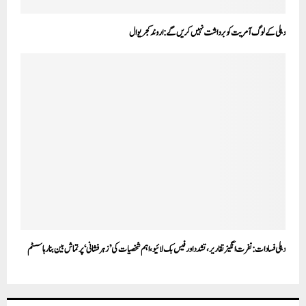
دہلی کے لوگ آمریت کو برداشت نہیں کریں گے:اروند کجریوال
دہلی فسادات: نفرت انگیز تقاریر، تشدد اور فیس بک لائیو، اہم شخصیات کی ’زہر فشانی‘ پر تماش بین بنا رہا سسٹم