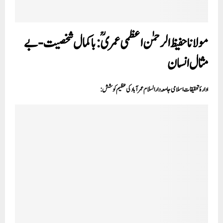
مولاناحفیظ الرحمٰن اعظمی عمریؒ: باکمال شخصیت-بے
مثال انسان
ادارۂ تحقیقات اسلامی جامعہ دارالسلام عمرآباد کی عظیم کوشش: