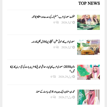
TOP NEWS
مملکت سعودی عرب: مسلم اُمہ کی وحدت اور استحکام کا محور
مئی 3, 2026
0
سعودی عرب کا دعوتی مشن: تبلیغ دین کا قابلِ تقلید کارنامہ
مئی 2, 2026
0
وژن 2030:سعودی عرب کا پائیدار معاشی تبدیلی کا سفر یا ریاست کی نئی سرمایہ کاری کا
تجربہ؟
اپریل 29, 2026
0
محمد بن سلمان: ایک جدید اور فلاحی ریاست کے معمار
اپریل 27, 2026
0