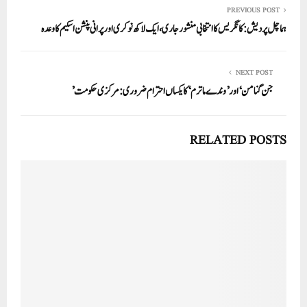
PREVIOUS POST
ہماچل پردیش: کانگریس کا انتخابی منشور جاری،ایک لاکھ نوکری اور پرانی پنشن اسکیم کا وعدہ
NEXT POST
جن گنامن‘ اور ’وندے ماترم‘ کا یکساں احترام ضروری:مرکزی حکومت’
RELATED POSTS