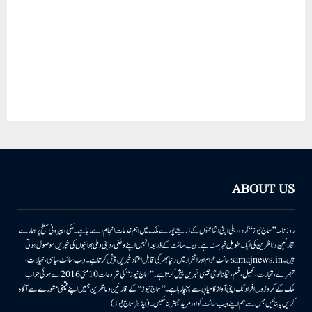
ABOUT US
روزنامہ ’’سماج نیوز‘‘ اُردو دہلی اپنی اشاعتوں کے ذریعے پورے ملک میں اہم خدمات انجام دے رہا ہے۔ ملکی وبیرونی سطح پر ہمارے
قارئین وناظرین کی ایک طویل فہرست ہے۔ ویب سائٹ کے ذریعہ انہیں اپنے وطنی، دینی وملی بھائیوں کی خبریں موصول ہوتی
ہیں۔samajnews.inسائٹ عوام اور انفراد میں دنیا بھر کی قابل اعتماد خبریں پیش کرتا ہے۔ ویب سائٹ سیاسی، خیالات،
تبصرے، تجارت، کھیل، فلم، ٹیکنالوجی جیسی خبریں پیش کرتا ہے۔ ’’سماج نیوز‘‘ کی شروعات 10مئی 2016 سے ہوئی جو اب
ملک کے کروڑوں افراد تک اپنی آواز کامیابی سے پہنچا رہا ہے۔ ’’سماج نیوز‘‘ کے قارئین وناظرین ہمیں اپنے قیمتی مشورے سے آگاہ
کریں یا بتائیں جس سے ہم اپنے ویب سائٹ کو اور مزید بہتر بناسکیں۔ (ایڈیٹر سماج نیوز)