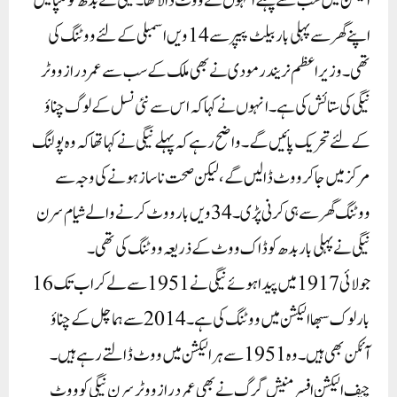
الیکشن میں سب سے پہلے انہوں نے ووٹ ڈالا تھا۔نیگی نے بدھ کو کلپا میں
اپنے گھر سے پہلی بار بیلٹ پیپر سے 14ویں اسمبلی کےلئے ووٹنگ کی
تھی۔وزیراعظم نریندر مودی نے بھی ملک کے سب سے عمر دراز ووٹر
نیگی کی ستائش کی ہے۔انہوں نے کہا کہ اس سے نئی نسل کے لوگ چناؤ
کے لئے تحریک پائیں گے۔ واضح رہے کہ پہلے نیگی نے کہاتھا کہ وہ پولنگ
مرکز میں جاکر ووٹ ڈالیں گے،لیکن صحت ناساز ہونے کی وجہ سے
ووٹنگ گھر سے ہی کرنی پڑی۔ 34ویں بار ووٹ کرنے والے شیام سرن
نیگی نے پہلی بار بدھ کو ڈاک ووٹ کے ذریعہ ووٹنگ کی تھی۔
جولائی 1917 میں پیدا ہوئے نیگی نے 1951 سے لے کر اب تک 16
بار لوک سبھا الیکشن میں ووٹنگ کی ہے۔2014 سے ہماچل کےچناؤ
آئکن بھی ہیں۔وہ 1951 سے ہر الیکشن میں ووٹ ڈالتے رہے ہیں۔
چیف الیکشن افسر منیش گرگ نے بھی عمر دراز ووٹر سرن نیگی کو ووٹ