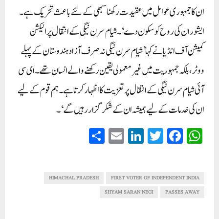
ان کا جمہوری عوامل میں عقیدت رکھنا سبھی کے لئے باعث تحریک ہے۔
ایشور ان کی روح کو سکون دے‘۔شیام سرن نیگی کے انتقال پر الیکشن
کمیشن آف انڈیا نے کہا ’شیام سرن نیگی نہ صرف آزاد ہندوستان کے پہلے
ووٹر، بلکہ جمہوریت میں غیر معمولی یقین رکھنے والے انسان تھے۔ ای سی
آئی شیام سرن نیگی کے انتقال پر تعزیت کا اظہار کرتا ہے۔ ہم قوم کے لیے
ان کی خدمات کے لیے ہمیشہ ان کے شکر گزار رہیں گے‘۔
S
E
Li
T
Fa
W
ha
m
nk
wi
ce
ha
re
ail
ed
tte
bo
ts
In
r
ok
A
HIMACHAL PRADESH
FIRST VOTER OF INDEPENDENT INDIA
pp
SHYAM SARAN NEGI
PASSES AWAY