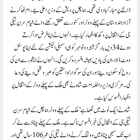
ڈالنے پر مبارکباد دی تھی۔ہماچل پردیش کے وزیراعلی جے رام ٹھاکر نے
آزاد ہندوستان کے پہلے ووٹر اور کنور سے تعلق رکھنے والے شیام سرن نیگی
جی کے انتقال پر دکھ کا اظہارکیا ہے۔ انہوں نے اپنا فرض ادا کرتے
ہوئے 34 ویں بار گزشتہ دو نومبر کو ہی اسمبلی الیکشن کےلئے اپنا پوسٹل
ووٹ ڈالا،ان کی یادیں ہمیشہ افسردہ کریں گی۔انہوں نے ایشور سے ان کی
روح کو سکون دینےاور ان کی سوگوار لواحقین کو صبرو تحمل دینے کی دعا
کی۔ مرکزی وزیر داخلہ امت شاہ نے بھی ملک کے پہلے ووٹر کے انتقال پر
اظہار افسوس کیا ہے۔
شاہ نے ایک ٹوٹ میں لکھا ہے’ملک کے پہلے ووٹر ہماچل کے شیام سرن
نیگی جی کے انتقال کی خبر افسوس ناک ہے۔ملک کے پہلے چناؤ سے لے کر
اب تک سبھی چناؤ میں ووٹنگ کرنے والے نیگی کی عمر 106 سال تھی اور