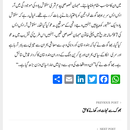
میں ان کا مناسب مقام ملنا چاہئے۔مہمان خصوصی پدم شری سنتوش یادو کی موجودگی میں آر
ایس ایس سربراہ بھاگوت خواتین کو بااختیار بنانے پر بات کر رہے تھے۔ خیال رہے کہ سنتوش
یادو ایک مشہور کوہ پیما ہیں جنہیں وجے دشمی کے موقع پر مدعو کیا گیا تھا۔ سنتوش آر ایس ایس
کی 97 سالہ تاریخ میں پہلی خاتون مہمان خصوصی تھیں، جنہیں اس طرح کی تقریب میں مدعو
کیا گیا۔بھاگوت نے کہا کہ ہندوستان کورونا کی وجہ سے معاشی بحران سے تیزی سے باہر آ رہا ہے
اور سری لنکا کے سیاسی بحران اور یوکرین جنگ کے دوران ہندوستان کا کردار قابل ستائش
ہے۔ بھاگوت نے کہا ’’ان دو واقعات کی وجہ سے دنیا میں ہمارا سیاسی وزن بڑھ گیا ہے۔‘‘
S
E
Li
T
Fa
W
ha
m
nk
wi
ce
ha
re
ail
ed
tte
bo
ts
In
r
ok
A
PREVIOUS POST
بھوک سے نجات اور کھانے کا حق
pp
NEXT POST