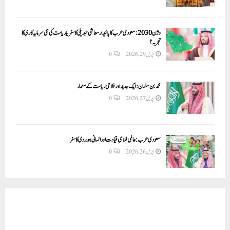
وژن 2030:سعودی عرب کا پائیدار معاشی تبدیلی کا سفر یا ریاست کی نئی سرمایہ کاری کا
تجربہ؟
اپریل 29, 2026
0
محمد بن سلمان: ایک جدید اور فلاحی ریاست کے معمار
اپریل 27, 2026
0
سعودی عرب: عالمی فلاحی قیادت اور انسانی ہمدردی کا سفر
اپریل 26, 2026
0