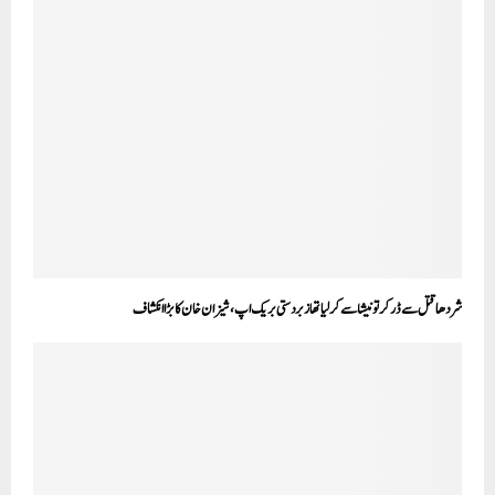
شردھا قتل سے ڈر کر تونیشا سے کرلیا تھا زبردستی بریک اپ، شیزان خان کا بڑا انکشاف