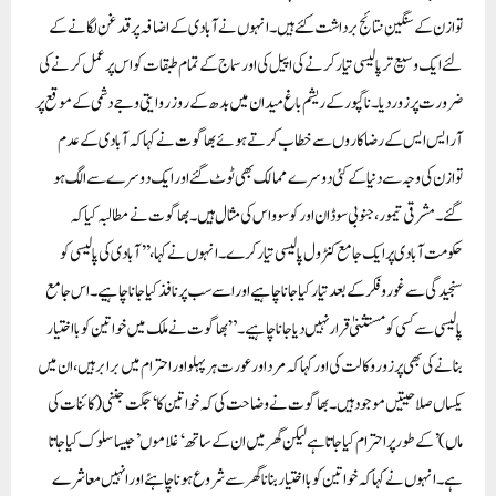
توازن کے سنگین نتائج برداشت کئے ہیں۔ انہوں نے آبادی کے اضافہ پر قدغن لگانے کے
لئے ایک وسیع تر پالیسی تیار کرنے کی اپیل کی اور سماج کے تمام طبقات کو اس پر عمل کرنے کی
ضرورت پر زور دیا۔ناگپور کے ریشم باغ میدان میں بدھ کے روز روایتی وجے دشمی کے موقع پر
آر ایس ایس کے رضاکاروں سے خطاب کرتے ہوئے بھاگوت نے کہا کہ آبادی کے عدم
توازن کی وجہ سے دنیا کے کئی دوسرے ممالک بھی ٹوٹ گئے اور ایک دوسرے سے الگ ہو
گئے۔ مشرقی تیمور، جنوبی سوڈان اور کوسوو اس کی مثال ہیں۔بھاگوت نے مطالبہ کیا کہ
حکومت آبادی پر ایک جامع کنٹرول پالیسی تیار کرے۔ انہوں نے کہا، ’’آبادی کی پالیسی کو
سنجیدگی سے غور و فکر کے بعد تیار کیا جانا چاہیے اور اسے سب پر نافذ کیا جانا چاہیے۔ اس جامع
پالیسی سے کسی کو مستثنیٰ قرار نہیں دیا جانا چاہیے۔” بھاگوت نے ملک میں خواتین کو بااختیار
بنانے کی بھی پرزور وکالت کی اور کہا کہ مرد اور عورت ہر پہلو اور احترام میں برابر ہیں، ان میں
یکساں صلاحیتیں موجود ہیں۔بھاگوت نے وضاحت کی کہ خواتین کا ‘جگت جننی (کائنات کی
ماں)’ کے طور پر احترام کیا جاتا ہے لیکن گھر میں ان کے ساتھ ‘غلاموں’ جیسا سلوک کیا جاتا
ہے۔ انہوں نے کہا کہ خواتین کو بااختیار بنانا گھر سے شروع ہونا چاہئے اور انہیں معاشرے