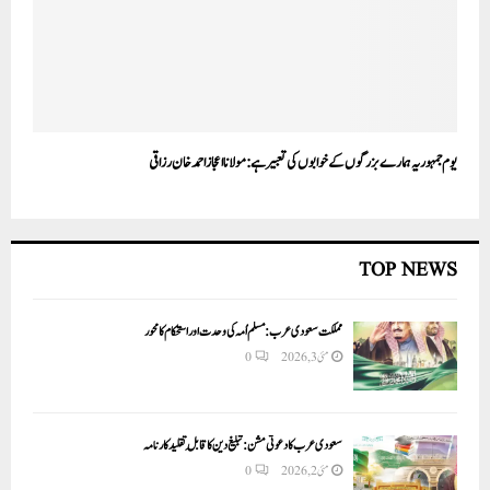
یوم جمہوریہ ہمارے بزرگوں کے خوابوں کی تعبیر ہے: مولانا اعجاز احمد خان رزاقی
TOP NEWS
مملکت سعودی عرب: مسلم اُمہ کی وحدت اور استحکام کا محور
مئی 3, 2026
0
سعودی عرب کا دعوتی مشن: تبلیغ دین کا قابلِ تقلید کارنامہ
مئی 2, 2026
0