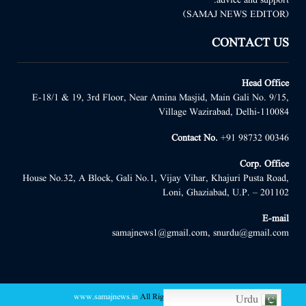
(SAMAJ NEWS EDITOR)
CONTACT US
Head Office
E-18/1 & 19, 3rd Floor, Near Amina Masjid, Main Gali No. 9/15,
Village Wazirabad, Delhi-110084
Contact No.
+91 98732 00346
Corp. Office
House No.32, A Block, Gali No.1, Vijay Vihar, Khajuri Pusta Road,
Loni, Ghaziabad, U.P. – 201102
E-mail
samajnews1@gmail.com, snurdu@gmail.com
www.samajnews.in
All Right Reserved
@2022 -
Urdu