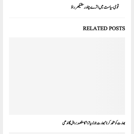
قومی سیاست میں اترے چندر شیکھر راؤ
RELATED POSTS
بھارت کو متحد کرنا ’بھارت جوڑو یاترا‘ کا مقصد:راہل گاندھی