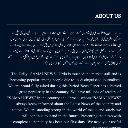
ABOUT US
روزنامہ ’’سماج نیوز‘‘ اُردو دہلی اپنی اشاعتوں کے ذریعے پورے ملک میں اہم خدمات انجام دے رہا ہے۔ ملکی وبیرونی سطح پر ہمارے
قارئین وناظرین کی ایک طویل فہرست ہے۔ ویب سائٹ کے ذریعہ انہیں اپنے وطنی، دینی وملی بھائیوں کی خبریں موصول ہوتی
ہیں۔samajnews.inسائٹ عوام اور انفراد میں دنیا بھر کی قابل اعتماد خبریں پیش کرتا ہے۔ ویب سائٹ سیاسی، خیالات،
تبصرے، تجارت، کھیل، فلم، ٹیکنالوجی جیسی خبریں پیش کرتا ہے۔ ’’سماج نیوز‘‘ کی شروعات 10مئی 2016 سے ہوئی جو اب
ملک کے کروڑوں افراد تک اپنی آواز کامیابی سے پہنچا رہا ہے۔ ’’سماج نیوز‘‘ کے قارئین وناظرین ہمیں اپنے قیمتی مشورے سے آگاہ
کریں یا بتائیں جس سے ہم اپنے ویب سائٹ کو اور مزید بہتر بناسکیں۔ (ایڈیٹر سماج نیوز)
The Daily “SAMAJ NEWS” Urdu is touched the market stall and is
becoming popular among people due to its distinguished journalism.
We are proud fully asked during this Period News Paper has achieved
grate popularity in the country. We have millions of readers of
“SAMAJ NEWS” in the country and abroad, whom “SAMAJ NEWS”
always keeps informed about the Latest News of the country and
nation. We are standing strong in the world of media and surely we
will continue to stand in the future. Presenting the news with
complete authenticity has been our first duty. We need your useful
advice and support.