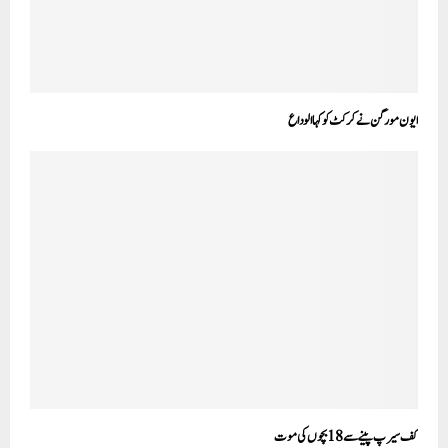
ایون مورگن نے کرکٹ کو کہا الوداع
کف سیرپ پینے سے 18بچوں کی موت