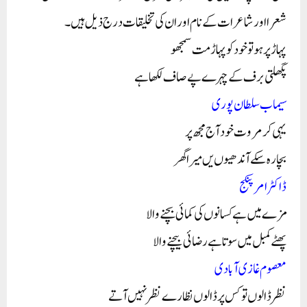
شعرااور شاعرات کے نام اور ان کی تخلیقات درج ذیل ہیں۔
پہاڑ پر ہو تو خود کو پہاڑ مت سمجھو
پگھلتی برف کے چہرے پے صاف لکھا ہے
سیماب سلطان پوری
یہی کر مروت خود آج مجھ پر
بچا رہ سکے آندھیوں یں میرا گھر
ڈاکٹر امر پنکج
مزے میں ہے کسانوں کی کمائی بچنے والا
پھٹے کمبل میں سوتا ہے رضائی بیچنے والا
معصوم غازی آبادی
نظر ڈالوں تو کس پر ڈالوں نظارے نظر نہیں آتے