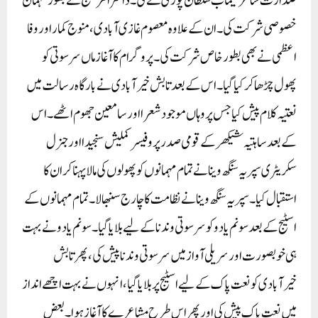
صدارت شاعر سیماب سلطان پوری نے کی۔ ڈاکٹر امر پنکج نے بطور مہمان
خصوصی شرکت کی۔ان کے علاوہ معصوم غازی آبادی ،منوج کمار اور وفا
اعظمی نے بھی بطور خاص شرکت کی۔ پروگرام کا آغاز ماں سرسوتی کو
پھول چڑھاکر کیا گیا۔ اس کے بعد تابش خیرآبادی نے بارگاہ رسالت میں
نعتیہ کلام پیش کیا جس پر وہاں موجود شعرا اور سامعین جھوم اٹھے۔ اس
کے بعد ساہتیہ شیکھر کے قومی صدر پروفیسر کملیش سنجیدا اور جنرل
سکریٹری سپریہ سنگھ وینا نے تمام مہمانوں کو پھولوں کی مالا پہنا کر ان کا
استقبال کیا۔ سپریہ سنگھ وینا نے نظامت کا چارج سنبھالا۔ تمام مہمانوں کے
اسٹیج کے بعد سونم یادو کو سرسوتی وندنا کے لیے بلایا گیا۔ سونم یادو نے بہت
ہی خوبصورت اور سریلی آواز میں سرسوتی وندنا پیش کی، پھر تابش
خیرآبادی کو نعت پاک کے لیے اسٹیج پر بلایا گیا، انہوں نے بہت اچھے انداز
میں نعت پاک پیش کی اور پھر اس طرح مشاعرے کا آغاز ہوا۔بعض