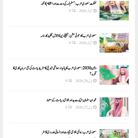
مملکت سعودی عرب: مسلم اُمہ کی وحدت اور استحکام کا محور
مئی 3, 2026
0
سعودی عرب کا دعوتی مشن: تبلیغ دین کا قابلِ تقلید کارنامہ
مئی 2, 2026
0
وژن 2030:سعودی عرب کا پائیدار معاشی تبدیلی کا سفر یا ریاست کی نئی سرمایہ کاری کا
تجربہ؟
اپریل 29, 2026
0
محمد بن سلمان: ایک جدید اور فلاحی ریاست کے معمار
اپریل 27, 2026
0
سعودی عرب: عالمی فلاحی قیادت اور انسانی ہمدردی کا سفر