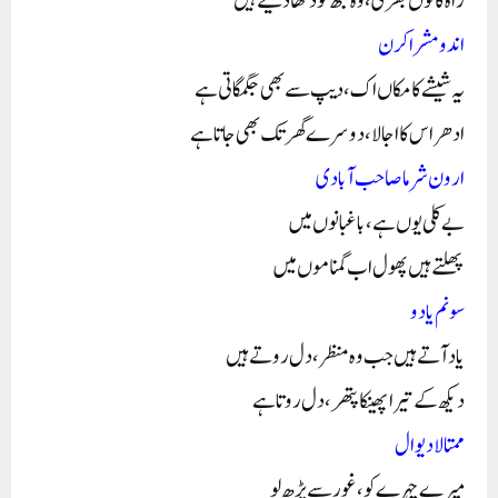
راہ کاٹوں بھری، وہ مجھ کو دکھا دیتے ہیں
اندو مشرا کرن
یہ شیشے کا مکاں اک، دیپ سے بھی جگمگاتی ہے
ادھر اس کا اجالا، دوسرے گھر تک بھی جاتا ہے
ارون شرما صاحب آبادی
بے کلی یوں ہے، باغبانوں میں
پھلتے ہیں پھول اب گمناموں میں
سونم یادو
یاد آتے ہیں جب وہ منظر، دل روتے ہیں
دیکھ کے تیرا پھینکا پتھر، دل روتا ہے
ممتا لادیوال
میرے چہرے کو، غور سے پڑھ لو