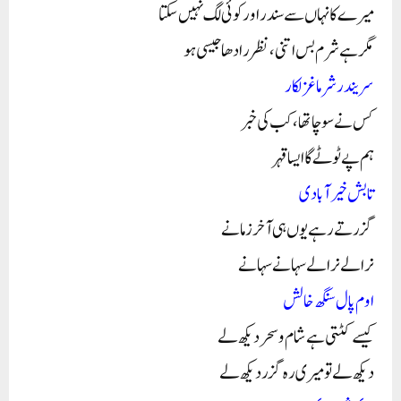
میرے کانہاں سے سندر اور کوئی لگ نہیں سکتا
مگر ہے شرم بس اتنی، نظر رادھا جیسی ہو
سریندر شرما غزلکار
کس نے سوچا تھا، کب کی خبر
ہم پے ٹوٹے گا ایسا قہر
تابش خیرآبادی
گزرتے رہے یوں ہی آخر زمانے
نرالے نرالے سہانے سہانے
اوم پال سنگھ خالش
کیسے کٹتی ہے شام وسحر دیکھ لے
دیکھ لے تو میری رہ گزر دیکھ لے