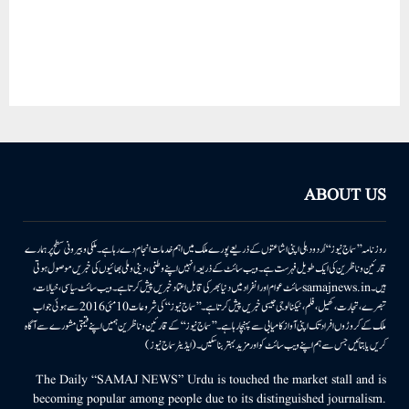
ABOUT US
روزنامہ ’’سماج نیوز‘‘ اُردو دہلی اپنی اشاعتوں کے ذریعے پورے ملک میں اہم خدمات انجام دے رہا ہے۔ ملکی وبیرونی سطح پر ہمارے
قارئین وناظرین کی ایک طویل فہرست ہے۔ ویب سائٹ کے ذریعہ انہیں اپنے وطنی، دینی وملی بھائیوں کی خبریں موصول ہوتی
ہیں۔samajnews.inسائٹ عوام اور انفراد میں دنیا بھر کی قابل اعتماد خبریں پیش کرتا ہے۔ ویب سائٹ سیاسی، خیالات،
تبصرے، تجارت، کھیل، فلم، ٹیکنالوجی جیسی خبریں پیش کرتا ہے۔ ’’سماج نیوز‘‘ کی شروعات 10مئی 2016 سے ہوئی جو اب
ملک کے کروڑوں افراد تک اپنی آواز کامیابی سے پہنچا رہا ہے۔ ’’سماج نیوز‘‘ کے قارئین وناظرین ہمیں اپنے قیمتی مشورے سے آگاہ
کریں یا بتائیں جس سے ہم اپنے ویب سائٹ کو اور مزید بہتر بناسکیں۔ (ایڈیٹر سماج نیوز)
The Daily “SAMAJ NEWS” Urdu is touched the market stall and is
becoming popular among people due to its distinguished journalism.