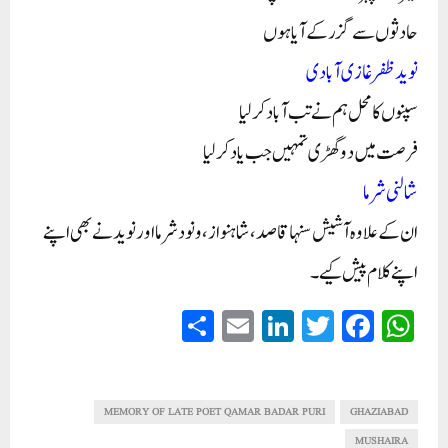
حادثوں سے گزر کے آیا ہوں
نوید ظفر غازی آبادی
سپنوں کا محل ہم نے تب آباد کرلیا
فرصت میں دو گھڑی تمہیں جب یاد کرلیا
شالنی شرما
ان کے علاوہ آشیش سنہا قاصد، شاہنواز، ونود شرما اور نوید نے بھی اپنے
اپنے کلام پیش کیے۔
S
E
Li
T
Fa
W
ha
m
nk
wi
ce
ha
re
ail
ed
tte
bo
ts
In
r
ok
A
MEMORY OF LATE POET QAMAR BADAR PURI
GHAZIABAD
MUSHAIRA