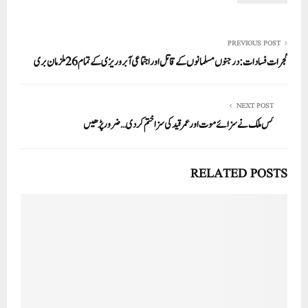
pp
PREVIOUS POST
گجرات فسادات:درجنوں مسلمانوں کے قاتل اور اجتماعی آبروریزی کے تمام 26 ملزمان بری
NEXT POST
کس ملک نے سزائے موت اور عمر قید کی سزا ختم کردی…ضرور پڑھیں
RELATED POSTS