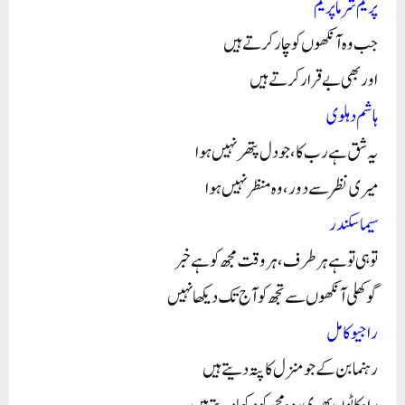
پریم شرما پریم
جب وہ آنکھوں کو چار کرتے ہیں
اور بھی بے قرار کرتے ہیں
ہاشم دہلوی
یہ شق ہے رب کا، جو دل پتھر نہیں ہوا
میری نظر سے دور، وہ منظر نہیں ہوا
سیما سکندر
توہی تو ہے ہر طرف، ہر وقت مجھ کو ہے خبر
گو کھلی آنکھوں سے تجھ کو آج تک دیکھا نہیں
راجیو کامل
رہنما بن کے جو منزل کا پتہ دیتے ہیں