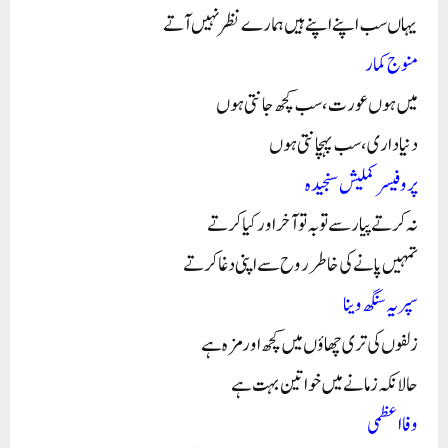
یہاں سب اپنے اپنے ہیں ہمارے نظر نہیں آتے
منوج کمار
میں ہوں عورت، سب کچھ جانتی ہوں
دنیا داری، سب پہچانتی ہوں
پروفیسر کملیش سنجیدہ
نہ کرتے پیار سے توبہ تو آخر اور کیا کرتے
تمہیں پانے کی خاطر روح سے اپنی دغا کرتے
سپریہ سنگھ وینا
زلفوں کی تری چھاؤں میں کچھ اور مزہ ہے
حالانکہ زمانے میں خواتین بہت ہے
وفا اعظمی