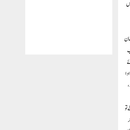
یں
ضان
ب
ے
دا
،
 تو
جر