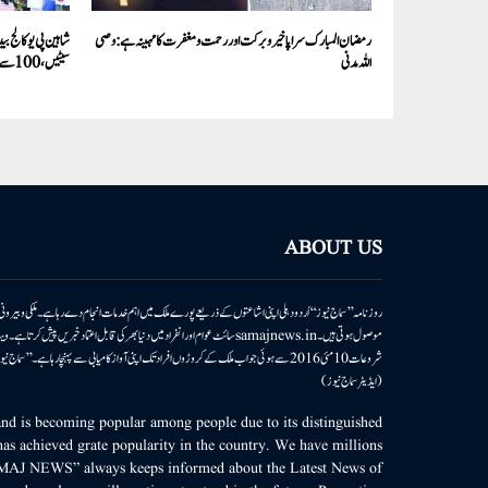
رمضان المبارک سراپا خیر وبرکت اور رحمت ومغفرت کامہینہ ہے:وصی
اللہ مدنی
سیٹیں،100سے زائد طلباء نے 600سے زائد نمبرات حاصل کئے
ABOUT US
روزنامہ ’’سماج نیوز‘‘ اُردو دہلی اپنی اشاعتوں کے ذریعے پورے ملک میں اہم خدمات انجام دے رہا ہے۔ ملکی وبیر
موصول ہوتی ہیں۔samajnews.inسائٹ عوام اور انفراد میں دنیا بھر کی قابل اعتماد خ
شروعات 10مئی 2016 سے ہوئی جو اب ملک کے کروڑوں افراد تک اپنی آواز کامیابی سے پہنچا رہا ہے
(ایڈیٹر سماج نیوز)
d is becoming popular among people due to its distinguished
as achieved grate popularity in the country. We have millions
MAJ NEWS” always keeps informed about the Latest News of