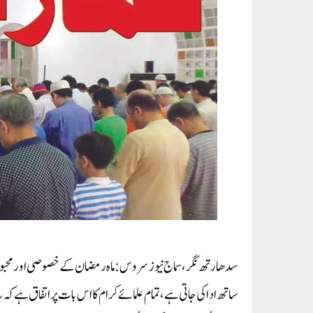
سدھارتھ نگر،سماج نیوز سروس: ماہ رمضان کے خصوصی اور محبوب 
ساتھ ادا کی جاتی ہے،تمام علمائے کرام کا اس بات پراتفاق ہے کہ ی