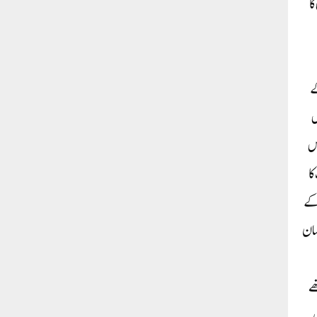
ا
ے
س
اس
کا
کے
مان
ھے
ں