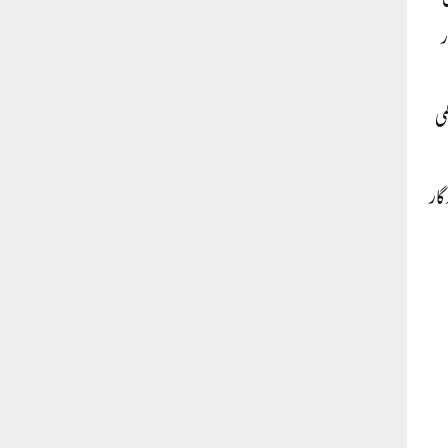
ر
می
گار