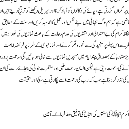
ر گراں گزرتی ہے، چائے کی دکانوں کو آباد کرنا اور سیریل دیکھنے کو ترجیح دیتے ہیں او
اضی ہے کہ ہم لوگ تنہائی میں اپنے نفس اور عمل کا محاسبہ کریں اور سنت کے مطابق
فاظ کرام کی بے اعتدالی اور مقتدیوں کی عدم رعایت کے باعث نمازیوں کی تعداد میں ک
نظر سے اس پہلو پرسنجیدگی سے غور وفکر کرنے اور نماز نبوی کے طرز پرفریضہ امامت
تا رہا کے بمصداق چندایام میں مسجدیں نمازیوں سے خالی ہو جائیں گی،رحمت پرورد
آنے کی دعوت دیتی ہے لیکن انسان رحمت طلبی اور مغفرت جوئی کی بجائے رات کی ان
کی نذر کردیتا ہے جب کہ رب کی رحمت اسے پکارتی ہے، سچ اور حقیقت
نبی اکرم ﷺ کی سنتوں کی اتباع کی توفیق عطا فرمائے۔ آمین