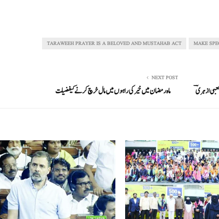
TARAWEEH PRAYER IS A BELOVED AND MUSTAHAB ACT
MAKE SPE
NEXT POST
 کعبی ازہریؔ
ماہ رمضان میں خیر کی راہوں میں مال خرچ کرنے کیفضیلت