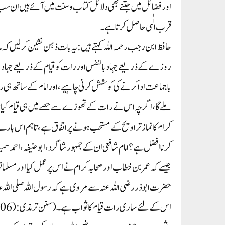
اور فضائل میں جتنے بھی دلائل کتاب و سنت میں آئے ہیں ان س
قرب الٰہی حاصل کرتا ہے۔
حافظ ابن رجب رحمہ اللہ کہتے ہیں:یہ بات ذہن نشین کر لیں کہ 
روزے کے ذریعے جہاد بالنفس اور رات کو قیام کے ذریعے جہاد با
با جماعت اداکرنے کی کوشش کرنی چاہیے، اور امام کے ساتھ ہی رہ
ملے گا، اگرچہ اس نے رات کے تھوڑے سے حصے میں ہی قیام کیا ہو،
کرام کا نماز تراویح کے مستحب ہونے پر اتفاق ہے، تاہم اس بارے می
کرنا افضل ہے؟ امام شافعی ان کے جمہور شاگرد، ابو حنیفہ، احمد سم
جیسے کہ عمر بن خطاب اور صحابہ کرام نے اس پر عمل کیا اور مسلم
حضرت ابو ذر رضی اللہ عنہ سے مروی ہےکہ رسول اللہ صلی اللہ علی