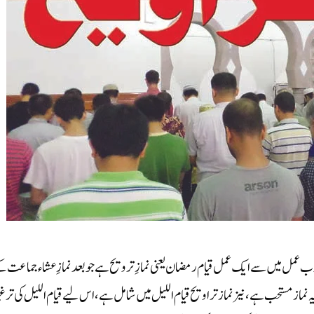
عمل میں سے ایک عمل قیام رمضان یعنی نمازِ ترویح ہے جو بعد نمازِ عشاء جماعت ک
ہ نماز مستحب ہے، نیز نماز تراویح قیام اللیل میں شامل ہے، اس لیے قیام اللیل کی تر