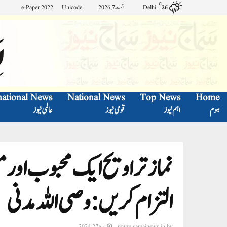
C
Delhi
اگست 7, 2026
Unicode
e-Paper 2022
26
national News
National News
Top News
Home
ہوم
اہم نیوز
قومی نیوز
عالمی نیوز
نماز تراویح ایک محبوب اور 
التزام کریں: وصی اللہ مدنی
by
www.samajnews.in
مارچ 27, 2024