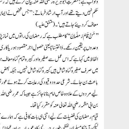
وثواب ہے:حضرتِ ابو ہریرہ رضی اللہ عنہ بیان کرتے ہیں کہ رسول 
حکم نہیں دیتے تھے اور آپ ارشاد فرماتے:”جس شخص نے ایمان کے
معاف کردیئے جاتے ہیں‘۔(متفق علیہ)
’’مَنْ قَامَ رَمَضَانَ‘‘کا مطلب ہے کہ رمضان کی راتوں میں نماز 
وعدوں پر یقین رکھے۔ وَاحْتِسَابًا یعنی حصولِ اجر مقصود ہو ریاکاری یا ک
الفاظ میں کہا ہے کہ اس عمل سے صغیرہ اور کبیرہ تمام گناہ معاف 
میں صرف صغیرہ گناہ شامل ہیں کبیرہ گناہ شامل نہیں۔ جبکہ بعض نے 
باعث بن جائے۔شرعی حدود وقیود کی رعایت کرتے ہوئےعورتوں 
لیے مردوں کے علاوہ خاص امام بنانا جائز ہے جیسا کہ عمررضی ال
بن ابی حثمہ رضي اللہ تعالی عنہ کو مقرر کیا تھا۔
قیام رمضان کی فضیلت کے لیے اتنی ہی بات کافی ہے کہ ہمارے نب
لیکن آج کامسلمان لفظی طورپر حب نبی کا دعویدار ہے اور عملا اس 