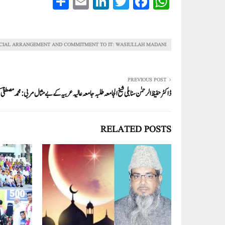
S
E
Li
T
Fa
W
ha
m
nk
wi
ce
ha
re
ail
ed
tte
bo
ts
In
r
ok
A
CIAL ARRANGEMENT AND COMMITMENT TO IT: WASIULLAH MADANI
pp
PREVIOUS POST
ڈاکٹر حفیظ الرحمٰن سنابلی شیخ الجامعہ طلبہ جامعہ عالیہ عربیہ کے بےمثال مربی: محمد مصطفیٰ
RELATED POSTS