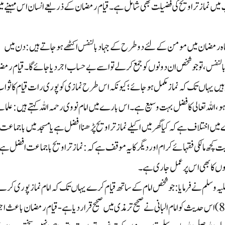
ب میں نماز تراویح کی فضیلت بھی شامل ہے۔قیام رمضان کے ذریعے انسان اس مہینے م
ماہ رمضان میں مومن کے لئے دو طرح کے جہاد بالنفس اکٹھے ہو جاتے ہیں: دن میں
لنفس، تو جو شخص ان دونوں کو جمع کر لے تو اسے بے حساب اجر دیا جائے گا۔قیام رم
یں یہاں تک کہ نماز مکمل ہو جائے؛ کیونکہ اس طرح نمازی کو پوری رات قیام کا ثوا
 اللہ تعالی کا فضل بہت وسیع ہے۔اس بارے میں امام نووی رحمہ اللہ کہتے ہیں:علمائ
ں اختلاف ہے کہ کیا گھر میں اکیلے نماز تراویح پڑھنا افضل ہے یا مسجد میں با جماعت ا
یت کچھ مالکی فقہائے کرام اور دیگر کا یہ موقف ہے کہ: نماز تراویح با جماعت افضل ہے
انوں کا بھی اس پر عمل جاری ہے۔
ہ و سلم نے فرمایا:جو شخص امام کے ساتھ قیام کرے یہاں تک کہ امام نماز پوری کر لے
اس کے لئے ساری رات قیام کا ثواب ہے۔( سنن ترمذی: (806)اس حدیث کو امام البانی نے صحیح ترمذی میں صحیح قرار دیا ہے-قیام رمضان باعث ا