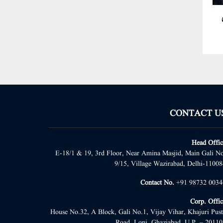
CONTACT U
Head Offic
E-18/1 & 19, 3rd Floor, Near Amina Masjid, Main Gali No
9/15, Village Wazirabad, Delhi-11008
Contact No.
+91 98732 0034
Corp. Offic
House No.32, A Block, Gali No.1, Vijay Vihar, Khajuri Pust
Road, Loni, Ghaziabad, U.P. – 20110