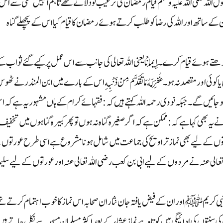
اللہ صلی اللہ علیہ وسلم قیام رمضان کی ترغیب تودلاتے تھے تاہم انہیں سختی سے اس ک
 ساتھ اور اللہ کی رضا کو طلب کرتے ہوئےرمضان کا قیام کیا اس کے پچھلے گناہ
پڑھتے ہوئے قیام کرے۔ إِيمَانًا یعنی اللہ تعالی کی جانب سے اس عمل پر کیے گئے ثواب ک
وئی اور مقصد نہ ہو۔ غُفِرَ لَهُ مَا تَقَدَّمَ مِنْ ذَنْبِهِ اس کے بارے میں ابن المنذر نے ٹھو
ہو جائیں گے۔ جبکہ نووی رحمہ اللہ کہتے ہیں کہ: فقہائے کرام کے ہاں مشہور یہ ہے کہ 
یہ بھی کہا ہے کہ: ممکن ہے کہ اگر صغیرہ گناہ نہ ہوں تو پھر کبیرہ گناہوں میں تخفیف 
کے لیے بھی نماز تراویح کی جماعت میں شامل ہونا مشروع ہے اسی طرح عورتوں 
لہ تعالی عنہ نے مردوں کےلیے ابی بن کعب رضی اللہ تعالی عنہ اور عورتوں کےلیے سلی
ی کریم ﷺ اور ان کے فیض یافتہ جان نثاران صحابہ اس نماز کا خوب اہتمام کرتے ت
کی سنتوں کی ادائیگی میں کوتاہ ہے نماز عشاء کے بعد اکثر مسلمان مسجد سے نکل جاتے ہی