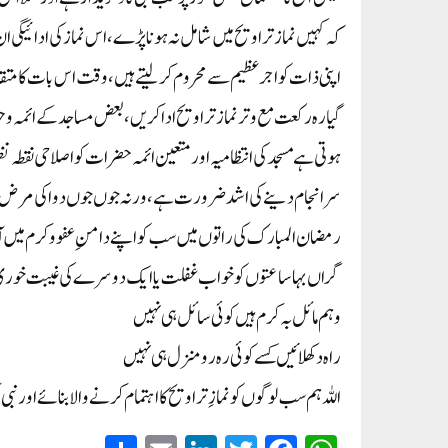
کہ کہیں نماز تراویح میں شامل نہ ہوناپڑے، اس نماز کی ادائیگی ان پ
اپنی ذات کو اجر عظیم سے محروم کرلیتے ہیں، وقت اس بات کا متق
گیارہ رکعت مع وترنماز تراویح ادا کریں ، بعض مساجد کے ائمہ وح
ہوتی ہے مسجد کی انتظامیہ اور متعین ائمہ حضرات کواصلاحی نقطہ 
سرانجام دینے کی اشد ضرورت ہے، ورنہ جوں جوں دوا کی مرض بڑھ
رمضان المبارک کی راتوں میں سب کو اپنے دامنِ عفو وکرم میں 
گراں بہا ساعتوں کو خواب غفلت یا ایک دوسرے کی غیبت خوری 
وہم مائل بہ کرم ہیں کوئی سائل ہی نہیں
راہ دکھلائیں کسے کوئی رہ رومنزل ہی نہیں
اللہ ہم سب لوگوں کو نمازِ تراویح کا اہتمام کرنے والا بنائے اور 