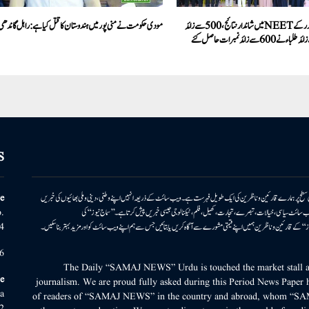
شاہین پی یو کالج بیدر کے NEETمیں شاندار نتائج،500سے زائد
مودی حکومت نے منی پور میں ہندوستان کا قتل کیا ہے: راہل گاندھی
S
ونی سطح پر ہمارے قارئین وناظرین کی ایک طویل فہرست ہے۔ ویب سائٹ کے ذریعہ انہیں اپنے وطنی، دینی وملی بھائیوں کی خبریں
e
بریں پیش کرتا ہے۔ ویب سائٹ سیاسی، خیالات، تبصرے، تجارت، کھیل، فلم، ٹیکنالوجی جیسی خبریں پیش کرتا ہے۔ ’’سماج نیوز‘‘ کی
.
۔ ’’سماج نیوز‘‘ کے قارئین وناظرین ہمیں اپنے قیمتی مشورے سے آگاہ کریں یا بتائیں جس سے ہم اپنے ویب سائٹ کو اور مزید بہتر بناسکیں۔
4
6
The Daily “SAMAJ NEWS” Urdu is touched the market stall an
e
journalism. We are proud fully asked during this Period News Paper h
a
of readers of “SAMAJ NEWS” in the country and abroad, whom “SA
2