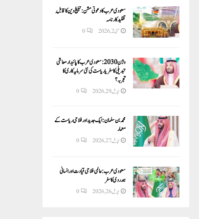
سعودی عرب کا دعوتی مشن: تبلیغ دین کا قابلِ
تقلید کارنامہ
مئی 2, 2026
0
وژن 2030:سعودی عرب کا پائیدار معاشی
تبدیلی کا سفر یا ریاست کی نئی سرمایہ کاری کا
تجربہ؟
اپریل 29, 2026
0
محمد بن سلمان: ایک جدید اور فلاحی ریاست کے
معمار
اپریل 27, 2026
0
سعودی عرب: عالمی فلاحی قیادت اور انسانی
ہمدردی کا سفر
اپریل 26, 2026
0