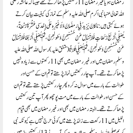
رمضان ہو یا غیر رمضان 11 رکعتیں پڑھا کرتے تھے جیسا کہ عائشہ رضی
اللہ تعالی عنہا نبی اکرم صلی اللہ علیہ وسلم کے نماز کی کیفیت بیان کرتے
ہوئے کہتی ہیں: مَا كَانَ يَزِيدُ فِي رَمَضَانَ وَلَا غَيْرِهِ عَلَى إِحْدَى عَشْرَةَ رَكْعَةً،
يُصَلِّي أَرْبَعَ رَكَعَاتٍ فَلَا تَسْأَلْ عَنْ حُسْنِهِنَّ وَطُولِهِنَّ، ثُمَّ يُصَلِّي أَرْبَعًا فَلَا تَسْأَلْ
عَنْ حُسْنِهِنَّ وَطُولِهِنَّ، ثُمَّ يُصَلِّي ثَلَاثًا (متفق علیہ) رسول اللہ صلی اللہ علیہ
وسلم رمضان میں اور غیر رمضان میں بھی 11 رکعتوں سے زیادہ نہیں
پڑھا کرتے تھے۔ آپ چار رکعتیں نماز پڑھتے تو تم ان کے حسن اور
طوالت کے بارے میں سوال نہ کرو پھر چار رکعتیں پڑھتے تھے تو تم ان
کے حسن اور طوالت کے بارے میں مت پوچھو پھر آپ تین رکعتیں
پڑھا کرتے تھے۔البتہ رمضان میں بھی اور غیر رمضان میں بھی قیام
اللیل میں 11 رکعت سے زائد پڑھنے میں کوئی حرج نہیں ہے کیونکہ نبی