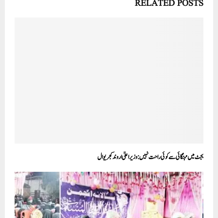
RELATED POSTS
بجٹ میں مہنگائی سے کوئی راحت نہیں:وزیر اعلیٰ اروند کجریوال