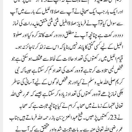
کریم صلی اللہ علیہ وسلم سے ثابت ہے کہ آپ نے 13/ رکعتیں پڑھیں
اور ایک بار جب ایک صحابی نے آپ سے صلاۃ اللیل کے بارے میں آپ
سے سوال کیا تو آپ نے فرمایا: صلاة الليل مثنى مثنى متفق عليه رات کی نماز
دو دو رکعت ہے چنانچہ آپ نے مطلق دو دو رکعت کا تذکرہ کیا اور صلوۃ
اللیل کے لیے کسی گنتی کا پابند نہیں بنایا کہ اس سے زائد کرنا جائز نہ ہو۔
قیام اللیل میں رکعتوں کی تعداد حالات کے لحاظ سے مختلف ہوسکتی ہے جو
شخص لمبی تلاوت کرتا ہے تو وہ رکعت کی تعداد کم کر سکتا ہے جیسا کہ نبی
کریم صلی اللہ علیہ وسلم نے کیا اور جو شخص لوگوں کے لیے آسانی کی خاطر
ہلکی نماز پڑھے تو وہ رکعتوں کی تعداد زیادہ کر سکتا ہے جیسے کہ عمر رضی اللہ
تعالی عنہما کے زمانے میں صحابہ کرام نے کیا چنانچہ ثابت ہے کہ صحابہ
نے 23 رکعتیں پڑھیں۔شیخ عبدالعزیز بن باز رحمہ اللہ فرماتے ہیں جناب
عمر رضی اللہ تعالی عنہ سے یہ بات ثابت شدہ اور متحقق ہے کہ آپ نے