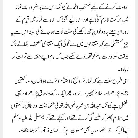
تلاوت کرنے کے لیے مستحب اٹھائے کیونکہ اس سے بلا ضرورت نماز
میں حرکت لازم آتی ہے اور اس لیے بھی کہ اس سے نماز میں قیام کے
دوران سینے پر دونوں ہاتھ رکھنے کی سنت فوت ہوجائے گی البتہ اس سے یہ
چیز مستثنی ہے کہ مقتدیوں میں سے کوئی ایک مقتدی مصحف اٹھالے تاکہ
بوقت ضرورت امام کو لقمہ دے سکے جب کہ امام اپنے حفظ سے قرات کر
رہا ہو۔
اسی طرح سنت ہے کہ نماز تراویح کا اختتام وتر سے ہو انسان دو رکعتیں
جفت پڑھے اور سلام پھیر دے اور پھر ایک رکعت طاق پڑھے اور یہی
افضل ہے کیونکہ عبداللہ بن عمر رضی اللہ تعالی عنہما جفت اور طاق رکعتوں
میں سلام پھیر کر علیحدگی کرتے تھے اور کہتے تھے کریم صلی اللہ علیہ وسلم
ایسا کیا کرتے تھے اور یہ بھی مسنون ہے کہ انسان فاتحہ کے بعد جفت