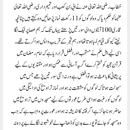
خطاب رضی اللہ تعالی عنہ نے ابی بن کعب اور تمیم داری رضی اللہ تعالی
عنہما کو حکم دیا کہ وہ لوگوں کو 11 رکعت نماز پڑھائیں وہ کہتے ہیں چنانچہ
قاری 100 آیتوں والی سورتیں پڑھتے یہاں تک کہ ہم عصا پر ٹیک لگا
لیتے کیونکہ قیام لمبا ہوتا تھا اور ہم فجر کے قریب واپس ہوا کرتے تھے۔
اسی لیے اہل علم نے مستحب اور افضل قرار دیا ہے کہ امام رمضان میں
قرآن مجید کو ختم کرے اگر یہ آسانی سے ممکن ہو اور مقتدیوں کے لیے
پریشانی کا باعث نہ ہو تو افضل ہے ورنہ اتنی سورتیں پڑھے جس میں
سہولت ہو تاکہ لوگوں کو مشقت نہ ہو اور نماز تراویح کی ادائیگی میں
لوگوں کو رغبت ہو اسی طرح عورتوں کے لیے مسجدوں میں تراویح میں
حاضر ہونا جائز ہے اگر فتنہ کا اندیشہ نہ ہو اور عورت پر واجب ہے کہ جب
وہ مسجد کو جائے تو پورے بدن کو ڈھانپ لے خوشبو نہ لگائے بے پردہ نہ