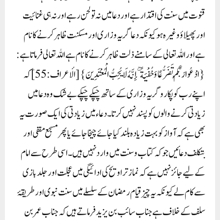
قنوت میں سنت کی اقتدار ہے اور دعا میں نہ تو لحن رہے اور نہ ہی غنائیت
اور پھیلاؤ وغیرہ ہو کیونکہ دعا گریہ و زاری اور مسکنت ظاہر کرنے کا نام
ہے اور اللہ تعالی کے سامنے ذلت ظاہر کرنے کا نام ہے اللہ تعالی فرماتا ہے:
{ادْعُوا رَبَّكُمْ تَضَرُّعًا وَخُفْيَةً ۚ إِنَّهُ لَا يُحِبُّ الْمُعْتَدِينَ} [الأعراف : 55] کہ
اپنے رب کو پکارو گریہ و زاری کے ساتھ چپکے چپکے بے شک وہ دعا میں
زیادتی کرنے والوں کو پسند نہیں کرتا۔ دعاء میں زیادتی کی ایک صورت یہ
بھی ہے کہ آواز کو بہت زیادہ بلند کیا جائے چیخا جائے یا پھر مسجع مقفی اور
بتکلف دعائیں جو کہ کتاب و سنت میں وارد نہیں ہیں۔اسی طرح سے امام
کے لیے جائز نہیں ہے کہ نماز تراویح کی ادائیگی میں عجلت اور جلدبازی
سے کام لے کیونکہ یہ چیز قیام رمضان کے سلسلے میں سنت نبوی اور طریقۂ
سلف کے خلاف ہے جناب سائب بن یزید فرماتے ہیں کہ جناب عمر بن