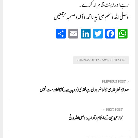
رہے اور زینت ظاہر نہ کرے۔
و صلی اللہ وسلم علی نبینا محمد وآلہ وصحبہ أجمعین
S
E
Li
T
Fa
W
ha
m
nk
wi
ce
ha
re
ail
ed
tte
bo
ts
In
r
ok
A
RULINGS OF TARAWEEH PRAYER
pp
PREVIOUS POST
صدقۂ فطر غلہ ہی نکالنا ضروری ہے نقدی (روپیہ پیسہ) نکالنا درست نہیں
NEXT POST
نماز عیدین کے احکام وآداب:وصی اللہ مدنی