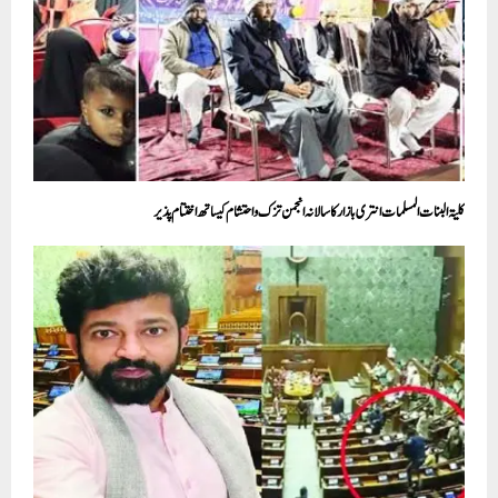
کلیۃ البنات المسلمات انتری بازار کا سالانہ انجمن تزک و احتشام کیساتھ اختتام پذیر