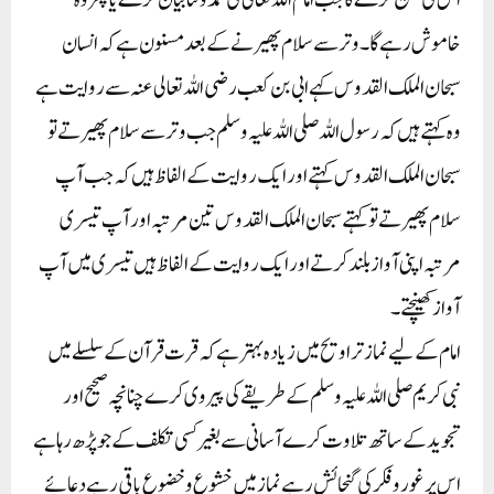
اس کی تسبیح کرے گا جب امام اللہ تعالی کی حمد و ثنا بیان کرے یا پھر وہ
خاموش رہے گا۔وتر سے سلام پھیرنے کے بعد مسنون ہے کہ انسان
سبحان الملک القدوس کہے ابی بن کعب رضی اللہ تعالی عنہ سے روایت ہے
وہ کہتے ہیں کہ رسول اللہ صلی اللہ علیہ وسلم جب وتر سے سلام پھیرتے تو
سبحان الملک القدوس کہتے اور ایک روایت کے الفاظ ہیں کہ جب آپ
سلام پھیرتے تو کہتے سبحان الملک القدوس تین مرتبہ اور آپ تیسری
مرتبہ اپنی آواز بلند کرتے اور ایک روایت کے الفاظ ہیں تیسری میں آپ
آواز کھینچتے۔
امام کے لیے نماز تراویح میں زیادہ بہتر ہے کہ قرت قرآن کے سلسلے میں
نبی کریم صلی اللہ علیہ وسلم کے طریقے کی پیروی کرے چنانچہ صحیح اور
تجوید کے ساتھ تلاوت کرے آسانی سے بغیر کسی تکلف کے جو پڑھ رہا ہے
اس پر غور و فکر کی گنجائش رہے نماز میں خشوع و خضوع باقی رہے دعائے