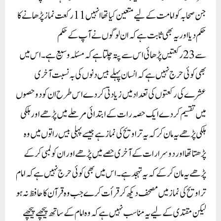
جن صحابہ کو امامت کے لیے متعین کیا تھا انہیں 11 رکعت نماز پڑھانے کا
حکم دیا اور یہ بھی ثابت ہے کہ ان لوگوں نے آپ کے حکم
سے 23رکعتیں پڑھائی اس سے پتہ چلتا ہے کہ مسئلہ وسیع ہے۔اس میں
بھی کوئی حرج نہیں ہے کہ انسان پہلے بیس دنوں کی بہ نسبت آخری
عشرے کی رکعتوں کی تعداد میں زیادتی کردے اس طرح ان کو دو حصوں
میں تقسیم کردے ایک حصہ رات کے ابتدائی مرحلے میں پڑھے اور ہلکی
ہلکی پڑھے یہ مان کر کہ یہ تراویح کی نماز ہے جیسے پہلی بیس راتوں میں وہ
پڑھتا تھا اور دوسرا رات کے آخری حصے میں پڑھے اور ان کو لمبی کر کے
پڑھے یہ مان کر کے کہ یہ تہجد ہے۔اس میں بھی کوئی حرج نہیں ہے کہ امام
تراویح کی نماز میں مصحف دیکھ کر قرأت کرے جب وہ قرآن کا حافظ نہ ہو
لیکن مقتدی کے لیے یہ مناسب نہیں ہے کہ وہ امام کے ساتھ پیچھے پیچھے