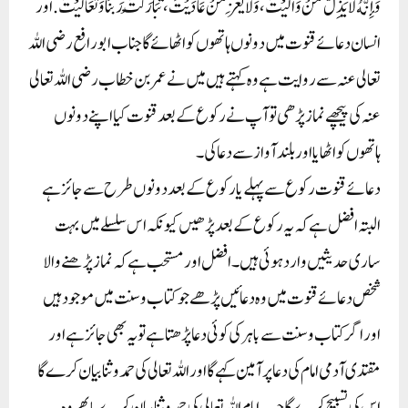
وَإِنَّهُ لَا يَذِلُّ مَنْ وَالَيْتَ، وَلَا يَعِزُّ مَنْ عَادَيْتَ، تَبَارَكْتَ رَبَّنَا وَتَعَالَيْتَ.اور
انسان دعائے قنوت میں دونوں ہاتھوں کو اٹھائے گا جناب ابورافع رضی اللہ
تعالی عنہ سے روایت ہے وہ کہتے ہیں میں نے عمر بن خطاب رضی اللہ تعالی
عنہ کی پیچھے نماز پڑھی تو آپ نے رکوع کے بعد قنوت کیا اپنے دونوں
ہاتھوں کو اٹھایا اور بلند آواز سے دعا کی۔
دعائے قنوت رکوع سے پہلے یا رکوع کے بعد دونوں طرح سے جائز ہے
البتہ افضل ہے کہ یہ رکوع کے بعد پڑھیں کیونکہ اس سلسلے میں بہت
ساری حدیثیں وارد ہوئی ہیں۔افضل اور مستحب ہے کہ نماز پڑھنے والا
شخص دعائے قنوت میں وہ دعائیں پڑھے جو کتاب و سنت میں موجود ہیں
اور اگر کتاب و سنت سے باہر کی کوئی دعا پڑھتا ہے تو یہ بھی جائز ہے اور
مقتدی آدمی امام کی دعا پر آمین کہے گا اور اللہ تعالی کی حمد و ثنا بیان کرے گا