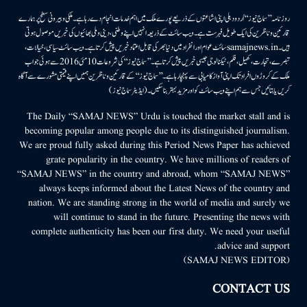
روزنامہ ’’سماج نیوز‘‘ اُردو دہلی اپنی اشاعتوں کے ذریعے پورے ملک میں اہم خدمات انجام دے رہا ہے۔ ملکی وبیرونی سطح پر ہمارے
قارئین وناظرین کی ایک طویل فہرست ہے۔ ویب سائٹ کے ذریعہ انہیں اپنے وطنی، دینی وملی بھائیوں کی خبریں موصول ہوتی
ہیں۔samajnews.inسائٹ عوام اور انفراد میں دنیا بھر کی قابل اعتماد خبریں پیش کرتا ہے۔ ویب سائٹ سیاسی، خیالات،
تبصرے، تجارت، کھیل، فلم، ٹیکنالوجی جیسی خبریں پیش کرتا ہے۔ ’’سماج نیوز‘‘ کی شروعات 10مئی 2016 سے ہوئی جو اب
ملک کے کروڑوں افراد تک اپنی آواز کامیابی سے پہنچا رہا ہے۔ ’’سماج نیوز‘‘ کے قارئین وناظرین ہمیں اپنے قیمتی مشورے سے آگاہ
کریں یا بتائیں جس سے ہم اپنے ویب سائٹ کو اور مزید بہتر بناسکیں۔ (ایڈیٹر سماج نیوز)
The Daily “SAMAJ NEWS” Urdu is touched the market stall and is
becoming popular among people due to its distinguished journalism.
We are proud fully asked during this Period News Paper has achieved
grate popularity in the country. We have millions of readers of
“SAMAJ NEWS” in the country and abroad, whom “SAMAJ NEWS”
always keeps informed about the Latest News of the country and
nation. We are standing strong in the world of media and surely we
will continue to stand in the future. Presenting the news with
complete authenticity has been our first duty. We need your useful
advice and support.
(SAMAJ NEWS EDITOR)
CONTACT US