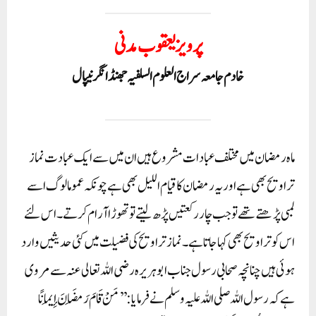
پرویز یعقوب مدنی
خادم جامعہ سراج العلوم السلفیہ جھنڈانگر نیپال
ماہ رمضان میں مختلف عبادات مشروع ہیں ان میں سے ایک عبادت نماز
تراویح بھی ہے اور یہ رمضان کا قیام اللیل بھی ہے چونکہ عموما لوگ اسے
لمبی پڑھتے تھے تو جب چار رکعتیں پڑھ لیتے تو تھوڑا آرام کرتے۔ اس لئے
اس کو تراویح بھی کہا جاتا ہے۔نماز تراویح کی فضیلت میں کئی حدیثیں وارد
ہوئی ہیں چنانچہ صحابی رسول جناب ابوہریرہ رضی اللہ تعالی عنہ سے مروی
ہے کہ رسول اللہ صلی اللہ علیہ وسلم نے فرمایا:’’مَنْ قَامَ رَمَضَانَ إِيمَانًا