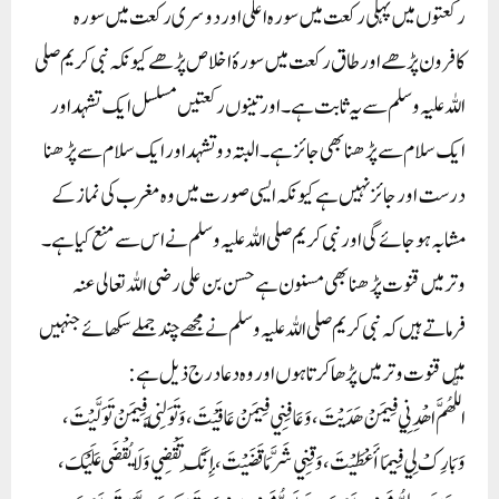
رکعتوں میں پہلی رکعت میں سورہ اعلی اور دوسری رکعت میں سورہ
کافرون پڑھے اور طاق رکعت میں سورۂ اخلاص پڑھے کیونکہ نبی کریم صلی
اللہ علیہ وسلم سے یہ ثابت ہے۔ اور تینوں رکعتیں مسلسل ایک تشہد اور
ایک سلام سے پڑھنا بھی جائز ہے۔ البتہ دو تشہد اور ایک سلام سے پڑھنا
درست اور جائز نہیں ہے کیونکہ ایسی صورت میں وہ مغرب کی نماز کے
مشابہ ہو جائے گی اور نبی کریم صلی اللہ علیہ وسلم نے اس سے منع کیا ہے۔
وتر میں قنوت پڑھنا بھی مسنون ہے حسن بن علی رضی اللہ تعالی عنہ
فرماتے ہیں کہ نبی کریم صلی اللہ علیہ وسلم نے مجھے چند جملے سکھائے جنہیں
میں قنوت وتر میں پڑھا کرتا ہوں اور وہ دعا درج ذیل ہے:
اللَّهُمَّ اهْدِنِي فِيمَنْ هَدَيْتَ، وَعَافِنِي فِيمَنْ عَافَيْتَ، وَتَوَلَّنِي فِيمَنْ تَوَلَّيْتَ،
وَبَارِكْ لِي فِيمَا أَعْطَيْتَ، وَقِنِي شَرَّ مَا قَضَيْتَ، إِنَّكَ تَقْضِي وَلَا يُقْضَى عَلَيْكَ،