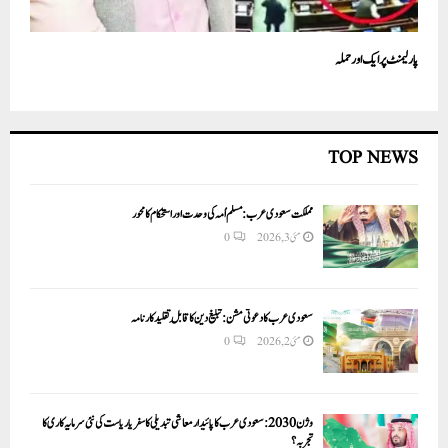
پارلیمنٹ پر ایک اور حملہ
TOP NEWS
مملکت سعودی عرب: مسلم اُمہ کی وحدت اور استحکام کا محور
مئی 3, 2026
0
سعودی عرب کا دعوتی مشن: تبلیغ دین کا قابلِ تقلید کارنامہ
مئی 2, 2026
0
وژن 2030:سعودی عرب کا پائیدار معاشی تبدیلی کا سفر یا ریاست کی نئی سرمایہ کاری کا
تجربہ؟