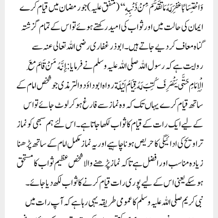
وَاحْتِسَابًا غُفِرَ لَهُ مَا تَقَدَّمَ مِنْ ذَنْبِهِ‘‘(متفق علیہ) جو رمضان میں قیام کرے
ایمان کی حالت میں اور ثواب کی امید رکھتے ہوئے تو اس کے تمام گزشتہ
گناہ معاف کر دیے جاتے ہیں۔ابوذر غفاری رضی اللہ تعالی عنہ سے
روایت ہے کہ رسول اللہ صلی اللہ علیہ وسلم نے فرمایا: إِنَّهُ مَنْ قَامَ مَعَ
الْإِمَامِ حَتَّى يَنْصَرِفَ كُتِبَ لَهُ قِيَامُ لَيْلَة رواہ ابوداؤد و الترمذی جو شخص امام کے
ساتھ قیام کرے یہاں تک کہ وہ نماز سے فارغ ہوکر لوٹ جائے تو اس
کے لیے ایک رات کے قیام کا ثواب لکھا جاتا ہے۔اس لئے ہم سبھی کو نماز
تراویح کی ادائیگی کا حریص ہونا چاہیے اور یہ نماز مکمل امام کے ساتھ پڑھنا
زیادہ مناسب اور افضل ہے تاکہ نماز پڑھنے والا شخص عظیم ثواب کا مستحق
ہو سکے یعنی اس کے لیے پوری رات قیام کرنے کا ثواب لکھ دیا جائے۔
نبی کریم صلی اللہ علیہ وسلم کا عمومی طریقہ یہی رہا ہے کہ آپ رات میں