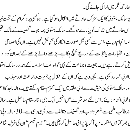
سالک بستوی کا ایک سڑک حادثے میں انتقال ہوگیا ہے۔ وہ کسی پروگرام کے تحت نی
اس حادثے میں اللہ ک کو پیارے ہوگئے۔ سالک بستوی ہمہ جہت شخصیت کے مالک تھ
مہ انجام دیا ہے، اس سے کسی بھی صورت انکار کی گنجائش نہیں ہے۔ ان کی اصلاحی
ن ،اختبارات یا مجلات کے ذریعے پہنچ چکا ہے ۔ پڑھنے والے پڑھنے کے بعد ان کو داد
د پیش کرتے رہے ہیں ۔ جمعیت وجماعت کے بہی خواہ ،ملت اسلامیہ کے ہمدرد سالک بست
ڑا ادبی خسارہ بھی ہے۔ یہی وجہ ہے کہ ان کے انتقال پر جمعیت وجماعت اور مہذب
سالک بستوی کی حیثیت سے ادبی حلقہ میں ایک محترم مقام رکھتے ہیں۔ والد ما جد کا اس
تک تد ریسی فرا ئض بحسن و خوبی انجام دیئے۔ اس لئے معاشرے میں انہیں ایک ذی وقارمقام حاصل ہے۔ سا
بستوی کی ولادت غوری (یو پی) میں 2اپریل1960 کو ہو ئی۔ زمانہ طالب علمی سے شعروادب اورتصنیف و تا لیف س
بھر کتا بیں منظر عام پر آکر پذیرائی حاصل کر چکی ہیں۔’’جرم تبسم‘‘ان کی غزلیہ شا 