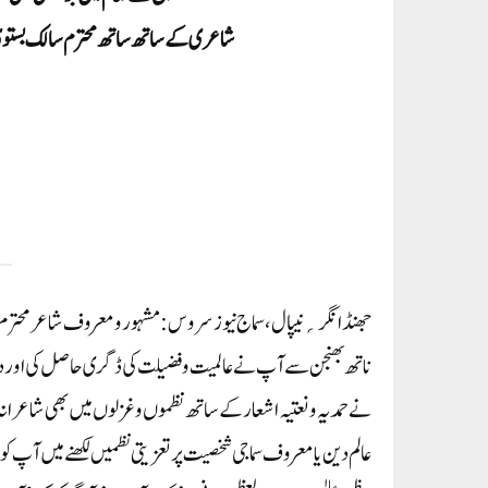
شاعری کے ساتھ ساتھ محترم سالک بستوی
جھنڈا نگر؍نیپال، سماج نیوز سروس: مشہورومعروف شاعر محترم س
ناتھ بھنجن سے آپ نے عالمیت وفضیلت کی ڈگری حاصل کی اور
نے حمدیہ ونعتیہ اشعار کے ساتھ نظموں و غزلوں میں بھی شاعرانہ 
عالم دین یا معروف سماجی شخصیت پر تعزیتی نظمیں لکھنے میں آپ کو