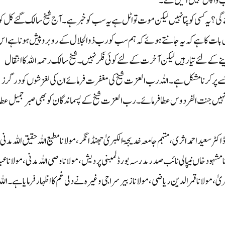
اب واپس نہیں آئیں گے ۔
؟ یہ کسی کو پتا نہیں لیکن موت تو اٹل ہے یہ سب کو خبر ہے۔ آج شیخ سالک گئے کل کو
ات کا ہے کہ یہ جانتے ہوئے کہ ہم سب کو رب ذوالجلال کے روبرو پیش ہونا ہے ا
 کے لئے تیار ہیں لیکن آخرت کے لئے کوئی فکر نہیں۔شیخ سالک رحمہ الله کا انتقال
ے پر کرنا مشکل ہے۔اللہ رب العزت شیخ کی مغفرت فرمائے ان کی لغزشوں کو درگرز
انہیں جنت الفردوس عطا فرمائے۔ رب العزت شیخ کے پسماندگان کو بھی صبر جمیل عطا
کٹر سعید احمد اثری ،مہتمم جامعہ خدیجۃ الکبریٰ جھنڈانگر، مولانا مطیع اللہ حقیق اللہ مدنی
لانا مشہود خاں نیپالی نائب صدر مدرسہ بورڈ لمبنی پردیش،مولانا وصی اللہ مدنی،مولانا عب
کبریٰ، مولانا قمر الدین ریاضی،مولانا زبیر سراجی وغیرہ نے دلی غم کا اظہار فرمایا ہے ۔اللہ