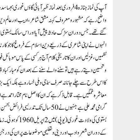
آپ کی نماز جنازہ 4فروری بعد نماز ظہر آبائی گاؤں غوری بجہا سدھارتھ نگرمیں ادا کی جائے گی۔
واضح رہے کہ مشہور ومعروف کہنہ مشق شاعر،ادیب اورعالم دین 
گئے تھے۔ جس دوران سڑک حادثہ پیش آیا اوراس سالک بستوی 
انہوں نے اپنی شاعری کے ذریعے دین اسلام کے فروغ کا جو کارنا
نظمیں، غزلیں اوران کا تاریخی کلام آج ہر کسی کے پاس موبائل فو
وتحسین دیتے رہے ہیں تو سننے والے سننے کے بعد ان کو مبارکبا
کا اس طرح سے چلے جانا نہ صرف سماجی وملی خسارہ ہے بلکہ ایک ب
معاشرہ غمگین ہے۔قابل ذکرہے کہ ان کا اصل نام مختاراحمد ہے اور
گرامی محمد علی ہے جنہوں نے 50 سال 
کے دوران شعر و ادب اور دینی و تعلیمی مو ضو عات پر ان کی در جن 