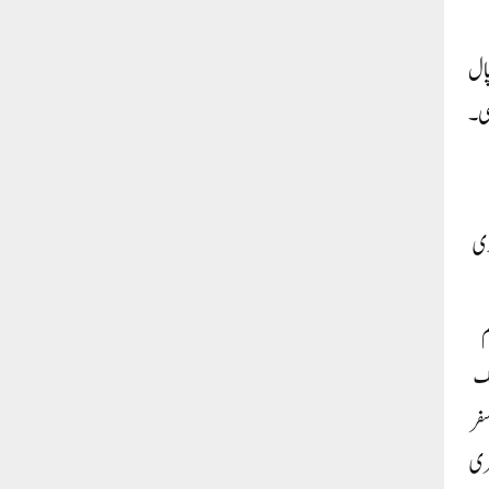
پال
ی۔
وی
م
لک
ے دلچسپی رہی ہے۔ 30 سالہ ادبی سفر
عری