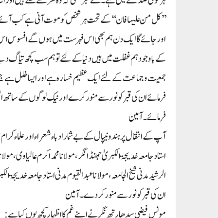
ہر کوئی صدمے میں ہے ۔ کسے خبر تھی کہ وہ گھر سے نکلے ہیں اور 
’’کل من عليہا فان‘‘ کے تحت ہر شخص کو موت آنی ہے کب آئے گی 
اور جائے گا ایک دن ہم بھی اس فہرست میں ہوں گے افسوس اس ب
کے باوجود ہم غفلت میں ہیں دنیا کے لئے تو ہم سب کچھ تیاگ دینے
جمعیت وجماعت کے لئے ایک عظیم خسارہ ہے اور ایسا خلل ہے جس
فرمائے ان کی قبر کو نور سے منور کرے اور نیک لوگوں کے ساتھ 
فرمائے۔ آمین
آپ کے انتقال پر ہند ونیپال کے بے شمار ادباء شعراء اورعلماء کرام ڈا
استاد جامعہ خدیجۃ الکبریٰ جھنڈانگر ،مولانا محمد اکرم عالیاوی ،مو
الرشید مدنی شیخ الجامعہ، مولانا عبد القیوم مدنی استاد جامعہ خدیجۃ ال
ان کی قبر کو نور سے منور کر دے۔ آمین
مونس فیضی سدھارتھ نگر نے اپنے غم کا اظہار کچھ یوں کیا ہے: