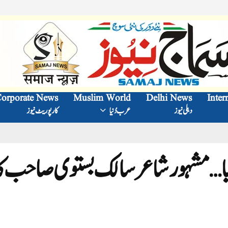
orporate News
Muslim World
Delhi News
Inter
دہلی نیوز
عرب دُنیا
کارپوریٹ نیوز
ا…مشہور شاعر سالک بستوی صاحب کا