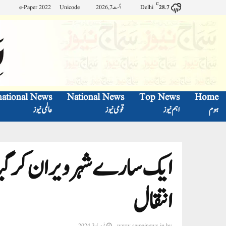
C
Delhi
اگست 7, 2026
Unicode
e-Paper 2022
28.7
national News
National News
Top News
Home
ہوم
اہم نیوز
قومی نیوز
عالمی نیوز
ایک سارے شہر ویران کر گی
انتقال
by
www.samajnews.in
فروری 3, 2024