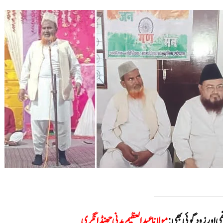
ی اور زود گوئی بھی:
مولانا عبدالعظیم مدنی
جھنڈانگری