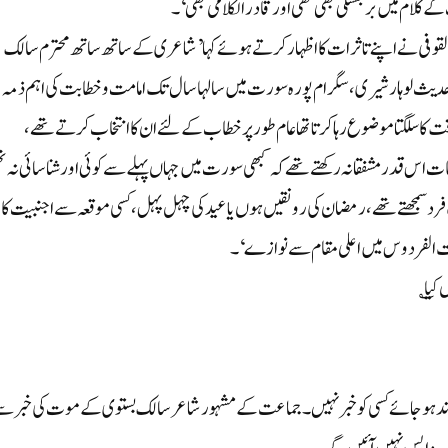
 کے کلام میں برجستگی بھی تھی اور قادرالکلامی بھی‘۔
نی القوفی نے اپنے تاثرات کا اظہار کرتے ہوئے کہا ’شاعری کے ساتھ ساتھ محترم سالک
 حدیث لوہار شیری، سگرام پورہ سورت میں سالہا سال تک امامت وخطابت کی اہم ذمہ
کا سلگتا موضوع رہا کرتا تھا عام طور پر خطاب کے لئے ان کا انتخاب کرتے تھے،
اس قدر مشفقانہ رکھتے تھے کہ کبھی سورت میں جہاں پہلے سے کوئی اور شناسائی نہ ت
یک فرد سمجھتے تھے، رمضان کی رونقیں ہوں یا عید کی چہل پہل، کسی موقعہ سے اجنبیت کا
ت الفردوس میں اعلی مقام سے نوازے‘۔
کیا؎
ند ہوجائے کسی کو خبر نہیں ۔ جماعت کے مشہور شاعر سالک بستوی کے موت کی خبر س