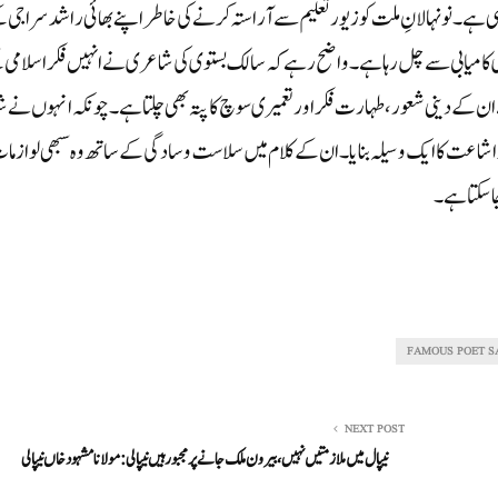
ی ہے۔نو نہالانِ ملت کو زیور تعلیم سے آرا ستہ کر نے کی خاطر اپنے بھا ئی را شد سرا جی 
ی بڑی کا میا بی سے چل رہا ہے۔ واضح رہے کہ سالک بستوی کی شاعری نے انہیں فکر اسلامی
ان کے دینی شعور،طہا رت فکر اور تعمیری سو چ کا پتہ بھی چلتا ہے ۔چونکہ انہوں نے ش
و اشا عت کا ایک وسیلہ بنایا ۔ان کے کلام میں سلا ست و سادگی کے ساتھ وہ سبھی لوازما
ا سکتا ہے۔
FAMOUS POET S
NEXT POST
نیپال میں ملازمتیں نہیں، بیرون ملک جانے پر مجبور ہیں نیپالی:مولانا مشہود خاں نیپالی