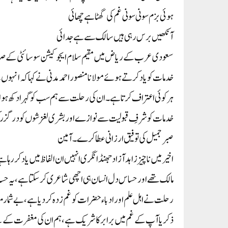
ہوئی بزم سونی سونی غم کی گھٹا ہے چھائی
آنکھیں برس رہی ہیں سالک سے ہے جدائی
سعودی عرب کے ریاض میں مقیم سلام ایجوکیشن سوسائٹی کے صدر 
خدمات کو یاد کرتے ہوئے مولانا منصوراحمدمدنی نے کہا کہ انہوں
ہرکوئی اعتراف کرتا ہے۔ ان کی رحلت سے ہم سب کو گہرا دکھ ہوا 
خدمات کو شرفِ قبولیت سے نوازے اوربشری لغزشوں کو درگزرکرتے
صبر جمیل کی توفیق ارزانی عطا کرے۔ آمین
اخیر میں ناچیز زاہدآزاد جھنڈانگری انہیں ان الفاظ میں یاد کررہا 
مالک تھےاور حساس دل انسان ہی اچھی شاعری کر سکتا ہے،یہ حساسیت
ذکریا آپ کے غم میں برابر کا شریک ہے، ہم ان کی مغفرت کے لئ