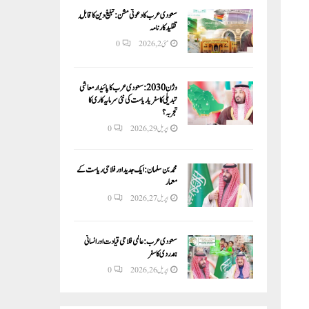
سعودی عرب کا دعوتی مشن: تبلیغ دین کا قابلِ
تقلید کارنامہ
مئی 2, 2026
0
وژن 2030:سعودی عرب کا پائیدار معاشی
تبدیلی کا سفر یا ریاست کی نئی سرمایہ کاری کا
تجربہ؟
اپریل 29, 2026
0
محمد بن سلمان: ایک جدید اور فلاحی ریاست کے
معمار
اپریل 27, 2026
0
سعودی عرب: عالمی فلاحی قیادت اور انسانی
ہمدردی کا سفر
اپریل 26, 2026
0