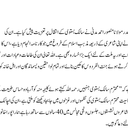
مولانا منصوراحمد مدنی نے سالک بستوی کے انتقال پرتعزیت پیش کیا ہے۔ ان کی
 نے اپنی شاعری کے ذریعہ مذہب اسلام کے فروغ میں جوکارنامہ انجام دیا ہے، اس کا
ہے اوریہ ملت کے لئے ایک بڑا خسارہ بھی ہے۔ اللہ تعالی ان کی طاعات وعبادات اورع
 ہوئے جنت الفردوس کا مکین بنائے اورتمام لواحقین وپسماندگان اوراہل خانہ کو
ہے کہ ’’محترم سالک بستوی جنہیں رحمہ اللہ کہتے ہوئے کلیجہ منہ کو آرہا وہ حساس طبیعت
 محترم سالک بستوی کی نظموں اور غزلوں میں جا بجا دیکھنے کو ملتی ہے،ان کی اچانک
رحلت نے اہل علم اور ادباء حضرات کوغم زدہ کردیا ہے،بے شمار مشاعروں نشستوں،جلسوں و نجی مجالس میں 40سالوں سے ساتھ رہا ہے ہمارا پو
ے دعا گو ہیں۔