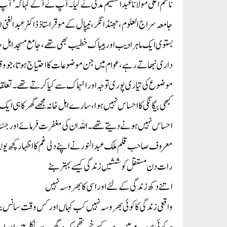
ناظم اعلیٰ مولانا عبد العظیم مدنی نے کیا۔آپ نے آگے کہا کہ’آپ
جامعہ سراج العلوم، جھنڈانگر، نیپال کے موقر استاذ ڈاکٹر عبدالغ
بستوی ایک ماہر ادیب اور بیباک خطیب بھی تھے، جامع مسجد اہل
داری نبھاتے رہے، عوام میں جن موضوعات کا احتیاج ہوتا، جو وقت 
موضوع کی تیاری پوری توجہ اور انہماک سے کیا کرتے تھے۔تعلقات 
کبھی بیگانگی کا احساس نہیں ہوا، سارے اہل خانہ مجھے گھر کا ہی ا
احساس نہیں ہونے دیتے تھے۔اللہ ان کی مغفرت فرمائے اور جن
معروف صاحب قلم ملک عبد النور نے اپنے دلی غم کا اظہار کچھ یوں 
رات دن مستقل کوششیں زندگی کیسے بہتر بنے
اتنے دکھ زندگی کے لئے اور اسی کا بھروسہ نہیں
واقعی زندگی کا کوئی بھروسہ نہیں کب کہاں اور کس وقت سانس ب