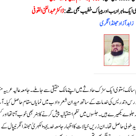
 ایک ماہر ادیب اور بیباک خطیب بھی تھے:
ڈاکٹر عبد الغنی القوفی
زاہد آزاد جھنڈانگری
الک بستوی ایک سڑک حادثے میں اپنے مالک حقیقی سے جا ملے۔ جامعہ عالیہ عربیہ مئ
 درس وتدریس کی خدمات کے ساتھ میدان شعرو ادب میں نمایاں مقام حاصل کیا۔ ا
جلوے بکھیرے ہیں۔ جلسوں میں نظم استقبالیہ پیش کرنے کا ہنر بھی خوب آتا تھا اور ک
 ید طولی حاصل تھا۔ ان زریں خیالات کا اظہار جامعہ خدیجۃ الکبریٰ جھنڈانگر نیپال کے