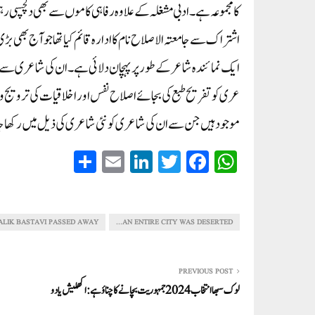
کا مجموعہ ہے۔ ادبی مشغلہ کے علا وہ رفا ہی کا موں سے بھی دلچسپی رہ
اشتراک سے جا معتہ الا صلاح نام کا ادارہ قائم کیا تھا جو آج بھ
ایک نما ئندہ شا عر کے طور پر پہچان دلائی ہے ۔ان کی شاعری سے 
عری کو تفریح طبع کی بجا ئے اصلاح نفس اور اخلا قیات کی تر ویج 
مو جود ہیں جن سے ان کی شا عری کو نئی شا عری کی ذیل میں رکھا ج
S
E
Li
T
Fa
W
ha
m
nk
wi
ce
ha
re
ail
ed
tte
bo
ts
In
r
ok
A
ALIK BASTAVI PASSED AWAY
AN ENTIRE CITY WAS DESERTED...
pp
PREVIOUS POST
لوک سبھا انتخاب 2024 جمہوریت بچانے کا چناؤ ہے:اکھلیش یادو