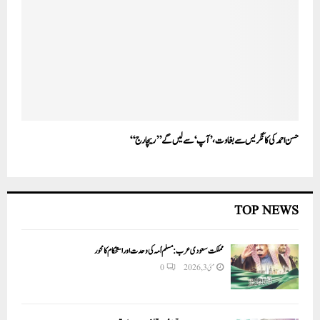
حسن احمد کی کانگریس سے بغاوت، ’آپ‘ سے لیں گے ’’ریچارج‘‘
TOP NEWS
مملکت سعودی عرب: مسلم اُمہ کی وحدت اور استحکام کا محور
مئی 3, 2026
0