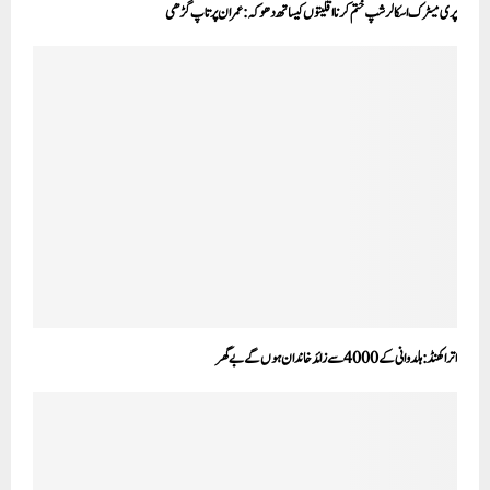
پری میٹرک اسکالر شپ ختم کرنا اقلیتوں کیساتھ دھوکہ:عمران پرتاپ گڑھی
اتراکھنڈ: ہلدوانی کے 4000 سے زائد خاندان ہوں گے بے گھر