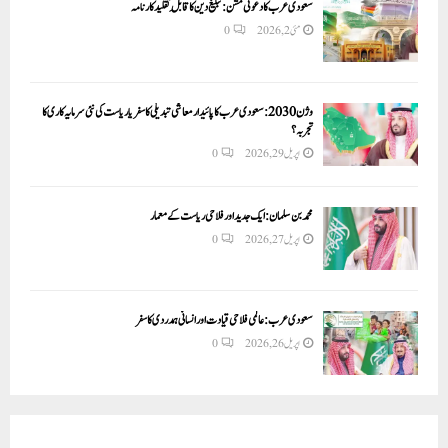
سعودی عرب کا دعوتی مشن: تبلیغ دین کا قابلِ تقلید کارنامہ
مئی 2, 2026
0
وژن 2030:سعودی عرب کا پائیدار معاشی تبدیلی کا سفر یا ریاست کی نئی سرمایہ کاری کا
تجربہ؟
اپریل 29, 2026
0
محمد بن سلمان: ایک جدید اور فلاحی ریاست کے معمار
اپریل 27, 2026
0
سعودی عرب: عالمی فلاحی قیادت اور انسانی ہمدردی کا سفر
اپریل 26, 2026
0