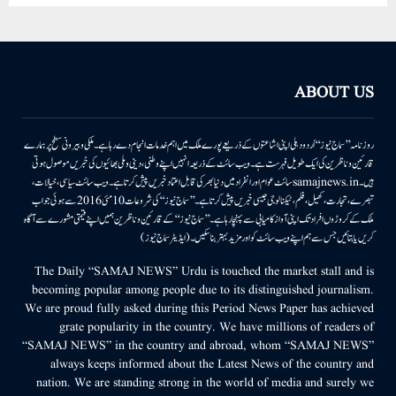
ABOUT US
روزنامہ ’’سماج نیوز‘‘ اُردو دہلی اپنی اشاعتوں کے ذریعے پورے ملک میں اہم خدمات انجام دے رہا ہے۔ ملکی وبیرونی سطح پر ہمارے
قارئین وناظرین کی ایک طویل فہرست ہے۔ ویب سائٹ کے ذریعہ انہیں اپنے وطنی، دینی وملی بھائیوں کی خبریں موصول ہوتی
ہیں۔samajnews.inسائٹ عوام اور انفراد میں دنیا بھر کی قابل اعتماد خبریں پیش کرتا ہے۔ ویب سائٹ سیاسی، خیالات،
تبصرے، تجارت، کھیل، فلم، ٹیکنالوجی جیسی خبریں پیش کرتا ہے۔ ’’سماج نیوز‘‘ کی شروعات 10مئی 2016 سے ہوئی جو اب
ملک کے کروڑوں افراد تک اپنی آواز کامیابی سے پہنچا رہا ہے۔ ’’سماج نیوز‘‘ کے قارئین وناظرین ہمیں اپنے قیمتی مشورے سے آگاہ
کریں یا بتائیں جس سے ہم اپنے ویب سائٹ کو اور مزید بہتر بناسکیں۔ (ایڈیٹر سماج نیوز)
The Daily “SAMAJ NEWS” Urdu is touched the market stall and is
becoming popular among people due to its distinguished journalism.
We are proud fully asked during this Period News Paper has achieved
grate popularity in the country. We have millions of readers of
“SAMAJ NEWS” in the country and abroad, whom “SAMAJ NEWS”
always keeps informed about the Latest News of the country and
nation. We are standing strong in the world of media and surely we