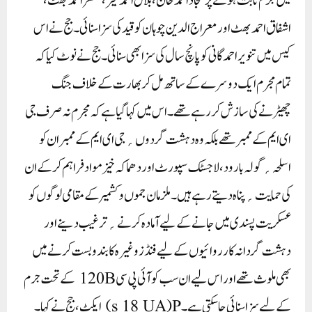
میں جرم ثابت ہونے پر سجاد احمد خان، بلال احمد میر، مظفر احمد بھٹ،
اشفاق احمد بھٹ اور معراج الدین چوہان کو قید کی سزا سنائی۔جج نے اس
کیس میں تنویر احمد گانی کو پانچ سال کی سزا بھی سنائی۔جج نے نوٹ کیا کہ
تمام مجرم ایک دوسرے کے ساتھ مل کر بھارت کے خلاف جنگ
چھیڑنے کی سازش کر رہے تھے۔اس میں کہا گیا ہے کہ مجرم نہ صرف جی
ای ایم کے ممبر تھے بلکہ وہ دہشت گردوں؍جی ای ایم کے ممبران کو
اسلحہ؍گولہ بارود، لاجسٹک سپورٹ اور دھماکہ خیز مواد فراہم کر کے ان
کی حمایت؍پناہ دیتے رہے ہیں۔ملزمان جموں و کشمیر کے مقامی لوگوں کو
عسکریت پسندی میں جانے کے لیے آمادہ کرنے ؍ ترغیب دینے اور
دہشت گردانہ کارروائیوں کے لیے فنڈز وغیرہ کا بندوبست کرنے میں
بھی ملوث تھے اور اس لیے ان سب کو آئی پی سی 120B کے تحت جرم
کے لیے سزا سنائی جا سکتی ہے۔s 18 UA)P) ایکٹ، جج نے کہا۔