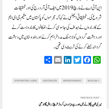
این آئی اے نے مارچ 2019 میں ایف آئی آر درج کی اور تحقیقات
شروع کی۔تحقیقاتی ایجنسی نے کہا کہ مجرموں کو پاکستان میں مقیم جی ای ایم
کے کارندوں نے اہداف کی جاسوسی کرنے، ٹھکانوں کا بندوبست کرنے
اور دہشت گردوں کو لاجسٹک مدد فراہم کرنے اور ہندوستان میں دہشت
گردانہ حملے کرنے کی تربیت دی تھی۔
S
E
Li
T
Fa
W
ha
m
nk
wi
ce
ha
re
ail
ed
tte
bo
ts
In
r
ok
A
SUPPORTING JAISH
SENTENCED
IMPRISONMENT
5 MUSLIM
pp
PREVIOUS POST
میری شبیہ بگاڑنے میں ہورہے ہزاروں کروڑ خرچ:راہل گاندھی